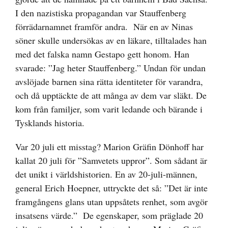
I den nazistiska propagandan var Stauffenberg
förrädarnamnet framför andra. När en av Ninas
söner skulle undersökas av en läkare, tilltalades han
med det falska namn Gestapo gett honom. Han
svarade: ”Jag heter Stauffenberg.” Undan för undan
avslöjade barnen sina rätta identiteter för varandra,
och då upptäckte de att många av dem var släkt. De
kom från familjer, som varit ledande och bärande i
Tysklands historia.
Var 20 juli ett misstag? Marion Gräfin Dönhoff har
kallat 20 juli för ”Samvetets uppror”. Som sådant är
det unikt i världshistorien. En av 20-juli-männen,
general Erich Hoepner, uttryckte det så: ”Det är inte
framgångens glans utan uppsåtets renhet, som avgör
insatsens värde.” De egenskaper, som präglade 20