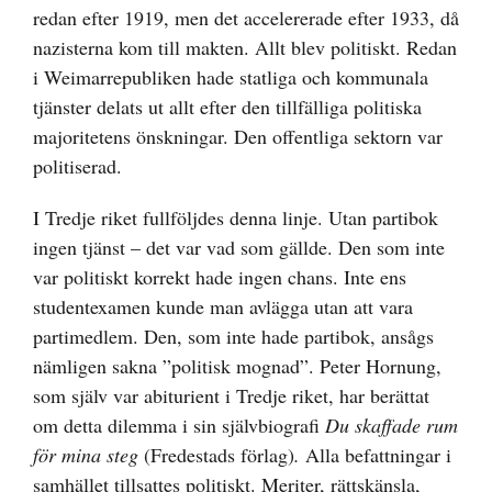
redan efter 1919, men det accelererade efter 1933, då
nazisterna kom till makten. Allt blev politiskt. Redan
i Weimarrepubliken hade statliga och kommunala
tjänster delats ut allt efter den tillfälliga politiska
majoritetens önskningar. Den offentliga sektorn var
politiserad.
I Tredje riket fullföljdes denna linje. Utan partibok
ingen tjänst – det var vad som gällde. Den som inte
var politiskt korrekt hade ingen chans. Inte ens
studentexamen kunde man avlägga utan att vara
partimedlem. Den, som inte hade partibok, ansågs
nämligen sakna ”politisk mognad”. Peter Hornung,
som själv var abiturient i Tredje riket, har berättat
om detta dilemma i sin självbiografi
Du skaffade rum
för mina steg
(Fredestads förlag)
.
Alla befattningar i
samhället tillsattes politiskt. Meriter, rättskänsla,