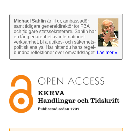
Michael Sahlin
är fil dr, ambassadör
samt tidigare general­direktör för FBA
och tidigare stats­sekre­terare. Sahlin har
en lång erfarenhet av inter­nationell
verk­samhet, bl a utrikes- och säkerhets­
politisk analys. Här hittar du hans regel­
bundna reflek­tioner över omvärlds­läget.
Läs mer »