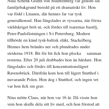
Nina Schenk Gräfin von Stauffenberg var genom sin
familjebakgrund beredd på ett dramatiskt liv. Hon
var född i Litauen, där hennes far var tysk
generalkonsul. Han fängslades av ryssarna, när första
världskriget bröt ut, och fördes till tsarernas bastilj,
Peter-Paulsfästningen i S:t Petersburg. Modern
tillhörde en känd tysk-baltisk släkt, Stackelberg.
Hennes hem brändes ner och plundrades under
striderna 1918. Bit för bit fick hon plocka samman
resterna. Efter 20 juli drabbades hon än hårdare. Hon
fängslades och fördes till koncentrationslägret
Ravensbrück. Därifrån kom hon till lägret Stutthof i
nuvarande Polen. Hon dog i Stutthof, och ingen vet
var hon fick sin grav.
Nina mötte Claus, när hon var 16 år. Då visste hon
vem hon skulle dela sitt liv med, och hon förstod att