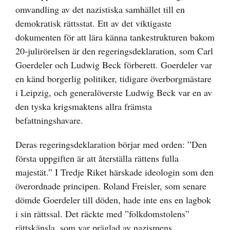
omvandling av det nazistiska samhället till en
demokratisk rättsstat. Ett av det viktigaste
dokumenten för att lära känna tankestrukturen bakom
20-julirörelsen är den regeringsdeklaration, som Carl
Goerdeler och Ludwig Beck förberett. Goerdeler var
en känd borgerlig politiker, tidigare överborgmästare
i Leipzig, och generalöverste Ludwig Beck var en av
den tyska krigsmaktens allra främsta
befattningshavare.
Deras regeringsdeklaration börjar med orden: ”Den
första uppgiften är att återställa rättens fulla
majestät.” I Tredje Riket härskade ideologin som den
överordnade principen. Roland Freisler, som senare
dömde Goerdeler till döden, hade inte ens en lagbok
i sin rättssal. Det räckte med ”folkdomstolens”
rättskänsla, som var präglad av nazismens