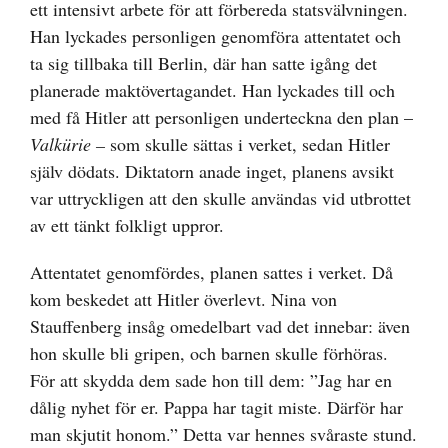
ett intensivt arbete för att förbereda statsvälvningen.
Han lyckades personligen genomföra attentatet och
ta sig tillbaka till Berlin, där han satte igång det
planerade maktövertagandet. Han lyckades till och
med få Hitler att personligen underteckna den plan –
Valkürie –
som skulle sättas i verket, sedan Hitler
själv dödats. Diktatorn anade inget, planens avsikt
var uttryckligen att den skulle användas vid utbrottet
av ett tänkt folkligt uppror.
Attentatet genomfördes, planen sattes i verket. Då
kom beskedet att Hitler överlevt. Nina von
Stauffenberg insåg omedelbart vad det innebar: även
hon skulle bli gripen, och barnen skulle förhöras.
För att skydda dem sade hon till dem: ”Jag har en
dålig nyhet för er. Pappa har tagit miste. Därför har
man skjutit honom.” Detta var hennes svåraste stund.