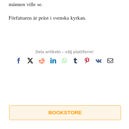
männen ville se.
Författaren är präst i svenska kyrkan.
Dela artikeln – välj plattform!
Facebook
X
Reddit
LinkedIn
WhatsApp
Tumblr
Pinterest
Vk
E-
post
BOOKSTORE