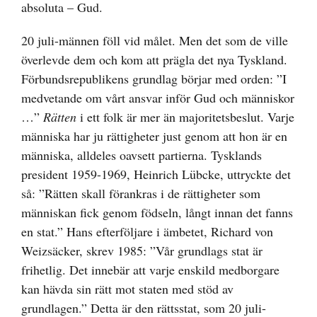
absoluta – Gud.
20 juli-männen föll vid målet. Men det som de ville
överlevde dem och kom att prägla det nya Tyskland.
Förbundsrepublikens grundlag börjar med orden: ”I
medvetande om vårt ansvar inför Gud och människor
…”
Rätten
i ett folk är mer än majoritetsbeslut. Varje
människa har ju rättigheter just genom att hon är en
människa, alldeles oavsett partierna. Tysklands
president 1959-1969, Heinrich Lübcke, uttryckte det
så: ”Rätten skall förankras i de rättigheter som
människan fick genom födseln, långt innan det fanns
en stat.” Hans efterföljare i ämbetet, Richard von
Weizsäcker, skrev 1985: ”Vår grundlags stat är
frihetlig. Det innebär att varje enskild medborgare
kan hävda sin rätt mot staten med stöd av
grundlagen.” Detta är den rättsstat, som 20 juli-