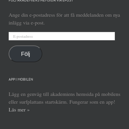
FÖLJ AKADEMIENS HEMSIDA VIA EPOST
Ange din e-postadress för att få meddelanden om nya
inlägg via e-post.
E-
postadress
Följ
APP I MOBILEN
Lägg en genväg till akademiens hemsida på mobilens
eller surfplattans startskärm. Fungerar som en app!
Läs mer »