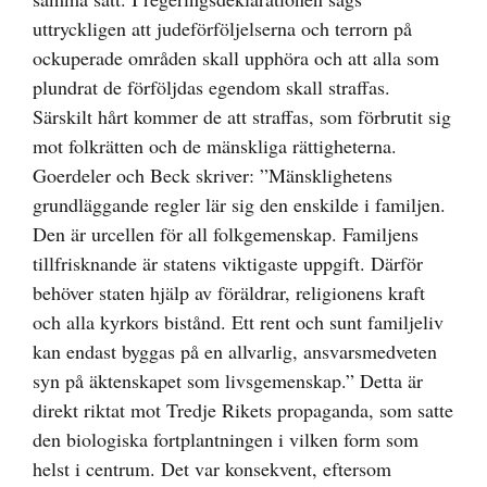
uttryckligen att judeförföljelserna och terrorn på
ockuperade områden skall upphöra och att alla som
plundrat de förföljdas egendom skall straffas.
Särskilt hårt kommer de att straffas, som förbrutit sig
mot folkrätten och de mänskliga rättigheterna.
Goerdeler och Beck skriver: ”Mänsklighetens
grundläggande regler lär sig den enskilde i familjen.
Den är urcellen för all folkgemenskap. Familjens
tillfrisknande är statens viktigaste uppgift. Därför
behöver staten hjälp av föräldrar, religionens kraft
och alla kyrkors bistånd. Ett rent och sunt familjeliv
kan endast byggas på en allvarlig, ansvarsmedveten
syn på äktenskapet som livsgemenskap.” Detta är
direkt riktat mot Tredje Rikets propaganda, som satte
den biologiska fortplantningen i vilken form som
helst i centrum. Det var konsekvent, eftersom