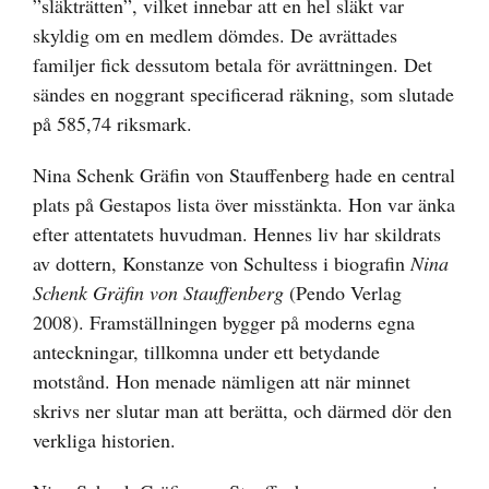
”släkträtten”, vilket innebar att en hel släkt var
skyldig om en medlem dömdes. De avrättades
familjer fick dessutom betala för avrättningen. Det
sändes en noggrant specificerad räkning, som slutade
på 585,74 riksmark.
Nina Schenk Gräfin von Stauffenberg hade en central
plats på Gestapos lista över misstänkta. Hon var änka
efter attentatets huvudman. Hennes liv har skildrats
av dottern, Konstanze von Schultess i biografin
Nina
Schenk Gräfin von Stauffenberg
(Pendo Verlag
2008). Framställningen bygger på moderns egna
anteckningar, tillkomna under ett betydande
motstånd. Hon menade nämligen att när minnet
skrivs ner slutar man att berätta, och därmed dör den
verkliga historien.