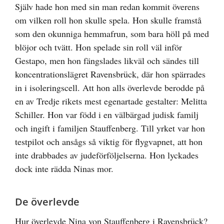
Själv hade hon med sin man redan kommit överens
om vilken roll hon skulle spela. Hon skulle framstå
som den okunniga hemmafrun, som bara höll på med
blöjor och tvätt. Hon spelade sin roll väl inför
Gestapo, men hon fängslades likväl och sändes till
koncentrationslägret Ravensbrück, där hon spärrades
in i isoleringscell. Att hon alls överlevde berodde på
en av Tredje rikets mest egenartade gestalter: Melitta
Schiller. Hon var född i en välbärgad judisk familj
och ingift i familjen Stauffenberg. Till yrket var hon
testpilot och ansågs så viktig för flygvapnet, att hon
inte drabbades av judeförföljelserna. Hon lyckades
dock inte rädda Ninas mor.
De överlevde
Hur överlevde Nina von Stauffenberg i Ravensbrück?