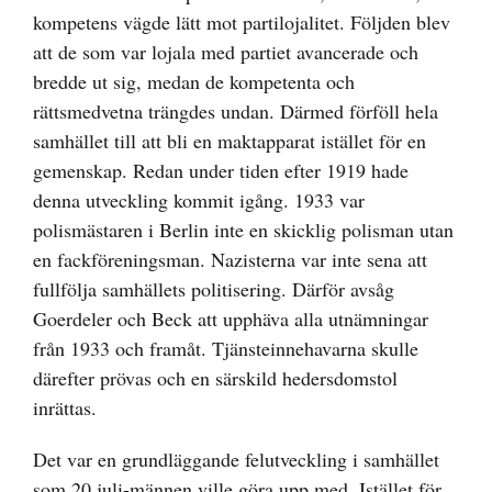
kompetens vägde lätt mot partilojalitet. Följden blev
att de som var lojala med partiet avancerade och
bredde ut sig, medan de kompetenta och
rättsmedvetna trängdes undan. Därmed förföll hela
samhället till att bli en maktapparat istället för en
gemenskap. Redan under tiden efter 1919 hade
denna utveckling kommit igång. 1933 var
polismästaren i Berlin inte en skicklig polisman utan
en fackföreningsman. Nazisterna var inte sena att
fullfölja samhällets politisering. Därför avsåg
Goerdeler och Beck att upphäva alla utnämningar
från 1933 och framåt. Tjänsteinnehavarna skulle
därefter prövas och en särskild hedersdomstol
inrättas.
Det var en grundläggande felutveckling i samhället
som 20 juli-männen ville göra upp med. Istället för