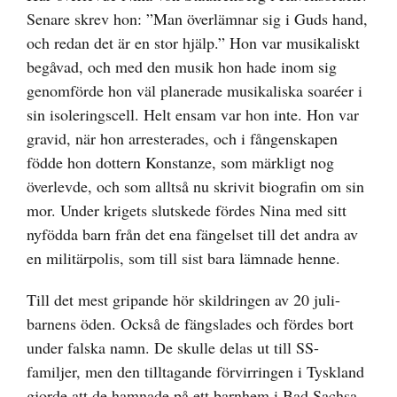
Senare skrev hon: ”Man överlämnar sig i Guds hand,
och redan det är en stor hjälp.” Hon var musikaliskt
begåvad, och med den musik hon hade inom sig
genomförde hon väl planerade musikaliska soaréer i
sin isoleringscell. Helt ensam var hon inte. Hon var
gravid, när hon arresterades, och i fångenskapen
födde hon dottern Konstanze, som märkligt nog
överlevde, och som alltså nu skrivit biografin om sin
mor. Under krigets slutskede fördes Nina med sitt
nyfödda barn från det ena fängelset till det andra av
en militärpolis, som till sist bara lämnade henne.
Till det mest gripande hör skildringen av 20 juli-
barnens öden. Också de fängslades och fördes bort
under falska namn. De skulle delas ut till SS-
familjer, men den tilltagande förvirringen i Tyskland
gjorde att de hamnade på ett barnhem i Bad Sachsa.