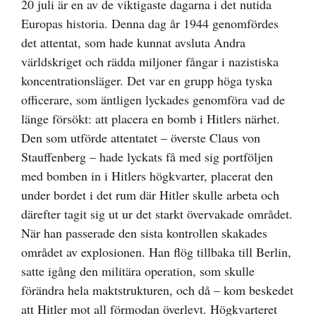
20 juli är en av de viktigaste dagarna i det nutida
Europas historia. Denna dag år 1944 genomfördes
det attentat, som hade kunnat avsluta Andra
världskriget och rädda miljoner fångar i nazistiska
koncentrationsläger. Det var en grupp höga tyska
officerare, som äntligen lyckades genomföra vad de
länge försökt: att placera en bomb i Hitlers närhet.
Den som utförde attentatet – överste Claus von
Stauffenberg – hade lyckats få med sig portföljen
med bomben in i Hitlers högkvarter, placerat den
under bordet i det rum där Hitler skulle arbeta och
därefter tagit sig ut ur det starkt övervakade området.
När han passerade den sista kontrollen skakades
området av explosionen. Han flög tillbaka till Berlin,
satte igång den militära operation, som skulle
förändra hela maktstrukturen, och då – kom beskedet
att Hitler mot all förmodan överlevt. Högkvarteret