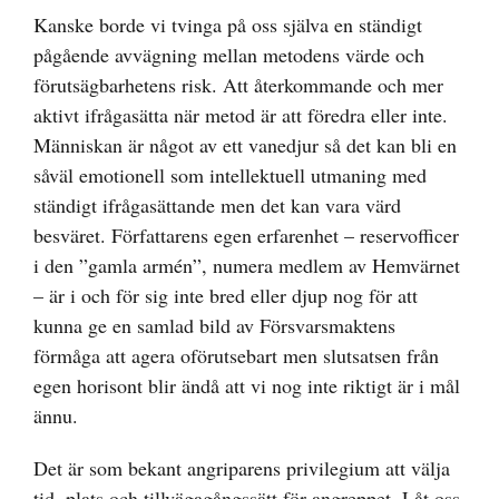
Kanske borde vi tvinga på oss själva en ständigt
pågående avvägning mellan metodens värde och
förutsägbarhetens risk. Att återkommande och mer
aktivt ifrågasätta när metod är att föredra eller inte.
Människan är något av ett vanedjur så det kan bli en
såväl emotionell som intellektuell utmaning med
ständigt ifrågasättande men det kan vara värd
besväret. Författarens egen erfarenhet – reservofficer
i den ”gamla armén”, numera medlem av Hemvärnet
– är i och för sig inte bred eller djup nog för att
kunna ge en samlad bild av Försvarsmaktens
förmåga att agera oförutsebart men slutsatsen från
egen horisont blir ändå att vi nog inte riktigt är i mål
ännu.
Det är som bekant angriparens privilegium att välja
tid, plats och tillvägagångssätt för angreppet. Låt oss