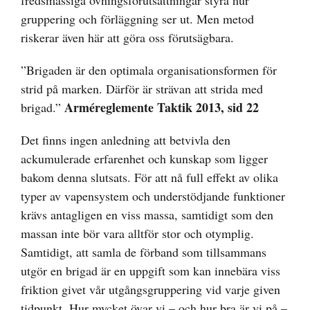
fredsmässiga övningsförutsättningar styra hur
gruppering och förläggning ser ut. Men metod
riskerar även här att göra oss förutsägbara.
”Brigaden är den optimala organisationsformen för
strid på marken. Därför är strävan att strida med
Arméreglemente Taktik 2013, sid 22
brigad.”
Det finns ingen anledning att betvivla den
ackumulerade erfarenhet och kunskap som ligger
bakom denna slutsats. För att nå full effekt av olika
typer av vapensystem och understödjande funktioner
krävs antagligen en viss massa, samtidigt som den
massan inte bör vara alltför stor och otymplig.
Samtidigt, att samla de förband som tillsammans
utgör en brigad är en uppgift som kan innebära viss
friktion givet vår utgångsgruppering vid varje given
tidpunkt. Hur mycket övar vi – och hur bra är vi på –