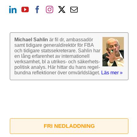
Michael Sahlin
är fil dr, ambassadör
samt tidigare general­direktör för FBA
och tidigare stats­sekre­terare. Sahlin har
en lång erfarenhet av inter­nationell
verk­samhet, bl a utrikes- och säkerhets­
politisk analys. Här hittar du hans regel­
bundna reflek­tioner över omvärlds­läget.
Läs mer »
FRI NEDLADDNING