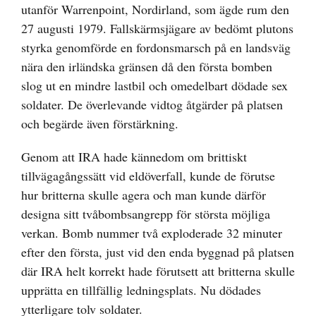
utanför Warrenpoint, Nordirland, som ägde rum den
27 augusti 1979. Fallskärmsjägare av bedömt plutons
styrka genomförde en fordonsmarsch på en landsväg
nära den irländska gränsen då den första bomben
slog ut en mindre lastbil och omedelbart dödade sex
soldater. De överlevande vidtog åtgärder på platsen
och begärde även förstärkning.
Genom att IRA hade kännedom om brittiskt
tillvägagångssätt vid eldöverfall, kunde de förutse
hur britterna skulle agera och man kunde därför
designa sitt tvåbombsangrepp för största möjliga
verkan. Bomb nummer två exploderade 32 minuter
efter den första, just vid den enda byggnad på platsen
där IRA helt korrekt hade förutsett att britterna skulle
upprätta en tillfällig ledningsplats. Nu dödades
ytterligare tolv soldater.