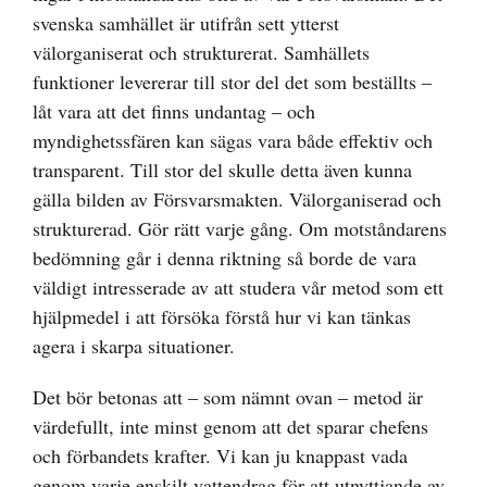
svenska samhället är utifrån sett ytterst
välorganiserat och strukturerat. Samhällets
funktioner levererar till stor del det som beställts –
låt vara att det finns undantag – och
myndighetssfären kan sägas vara både effektiv och
transparent. Till stor del skulle detta även kunna
gälla bilden av Försvarsmakten. Välorganiserad och
strukturerad. Gör rätt varje gång. Om motståndarens
bedömning går i denna riktning så borde de vara
väldigt intresserade av att studera vår metod som ett
hjälpmedel i att försöka förstå hur vi kan tänkas
agera i skarpa situationer.
Det bör betonas att – som nämnt ovan – metod är
värdefullt, inte minst genom att det sparar chefens
och förbandets krafter. Vi kan ju knappast vada
genom varje enskilt vattendrag för att utnyttjande av