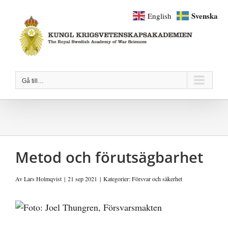
Fortsätt
Svenska
English
till
innehållet
Gå till…
Metod och förutsägbarhet
Av
Lars Holmqvist
|
21 sep 2021
|
Kategorier:
Försvar och säkerhet
Visa
större