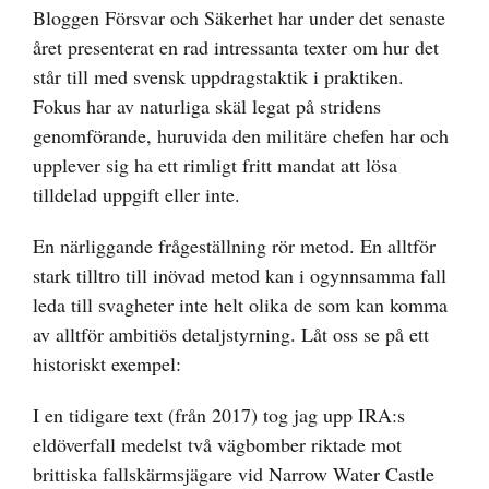
bild
Bloggen Försvar och Säkerhet har under det senaste
året presenterat en rad intressanta texter om hur det
står till med svensk uppdragstaktik i praktiken.
Fokus har av naturliga skäl legat på stridens
genomförande, huruvida den militäre chefen har och
upplever sig ha ett rimligt fritt mandat att lösa
tilldelad uppgift eller inte.
En närliggande frågeställning rör metod. En alltför
stark tilltro till inövad metod kan i ogynnsamma fall
leda till svagheter inte helt olika de som kan komma
av alltför ambitiös detaljstyrning. Låt oss se på ett
historiskt exempel:
I en tidigare text (från 2017) tog jag upp IRA:s
eldöverfall medelst två vägbomber riktade mot
brittiska fallskärmsjägare vid Narrow Water Castle