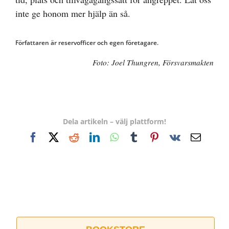
inte ge honom mer hjälp än så.
Författaren är reservofficer och egen företagare.
Foto: Joel Thungren, Försvarsmakten
Dela artikeln – välj plattform!
Facebook
X
Reddit
LinkedIn
WhatsApp
Tumblr
Pinterest
Vk
E-
post