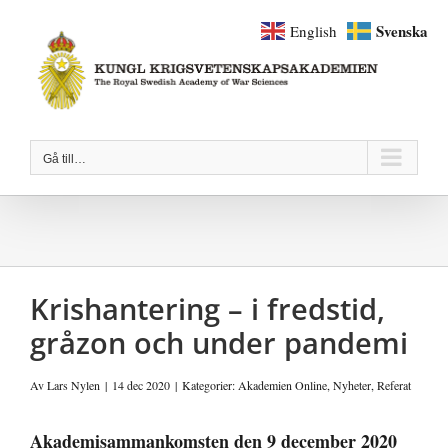
Fortsätt
Svenska
English
till
innehållet
Gå till…
Krishantering – i fredstid,
gråzon och under pandemi
Av
Lars Nylen
|
14 dec 2020
|
Kategorier:
Akademien Online
,
Nyheter
,
Referat
Akademisammankomsten den 9 december 2020