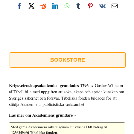
Facebook
X
Reddit
LinkedIn
WhatsApp
Tumblr
Pinterest
Vk
E-
post
BOOKSTORE
Krigsvetenskap­sakademien grundades 1796
av Gustav Wilhelm
af Tibell bl a med uppgiften att söka, skapa och sprida kunskap om
Sveriges säkerhet och försvar. Tibellska fonden bildades för att
stödja Akademiens publicistiska verksamhet.
Läs mer om Akademiens grundare »
Stöd gärna Akademiens arbete
genom att swisha Ditt bidrag till
1236249460 Tibellska fonden
.