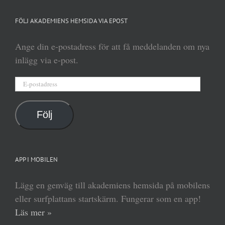
FÖLJ AKADEMIENS HEMSIDA VIA EPOST
Ange din e-postadress för att få meddelanden om nya
inlägg via e-post.
E-
postadress
Följ
APP I MOBILEN
Lägg en genväg till akademiens hemsida på mobilens
eller surfplattans startskärm. Fungerar som en app!
Läs mer »