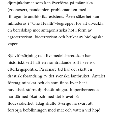
djursjukdomar som kan överföras på människa
(zoonoser), pandemier, problematiken med
tilltagande antibiotikaresistens. Även säkerhet kan
inkluderas i ”One Health”-begreppet för att utveckla
en beredskap mot antagonistiska hot i form av
agroterrorism, bioterrorism och bruket av biologiska
vapen.
Självförsörjning och livsmedelsberedskap har
historiskt sett haft en framträdande roll i svensk
efterkrigspolitik. På senare tid har det skett en
drastisk förändring av det svenska lantbruket. Antalet
företag minskar och de som finns kvar har i
huvudsak större djurbesättningar. Importberoendet
har därmed ökat och med det kravet på
flödessäkerhet. Idag skulle Sverige ha svårt att
försörja befolkningen med mat och vatten vid höjd