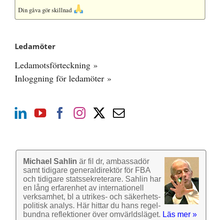
Din gåva gör skillnad
Ledamöter
Ledamotsförteckning »
Inloggning för ledamöter »
Michael Sahlin
är fil dr, ambassadör
samt tidigare general­direktör för FBA
och tidigare stats­sekre­terare. Sahlin har
en lång erfarenhet av inter­nationell
verk­samhet, bl a utrikes- och säkerhets­
politisk analys. Här hittar du hans regel­
bundna reflek­tioner över omvärlds­läget.
Läs mer »