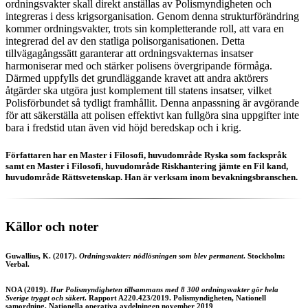
ordningsvakter skall direkt anställas av Polismyndigheten och
integreras i dess krigsorganisation. Genom denna strukturförändring
kommer ordningsvakter, trots sin kompletterande roll, att vara en
integrerad del av den statliga polisorganisationen. Detta
tillvägagångssätt garanterar att ordningsvakternas insatser
harmoniserar med och stärker polisens övergripande förmåga.
Därmed uppfylls det grundläggande kravet att andra aktörers
åtgärder ska utgöra just komplement till statens insatser, vilket
Polisförbundet så tydligt framhållit. Denna anpassning är avgörande
för att säkerställa att polisen effektivt kan fullgöra sina uppgifter inte
bara i fredstid utan även vid höjd beredskap och i krig.
Författaren har en Master i Filosofi, huvudområde Ryska som fackspråk
samt en Master i Filosofi, huvudområde Riskhantering jämte en Fil kand,
huvudområde Rättsvetenskap. Han är verksam inom bevakningsbranschen.
Källor och noter
Guwallius, K. (2017).
Ordningsvakter: nödlösningen som blev permanent
. Stockholm:
Verbal.
NOA (2019).
Hur Polismyndigheten tillsammans med 8 300 ordningsvakter gör hela
Sverige tryggt och säkert
. Rapport A220.423/2019. Polismyndigheten, Nationell
samordning, Nationella operativa avdelningen november 2019