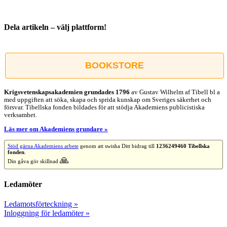
Dela artikeln – välj plattform!
Facebook
X
Reddit
LinkedIn
WhatsApp
Tumblr
Pinterest
Vk
E-
post
BOOKSTORE
Krigsvetenskap­sakademien grundades 1796
av Gustav Wilhelm af Tibell bl a
med uppgiften att söka, skapa och sprida kunskap om Sveriges säkerhet och
försvar. Tibellska fonden bildades för att stödja Akademiens publicistiska
verksamhet.
Läs mer om Akademiens grundare »
Stöd gärna Akademiens arbete
genom att swisha Ditt bidrag till
1236249460 Tibellska
fonden
.
🙏
Din gåva gör skillnad
Ledamöter
Ledamotsförteckning »
Inloggning för ledamöter »