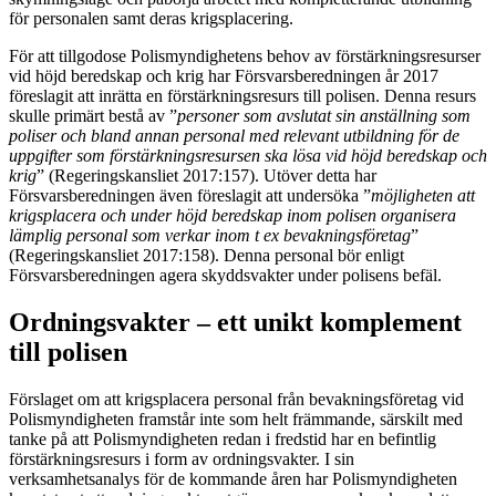
för personalen samt deras krigsplacering.
För att tillgodose Polismyndighetens behov av förstärkningsresurser
vid höjd beredskap och krig har Försvarsberedningen år 2017
föreslagit att inrätta en förstärkningsresurs till polisen. Denna resurs
skulle primärt bestå av ”
personer som avslutat sin anställning som
poliser och bland annan personal med relevant utbildning för de
uppgifter som förstärkningsresursen ska lösa vid höjd beredskap och
krig
” (Regeringskansliet 2017:157). Utöver detta har
Försvarsberedningen även föreslagit att undersöka ”
möjligheten att
krigsplacera och under höjd beredskap inom polisen organisera
lämplig personal som verkar inom t ex bevakningsföretag
”
(Regeringskansliet 2017:158). Denna personal bör enligt
Försvarsberedningen agera skyddsvakter under polisens befäl.
Ordningsvakter – ett unikt komplement
till polisen
Förslaget om att krigsplacera personal från bevakningsföretag vid
Polismyndigheten framstår inte som helt främmande, särskilt med
tanke på att Polismyndigheten redan i fredstid har en befintlig
förstärkningsresurs i form av ordningsvakter. I sin
verksamhetsanalys för de kommande åren har Polismyndigheten