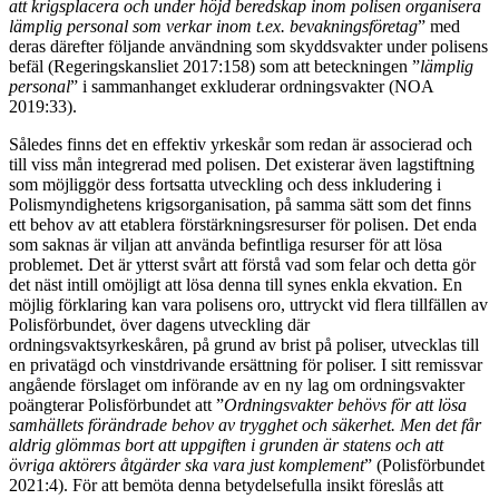
att krigsplacera och under höjd beredskap inom polisen organisera
lämplig personal som verkar inom t.ex. bevakningsföretag
” med
deras därefter följande användning som skyddsvakter under polisens
befäl (Regeringskansliet 2017:158) som att beteckningen ”
lämplig
personal
” i sammanhanget exkluderar ordningsvakter (NOA
2019:33).
Således finns det en effektiv yrkeskår som redan är associerad och
till viss mån integrerad med polisen. Det existerar även lagstiftning
som möjliggör dess fortsatta utveckling och dess inkludering i
Polismyndighetens krigsorganisation, på samma sätt som det finns
ett behov av att etablera förstärkningsresurser för polisen. Det enda
som saknas är viljan att använda befintliga resurser för att lösa
problemet. Det är ytterst svårt att förstå vad som felar och detta gör
det näst intill omöjligt att lösa denna till synes enkla ekvation. En
möjlig förklaring kan vara polisens oro, uttryckt vid flera tillfällen av
Polisförbundet, över dagens utveckling där
ordningsvaktsyrkeskåren, på grund av brist på poliser, utvecklas till
en privatägd och vinstdrivande ersättning för poliser. I sitt remissvar
angående förslaget om införande av en ny lag om ordningsvakter
poängterar Polisförbundet att ”
Ordningsvakter behövs för att lösa
samhällets förändrade behov av trygghet och säkerhet. Men det får
aldrig glömmas bort att uppgiften i grunden är statens och att
övriga aktörers åtgärder ska vara just komplement
” (Polisförbundet
2021:4). För att bemöta denna betydelsefulla insikt föreslås att