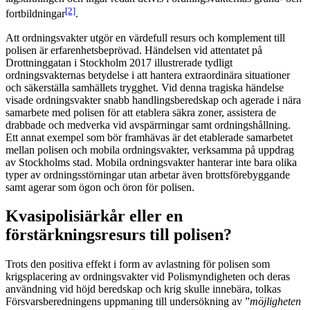
[2]
fortbildningar
.
Att ordningsvakter utgör en värdefull resurs och komplement till
polisen är erfarenhetsbeprövad. Händelsen vid attentatet på
Drottninggatan i Stockholm 2017 illustrerade tydligt
ordningsvakternas betydelse i att hantera extraordinära situationer
och säkerställa samhällets trygghet. Vid denna tragiska händelse
visade ordningsvakter snabb handlingsberedskap och agerade i nära
samarbete med polisen för att etablera säkra zoner, assistera de
drabbade och medverka vid avspärrningar samt ordningshållning.
Ett annat exempel som bör framhävas är det etablerade samarbetet
mellan polisen och mobila ordningsvakter, verksamma på uppdrag
av Stockholms stad. Mobila ordningsvakter hanterar inte bara olika
typer av ordningsstörningar utan arbetar även brottsförebyggande
samt agerar som ögon och öron för polisen.
Kvasipolisiärkår eller en
förstärkningsresurs till polisen?
Trots den positiva effekt i form av avlastning för polisen som
krigsplacering av ordningsvakter vid Polismyndigheten och deras
användning vid höjd beredskap och krig skulle innebära, tolkas
Försvarsberedningens uppmaning till undersökning av ”
möjligheten