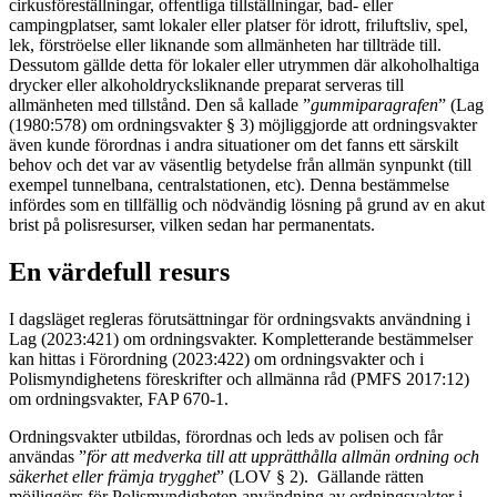
cirkusföreställningar, offentliga tillställningar, bad- eller
campingplatser, samt lokaler eller platser för idrott, friluftsliv, spel,
lek, förströelse eller liknande som allmänheten har tillträde till.
Dessutom gällde detta för lokaler eller utrymmen där alkoholhaltiga
drycker eller alkoholdrycksliknande preparat serveras till
allmänheten med tillstånd. Den så kallade ”
gummiparagrafen
” (Lag
(1980:578) om ordningsvakter § 3) möjliggjorde att ordningsvakter
även kunde förordnas i andra situationer om det fanns ett särskilt
behov och det var av väsentlig betydelse från allmän synpunkt (till
exempel tunnelbana, centralstationen, etc). Denna bestämmelse
infördes som en tillfällig och nödvändig lösning på grund av en akut
brist på polisresurser, vilken sedan har permanentats.
En värdefull resurs
I dagsläget regleras förutsättningar för ordningsvakts användning i
Lag (2023:421) om ordningsvakter. Kompletterande bestämmelser
kan hittas i Förordning (2023:422) om ordningsvakter och i
Polismyndighetens föreskrifter och allmänna råd (PMFS 2017:12)
om ordningsvakter, FAP 670-1.
Ordningsvakter utbildas, förordnas och leds av polisen och får
användas ”
för att medverka till att upprätthålla allmän ordning och
säkerhet eller främja trygghet
” (LOV § 2). Gällande rätten
möjliggörs för Polismyndigheten användning av ordningsvakter i