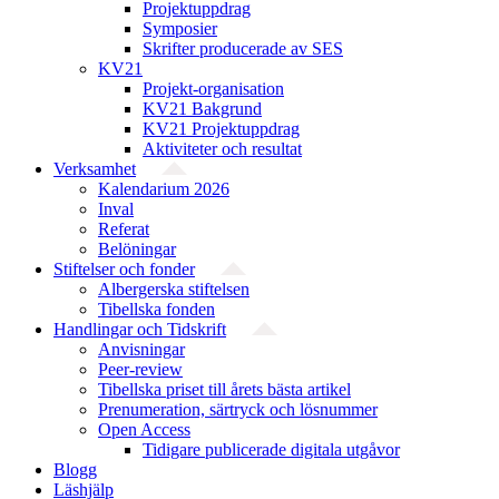
Projektuppdrag
Symposier
Skrifter producerade av SES
KV21
Projekt-organisation
KV21 Bakgrund
KV21 Projektuppdrag
Aktiviteter och resultat
Verksamhet
Kalendarium 2026
Inval
Referat
Belöningar
Stiftelser och fonder
Albergerska stiftelsen
Tibellska fonden
Handlingar och Tidskrift
Anvisningar
Peer-review
Tibellska priset till årets bästa artikel
Prenumeration, särtryck och lösnummer
Open Access
Tidigare publicerade digitala utgåvor
Blogg
Läshjälp