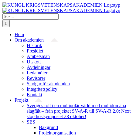
Fortsätt
till
innehållet
Sök
efter:
Hem
Om akademien
Historik
Presidiet
Ämbetsmän
Utskott
Avdelningar
Ledamöter
Revisorer
Stadgar för akademien
Integritetspolicy
Kontakt
Projekt
Sveriges roll i en multipolär värld med multidomäna
slagfält – från projektet SV-A-R till SV-A-R 2.0: Next
stop höstsymposiet 28 oktober!
SES
Bakgrund
Projekt­organisation