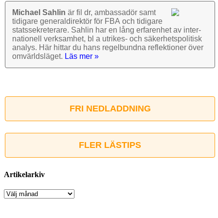
Michael Sahlin
är fil dr, ambassadör samt
tidigare general­direktör för FBA och tidigare
stats­sekre­terare. Sahlin har en lång erfarenhet av inter­
nationell verk­samhet, bl a utrikes- och säkerhets­politisk
analys. Här hittar du hans regel­bundna reflek­tioner över
omvärlds­läget.
Läs mer »
FRI NEDLADDNING
FLER LÄSTIPS
Artikelarkiv
Artikelarkiv