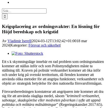
Sök
efter:
Krigsplacering av ordningsvakter: En lösning för
Höjd beredskap och krigstid
Av
Vladimir Iserell
|
2024-03-12T13:02:42+01:00
18 mar
2024
|
Kategorier:
Försvar och säkerhet
|
Visa
större
Ett s k skymningsläge innebär en rad problem som ordningsmakten
bild
kommer att ställas inför och som Polismyndigheten måste ta
ställning till. Kraven på polisiär verksamhet kommer att öka inför
och under krig på svenskt territorium, då fienden kommer att
använda olika metoder för att angripa funktioner, verksamheter och
objekt av strategisk betydelse för den nationella försvarsförmågan.
Försvarsberedningen konstaterar att angriparen inte kommer att dra
sig för att använda olagliga medel, såsom ”
kriminell verksamhet,
sabotage, skadegörelse eller medveten påverkan i syfte att uppnå
politiska och militära målsättningar
” (Regeringskansliet 2017:65).