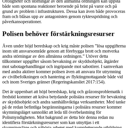
Oroligheter och störningar av den allmänna ordningen kan uppstå
både som spontana reaktioner beroende på brist på varor och på
grund av problem i infrastrukturen. Dessa kan även både provoceras
fram och blåsas upp av antagonisten genom ryktesspridning och
påverkansoperationer.
Polisen behöver förstärkningsresurser
Även under höjd beredskap och krig måste polisen ”lösa uppgifterna
inom sitt ansvarsområde genom att förebygga brott och motverka
andra störningar av den allmänna ordningen.” Utöver detta
tillkommer uppgifter såsom bevakning av skyddsobjekt, åtgärder
mot sabotagehandlingar och ingripande mot sabotörer. I samverkan
med andra aktörer kommer polisen även att ansvara för utrymning
av civilbefolkningen och hantering av flyktingmottagande både vid
och inom Sveriges gränser (Regeringskansliet 2017:154).
Det är uppenbart att höjd beredskap, krig och gråzonsproblematik i
fredstid kommer att kräva betydande polisiära resurser för bevakning
av skyddsobjekt och andra samhällsviktiga verksamheter. Med tanke
på de redan befintliga begränsningarna i polisiära resurser kommer
skymningsläget sannolikt att leda till överbelastning för
Polismyndigheten. Mot bakgrund av detta bör denna redan nu
identifiera förstärkningsresurser som kan utnyttjas i ett
skymningsläge och påbörja arbetet med kompletterande utbildning