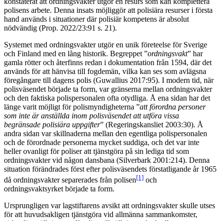
konstaterat att ordningsvakter utgör en resurs som kan komplettera
polisens arbete. Denna insats möjliggör att polisiära resurser i första
hand används i situationer där polisiär kompetens är absolut
nödvändig (Prop. 2022/23:91 s. 21).
Systemet med ordningsvakter utgör en unik företeelse för Sverige
och Finland med en lång historik. Begreppet ”
ordningsvakt
” har
gamla rötter och återfinns redan i dokumentation från 1594, där det
används för att hänvisa till fogdemän, vilka kan ses som avlägsna
föregångare till dagens polis (Guwallius 2017:95). I modern tid, när
polisväsendet började ta form, var gränserna mellan ordningsvakter
och den faktiska polispersonalen ofta otydliga. Å ena sidan har det
länge varit möjligt för polismyndigheterna ”
att förordna personer
som inte är anställda inom polisväsendet att utföra vissa
begränsade polisiära uppgifter
” (Regeringskansliet 2003:30). Å
andra sidan var skillnaderna mellan den egentliga polispersonalen
och de förordnade personerna mycket suddiga, och det var inte
heller ovanligt för poliser att tjänstgöra på sin lediga tid som
ordningsvakter vid någon dansbana (Silverbark 2001:214). Denna
situation förändrades först efter polisväsendets förstatligande år 1965
[1]
då ordningsvakter separerades från polisen
och
ordningsvaktsyrket började ta form.
Ursprungligen var lagstiftarens avsikt att ordningsvakter skulle utses
för att huvudsakligen tjänstgöra vid allmänna sammankomster,