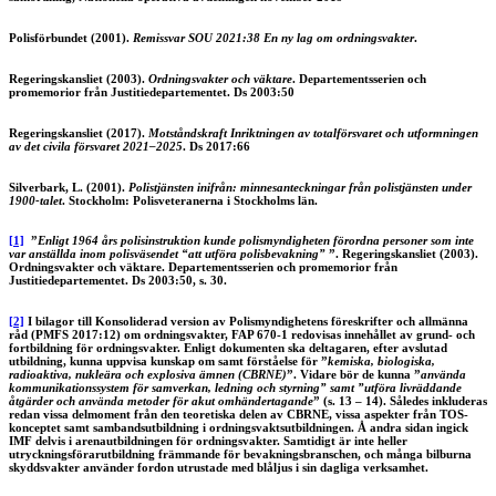
Polisförbundet (2001).
Remissvar SOU 2021:38 En ny lag om ordningsvakter
.
Regeringskansliet (2003).
Ordningsvakter och väktare
. Departementsserien och
promemorior från Justitiedepartementet. Ds 2003:50
Regeringskansliet (2017).
Motståndskraft Inriktningen av totalförsvaret och utformningen
av det civila försvaret 2021–2025
. Ds 2017:66
Silverbark, L. (2001).
Polistjänsten inifrån: minnesanteckningar från polistjänsten under
1900-talet
. Stockholm: Polisveteranerna i Stockholms län.
[1]
”
Enligt 1964 års polisinstruktion kunde polismyndigheten förordna personer som inte
var anställda inom polisväsendet “att utföra polisbevakning”
”. Regeringskansliet (2003).
Ordningsvakter och väktare. Departementsserien och promemorior från
Justitiedepartementet. Ds 2003:50, s. 30.
[2]
I bilagor till Konsoliderad version av Polismyndighetens föreskrifter och allmänna
råd (PMFS 2017:12) om ordningsvakter, FAP 670-1 redovisas innehållet av grund- och
fortbildning för ordningsvakter. Enligt dokumenten ska deltagaren, efter avslutad
utbildning, kunna uppvisa kunskap om samt förståelse för ”
kemiska, biologiska,
radioaktiva, nukleära och explosiva ämnen (CBRNE)
”. Vidare bör de kunna ”
använda
kommunikationssystem för samverkan, ledning och styrning” samt ”utföra livräddande
åtgärder och använda metoder för akut omhändertagande
” (s. 13 – 14). Således inkluderas
redan vissa delmoment från den teoretiska delen av CBRNE, vissa aspekter från TOS-
konceptet samt sambandsutbildning i ordningsvaktsutbildningen. Å andra sidan ingick
IMF delvis i arenautbildningen för ordningsvakter. Samtidigt är inte heller
utryckningsförarutbildning främmande för bevakningsbranschen, och många bilburna
skyddsvakter använder fordon utrustade med blåljus i sin dagliga verksamhet.