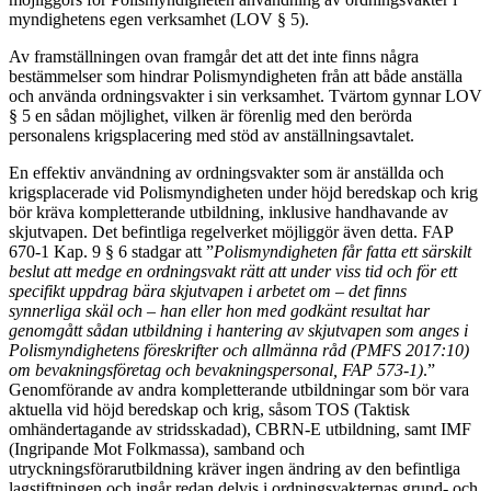
myndighetens egen verksamhet (LOV § 5).
Av framställningen ovan framgår det att det inte finns några
bestämmelser som hindrar Polismyndigheten från att både anställa
och använda ordningsvakter i sin verksamhet. Tvärtom gynnar LOV
§ 5 en sådan möjlighet, vilken är förenlig med den berörda
personalens krigsplacering med stöd av anställningsavtalet.
En effektiv användning av ordningsvakter som är anställda och
krigsplacerade vid Polismyndigheten under höjd beredskap och krig
bör kräva kompletterande utbildning, inklusive handhavande av
skjutvapen. Det befintliga regelverket möjliggör även detta. FAP
670-1 Kap. 9 § 6 stadgar att ”
Polismyndigheten får fatta ett särskilt
beslut att medge en ordningsvakt rätt att under viss tid och för ett
specifikt uppdrag bära skjutvapen i arbetet om – det finns
synnerliga skäl och – han eller hon med godkänt resultat har
genomgått sådan utbildning i hantering av skjutvapen som anges i
Polismyndighetens föreskrifter och allmänna råd (PMFS 2017:10)
om bevakningsföretag och bevakningspersonal, FAP 573-1)
.”
Genomförande av andra kompletterande utbildningar som bör vara
aktuella vid höjd beredskap och krig, såsom TOS (Taktisk
omhändertagande av stridsskadad), CBRN-E utbildning, samt IMF
(Ingripande Mot Folkmassa), samband och
utryckningsförarutbildning kräver ingen ändring av den befintliga
lagstiftningen och ingår redan delvis i ordningsvakternas grund- och