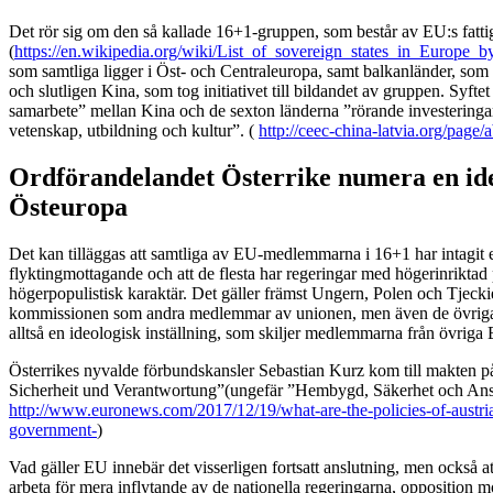
Det rör sig om den så kallade 16+1-gruppen, som består av EU:s fattig
(
https://en.wikipedia.org/wiki/List_of_sovereign_states_in_Europe
som samtliga ligger i Öst- och Centraleuropa, samt balkanländer, som 
och slutligen Kina, som tog initiativet till bildandet av gruppen. Syftet 
samarbete” mellan Kina och de sexton länderna ”rörande investeringar, 
vetenskap, utbildning och kultur”. (
http://ceec-china-latvia.org/page/
Ordförandelandet Österrike numera en ide
Östeuropa
Det kan tilläggas att samtliga av EU-medlemmarna i 16+1 har intagit en
flyktingmottagande och att de flesta har regeringar med högerinriktad p
högerpopulistisk karaktär. Det gäller främst Ungern, Polen och Tjecki
kommissionen som andra medlemmar av unionen, men även de övriga 
alltså en ideologisk inställning, som skiljer medlemmarna från övriga
Österrikes nyvalde förbundskansler Sebastian Kurz kom till makten p
Sicherheit und Verantwortung”(ungefär ”Hembygd, Säkerhet och Ansv
http://www.euronews.com/2017/12/19/what-are-the-policies-of-austri
government-
)
Vad gäller EU innebär det visserligen fortsatt anslutning, men också att
arbeta för mera inflytande av de nationella regeringarna, opposition m