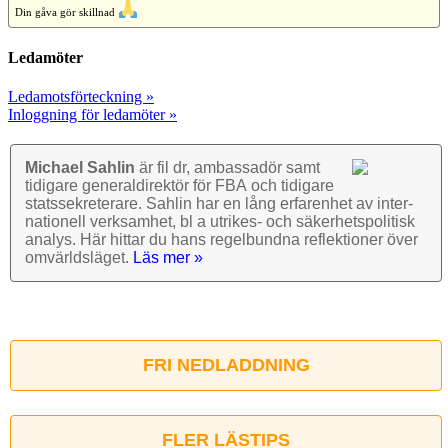
Din gåva gör skillnad
Ledamöter
Ledamotsförteckning »
Inloggning för ledamöter »
Michael Sahlin
är fil dr, ambassadör samt
tidigare general­direktör för FBA och tidigare
stats­sekre­terare. Sahlin har en lång erfarenhet av inter­
nationell verk­samhet, bl a utrikes- och säkerhets­politisk
analys. Här hittar du hans regel­bundna reflek­tioner över
omvärlds­läget.
Läs mer »
FRI NEDLADDNING
FLER LÄSTIPS