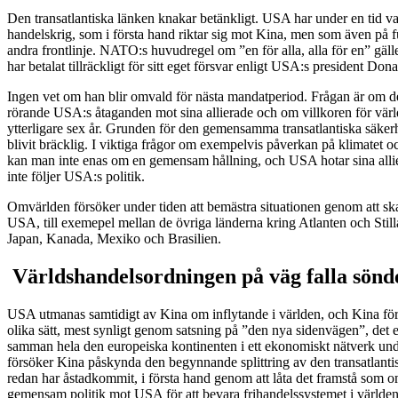
Den transatlantiska länken knakar betänkligt. USA har under en tid varit
handelskrig, som i första hand riktar sig mot Kina, men som även på f
andra frontlinje. NATO:s huvudregel om ”en för alla, alla för en” gä
har betalat tillräckligt för sitt eget försvar enligt USA:s president Do
Ingen vet om han blir omvald för nästa mandatperiod. Frågan är om d
rörande USA:s åtaganden mot sina allierade och om villkoren för värl
ytterligare sex år. Grunden för den gemensamma transatlantiska säkerh
blivit bräcklig. I viktiga frågor om exempelvis påverkan på klimatet 
kan man inte enas om en gemensam hållning, och USA hotar sina all
inte följer USA:s politik.
Omvärlden försöker under tiden att bemästra situationen genom att s
USA, till exemepel mellan de övriga länderna kring Atlanten och Sti
Japan, Kanada, Mexiko och Brasilien.
Världshandelsordningen på väg falla sönd
USA utmanas samtidigt av Kina om inflytande i världen, och Kina för
olika sätt, mest synligt genom satsning på ”den nya sidenvägen”, det 
samman hela den europeiska kontinenten i ett ekonomiskt nätverk und
försöker Kina påskynda den begynnande splittring av den transatlan
redan har åstadkommit, i första hand genom att låta det framstå som
gemensam politik mot USA för att bevara frihandelssystemet i världen