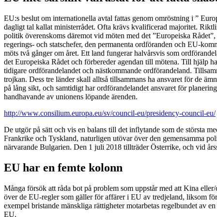
EU:s beslut om internationella avtal fattas genom omröstning i ” Eur
dagligt tal kallat ministerrådet. Ofta krävs kvalificerad majoritet. Rikt
politik överenskoms däremot vid möten med det ”Europeiska Rådet”
regerings- och statschefer, den permanenta ordföranden och EU-kom
möts två gånger om året. Ett land fungerar halvårsvis som ordförandel
det Europeiska Rådet och förbereder agendan till mötena. Till hjälp h
tidigare ordförandelandet och nästkommande ordförandeland. Tillsamm
trojkan. Dess tre länder skall alltså tillsammans ha ansvaret för de 
på lång sikt, och samtidigt har ordförandelandet ansvaret för planerin
handhavande av unionens löpande ärenden.
http://www.consilium.europa.eu/sv/council-eu/presidency-council-eu/
De utgör på sätt och vis en balans till det inflytande som de största m
Frankrike och Tyskland, naturligen utövar över den gemensamma poli
närvarande Bulgarien. Den 1 juli 2018 tillträder Österrike, och vid års
EU har en femte kolonn
Många försök att råda bot på problem som uppstår med att Kina eller/o
över de EU-regler som gäller för affärer i EU av tredjeland, liksom förs
exempel bristande mänskliga rättigheter motarbetas regelbundet av en
EU.