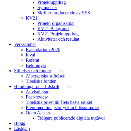
Projektuppdrag
Symposier
Skrifter producerade av SES
KV21
Projekt-organisation
KV21 Bakgrund
KV21 Projektuppdrag
Aktiviteter och resultat
Verksamhet
Kalendarium 2026
Inval
Referat
Belöningar
Stiftelser och fonder
Albergerska stiftelsen
Tibellska fonden
Handlingar och Tidskrift
Anvisningar
Peer-review
Tibellska priset till årets bästa artikel
Prenumeration, särtryck och lösnummer
Open Access
Tidigare publicerade digitala utgåvor
Blogg
Läshjälp