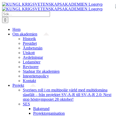
Fortsätt
till
innehållet
Sök
efter:
Hem
Om akademien
Historik
Presidiet
Ämbetsmän
Utskott
Avdelningar
Ledamöter
Revisorer
Stadgar för akademien
Integritetspolicy
Kontakt
Projekt
Sveriges roll i en multipolär värld med multidomäna
slagfält – från projektet SV-A-R till SV-A-R 2.0: Next
stop höstsymposiet 28 oktober!
SES
Bakgrund
Projekt­organisation