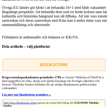
Övriga EU-länder gör klokt i att behandla 16+1 med både vaksamhet 
långsiktigt perspektiv. Att behandla dem som en femte kolonn utan hä
kulturella och historiska bakgrund kan slå tillbaka. Att inte vara miss
samverkan och deras samverkan med Kina kan å andra sidan vara minst
sammanhållning och oberoende.
Författaren är ambassadör och ledamot av KKrVA.
Dela artikeln – välj plattform!
Facebook
X
Reddit
LinkedIn
WhatsApp
Tumblr
Pinterest
Vk
E-
post
BOOKSTORE
Krigsvetenskap­sakademien grundades 1796
av Gustav Wilhelm af Tibell bl a
med uppgiften att söka, skapa och sprida kunskap om Sveriges säkerhet och
försvar. Tibellska fonden bildades för att stödja Akademiens publicistiska
verksamhet.
Läs mer om Akademiens grundare »
Stöd gärna Akademiens arbete
genom att swisha Ditt bidrag till
1236249460 Tibellska
fonden
.