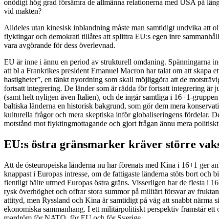
onödigt hög grad försämra de allmänna relationerna med USA på läng
vid makten?
Alldeles utan kinesisk inblandning måste man samtidigt undvika att olik
flyktingar och demokrati tillåtes att splittra EU:s egen inre sammanhå
vara avgörande för dess överlevnad.
EU är inne i ännu en period av strukturell omdaning. Spänningarna in
att bl a Frankrikes president Emanuel Macron har talat om att skapa e
hastigheter”, en tänkt nyordning som skall möjliggöra att de motsträvig
fortsatt integrering. De länder som är rädda för fortsatt integrering är j
(samt helt nyligen även Italien), och de ingår samtliga i 16+1-gruppe
baltiska länderna en historisk bakgrund, som gör dem mera konservativ
kulturella frågor och mera skeptiska inför globaliseringens fördelar. D
motstånd mot flyktingmottagande och gjort frågan ännu mera politiskt
EU:s östra gränsmarker kräver större va
Att de östeuropeiska länderna nu har förenats med Kina i 16+1 ger an
knappast i Europas intresse, om de fattigaste länderna stöts bort och bil
fientligt bälte utmed Europas östra gräns. Visserligen har de flesta 
rysk överhöghet och offrar stora summor på militärt försvar av frukta
attityd, men Ryssland och Kina är samtidigt på väg att snabbt närma si
ekonomiska sammanhang. I ett militärpolitiskt perspektiv framstår ett 
mardröm för NATO, för EU och för Sverige.