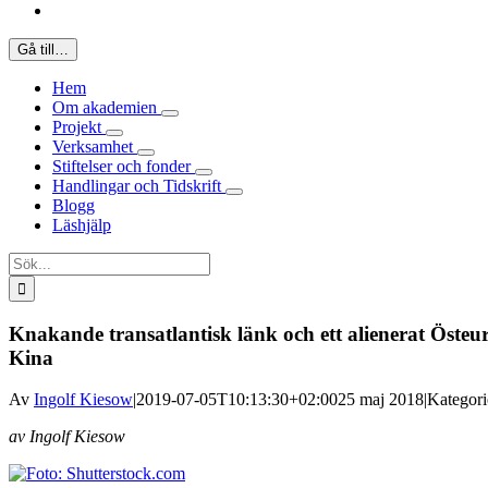
Gå till…
Hem
Om akademien
Projekt
Verksamhet
Stiftelser och fonder
Handlingar och Tidskrift
Blogg
Läshjälp
Sök
efter:
Knakande transatlantisk länk och ett alienerat Öste
Kina
Av
Ingolf Kiesow
|
2019-07-05T10:13:30+02:00
25 maj 2018
|
Kategori
av Ingolf Kiesow