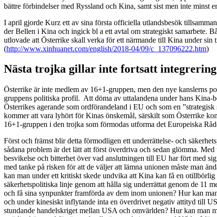
bättre förbindelser med Ryssland och Kina, samt sist men inte minst en 
I april gjorde Kurz ett av sina första officiella utlandsbesök tillsam
der Bellen i Kina och ingick bl a ett avtal om strategiskt samarbete.
utlovade att Österrike skall verka för ett närmande till Kina under sin
(
http://www.xinhuanet.com/english/2018-04/09/c_137096222.htm
)
Nästa trojka gillar inte fortsatt integrering
Österrike är inte medlem av 16+1-gruppen, men den nye kanslerns pol
gruppens politiska profil. Att döma av uttalandena under hans Kina-
Österrikes agerande som ordförandeland i EU och som en ”strategisk s
kommer att vara lyhört för Kinas önskemål, särskilt som Österrike k
16+1-gruppen i den trojka som förmodas utforma det Europeiska Råd
Först och främst blir detta förmodligen ett underrättelse- och säkerh
sådana problem är det lätt att först överdriva och sedan glömma. Med
besvikelse och bitterhet över vad anslutningen till EU har fört med si
med tanke på risken för att de väljer att lämna unionen måste man ändå
kan man under ett kritiskt skede undvika att Kina kan få en otillbörli
säkerhetspolitiska linje genom att hålla sig underrättat genom de 
och få sina synpunkter framförda av dem inom unionen? Hur kan man 
och under kinesiskt inflytande inta en överdrivet negativ attityd till 
stundande handelskriget mellan USA och omvärlden? Hur kan man me