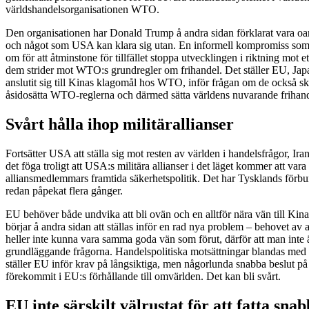
världshandelsorganisationen WTO.
Den organisationen har Donald Trump å andra sidan förklarat vara o
och något som USA kan klara sig utan. En informell kompromiss so
om för att åtminstone för tillfället stoppa utvecklingen i riktning mot e
dem strider mot WTO:s grundregler om frihandel. Det ställer EU, Japa
anslutit sig till Kinas klagomål hos WTO, inför frågan om de också skal
åsidosätta WTO-reglerna och därmed sätta världens nuvarande frihand
Svårt hålla ihop militärallianser
Fortsätter USA att ställa sig mot resten av världen i handelsfrågor, Iran
det föga troligt att USA:s militära allianser i det läget kommer att var
alliansmedlemmars framtida säkerhetspolitik. Det har Tysklands förb
redan påpekat flera gånger.
EU behöver både undvika att bli ovän och en alltför nära vän till Kin
börjar å andra sidan att ställas inför en rad nya problem – behovet av 
heller inte kunna vara samma goda vän som förut, därför att man inte 
grundläggande frågorna. Handelspolitiska motsättningar blandas med s
ställer EU inför krav på långsiktiga, men någorlunda snabba beslut på e
förekommit i EU:s förhållande till omvärlden. Det kan bli svårt.
EU inte särskilt välrustat för att fatta snab