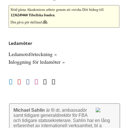
Stöd gärna Akademiens arbete
genom att swisha Ditt bidrag till
1236249460 Tibellska fonden
.
🙏
Din gåva gör skillnad
Ledamöter
Ledamotsförteckning »
Inloggning för ledamöter »
Michael Sahlin
är fil dr, ambassadör
samt tidigare general­direktör för FBA
och tidigare stats­sekre­terare. Sahlin har en lång
erfarenhet av inter­nationell verk­samhet, bl a