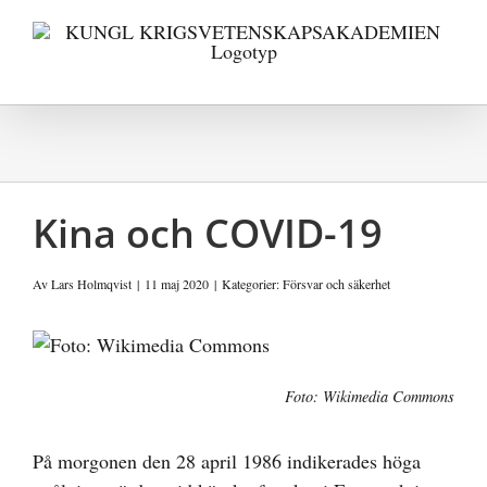
Fortsätt
till
innehållet
Kina och COVID-19
Av
Lars Holmqvist
|
11 maj 2020
|
Kategorier:
Försvar och säkerhet
Visa
större
Foto: Wikimedia Commons
bild
På morgonen den 28 april 1986 indikerades höga