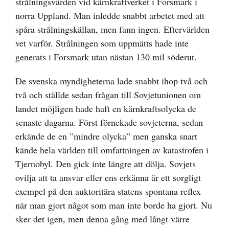
strålningsvärden vid kärnkraftverket i Forsmark i
norra Uppland. Man inledde snabbt arbetet med att
spåra strålningskällan, men fann ingen. Eftervärlden
vet varför. Strålningen som uppmätts hade inte
generats i Forsmark utan nästan 130 mil söderut.
De svenska myndigheterna lade snabbt ihop två och
två och ställde sedan frågan till Sovjetunionen om
landet möjligen hade haft en kärnkraftsolycka de
senaste dagarna. Först förnekade sovjeterna, sedan
erkände de en ”mindre olycka” men ganska snart
kände hela världen till omfattningen av katastrofen i
Tjernobyl. Den gick inte längre att dölja. Sovjets
ovilja att ta ansvar eller ens erkänna är ett sorgligt
exempel på den auktoritära statens spontana reflex
när man gjort något som man inte borde ha gjort. Nu
sker det igen, men denna gång med långt värre