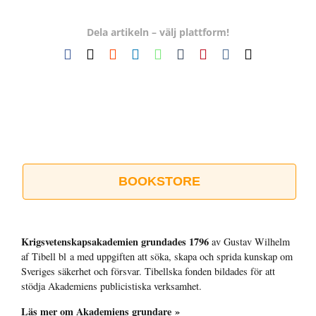
Dela artikeln – välj plattform!
Facebook
X
Reddit
LinkedIn
WhatsApp
Tumblr
Pinterest
Vk
E-
post
BOOKSTORE
Krigsvetenskap­sakademien grundades 1796
av Gustav Wilhelm
af Tibell bl a med uppgiften att söka, skapa och sprida kunskap om
Sveriges säkerhet och försvar. Tibellska fonden bildades för att
stödja Akademiens publicistiska verksamhet.
Läs mer om Akademiens grundare »