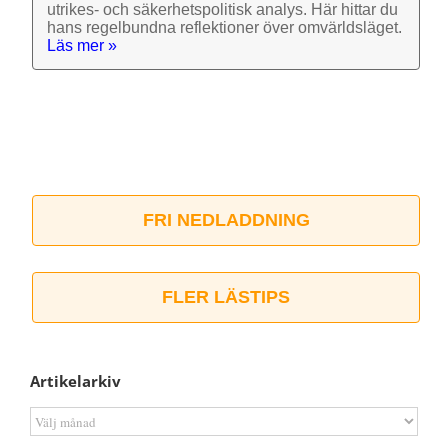
utrikes- och säkerhets­politisk analys. Här hittar du
hans regel­bundna reflek­tioner över omvärlds­läget.
Läs mer »
FRI NEDLADDNING
FLER LÄSTIPS
Artikelarkiv
Artikelarkiv