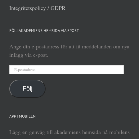
Integritetspolicy / GDPR
FÖLJ AKADEMIENS HEMSIDA VIA EPOST
Ange din e-postadress för att få meddelanden om nya
inlägg via e-post.
E-
postadress
Följ
APP I MOBILEN
Lägg en genväg till akademiens hemsida på mobilens