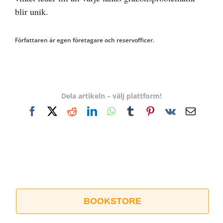
blir unik.
Författaren är egen företagare och reservofficer.
Dela artikeln – välj plattform!
Facebook
X
Reddit
LinkedIn
WhatsApp
Tumblr
Pinterest
Vk
E-
post
BOOKSTORE