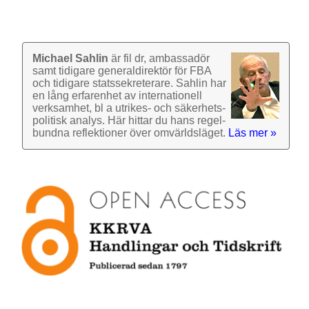
Michael Sahlin
är fil dr, ambassadör
samt tidigare general­direktör för FBA
och tidigare stats­sekre­terare. Sahlin har
en lång erfarenhet av inter­nationell
verk­samhet, bl a utrikes- och säkerhets­
politisk analys. Här hittar du hans regel­
bundna reflek­tioner över omvärlds­läget.
Läs mer »