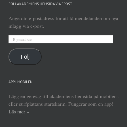
FÖLJ AKADEMIENS HEMSIDA VIA EPOST
Ange din e-postadress för att få meddelanden om nya
inlägg via e-post.
E-
postadress
Följ
APP I MOBILEN
Lägg en genväg till akademiens hemsida på mobilens
eller surfplattans startskärm. Fungerar som en app!
Läs mer »