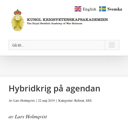
Fortsätt
Svenska
English
till
innehållet
Gå till…
Hybridkrig på agendan
Av
Lars Holmqvist
|
22 maj 2019
|
Kategorier:
Referat
,
SES
av Lars Holmqvist