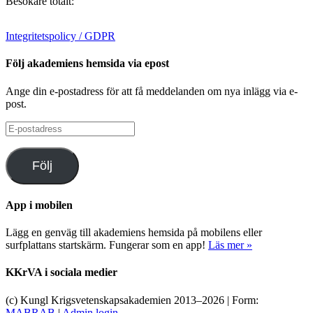
Besökare totalt:
Integritetspolicy / GDPR
Följ akademiens hemsida via epost
Ange din e-postadress för att få meddelanden om nya inlägg via e-
post.
E-
postadress
Följ
App i mobilen
Lägg en genväg till akademiens hemsida på mobilens eller
surfplattans startskärm. Fungerar som en app!
Läs mer »
KKrVA i sociala medier
(c) Kungl Krigsvetenskapsakademien 2013–
2026 | Form:
MABRAB
|
Admin login