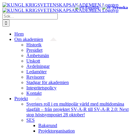
Fortsätt
English
Svenska
till
innehållet
Sök
efter:
Hem
Om akademien
Historik
Presidiet
Ämbetsmän
Utskott
Avdelningar
Ledamöter
Revisorer
Stadgar för akademien
Integritetspolicy
Kontakt
Projekt
Sveriges roll i en multipolär värld med multidomäna
slagfält – från projektet SV-A-R till SV-A-R 2.0: Next
stop höstsymposiet 28 oktober!
SES
Bakgrund
Projekt­organisation