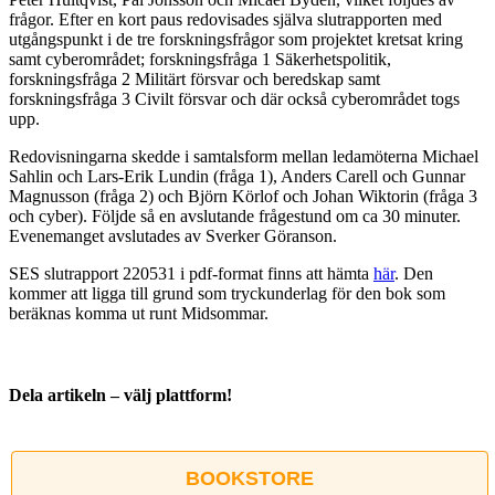
frågor. Efter en kort paus redovisades själva slutrapporten med
utgångspunkt i de tre forskningsfrågor som projektet kretsat kring
samt cyberområdet; forskningsfråga 1 Säkerhetspolitik,
forskningsfråga 2 Militärt försvar och beredskap samt
forskningsfråga 3 Civilt försvar och där också cyberområdet togs
upp.
Redovisningarna skedde i samtalsform mellan ledamöterna Michael
Sahlin och Lars-Erik Lundin (fråga 1), Anders Carell och Gunnar
Magnusson (fråga 2) och Björn Körlof och Johan Wiktorin (fråga 3
och cyber). Följde så en avslutande frågestund om ca 30 minuter.
Evenemanget avslutades av Sverker Göranson.
SES slutrapport 220531 i pdf-format finns att hämta
här
. Den
kommer att ligga till grund som tryckunderlag för den bok som
beräknas komma ut runt Midsommar.
Dela artikeln – välj plattform!
Facebook
X
Reddit
LinkedIn
WhatsApp
Tumblr
Pinterest
Vk
E-
post
BOOKSTORE