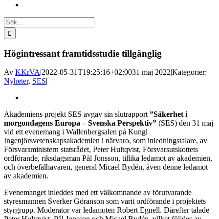
Sök
efter:
Högintressant framtidsstudie tillgänglig
Av
KKrVA
|
2022-05-31T19:25:16+02:00
31 maj 2022
|
Kategorier:
Nyheter
,
SES
|
Visa
större
Akademiens projekt SES avgav sin slutrapport
”Säkerhet i
bild
morgondagens Europa – Svenska Perspektiv”
(SES) den 31 maj
vid ett evenemang i Wallenbergsalen på Kungl
Ingenjörsvetenskapsakademien i närvaro, som inledningstalare, av
Försvarsministern statsrådet, Peter Hultqvist, Försvarsutskottets
ordförande, riksdagsman Pål Jonsson, tillika ledamot av akademien,
och överbefälhavaren, general Micael Bydén, även denne ledamot
av akademien.
Evenemanget inleddes med ett välkomnande av förutvarande
styresmannen Sverker Göranson som varit ordförande i projektets
styrgrupp. Moderator var ledamoten Robert Egnell. Därefter talade
Peter Hultqvist, Pål Jonsson och Micael Bydén, vilket följdes av