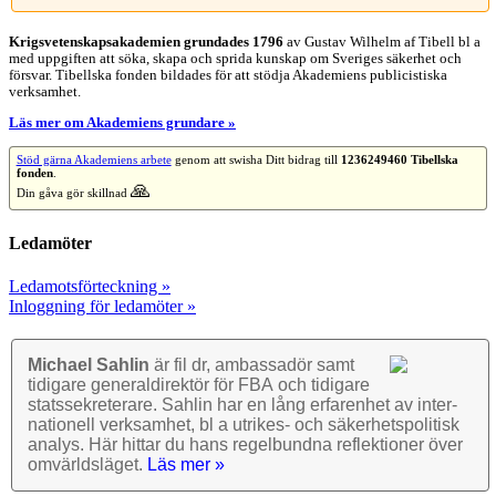
Krigsvetenskap­sakademien grundades 1796
av Gustav Wilhelm af Tibell bl a
med uppgiften att söka, skapa och sprida kunskap om Sveriges säkerhet och
försvar. Tibellska fonden bildades för att stödja Akademiens publicistiska
verksamhet.
Läs mer om Akademiens grundare »
Stöd gärna Akademiens arbete
genom att swisha Ditt bidrag till
1236249460 Tibellska
fonden
.
🙏
Din gåva gör skillnad
Ledamöter
Ledamotsförteckning »
Inloggning för ledamöter »
Michael Sahlin
är fil dr, ambassadör samt
tidigare general­direktör för FBA och tidigare
stats­sekre­terare. Sahlin har en lång erfarenhet av inter­
nationell verk­samhet, bl a utrikes- och säkerhets­politisk
analys. Här hittar du hans regel­bundna reflek­tioner över
omvärlds­läget.
Läs mer »