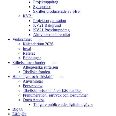
Projektuppdrag
Symposier
Skrifter producerade av SES
KV21
Projekt-organisation
KV21 Bakgrund
KV21 Projektuppdrag
Aktiviteter och resultat
Verksamhet
Kalendarium 2026
Inval
Referat
Belöningar
Stiftelser och fonder
Albergerska stiftelsen
Tibellska fonden
Handlingar och Tidskrift
Anvisningar
Peer-review
Tibellska priset till årets bästa artikel
Prenumeration, särtryck och lösnummer
Open Access
Tidigare publicerade digitala utgåvor
Blogg
Läshjälp