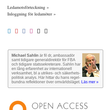
Ledamotsförteckning »
Inloggning för ledamöter »
Michael Sahlin
är fil dr, ambassadör
samt tidigare general­direktör för FBA
och tidigare stats­sekre­terare. Sahlin har
en lång erfarenhet av inter­nationell
verk­samhet, bl a utrikes- och säkerhets­
politisk analys. Här hittar du hans regel­
bundna reflek­tioner över omvärlds­läget.
Läs mer »