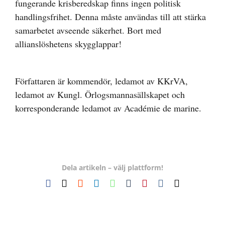
fungerande krisberedskap finns ingen politisk
handlingsfrihet. Denna måste användas till att stärka
samarbetet avseende säkerhet. Bort med
allianslöshetens skygglappar!
Författaren är kommendör, ledamot av KKrVA,
ledamot av Kungl. Örlogsmannasällskapet och
korresponderande ledamot av Académie de marine.
Dela artikeln – välj plattform!
Facebook
X
Reddit
LinkedIn
WhatsApp
Tumblr
Pinterest
Vk
E-
post