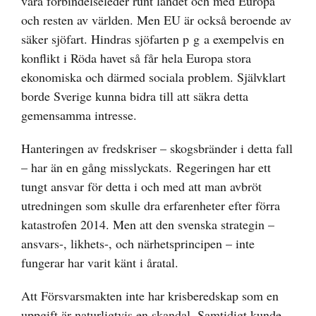
våra förbindelseleder runt landet och med Europa
och resten av världen. Men EU är också beroende av
säker sjöfart. Hindras sjöfarten p g a exempelvis en
konflikt i Röda havet så får hela Europa stora
ekonomiska och därmed sociala problem. Självklart
borde Sverige kunna bidra till att säkra detta
gemensamma intresse.
Hanteringen av fredskriser – skogsbränder i detta fall
– har än en gång misslyckats. Regeringen har ett
tungt ansvar för detta i och med att man avbröt
utredningen som skulle dra erfarenheter efter förra
katastrofen 2014. Men att den svenska strategin –
ansvars-, likhets-, och närhetsprincipen – inte
fungerar har varit känt i åratal.
Att Försvarsmakten inte har krisberedskap som en
uppgift är naturligtvis en skandal. Samtidigt kunde