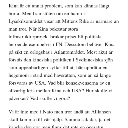
Kina är ett annat problem, som kan kännas långt
borta. Men framstöten om en hamn i
Lysekilsområdet visar att Mittens Rike är närmare än
man tror. När Kina bekostar stora
infrastrukturprojekt brukar priset bli politiskt
beroende exempelvis i FN. Dessutom behöver Kina
på sikt en örlogsbas i Atlantområdet. Mest akut är
förstås den kinesiska politiken i Sydkinesiska sjön
som uppenbarligen syftar till att här upprätta en
hegemoni i strid med havsrätten, som än så länge
försvaras av USA. Vad blir konsekvenserna av en
allvarlig kris mellan Kina och USA? Hur skulle vi
påverkas? Vad skulle vi göra?
Vi är inte med i Nato men tror ändå att Alliansen
skall komma till vår hjälp. Samma sak där, ja det
kanske den gör men finns det inte en operativ