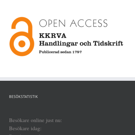
BESÖKSTATISTIK
Besökare online just nu:
Besökare idag: