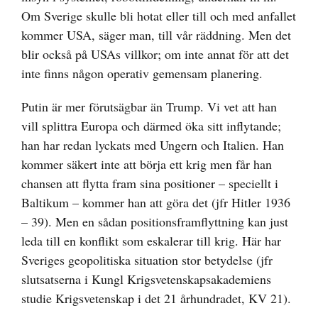
Om Sverige skulle bli hotat eller till och med anfallet
kommer USA, säger man, till vår räddning. Men det
blir också på USAs villkor; om inte annat för att det
inte finns någon operativ gemensam planering.
Putin är mer förutsägbar än Trump. Vi vet att han
vill splittra Europa och därmed öka sitt inflytande;
han har redan lyckats med Ungern och Italien. Han
kommer säkert inte att börja ett krig men får han
chansen att flytta fram sina positioner – speciellt i
Baltikum – kommer han att göra det (jfr Hitler 1936
– 39). Men en sådan positionsframflyttning kan just
leda till en konflikt som eskalerar till krig. Här har
Sveriges geopolitiska situation stor betydelse (jfr
slutsatserna i Kungl Krigsvetenskapsakademiens
studie Krigsvetenskap i det 21 århundradet, KV 21).