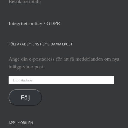
Besökare totalt:
Integritetspolicy / GDPR
FÖLJ AKADEMIENS HEMSIDA VIA EPOST
Ange din e-postadress för att få meddelanden om nya
inlägg via e-post.
E-
postadress
Följ
APP I MOBILEN