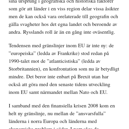
sina ursprung i geografiska och historiska faktorer
som gör att länder i en viss region delar vissa åsikter
men de kan också vara orelaterade till geografin och
gälla svagheter hos det egna landet och beroende av
andra. Rysslands roll är än en gång inte oväsentlig.
Tendensen med gränslinjer inom EU är inte ny: de
”europeiska” (ledda av Frankrike) stod redan på
1990-talet mot de ”atlanticistiska” (ledda av
Storbritannien), en konfrontation som nu är betydligt
mindre. Det beror inte enbart på Brexit utan har
också att göra med den senaste tidens utveckling
inom EU samt närmandet mellan Nato och EU.
I samband med den finansiella krisen 2008 kom en
helt ny gränslinje, nu mellan de ”ansvarsfulla”
länderna i norra Europa och länderna med
ekonomiska problem i söder. I norr sågs de