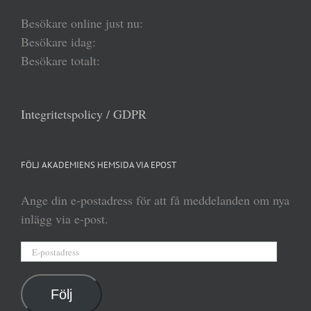
Besökare online just nu:
Besökare idag:
Besökare totalt:
Integritetspolicy / GDPR
FÖLJ AKADEMIENS HEMSIDA VIA EPOST
Ange din e-postadress för att få meddelanden om nya
inlägg via e-post.
E-
postadress
Följ