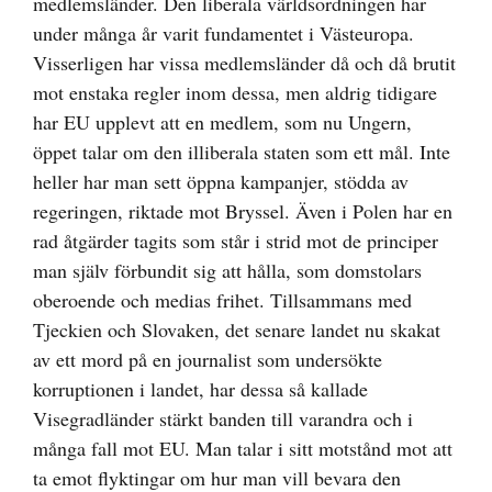
medlemsländer. Den liberala världsordningen har
under många år varit fundamentet i Västeuropa.
Visserligen har vissa medlemsländer då och då brutit
mot enstaka regler inom dessa, men aldrig tidigare
har EU upplevt att en medlem, som nu Ungern,
öppet talar om den illiberala staten som ett mål. Inte
heller har man sett öppna kampanjer, stödda av
regeringen, riktade mot Bryssel. Även i Polen har en
rad åtgärder tagits som står i strid mot de principer
man själv förbundit sig att hålla, som domstolars
oberoende och medias frihet. Tillsammans med
Tjeckien och Slovaken, det senare landet nu skakat
av ett mord på en journalist som undersökte
korruptionen i landet, har dessa så kallade
Visegradländer stärkt banden till varandra och i
många fall mot EU. Man talar i sitt motstånd mot att
ta emot flyktingar om hur man vill bevara den