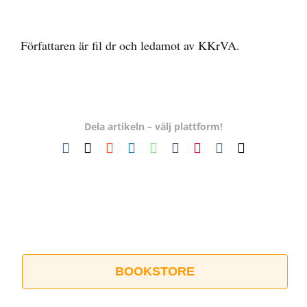
Författaren är fil dr och ledamot av KKrVA.
Dela artikeln – välj plattform!
Facebook
X
Reddit
LinkedIn
WhatsApp
Tumblr
Pinterest
Vk
E-
post
BOOKSTORE