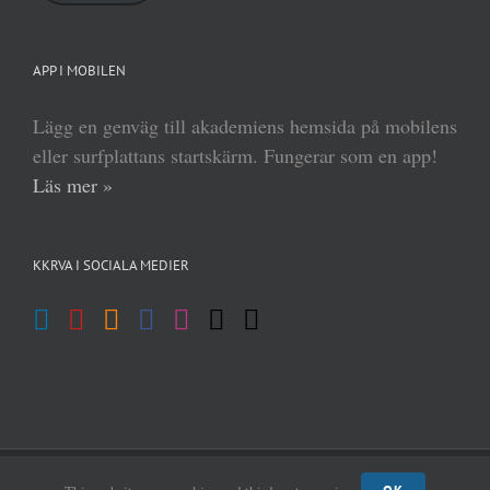
APP I MOBILEN
Lägg en genväg till akademiens hemsida på mobilens
eller surfplattans startskärm. Fungerar som en app!
Läs mer »
KKRVA I SOCIALA MEDIER
(c) Kungl Krigsvetenskapsakademien 2013–
2026 | Form:
MABRAB
|
Admin