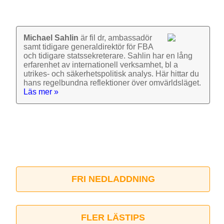
Michael Sahlin
är fil dr, ambassadör
samt tidigare general­direktör för FBA
och tidigare stats­sekre­terare. Sahlin har en lång
erfarenhet av inter­nationell verk­samhet, bl a
utrikes- och säkerhets­politisk analys. Här hittar du
hans regel­bundna reflek­tioner över omvärlds­läget.
Läs mer »
FRI NEDLADDNING
FLER LÄSTIPS