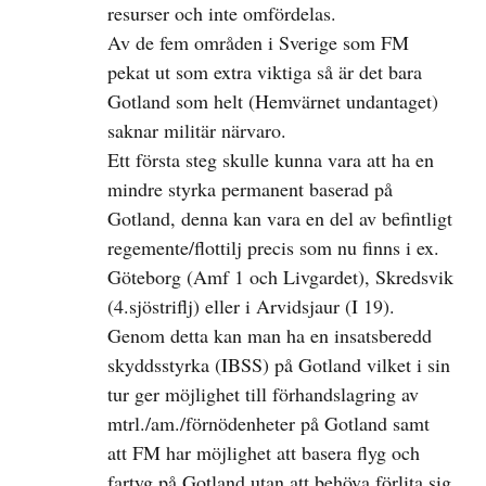
resurser och inte omfördelas.
Av de fem områden i Sverige som FM
pekat ut som extra viktiga så är det bara
Gotland som helt (Hemvärnet undantaget)
saknar militär närvaro.
Ett första steg skulle kunna vara att ha en
mindre styrka permanent baserad på
Gotland, denna kan vara en del av befintligt
regemente/flottilj precis som nu finns i ex.
Göteborg (Amf 1 och Livgardet), Skredsvik
(4.sjöstriflj) eller i Arvidsjaur (I 19).
Genom detta kan man ha en insatsberedd
skyddsstyrka (IBSS) på Gotland vilket i sin
tur ger möjlighet till förhandslagring av
mtrl./am./förnödenheter på Gotland samt
att FM har möjlighet att basera flyg och
fartyg på Gotland utan att behöva förlita sig