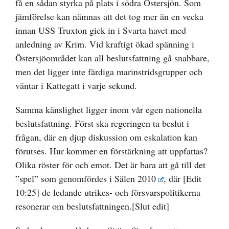
få en sådan styrka på plats i södra Östersjön. Som
jämförelse kan nämnas att det tog mer än en vecka
innan USS Truxton gick in i Svarta havet med
anledning av Krim. Vid kraftigt ökad spänning i
Östersjöområdet kan all beslutsfattning gå snabbare,
men det ligger inte färdiga marinstridsgrupper och
väntar i Kattegatt i varje sekund.
Samma känslighet ligger inom vår egen nationella
beslutsfattning. Först ska regeringen ta beslut i
frågan, där en djup diskussion om eskalation kan
förutses. Hur kommer en förstärkning att uppfattas?
Olika röster för och emot. Det är bara att gå till
det
”spel” som genomfördes i Sälen 2010
, där [Edit
10:25] de ledande utrikes- och försvarspolitikerna
resonerar om beslutsfattningen.[Slut edit]