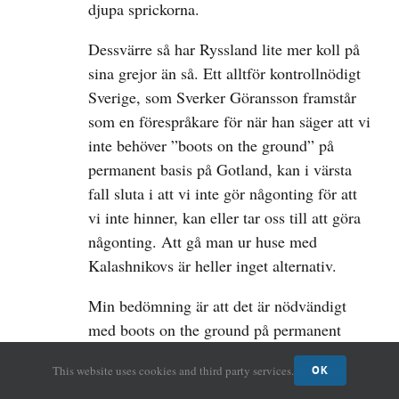
djupa sprickorna.
Dessvärre så har Ryssland lite mer koll på
sina grejor än så. Ett alltför kontrollnödigt
Sverige, som Sverker Göransson framstår
som en förespråkare för när han säger att vi
inte behöver ”boots on the ground” på
permanent basis på Gotland, kan i värsta
fall sluta i att vi inte gör någonting för att
vi inte hinner, kan eller tar oss till att göra
någonting. Att gå man ur huse med
Kalashnikovs är heller inget alternativ.
Min bedömning är att det är nödvändigt
med boots on the ground på permanent
basis på Gotland, och jag är säker på att det
This website uses cookies and third party services.
OK
är majoritetens bedömning av de som är