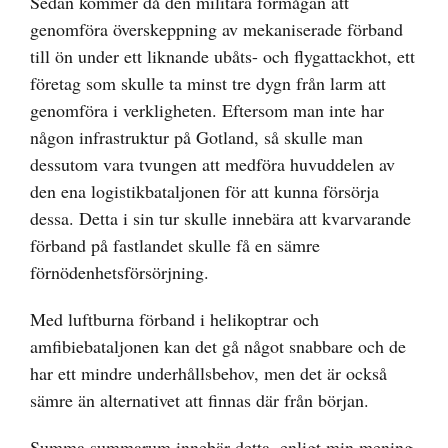
Sedan kommer då den militära förmågan att
genomföra överskeppning av mekaniserade förband
till ön under ett liknande ubåts- och flygattackhot, ett
företag som skulle ta minst tre dygn från larm att
genomföra i verkligheten. Eftersom man inte har
någon infrastruktur på Gotland, så skulle man
dessutom vara tvungen att medföra huvuddelen av
den ena logistikbataljonen för att kunna försörja
dessa. Detta i sin tur skulle innebära att kvarvarande
förband på fastlandet skulle få en sämre
förnödenhetsförsörjning.
Med luftburna förband i helikoptrar och
amfibiebataljonen kan det gå något snabbare och de
har ett mindre underhållsbehov, men det är också
sämre än alternativet att finnas där från början.
Summa summarum innebär detta, enligt min mening,