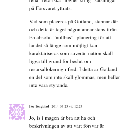
rena ”retoriska” lögner kring ”satsningar”
på Försvaret yttrats.
Vad som placeras på Gotland, stannar där
och detta är taget någon annanstans ifrån.
En absolut ”nollbas”- planering för att
landet så länge som möjligt kan
karaktäriseras som suverän nation skall
ligga till grund för beslut om
resursallokering i fred. I detta är Gotland
en del som inte skall glömmas, men heller
inte vara styrande.
Per Tengblad
2014-03-23 vid 12:23
Jo, is i magen är bra att ha och
beskrivningen av att vårt försvar är