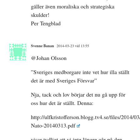
gäller även moraliska och strategiska
skulder!
Per Tengblad
Svenne Banan
2014-03-23 vid 13:55
@Johan Olsson
”Sveriges medborgare inte vet hur illa ställt
det är med Sveriges Försvar”
Nja, tack och lov börjar det nu gå upp för
oss hur det är ställt. Denna:
http://ulfkristofferson.blogg.tv4.se/files/2014/0
Nato-20140313.pdf
visar tydligt att vi inte längre går på den