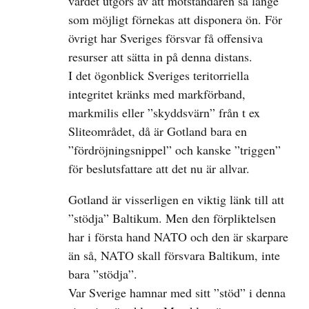
värdet utgörs av att motståndaren så länge
som möjligt förnekas att disponera ön. För
övrigt har Sveriges försvar få offensiva
resurser att sätta in på denna distans.
I det ögonblick Sveriges teritorriella
integritet kränks med markförband,
markmilis eller ”skyddsvärn” från t ex
Sliteområdet, då är Gotland bara en
”fördröjningsnippel” och kanske ”triggen”
för beslutsfattare att det nu är allvar.
Gotland är visserligen en viktig länk till att
”stödja” Baltikum. Men den förpliktelsen
har i första hand NATO och den är skarpare
än så, NATO skall försvara Baltikum, inte
bara ”stödja”.
Var Sverige hamnar med sitt ”stöd” i denna