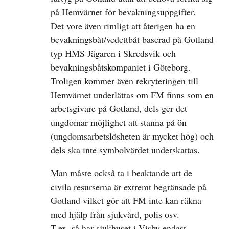
på Hemvärnet för bevakningsuppgifter.
Det vore även rimligt att återigen ha en
bevakningsbåt/vedettbåt baserad på Gotland
typ HMS Jägaren i Skredsvik och
bevakningsbåtskompaniet i Göteborg.
Troligen kommer även rekryteringen till
Hemvärnet underlättas om FM finns som en
arbetsgivare på Gotland, dels ger det
ungdomar möjlighet att stanna på ön
(ungdomsarbetslösheten är mycket hög) och
dels ska inte symbolvärdet underskattas.
Man måste också ta i beaktande att de
civila resurserna är extremt begränsade på
Gotland vilket gör att FM inte kan räkna
med hjälp från sjukvård, polis osv.
T.ex. så har sjukhuset i Visby endast