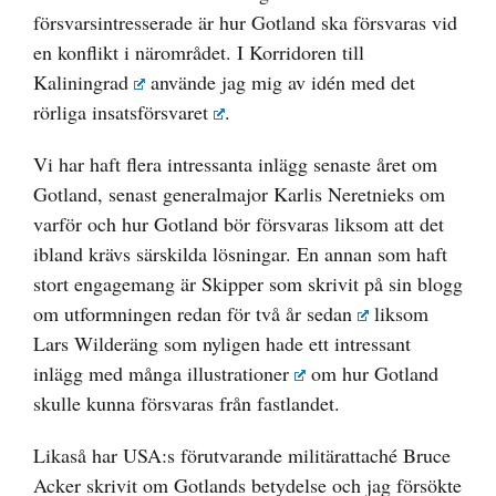
försvarsintresserade är hur Gotland ska försvaras vid
en konflikt i närområdet. I
Korridoren till
Kaliningrad
använde jag mig av
idén med det
rörliga insatsförsvaret
.
Vi har haft flera intressanta inlägg senaste året om
Gotland, senast generalmajor Karlis Neretnieks om
varför och hur Gotland bör försvaras
liksom att det
ibland krävs särskilda lösningar
. En annan som haft
stort engagemang är Skipper som
skrivit på sin blogg
om utformningen redan för två år sedan
liksom
Lars Wilderäng som nyligen hade
ett intressant
inlägg med många illustrationer
om hur Gotland
skulle kunna försvaras från fastlandet.
Likaså har USA:s förutvarande militärattaché Bruce
Acker
skrivit om Gotlands betydelse
och jag
försökte