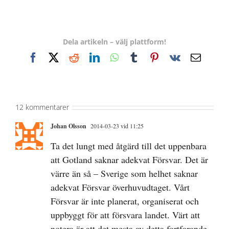
Dela artikeln – välj plattform!
Facebook
X
Reddit
LinkedIn
WhatsApp
Tumblr
Pinterest
Vk
E-
post
12 kommentarer
Johan Olsson
2014-03-23 vid 11:25
Ta det lungt med åtgärd till det uppenbara
att Gotland saknar adekvat Försvar. Det är
värre än så – Sverige som helhet saknar
adekvat Försvar överhuvudtaget. Vårt
Försvar är inte planerat, organiserat och
uppbyggt för att försvara landet. Värt att
notera är att det mesta av detta fortfarande