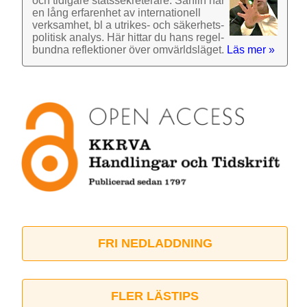
och tidigare stats­sekre­terare. Sahlin har
en lång erfarenhet av inter­nationell
verk­samhet, bl a utrikes- och säkerhets­
politisk analys. Här hittar du hans regel­
bundna reflek­tioner över omvärlds­läget.
Läs mer »
FRI NEDLADDNING
FLER LÄSTIPS