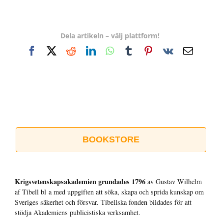
Dela artikeln – välj plattform!
Facebook
X
Reddit
LinkedIn
WhatsApp
Tumblr
Pinterest
Vk
E-
post
BOOKSTORE
Krigsvetenskap­sakademien grundades 1796
av Gustav Wilhelm
af Tibell bl a med uppgiften att söka, skapa och sprida kunskap om
Sveriges säkerhet och försvar. Tibellska fonden bildades för att
stödja Akademiens publicistiska verksamhet.