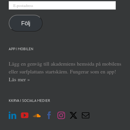
E-
postadress
Följ
APP I MOBILEN
Lägg en genväg till akademiens hemsida på mobilens
eller surfplattans startskärm. Fungerar som en app!
Läs mer »
KKRVA I SOCIALA MEDIER