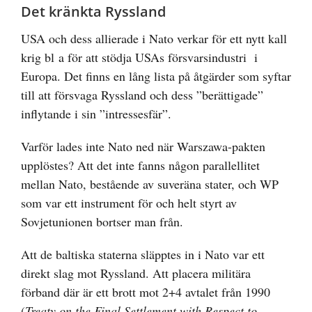
Det kränkta Ryssland
USA och dess allierade i Nato verkar för ett nytt kall
krig bl a för att stödja USAs försvarsindustri i
Europa. Det finns en lång lista på åtgärder som syftar
till att försvaga Ryssland och dess ”berättigade”
inflytande i sin ”intressesfär”.
Varför lades inte Nato ned när Warszawa-pakten
upplöstes? Att det inte fanns någon parallellitet
mellan Nato, bestående av suveräna stater, och WP
som var ett instrument för och helt styrt av
Sovjetunionen bortser man från.
Att de baltiska staterna släpptes in i Nato var ett
direkt slag mot Ryssland. Att placera militära
förband där är ett brott mot 2+4 avtalet från 1990
(
Treaty on the Final Settlement with Respect to