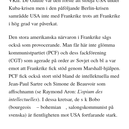
VKII. De Gaulle var den förste att stödja USA under
Kuba-krisen men i den påföljande Berlin-krisen
samrådde USA inte med Frankrike trots att Frankrike
i hög grad var påverkat.
Den stora amerikanska närvaron i Frankrike sågs
också som provocerande. Man får här inte glömma
kommunistpartiet (PCF) och dess fackförening
(CGT) som agerade på order av Sovjet och bl a var
emot att Frankrike fick stöd genom Marshall-hjälpen.
PCF fick också stort stöd bland de intellektuella med
Jean-Paul Sartre och Simone de Beauvoir som
affischnamn (se Raymond Aron:
L’opium des
intellectuelles
). I dessa kretsar, de s k Bobo
(
bourgeois
–
bohemian
, salongskommunist på
svenska) är fientligheten mot USA fortfarande stark.