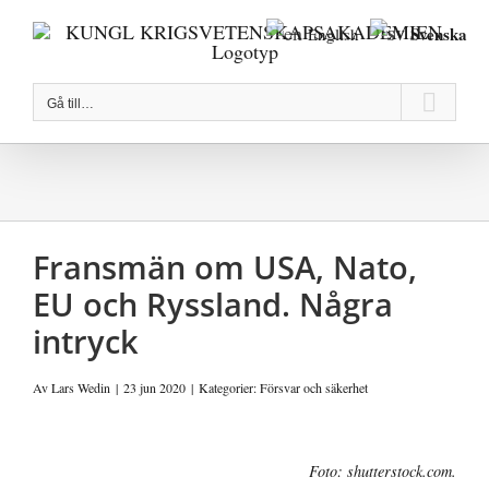
Fortsätt
Svenska
English
till
innehållet
Gå till…
Fransmän om USA, Nato,
EU och Ryssland. Några
intryck
Av
Lars Wedin
|
23 jun 2020
|
Kategorier:
Försvar och säkerhet
Visa
Foto: shutterstock.com.
större