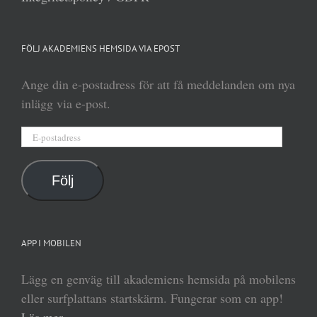
FÖLJ AKADEMIENS HEMSIDA VIA EPOST
Ange din e-postadress för att få meddelanden om nya
inlägg via e-post.
E-
postadress
Följ
APP I MOBILEN
Lägg en genväg till akademiens hemsida på mobilens
eller surfplattans startskärm. Fungerar som en app!