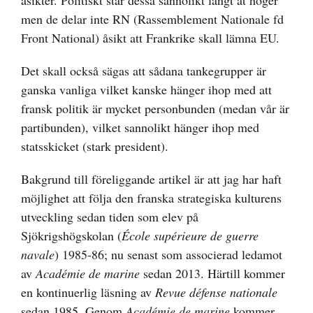
åsikter. Politiskt står dessa sannolikt långt åt höger
men de delar inte RN (Rassemblement Nationale fd
Front National) åsikt att Frankrike skall lämna EU.
Det skall också sägas att sådana tankegrupper är
ganska vanliga vilket kanske hänger ihop med att
fransk politik är mycket personbunden (medan vår är
partibunden), vilket sannolikt hänger ihop med
statsskicket (stark president).
Bakgrund till föreliggande artikel är att jag har haft
möjlighet att följa den franska strategiska kulturens
utveckling sedan tiden som elev på
Sjökrigshögskolan (
École supérieure de guerre
navale
) 1985-86; nu senast som associerad ledamot
av
Académie de marine
sedan 2013. Härtill kommer
en kontinuerlig läsning av
Revue défense nationale
sedan 1985. Genom
Académie de marine
kommer