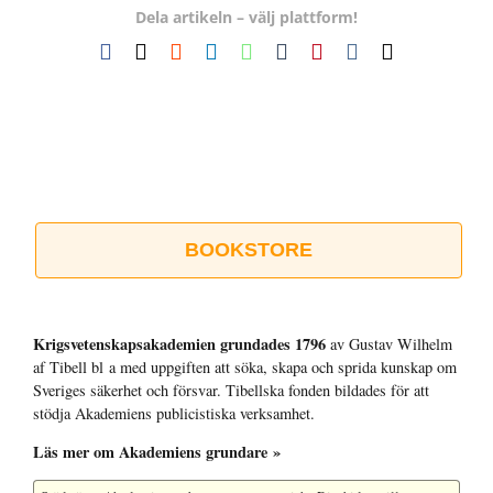
Dela artikeln – välj plattform!
Facebook
X
Reddit
LinkedIn
WhatsApp
Tumblr
Pinterest
Vk
E-
post
BOOKSTORE
Krigsvetenskap­sakademien grundades 1796
av Gustav Wilhelm
af Tibell bl a med uppgiften att söka, skapa och sprida kunskap om
Sveriges säkerhet och försvar. Tibellska fonden bildades för att
stödja Akademiens publicistiska verksamhet.
Läs mer om Akademiens grundare »