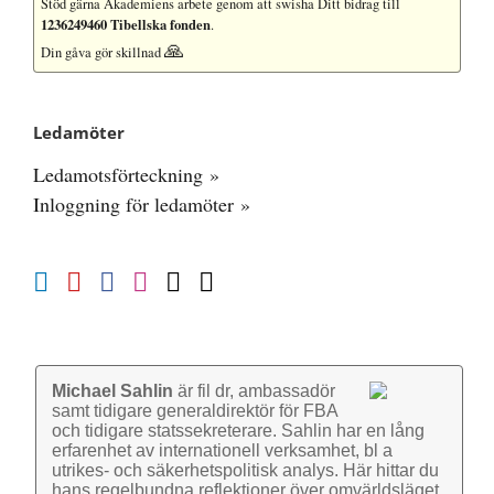
Stöd gärna Akademiens arbete
genom att swisha Ditt bidrag till
1236249460 Tibellska fonden
.
🙏
Din gåva gör skillnad
Ledamöter
Ledamotsförteckning »
Inloggning för ledamöter »
Michael Sahlin
är fil dr, ambassadör
samt tidigare general­direktör för FBA
och tidigare stats­sekre­terare. Sahlin har en lång
erfarenhet av inter­nationell verk­samhet, bl a
utrikes- och säkerhets­politisk analys. Här hittar du
hans regel­bundna reflek­tioner över omvärlds­läget.