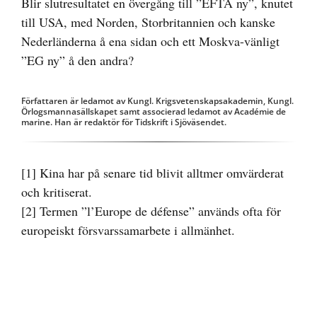
Blir slutresultatet en övergång till ”EFTA ny”, knutet
till USA, med Norden, Storbritannien och kanske
Nederländerna å ena sidan och ett Moskva-vänligt
”EG ny” å den andra?
Författaren är ledamot av Kungl. Krigsvetenskapsakademin, Kungl.
Örlogsmannasällskapet samt associerad ledamot av Académie de
marine. Han är redaktör för Tidskrift i Sjöväsendet.
[1]
Kina har på senare tid blivit alltmer omvärderat
och kritiserat.
[2]
Termen ”l’Europe de défense” används ofta för
europeiskt försvarssamarbete i allmänhet.