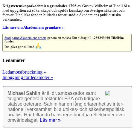
Krigsvetenskap­sakademien grundades 1796
av Gustav Wilhelm af Tibell bl a
med uppgiften att söka, skapa och sprida kunskap om Sveriges säkerhet och
försvar. Tibellska fonden bildades för att stödja Akademiens publicistiska
verksamhet.
Läs mer om Akademiens grundare »
Stöd gärna Akademiens arbete
genom att swisha Ditt bidrag till
1236249460 Tibellska
fonden
.
Din gåva gör skillnad
Ledamöter
Ledamotsförteckning »
Inloggning för ledamöter »
Michael Sahlin
är fil dr, ambassadör samt
tidigare general­direktör för FBA och tidigare
stats­sekre­terare. Sahlin har en lång erfarenhet av inter­
nationell verk­samhet, bl a utrikes- och säkerhets­politisk
analys. Här hittar du hans regel­bundna reflek­tioner över
omvärlds­läget.
Läs mer »