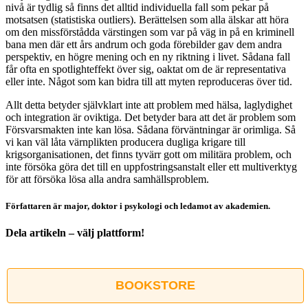
nivå är tydlig så finns det alltid individuella fall som pekar på
motsatsen (statistiska outliers). Berättelsen som alla älskar att höra
om den missförstådda värstingen som var på väg in på en kriminell
bana men där ett års andrum och goda förebilder gav dem andra
perspektiv, en högre mening och en ny riktning i livet. Sådana fall
får ofta en spotlighteffekt över sig, oaktat om de är representativa
eller inte. Något som kan bidra till att myten reproduceras över tid.
Allt detta betyder självklart inte att problem med hälsa, laglydighet
och integration är oviktiga. Det betyder bara att det är problem som
Försvarsmakten inte kan lösa. Sådana förväntningar är orimliga. Så
vi kan väl låta värnplikten producera dugliga krigare till
krigsorganisationen, det finns tyvärr gott om militära problem, och
inte försöka göra det till en uppfostringsanstalt eller ett multiverktyg
för att försöka lösa alla andra samhällsproblem.
Författaren är major, doktor i psykologi och ledamot av akademien.
Dela artikeln – välj plattform!
Facebook
X
Reddit
LinkedIn
WhatsApp
Tumblr
Pinterest
Vk
E-
post
BOOKSTORE