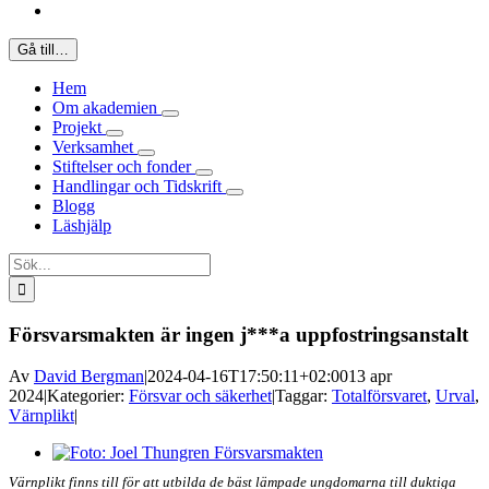
Gå till…
Hem
Om akademien
Projekt
Verksamhet
Stiftelser och fonder
Handlingar och Tidskrift
Blogg
Läshjälp
Sök
efter:
Försvarsmakten är ingen j***a uppfostringsanstalt
Av
David Bergman
|
2024-04-16T17:50:11+02:00
13 apr
2024
|
Kategorier:
Försvar och säkerhet
|
Taggar:
Totalförsvaret
,
Urval
,
Värnplikt
|
Visa
större
Värnplikt finns till för att utbilda de bäst lämpade ungdomarna till duktiga