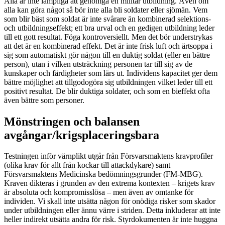
Alla är inte lämpliga att genomgå en militär utbildning. Även om
alla kan göra något så bör inte alla bli soldater eller sjömän. Vem
som blir bäst som soldat är inte svårare än kombinerad selektions-
och utbildningseffekt; ett bra urval och en gedigen utbildning leder
till ett gott resultat. Föga kontroversiellt. Men det bör understrykas
att det är en kombinerad effekt. Det är inte frisk luft och ärtsoppa i
sig som automatiskt gör någon till en duktig soldat (eller en bättre
person), utan i vilken utsträckning personen tar till sig av de
kunskaper och färdigheter som lärs ut. Individens kapacitet ger dem
bättre möjlighet att tillgodogöra sig utbildningen vilket leder till ett
positivt resultat. De blir duktiga soldater, och som en bieffekt ofta
även bättre som personer.
Mönstringen och balansen
avgångar/krigsplaceringsbara
Testningen inför värnplikt utgår från Försvarsmaktens kravprofiler
(olika krav för allt från kockar till attackdykare) samt
Försvarsmaktens Medicinska bedömningsgrunder (FM-MBG).
Kraven dikteras i grunden av den extrema kontexten – krigets krav
är absoluta och kompromisslösa – men även av omtanke för
individen. Vi skall inte utsätta någon för onödiga risker som skador
under utbildningen eller ännu värre i striden. Detta inkluderar att inte
heller indirekt utsätta andra för risk. Styrdokumenten är inte huggna