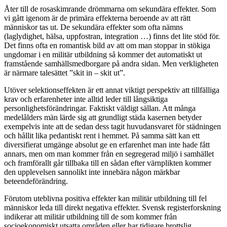
Åter till de rosaskimrande drömmarna om sekundära effekter. Som
vi gått igenom är de primära effekterna beroende av att rätt
människor tas ut. De sekundära effekter som ofta nämns
(laglydighet, hälsa, uppfostran, integration …) finns det lite stöd för.
Det finns ofta en romantisk bild av att om man stoppar in stökiga
ungdomar i en militär utbildning så kommer det automatiskt ut
framstående samhällsmedborgare på andra sidan. Men verkligheten
är närmare talesättet ”skit in – skit ut”.
Utöver selektionseffekten är ett annat viktigt perspektiv att tillfälliga
krav och erfarenheter inte alltid leder till långsiktiga
personlighetsförändringar. Faktiskt väldigt sällan. Att många
medelålders män lärde sig att grundligt städa kasernen betyder
exempelvis inte att de sedan dess tagit huvudansvaret för städningen
och hållit lika pedantiskt rent i hemmet. På samma sätt kan ett
diversifierat umgänge absolut ge en erfarenhet man inte hade fått
annars, men om man kommer från en segregerad miljö i samhället
och framförallt går tillbaka till en sådan efter värnplikten kommer
den upplevelsen sannolikt inte innebära någon märkbar
beteendeförändring.
Förutom uteblivna positiva effekter kan militär utbildning till fel
människor leda till direkt negativa effekter. Svensk registerforskning
indikerar att militär utbildning till de som kommer från
socioekonomiskt utsatta områden eller har tidigare brottslig