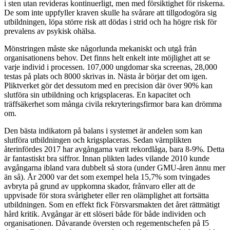
i sten utan revideras kontinuerligt, men med försiktighet för riskerna.
De som inte uppfyller kraven skulle ha svårare att tillgodogöra sig
utbildningen, löpa större risk att dödas i strid och ha högre risk för
prevalens av psykisk ohälsa.
Mönstringen måste ske någorlunda mekaniskt och utgå från
organisationens behov. Det finns helt enkelt inte möjlighet att se
varje individ i processen. 107,000 ungdomar ska screenas, 28,000
testas på plats och 8000 skrivas in. Nästa år börjar det om igen.
Pliktverket gör det dessutom med en precision där över 90% kan
slutföra sin utbildning och krigsplaceras. En kapacitet och
träffsäkerhet som många civila rekryteringsfirmor bara kan drömma
om.
Den bästa indikatorn på balans i systemet är andelen som kan
slutföra utbildningen och krigsplaceras. Sedan värnplikten
återinfördes 2017 har avgångarna varit rekordlåga, bara 8-9%. Detta
är fantastiskt bra siffror. Innan plikten lades vilande 2010 kunde
avgångarna ibland vara dubbelt så stora (under GMU-åren ännu mer
än så). År 2000 var det som exempel hela 15,7% som tvingades
avbryta på grund av uppkomna skador, frånvaro eller att de
uppvisade för stora svårigheter eller ren olämplighet att fortsätta
utbildningen. Som en effekt fick Försvarsmakten det året rättmätigt
hård kritik. Avgångar är ett slöseri både för både individen och
organisationen. Dåvarande översten och regementschefen på I5