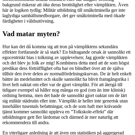
bakgrund riskerar att
öka
deras brottslighet efter värnplikten. Även
här är logiken tydlig: Militär utbildning till småkriminella ger inte
laglydiga samhällsmedborgare, det ger småkriminella med ökade
färdigheter i våldsutövning.
Vad matar myten?
Hur kan det då komma sig att tron på värnpliktens sekundära
effekter fortfarande är så stark? En bidragande orsak är sannolikt ett
egocentriskt bias i tolkning av upplevelsen; Jag gjorde värnplikten
och det blev ju folk av mig! Kombinera detta med att de som högst
predikar dess förträfflighet ofta har en blindhet över att de själva
tillhör den övre delen av normalfördelningskurvan. De är helt enkelt
bättre än medelsnittet och skulle sannolikt ha blivit framgångsrika i
livet helt oaktat om eller var de gjort värnplikt. För att återgå till
tidigare exempel så håller nog många en god (om än inte klinisk)
ordning hemma, men det hade de sannolikt gjort oaktat om de lärt
sig militär städrutin eller inte. Värnplikt är heller inte generisk utan
innehåller tusentals befattningar, och de som haft mer krävande
tjänst kommer sannolikt uppleva en ”Tolkskole-effekt” där
utbildningen gett fler lärdomar och därmed är mer naturlig att
rekommendera till andra.
En ytterligare anledning är att även om statistiken på aggregerad