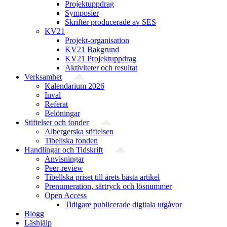
Projektuppdrag
Symposier
Skrifter producerade av SES
KV21
Projekt-organisation
KV21 Bakgrund
KV21 Projektuppdrag
Aktiviteter och resultat
Verksamhet
Kalendarium 2026
Inval
Referat
Belöningar
Stiftelser och fonder
Albergerska stiftelsen
Tibellska fonden
Handlingar och Tidskrift
Anvisningar
Peer-review
Tibellska priset till årets bästa artikel
Prenumeration, särtryck och lösnummer
Open Access
Tidigare publicerade digitala utgåvor
Blogg
Läshjälp