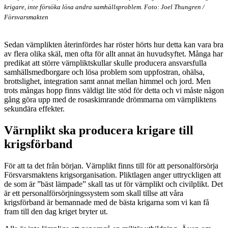
bild
krigare, inte försöka lösa andra samhällsproblem. Foto: Joel Thungren /
Försvarsmakten
Sedan värnplikten återinfördes har röster hörts hur detta kan vara bra
av flera olika skäl, men ofta för allt annat än huvudsyftet. Många har
predikat att större värnpliktskullar skulle producera ansvarsfulla
samhällsmedborgare och lösa problem som uppfostran, ohälsa,
brottslighet, integration samt annat mellan himmel och jord. Men
trots mångas hopp finns väldigt lite stöd för detta och vi måste någon
gång göra upp med de rosaskimrande drömmarna om värnpliktens
sekundära effekter.
Värnplikt ska producera krigare till
krigsförband
För att ta det från början. Värnplikt finns till för att personalförsörja
Försvarsmaktens krigsorganisation. Pliktlagen anger uttryckligen att
de som är ”bäst lämpade” skall tas ut för värnplikt och civilplikt. Det
är ett personalförsörjningssystem som skall tillse att våra
krigsförband är bemannade med de bästa krigarna som vi kan få
fram till den dag kriget bryter ut.