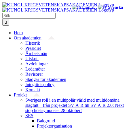
Fortsätt
English
Svenska
till
innehållet
Sök
efter:
Hem
Om akademien
Historik
Presidiet
Ämbetsmän
Utskott
Avdelningar
Ledamöter
Revisorer
Stadgar för akademien
Integritetspolicy
Kontakt
Projekt
Sveriges roll i en multipolär värld med multidomäna
slagfält – från projektet SV-A-R till SV-A-R 2.0: Next
stop höstsymposiet 28 oktober!
SES
Bakgrund
Projekt­organisation