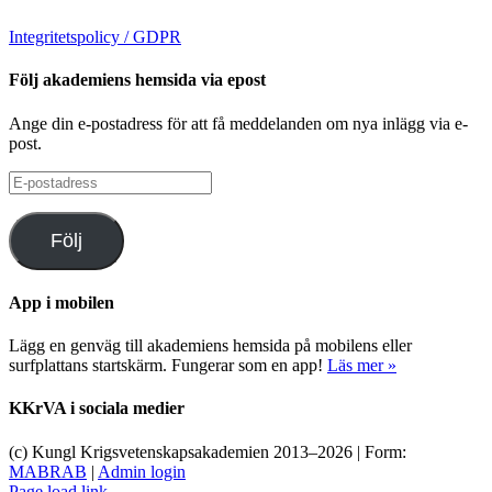
Integritetspolicy / GDPR
Följ akademiens hemsida via epost
Ange din e-postadress för att få meddelanden om nya inlägg via e-
post.
E-
postadress
Följ
App i mobilen
Lägg en genväg till akademiens hemsida på mobilens eller
surfplattans startskärm. Fungerar som en app!
Läs mer »
KKrVA i sociala medier
(c) Kungl Krigsvetenskapsakademien 2013–
2026 | Form:
MABRAB
|
Admin login
Page load link