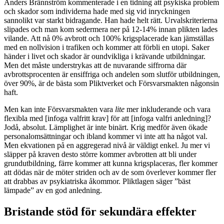
Anders Brännström kommenterade i en tidning att psykiska problem
och skador som individerna hade med sig vid inryckningen
sannolikt var starkt bidragande. Han hade helt rätt. Urvalskriterierna
slipades och man kom sedermera ner på 12-14% innan plikten lades
vilande. Att nå 0% avbrott och 100% krigsplacerade kan jämställas
med en nollvision i trafiken och kommer att förbli en utopi. Saker
händer i livet och skador är oundvikliga i krävande utbildningar.
Men det måste understrykas att de nuvarande siffrorna där
avbrottsprocenten är ensiffriga och andelen som slutför utbildningen,
över 90%, är de bästa som Pliktverket och Försvarsmakten någonsin
haft.
Men kan inte Försvarsmakten vara
lite
mer inkluderande och vara
flexibla med [infoga valfritt krav] för att [infoga valfri anledning]?
Jodå, absolut. Lämplighet är inte binärt. Krig medför även ökade
personalomsättningar och ibland kommer vi inte att ha något val.
Men ekvationen på en aggregerad nivå är väldigt enkel. Ju mer vi
släpper på kraven desto större kommer avbrotten att bli under
grundutbildning, färre kommer att kunna krigsplaceras, fler kommer
att dödas när de möter striden och av de som överlever kommer fler
att drabbas av psykiatriska åkommor. Pliktlagen säger ”bäst
lämpade” av en god anledning.
Bristande stöd för sekundära effekter