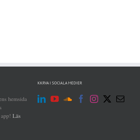
KKRVA I SOCIALA MEDIER
iens hemsida
s
n app!
Läs