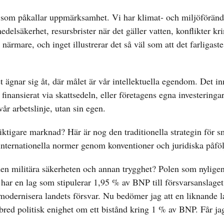
et som påkallar uppmärksamhet. Vi har klimat- och miljöföränd
delsäkerhet, resursbrister när det gäller vatten, konflikter kr
t närmare, och inget illustrerar det så väl som att det farligaste
 ägnar sig åt, där målet är vår intellektuella egendom. Det i
inansierat via skattsedeln, eller företagens egna investeringar
år arbetslinje, utan sin egen.
viktigare marknad? Här är nog den traditionella strategin för s
v internationella normer genom konventioner och juridiska påföl
 den militära säkerheten och annan trygghet? Polen som nylige
et har en lag som stipulerar 1,95 % av BNP till försvarsanslage
 modernisera landets försvar. Nu bedömer jag att en liknande l
i bred politisk enighet om ett bistånd kring 1 % av BNP. Får ja