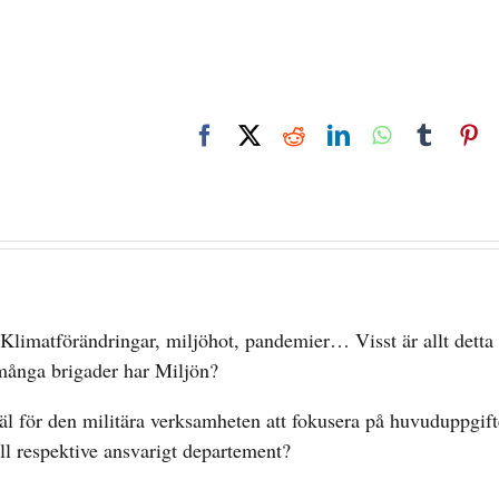
Facebook
X
Reddit
LinkedIn
WhatsApp
Tumbl
Pi
Klimatförändringar, miljöhot, pandemier… Visst är allt detta 
många brigader har Miljön?
l för den militära verksamheten att fokusera på huvuduppgif
ll respektive ansvarigt departement?