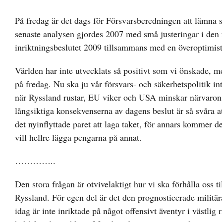
På fredag är det dags för Försvarsberedningen att lämna
senaste analysen gjordes 2007 med små justeringar i den f
inriktningsbeslutet 2009 tillsammans med en överoptimis
Världen har inte utvecklats så positivt som vi önskade, m
på fredag. Nu ska ju vår försvars- och säkerhetspolitik in
när Ryssland rustar, EU viker och USA minskar närvaron. 
långsiktiga konsekvenserna av dagens beslut är så svåra 
det nyinflyttade paret att laga taket, för annars kommer de
vill hellre lägga pengarna på annat.
…………..
Den stora frågan är otvivelaktigt hur vi ska förhålla oss t
Ryssland. För egen del är det den prognosticerade militä
idag är inte inriktade på något offensivt äventyr i västlig