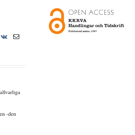
r
nterest
Vk
E-
post
allvarliga
ten -den