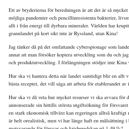
Ett av bryderierna för beredningen är att det är så myck
möjliga pandemier och pencillinresistenta bakterier, livsme
allt i från energi till dyrbara mineraler. Världen har krupi
grannlandet på kort sikt inte är Ryssland, utan Kina!
Jag tänker då på det omfattande cyberspionage som landet
annat att man försöker kopiera utveckling som du och jag f
och produktutveckling. I förlängningen stödjer inte Kina v
Hur ska vi hantera detta när landet samtidigt blir en allt 
bästa receptet, det vill säga att arbeta för etablerandet a
Hur ska vi då veta hur mycket resurser vi ska avvara för
annonserade sin hittills största utgiftsökning för försvar
en stark ekonomisk tillväxt kan regeringen alltså kraftigt
är helt orealistisk, men vi har länge haft en målsättning 
motsvarande för försvar och krisberedskap på 1,49 %?