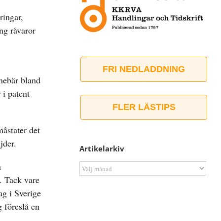
ringar,
ing råvaror
FRI NEDLADDNING
nnebär bland
 i patent
FLER LÄSTIPS
måstater det
jder.
Artikelarkiv
n
Artikelarkiv
t. Tack vare
ag i Sverige
g föreslå en