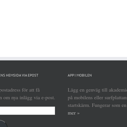
NS HEMSIDA VIA EPOST
APP I MOBILEN
ostadress för att få
Lägg en genväg till akadem
 om nya inlägg via e-post.
på mobilens eller surfplattan
startskärm. Fungerar som e
mer »