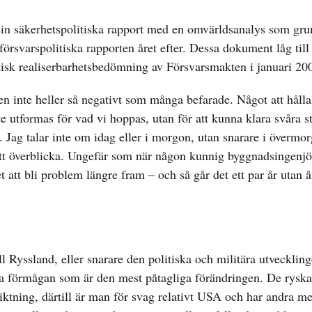
 sin säkerhetspolitiska rapport med en omvärldsanalys som gr
örsvarspolitiska rapporten året efter. Dessa dokument låg till
tisk realiserbarhetsbedömning av Försvarsmakten i januari 20
en inte heller så negativt som många befarade. Något att hålla
te utformas för vad vi hoppas, utan för att kunna klara svåra 
Jag talar inte om idag eller i morgon, utan snarare i övermo
att överblicka. Ungefär som när någon kunnig byggnadsingenjör
t att bli problem längre fram – och så går det ett par år utan å
ill Ryssland, eller snarare den politiska och militära utveckling
ra förmågan som är den mest påtagliga förändringen. De ryska
 riktning, därtill är man för svag relativt USA och har andra me