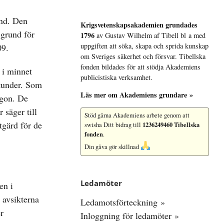
und. Den
Krigsvetenskap­sakademien grundades
 grund för
1796
av Gustav Wilhelm af Tibell bl a med
uppgiften att söka, skapa och sprida kunskap
09.
om Sveriges säkerhet och försvar. Tibellska
fonden bildades för att stödja Akademiens
 i minnet
publicistiska verksamhet.
stunder. Som
Läs mer om Akademiens grundare »
rgon. De
 säger till
Stöd gärna Akademiens arbete
genom att
tgärd för de
1236249460 Tibellska
swisha Ditt bidrag till
fonden
.
Din gåva gör skillnad
Ledamöter
en i
 avsikterna
Ledamotsförteckning »
r
Inloggning för ledamöter »