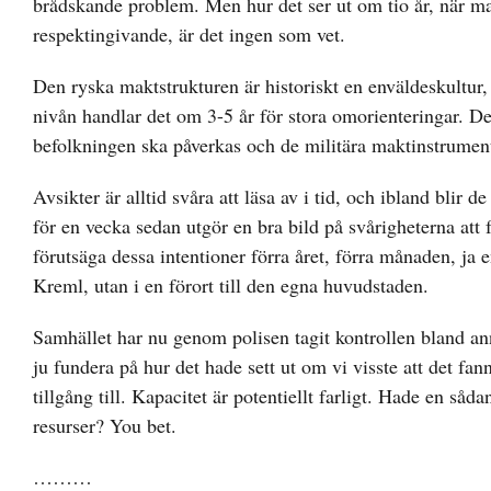
brådskande problem. Men hur det ser ut om tio år, när ma
respektingivande, är det ingen som vet.
Den ryska maktstrukturen är historiskt en enväldeskultur, 
nivån handlar det om 3-5 år för stora omorienteringar. Det
befolkningen ska påverkas och de militära maktinstrumente
Avsikter är alltid svåra att läsa av i tid, och ibland blir 
för en vecka sedan utgör en bra bild på svårigheterna at
förutsäga dessa intentioner förra året, förra månaden, ja
Kreml, utan i en förort till den egna huvudstaden.
Samhället har nu genom polisen tagit kontrollen bland anna
ju fundera på hur det hade sett ut om vi visste att det f
tillgång till. Kapacitet är potentiellt farligt. Hade en såd
resurser? You bet.
………