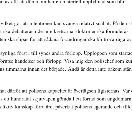
n av allt att döma om har en materiell uppfyllnad som blir
vilket gör att intentioner kan svänga relativt snabbt. På den s
 ska debatteras i de inre kretsarna, doktriner ska formuleras,
n ska slipas för att sådana förändringar ska bli trovärdiga oc
de synliga först i till synes andra förlopp. Upploppen som start
t förutse händelser och förlopp. Visa mig den polischef som ku
 ens timmarna innan det började. Ändå är detta inte bakom stä
t därför att polisens kapacitet är överlägsen ligisternas. Var
anns ett hundratal skjutvapen gömda i ett förråd som ungdomarn
an fiktiv kunskap förra året påverkat polisens agerande och till