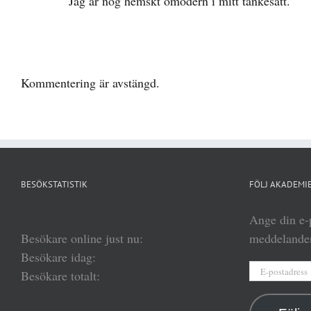
Jag är nog hemskt omodern i mitt tankesätt.
Kommentering är avstängd.
BESÖKSTATISTIK
FÖLJ AKADEMIE
Ange din e-p
Besökare online just nu:
meddelanden
Besökare idag:
E-
Besökare totalt:
postadress