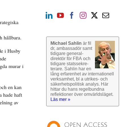
trategiska
h hållbara.
Michael Sahlin
är fil
dr, ambassadör samt
ade i Husby
tidigare general­
nde
direktör för FBA och
tidigare stats­sekre­
ngda murar i
terare. Sahlin har en
lång erfarenhet av inter­nationell
verk­samhet, bl a utrikes- och
säkerhets­politisk analys. Här
 och en kan
hittar du hans regel­bundna
a hade haft
reflek­tioner över omvärlds­läget.
Läs mer »
delning av