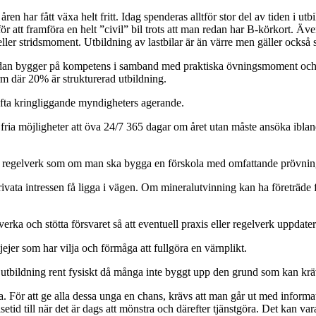
en har fått växa helt fritt. Idag spenderas alltför stor del av tiden i ut
 att framföra en helt ”civil” bil trots att man redan har B-körkort. Även
- eller stridsmoment. Utbildning av lastbilar är än värre men gäller ock
dan bygger på kompetens i samband med praktiska övningsmoment och med
rm där 20% är strukturerad utbildning.
fta kringliggande myndigheters agerande.
r fria möjligheter att öva 24/7 365 dagar om året utan måste ansöka iblan
 regelverk som om man ska bygga en förskola med omfattande prövninga
rivata intressen få ligga i vägen. Om mineralutvinning kan ha företräde f
 och stötta försvaret så att eventuell praxis eller regelverk uppdatera
tjejer som har vilja och förmåga att fullgöra en värnplikt.
är utbildning rent fysiskt då många inte byggt upp den grund som kan krä
. För att ge alla dessa unga en chans, krävs att man går ut med informat
etid till när det är dags att mönstra och därefter tjänstgöra. Det kan