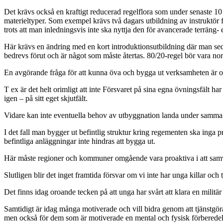
Det krävs också en kraftigt reducerad regelflora som under senaste 10 år
materieltyper. Som exempel krävs två dagars utbildning av instruktör för
trots att man inledningsvis inte ska nyttja den för avancerade terräng
Här krävs en ändring med en kort introduktionsutbildning där man se
bedrevs förut och är något som måste återtas. 80/20-regel bör vara no
En avgörande fråga för att kunna öva och bygga ut verksamheten är o
T ex är det helt orimligt att inte Försvaret på sina egna övningsfält ha
igen – på sitt eget skjutfält.
Vidare kan inte eventuella behov av utbyggnation landa under samma
I det fall man bygger ut befintlig struktur kring regementen ska inga p
befintliga anläggningar inte hindras att bygga ut.
Här måste regioner och kommuner omgående vara proaktiva i att samverka
Slutligen blir det inget framtida försvar om vi inte har unga killar och 
Det finns idag oroande tecken på att unga har svårt att klara en milit
Samtidigt är idag många motiverade och vill bidra genom att tjänstgöra
men också för dem som är motiverade en mental och fysisk förberedels