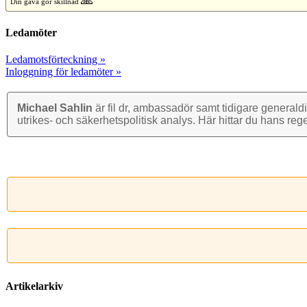
Din gåva gör skillnad
Ledamöter
Ledamotsförteckning »
Inloggning för ledamöter »
Michael Sahlin
är fil dr, ambassadör samt tidigare general­di
utrikes- och säkerhets­politisk analys. Här hittar du hans reg
Artikelarkiv