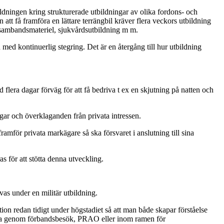
bildningen kring strukturerade utbildningar av olika fordons- och
 att få framföra en lättare terrängbil kräver flera veckors utbildning
så sambandsmateriel, sjukvårdsutbildning m m.
 kontinuerlig stegring. Det är en återgång till hur utbildning
d flera dagar förväg för att få bedriva t ex en skjutning på natten och
r och överklaganden från privata intressen.
ramför privata markägare så ska försvaret i anslutning till sina
s för att stötta denna utveckling.
vas under en militär utbildning.
ion redan tidigt under högstadiet så att man både skapar förståelse
 vara genom förbandsbesök, PRAO eller inom ramen för