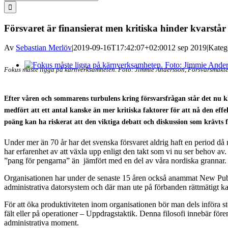
efter:
Försvaret är finansierat men kritiska hinder kvarstår
Av
Sebastian Merlöv
|
2019-09-16T17:42:07+02:00
12 sep 2019
|
Kateg
Visa
Fokus måste ligga på kärnverksamheten. Foto: Jimmie Andersson, Försvarsmakte
större
bild
Efter våren och sommarens turbulens kring försvarsfrågan står det nu kla
medfört att ett antal kanske än mer kritiska faktorer för att nå den effe
poäng kan ha riskerat att den viktiga debatt och diskussion som krävts f
Under mer än 70 år har det svenska försvaret aldrig haft en period 
har erfarenhet av att växla upp enligt den takt som vi nu ser behov av.
”pang för pengarna” än jämfört med en del av våra nordiska grannar.
Organisationen har under de senaste 15 åren också anammat New Publi
administrativa datorsystem och där man ute på förbanden rättmätigt kan 
För att öka produktiviteten inom organisationen bör man dels införa st
fält eller på operationer – Uppdragstaktik. Denna filosofi innebär fören
administrativa moment.