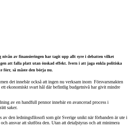
nivån av finansieringen har tagit upp allt syre i debatten vilket
n att falla platt utan önskad effekt. Ivern i att jaga enkla politiska
e förr, så måste den börja nu.
de men det innebär också att ingen nu verksam inom Försvarsmakten
m ett ekonomiskt svart hål där befintlig budgetnivå har givit mindre
ning av en handfull pennor innebär en avancerad process i
ätt saker.
as av den ledningsfilosofi som gör Sverige unikt när förbanden är ute i
 och ansvar att slutföra den. Utan att detaljstyras och att minimera