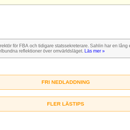
rektör för FBA och tidigare stats­sekre­terare. Sahlin har en lång e
el­bundna reflek­tioner över omvärlds­läget.
Läs mer »
FRI NEDLADDNING
FLER LÄSTIPS