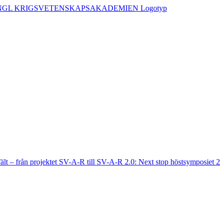
fält – från projektet SV-A-R till SV-A-R 2.0: Next stop höstsymposiet 