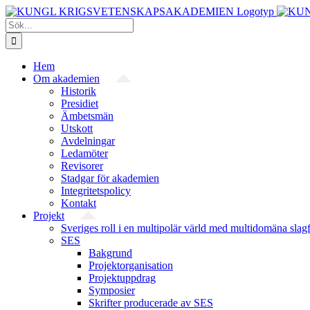
Fortsätt
till
Sök
innehållet
efter:
Hem
Om akademien
Historik
Presidiet
Ämbetsmän
Utskott
Avdelningar
Ledamöter
Revisorer
Stadgar för akademien
Integritetspolicy
Kontakt
Projekt
Sveriges roll i en multipolär värld med multidomäna slag
SES
Bakgrund
Projekt­organisation
Projektuppdrag
Symposier
Skrifter producerade av SES