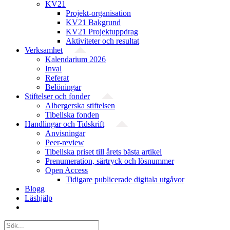
KV21
Projekt-organisation
KV21 Bakgrund
KV21 Projektuppdrag
Aktiviteter och resultat
Verksamhet
Kalendarium 2026
Inval
Referat
Belöningar
Stiftelser och fonder
Albergerska stiftelsen
Tibellska fonden
Handlingar och Tidskrift
Anvisningar
Peer-review
Tibellska priset till årets bästa artikel
Prenumeration, särtryck och lösnummer
Open Access
Tidigare publicerade digitala utgåvor
Blogg
Läshjälp
Sök