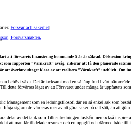
orier:
Försvar och säkerhet
|
n.
rt att försvarets finansiering kommande 5 år är säkrad. Diskussion kring 
kt som rapporten ”Värnkraft” avsåg, riskerar att få den planerade satsninge
ör att överhuvudtaget klara av att realisera ”Värnkraft” uteblivit. Om int
då man behövt växa. Det är tacksamt med en så lång fred i vårt närområ
 Till detta förvärras läget av att Försvaret under många år uppfattats so
c Management som en ledningsfilosofi där en så enkel sak som beställ
fråga sig om de värderas mer av att göra saker på rätt sätt, än att göra r
ora delar av det tänk som Tillitsutredningen fastslår men också inspirer
klat att man får tilldelade resurser och en uppgift och därmed både tillit