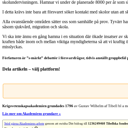
skolundervisningen. Hamnar vi under de planerade 8000 per år som ska
I detta krävs inte bara att försvaret söker kontakt med skolor utan att s
Alla ovanstående områden sätter oss som samhälle på prov. Tyvärr har 
såsom sjukvård, migration och skola.
Vi ska inte ännu en gång hamna i en situation där ökade insatser av ska
kraften både inom och mellan viktiga myndigheterna så att vi kraftig ökar 
misslyckas.
Författaren är ”s-märkt” debattör i försvarsfrågor, tidvis anställt gruppbefäl
Dela artikeln – välj plattform!
Facebook
X
Reddit
LinkedIn
WhatsApp
Tumblr
Pinterest
Vk
E-
post
Krigsvetenskap­sakademien grundades 1796
av Gustav Wilhelm af Tibell bl a me
Läs mer om Akademiens grundare »
Stöd gärna Akademiens arbete
genom att swisha Ditt bidrag till
1236249460 Tibellska fonde
🙏