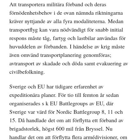
Att transportera militära förband och deras
förnödenhetsbehov i de ovan nämnda riktningarna
kräver nyttjande av alla fyra modaliteterna. Medan
transportflyg kan vara nödvändigt för snabb initial
respons måste tåg, fartyg och lastbilar användas för
huvuddelen av förbanden. I händelse av krig måste
även omvänd transportplanering genomföras;
avtransport av skadade och döda samt evakuering av
civilbefolkning.
Sverige och EU har tidigare erfarenhet av
expeditionära planer. För tio till femton år sedan
organiserades s k EU Battlegroups av EU, där
Sverige var värd för Nordic Battlegroup 8, 11 och
15. Då handlade det om att förflytta ett förband av
brigadstorlek, högst 600 mil från Bryssel. Nu
handlar det om att förflytta flera armédivisioner, om