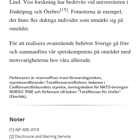
Lind. Viss forskning har bedrivits vid universiteten i
[15]
Jönköping och Örebro
. Fotnoterna är exempel,
det finns fler duktiga individer som utmärkt sig på
området.
För att realisera ovanstående behöver Sverige gå före
och sammanföra vår spetskompetens på området med
motsvarigheterna hos våra allierade.
Författaren är reservofficer inom försvarslogistiken,
styrelseordförande i Totalförsvarsstiftelsen, ledamot i
Civilförsvarsförbundets styrelse, övningsledare för NATO-övningen
NORDIC PINE och författare till boken ”Totalförsvar för chefer”
(Ekerlids).
Noter
[1]
AJP-4(B) 2018
[2]
Disclosure and Barring Service