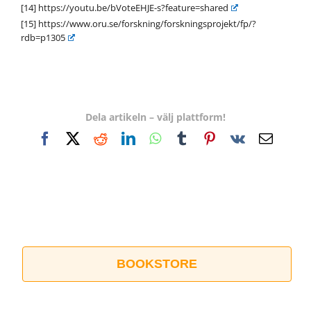
[14]
https://youtu.be/bVoteEHJE-s?feature=shared
[15]
https://www.oru.se/forskning/forskningsprojekt/fp/?
rdb=p1305
Dela artikeln – välj plattform!
Facebook
X
Reddit
LinkedIn
WhatsApp
Tumblr
Pinterest
Vk
E-
post
BOOKSTORE