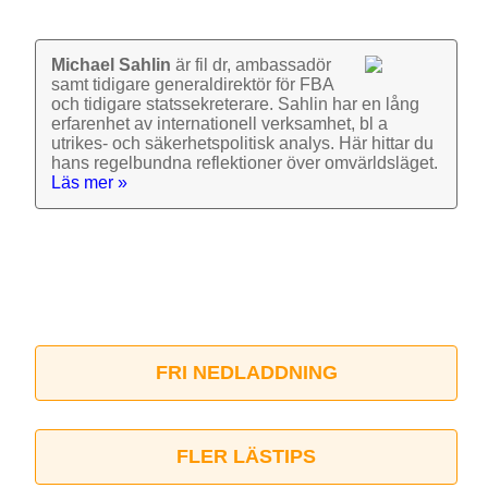
Michael Sahlin
är fil dr, ambassadör
samt tidigare general­direktör för FBA
och tidigare stats­sekre­terare. Sahlin har en lång
erfarenhet av inter­nationell verk­samhet, bl a
utrikes- och säkerhets­politisk analys. Här hittar du
hans regel­bundna reflek­tioner över omvärlds­läget.
Läs mer »
FRI NEDLADDNING
FLER LÄSTIPS