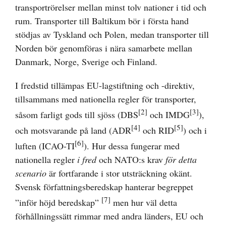
transportrörelser mellan minst tolv nationer i tid och
rum. Transporter till Baltikum bör i första hand
stödjas av Tyskland och Polen, medan transporter till
Norden bör genomföras i nära samarbete mellan
Danmark, Norge, Sverige och Finland.
I fredstid tillämpas EU-lagstiftning och -direktiv,
tillsammans med nationella regler för transporter,
[2]
[3]
såsom farligt gods till sjöss (DBS
och IMDG
),
[4]
[5]
och motsvarande på land (ADR
och RID
) och i
[6]
luften (ICAO-TI
). Hur dessa fungerar med
nationella regler
i fred
och NATO:s krav
för detta
scenario
är fortfarande i stor utsträckning okänt.
Svensk författningsberedskap hanterar begreppet
[7]
”inför höjd beredskap”
men hur väl detta
förhållningssätt rimmar med andra länders, EU och