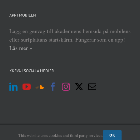
APP I MOBILEN
Lägg en genväg till akademiens hemsida på mobilens
eller surfplattans startskärm. Fungerar som en app!
Läs mer »
KKRVA I SOCIALA MEDIER
(c) Kungl Krigsvetenskapsakademien 2013–
2026 | Form:
MABRAB
|
Admin
This website uses cookies and third party services.
OK
login