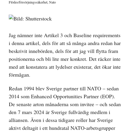
Flödes/försörjningssäkerhet
,
Nato
Visa
större
bild
Jag nämner inte Artikel 3 och Baseline requirements
i denna artikel, dels för att så många andra redan har
beskrivit innebörden, dels för att jag vill flytta fram
positionerna och bli lite mer konkret. Det räcker inte
med att konstatera att lydelser existerar, det ökar inte
förmågan.
Redan 1994 blev Sverige partner till NATO – sedan
2014 som Enhanced Opportunities Partner (EOP).
De senaste arton månaderna som invitee – och sedan
den 7 mars 2024 är Sverige fullvärdig medlem i
alliansen. Även i dessa tidigare roller har Sverige
aktivt deltagit i ett hundratal NATO-arbetsgrupper