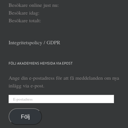
Besökare online just nu:
Besökare idag:
Besökare totalt:
Integritetspolicy / GDPR
FÖLJ AKADEMIENS HEMSIDA VIA EPOST
Ange din e-postadress för att få meddelanden om nya
inlägg via e-post.
E-
postadress
Följ