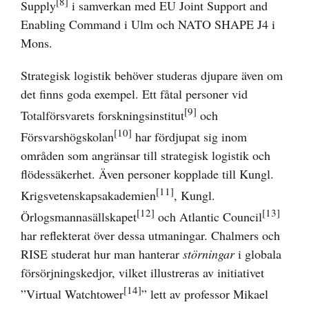
[8]
Supply
i samverkan med EU Joint Support and
Enabling Command i Ulm och NATO SHAPE J4 i
Mons.
Strategisk logistik behöver studeras djupare även om
det finns goda exempel. Ett fåtal personer vid
[9]
Totalförsvarets forskningsinstitut
och
[10]
Försvarshögskolan
har fördjupat sig inom
områden som angränsar till strategisk logistik och
flödessäkerhet. Även personer kopplade till Kungl.
[11]
Krigsvetenskapsakademien
, Kungl.
[12]
[13]
Örlogsmannasällskapet
och Atlantic Council
har reflekterat över dessa utmaningar. Chalmers och
RISE studerat hur man hanterar
störningar
i globala
försörjningskedjor, vilket illustreras av initiativet
[14]
”Virtual Watchtower
” lett av professor Mikael