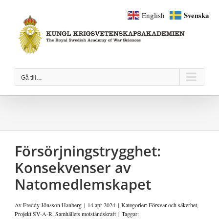
Fortsätt
Svenska
English
till
innehållet
Gå till…
Försörjningstrygghet:
Konsekvenser av
Natomedlemskapet
Av
Freddy Jönsson Hanberg
|
14 apr 2024
|
Kategorier:
Försvar och säkerhet
,
Projekt SV-A-R
,
Samhällets motståndskraft
|
Taggar: