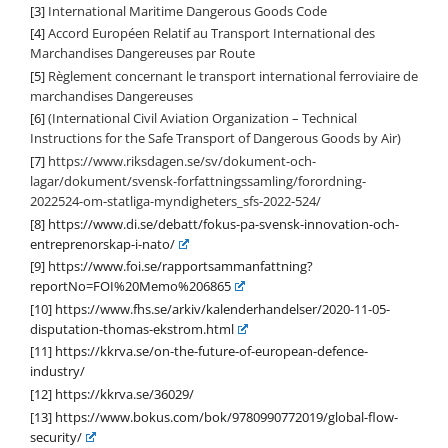
[3]
International Maritime Dangerous Goods Code
[4]
Accord Européen Relatif au Transport International des
Marchandises Dangereuses par Route
[5]
Règlement concernant le transport international ferroviaire de
marchandises Dangereuses
[6]
(International Civil Aviation Organization – Technical
Instructions for the Safe Transport of Dangerous Goods by Air)
[7]
https://www.riksdagen.se/sv/dokument-och-
lagar/dokument/svensk-forfattningssamling/forordning-
2022524-om-statliga-myndigheters_sfs-2022-524/
[8]
https://www.di.se/debatt/fokus-pa-svensk-innovation-och-
entreprenorskap-i-nato/
[9]
https://www.foi.se/rapportsammanfattning?
reportNo=FOI%20Memo%206865
[10]
https://www.fhs.se/arkiv/kalenderhandelser/2020-11-05-
disputation-thomas-ekstrom.html
[11]
https://kkrva.se/on-the-future-of-european-defence-
industry/
[12]
https://kkrva.se/36029/
[13]
https://www.bokus.com/bok/9780990772019/global-flow-
security/