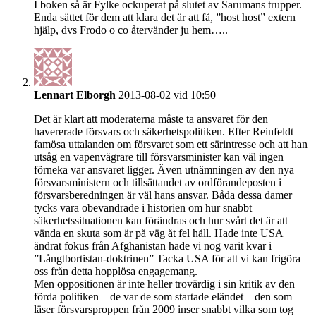
I boken så är Fylke ockuperat på slutet av Sarumans trupper.
Enda sättet för dem att klara det är att få, ”host host” extern
hjälp, dvs Frodo o co återvänder ju hem…..
Lennart Elborgh
2013-08-02 vid 10:50
Det är klart att moderaterna måste ta ansvaret för den
havererade försvars och säkerhetspolitiken. Efter Reinfeldt
famösa uttalanden om försvaret som ett särintresse och att han
utsåg en vapenvägrare till försvarsminister kan väl ingen
förneka var ansvaret ligger. Även utnämningen av den nya
försvarsministern och tillsättandet av ordförandeposten i
försvarsberedningen är väl hans ansvar. Båda dessa damer
tycks vara obevandrade i historien om hur snabbt
säkerhetssituationen kan förändras och hur svårt det är att
vända en skuta som är på väg åt fel håll. Hade inte USA
ändrat fokus från Afghanistan hade vi nog varit kvar i
”Långtbortistan-doktrinen” Tacka USA för att vi kan frigöra
oss från detta hopplösa engagemang.
Men oppositionen är inte heller trovärdig i sin kritik av den
förda politiken – de var de som startade eländet – den som
läser försvarsproppen från 2009 inser snabbt vilka som tog