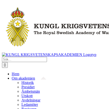
Fortsätt
till
innehållet
Sök
efter:
Hem
Om akademien
Historik
Presidiet
Ämbetsmän
Utskott
Avdelningar
Ledamöter
Revisorer