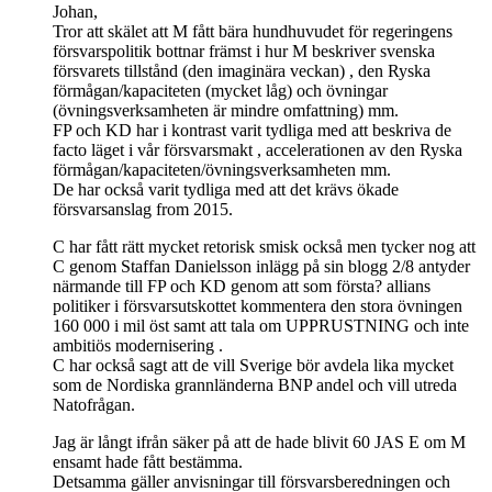
Johan,
Tror att skälet att M fått bära hundhuvudet för regeringens
försvarspolitik bottnar främst i hur M beskriver svenska
försvarets tillstånd (den imaginära veckan) , den Ryska
förmågan/kapaciteten (mycket låg) och övningar
(övningsverksamheten är mindre omfattning) mm.
FP och KD har i kontrast varit tydliga med att beskriva de
facto läget i vår försvarsmakt , accelerationen av den Ryska
förmågan/kapaciteten/övningsverksamheten mm.
De har också varit tydliga med att det krävs ökade
försvarsanslag from 2015.
C har fått rätt mycket retorisk smisk också men tycker nog att
C genom Staffan Danielsson inlägg på sin blogg 2/8 antyder
närmande till FP och KD genom att som första? allians
politiker i försvarsutskottet kommentera den stora övningen
160 000 i mil öst samt att tala om UPPRUSTNING och inte
ambitiös modernisering .
C har också sagt att de vill Sverige bör avdela lika mycket
som de Nordiska grannländerna BNP andel och vill utreda
Natofrågan.
Jag är långt ifrån säker på att de hade blivit 60 JAS E om M
ensamt hade fått bestämma.
Detsamma gäller anvisningar till försvarsberedningen och