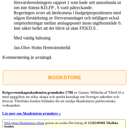
försvarsberedningens rapport 1 som hade sett annorlunda ut
om inte främst KD,FP , S varit påtryckande.
Regeringen avser att återkomma i budgetpropositionen med
någon förstärkning av försvarsanslaget och möjligen också
omprioriteringar mellan anslagsposter inom utgiftsområde 6.
Inte säker heller att det blivit så utan FP,KD,S .
Med vänlig hälsning
Jan-Olov Holm Hemvärnsbefäl
Kommentering är avstängd.
BOOKSTORE
Krigsvetenskap­sakademien grundades 1796
av Gustav Wilhelm af Tibell bl a
med uppgiften att söka, skapa och sprida kunskap om Sveriges säkerhet och
försvar. Tibellska fonden bildades för att stödja Akademiens publicistiska
verksamhet.
Läs mer om Akademiens grundare »
Stöd gärna Akademiens arbete
genom att swisha Ditt bidrag till
1236249460 Tibellska
fonden
.