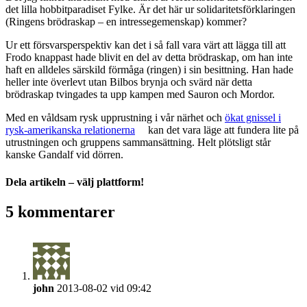
det lilla hobbitparadiset Fylke. Är det här ur solidaritetsförklaringen
(Ringens brödraskap – en intressegemenskap) kommer?
Ur ett försvarsperspektiv kan det i så fall vara värt att lägga till att
Frodo knappast hade blivit en del av detta brödraskap, om han inte
haft en alldeles särskild förmåga (ringen) i sin besittning. Han hade
heller inte överlevt utan Bilbos brynja och svärd när detta
brödraskap tvingades ta upp kampen med Sauron och Mordor.
Med en våldsam rysk upprustning i vår närhet och
ökat gnissel i
rysk-amerikanska relationerna
kan det vara läge att fundera lite på
utrustningen och gruppens sammansättning. Helt plötsligt står
kanske Gandalf vid dörren.
Dela artikeln – välj plattform!
Facebook
X
Reddit
LinkedIn
WhatsApp
Tumblr
Pinterest
Vk
E-
5 kommentarer
post
john
2013-08-02 vid 09:42