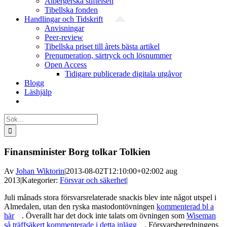
Albergerska stiftelsen
Tibellska fonden
Handlingar och Tidskrift
Anvisningar
Peer-review
Tibellska priset till årets bästa artikel
Prenumeration, särtryck och lösnummer
Open Access
Tidigare publicerade digitala utgåvor
Blogg
Läshjälp
Sök
efter:
Finansminister Borg tolkar Tolkien
Av
Johan Wiktorin
|
2013-08-02T12:10:00+02:00
2 aug
2013
|
Kategorier:
Försvar och säkerhet
|
Juli månads stora försvarsrelaterade snackis blev inte något utspel i
Almedalen, utan den ryska mastodontövningen
kommenterad bl a
här
. Överallt har det dock inte talats om övningen som
Wiseman
så träffsäkert kommenterade i detta inlägg
. Försvarsberedningens