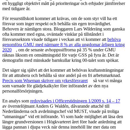
ett hyggligt objektivt mått på prioriteringar och erbjuder jämförelser
med tidigare år.
För resurstillskott kommer att krävas, om de som styr vill ha ett
försvar som inger respekt och behålla sin egen trovärdighet.
Behoven är nämligen stora. Bloggaren Lars Wilderäng som ganska
ofta kommer med egna, oväntade vinklar på tillståndet i
försvarssektorn visade tidigare i veckan att vi kommer att
behöva
genomföra GMU med närmare 8 % av alla ungdomar årligen kring
2020
, om de senaste avhoppssiffrorna på 35 % under GMU
räknas liksom en omsättningstid för varje GSS på fyra år. Det är
demografin med minskade barnkullar kring 00-talet som spökar.
Det säger sig självt att det kommer att behövas kraftansträngningar
för att attrahera och behålla så stor andel på en fri arbetsmarknad.
Precis som Wiseman skriver om yrkesförsvaret
så var vi många
som varnade för glädjekalkyler före införandet av den nya
personalförsörjningen.
En analys som
redovisades i Officerstidningen 1/2009 s. 14 – 17
av överstelöjtnant Anders G Waldén, dåvarande attaché till
Nederländerna och avdelningschef vid MUST, visade på troliga
”utmaningar” vid ett införande. Vi som hade möjlighet att läsa den
längre grundversionen i Högkvarteret året före hade anledning att
lägga pannan i djupa veck när denna innehöll lite mer data om