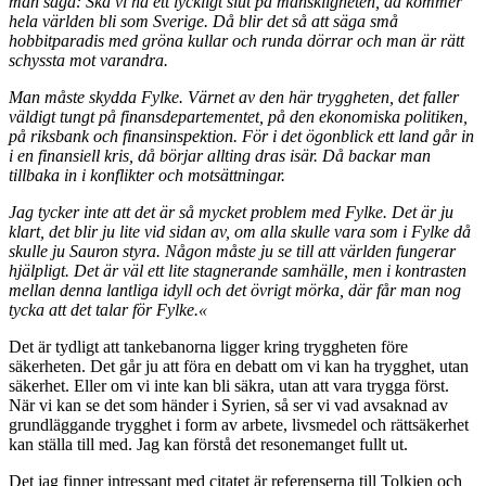
man säga: Ska vi ha ett lyckligt slut på mänskligheten, då kommer
hela världen bli som Sverige. Då blir det så att säga små
hobbitparadis med gröna kullar och runda dörrar och man är rätt
schyssta mot varandra.
Man måste skydda Fylke. Värnet av den här tryggheten, det faller
väldigt tungt på finansdepartementet, på den ekonomiska politiken,
på riksbank och finansinspektion. För i det ögonblick ett land går in
i en finansiell kris, då börjar allting dras isär. Då backar man
tillbaka in i konflikter och motsättningar.
Jag tycker inte att det är så mycket problem med Fylke. Det är ju
klart, det blir ju lite vid sidan av, om alla skulle vara som i Fylke då
skulle ju Sauron styra. Någon måste ju se till att världen fungerar
hjälpligt. Det är väl ett lite stagnerande samhälle, men i kontrasten
mellan denna lantliga idyll och det övrigt mörka, där får man nog
tycka att det talar för Fylke.«
Det är tydligt att tankebanorna ligger kring tryggheten före
säkerheten. Det går ju att föra en debatt om vi kan ha trygghet, utan
säkerhet. Eller om vi inte kan bli säkra, utan att vara trygga först.
När vi kan se det som händer i Syrien, så ser vi vad avsaknad av
grundläggande trygghet i form av arbete, livsmedel och rättsäkerhet
kan ställa till med. Jag kan förstå det resonemanget fullt ut.
Det jag finner intressant med citatet är referenserna till Tolkien och