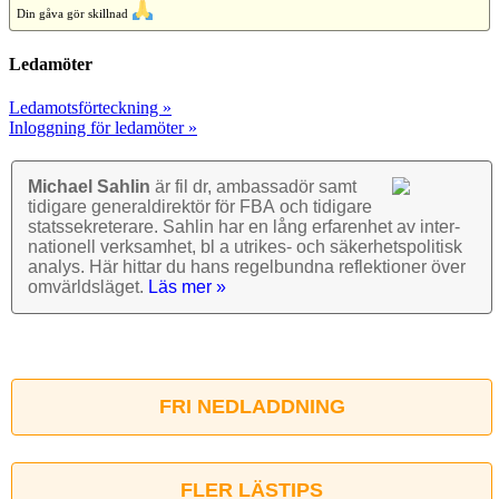
Din gåva gör skillnad
Ledamöter
Ledamotsförteckning »
Inloggning för ledamöter »
Michael Sahlin
är fil dr, ambassadör samt
tidigare general­direktör för FBA och tidigare
stats­sekre­terare. Sahlin har en lång erfarenhet av inter­
nationell verk­samhet, bl a utrikes- och säkerhets­politisk
analys. Här hittar du hans regel­bundna reflek­tioner över
omvärlds­läget.
Läs mer »
FRI NEDLADDNING
FLER LÄSTIPS