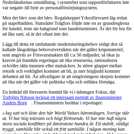
Nederländernas omställning, i synnerhet som rapportförfattaren inte
var negativ till byte av personalförsörjningssystem.
Men det blev som det blev. Regalskeppet Yrkesförsvaret låg redan
på stapelbädden. Statsrådet Tolgfors följde inte en av grundreglerna
för handel, trots sin bakgrund som handelsminister. Är det för bra för
att låta sant, så är det oftast inte det.
Lägg till detta ett omfattande moderniseringsbehov enligt den så
kallade långsiktiga behovsöversikten när det gäller krigsmateriel,
som angivits av Försvarsmakten till c:a 50 miljarder, så ökar ju
kraven på framtida regeringar att öka resurserna, rationalisera
och/eller rätta munnen efter matsäcken. Ju större glappet mellan
retorik och verklighet kommer att bli, ju mer högljudd kommer
debatten att bli. Än allvarligare är att omgivningens skepsis kommer
att öka när det gäller vår politiska vilja och militära förmåga.
En ledtråd till försvarets framtid får vi i tidningen Fokus, där
Torbjörn Nilsson tecknar ett intressant porträtt av finansminister
Anders Borg
. Finansministern berättar i reportaget:
»Jag satt och läste den här World Values häromdagen. Sverige står
ut. Vi har hög tolerans och högt förtroende. Vi har inte haft några
stora sociala konflikter på åtminstone hundra år. Ett stabilt, väldigt
tryggt, samhälle blir också ett fritt samhälle. I någon mening kan