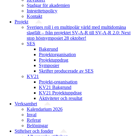
Stadgar för akademien
Integritetspolicy
Kontakt
Projekt
Sveriges roll i en multipolär värld med multidomäna
slagfält – från projektet SV-A-R till SV-A-R 2.0: Next
stop höstsymposiet 28 oktober!
SES
Bakgrund
Projekt­organisation
Projektuppdrag
Symposier
Skrifter producerade av SES
KV21
Projekt-organisation
KV21 Bakgrund
KV21 Projektuppdrag
Aktiviteter och resultat
Verksamhet
Kalendarium 2026
Inval
Referat
Belöningar
Stiftelser och fonder