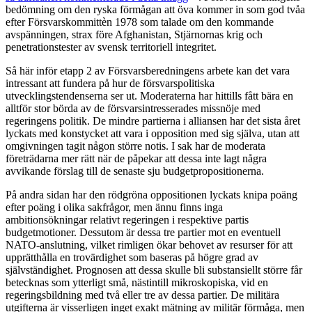
bedömning om den ryska förmågan att öva kommer in som god tvåa
efter Försvarskommittèn 1978 som talade om den kommande
avspänningen, strax före Afghanistan, Stjärnornas krig och
penetrationstester av svensk territoriell integritet.
Så här inför etapp 2 av Försvarsberedningens arbete kan det vara
intressant att fundera på hur de försvarspolitiska
utvecklingstendenserna ser ut. Moderaterna har hittills fått bära en
alltför stor börda av de försvarsintresserades missnöje med
regeringens politik. De mindre partierna i alliansen har det sista året
lyckats med konstycket att vara i opposition med sig själva, utan att
omgivningen tagit någon större notis. I sak har de moderata
företrädarna mer rätt när de påpekar att dessa inte lagt några
avvikande förslag till de senaste sju budgetpropositionerna.
På andra sidan har den rödgröna oppositionen lyckats knipa poäng
efter poäng i olika sakfrågor, men ännu finns inga
ambitionsökningar relativt regeringen i respektive partis
budgetmotioner. Dessutom är dessa tre partier mot en eventuell
NATO-anslutning, vilket rimligen ökar behovet av resurser för att
upprätthålla en trovärdighet som baseras på högre grad av
självständighet. Prognosen att dessa skulle bli substansiellt större får
betecknas som ytterligt små, nästintill mikroskopiska, vid en
regeringsbildning med två eller tre av dessa partier. De militära
utgifterna är visserligen inget exakt mätning av militär förmåga, men