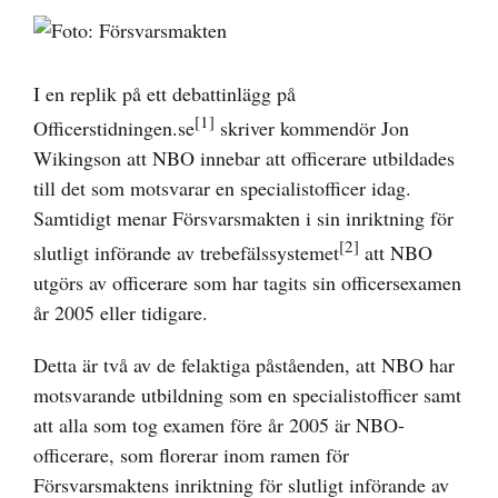
Visa
större
bild
I en replik på ett debattinlägg på
[1]
Officerstidningen.se
skriver kommendör Jon
Wikingson att NBO innebar att officerare utbildades
till det som motsvarar en specialistofficer idag.
Samtidigt menar Försvarsmakten i sin inriktning för
[2]
slutligt införande av trebefälssystemet
att NBO
utgörs av officerare som har tagits sin officersexamen
år 2005 eller tidigare.
Detta är två av de felaktiga påståenden, att NBO har
motsvarande utbildning som en specialistofficer samt
att alla som tog examen före år 2005 är NBO-
officerare, som florerar inom ramen för
Försvarsmaktens inriktning för slutligt införande av