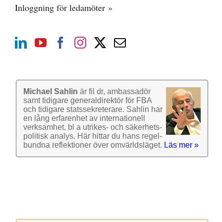
Inloggning för ledamöter »
Michael Sahlin
är fil dr, ambassadör
samt tidigare general­direktör för FBA
och tidigare stats­sekre­terare. Sahlin har
en lång erfarenhet av inter­nationell
verk­samhet, bl a utrikes- och säkerhets­
politisk analys. Här hittar du hans regel­
bundna reflek­tioner över omvärlds­läget.
Läs mer »