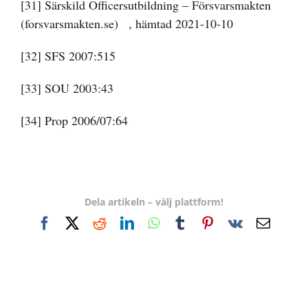
[31]
Särskild Officersutbildning – Försvarsmakten
(forsvarsmakten.se)
, hämtad 2021-10-10
[32]
SFS 2007:515
[33]
SOU 2003:43
[34]
Prop 2006/07:64
Dela artikeln – välj plattform!
Facebook
X
Reddit
LinkedIn
WhatsApp
Tumblr
Pinterest
Vk
E-
post