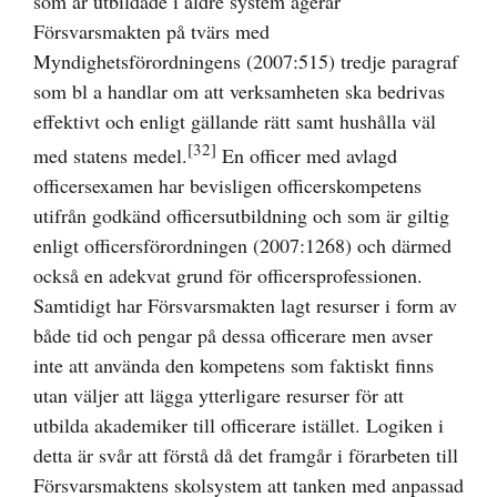
som är utbildade i äldre system agerar
Försvarsmakten på tvärs med
Myndighetsförordningens (2007:515) tredje paragraf
som bl a handlar om att verksamheten ska bedrivas
effektivt och enligt gällande rätt samt hushålla väl
[32]
med statens medel.
En officer med avlagd
officersexamen har bevisligen officerskompetens
utifrån godkänd officersutbildning och som är giltig
enligt officersförordningen (2007:1268) och därmed
också en adekvat grund för officersprofessionen.
Samtidigt har Försvarsmakten lagt resurser i form av
både tid och pengar på dessa officerare men avser
inte att använda den kompetens som faktiskt finns
utan väljer att lägga ytterligare resurser för att
utbilda akademiker till officerare istället. Logiken i
detta är svår att förstå då det framgår i förarbeten till
Försvarsmaktens skolsystem att tanken med anpassad