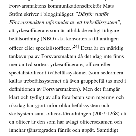
Försvarsmaktens kommunikationsdirektör Mats
Ström skriver i blogginlägget
”Därför slutför
Försvarsmakten införandet av ett trebefälssystem”,
att yrkesofficerare som är utbildade enligt tidigare
befälsordning (NBO) ska konverteras till antingen
[24]
officer eller specialistofficer.
Detta är en märklig
tankevurpa av Försvarsmakten då det idag inte finns
mer än två sorters yrkesofficerare, officer eller
specialistofficer i tvåbefälssystemet (som sedermera
kallas trebefälssystemet då även gruppbefäl tas med i
definitionen av Försvarsmakten). Men det framgår
klart och tydligt av alla förarbeten som regering och
riksdag har gjort inför olika befälssystem och
skolsystem samt officersförordningen (2007:1268) att
en officer är den som har avlagt officersexamen och
innehar tjänstegraden fänrik och uppåt. Samtidigt