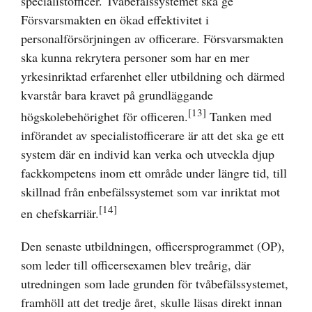
specialistofficer. Tvåbefälssystemet ska ge
Försvarsmakten en ökad effektivitet i
personalförsörjningen av officerare. Försvarsmakten
ska kunna rekrytera personer som har en mer
yrkesinriktad erfarenhet eller utbildning och därmed
kvarstår bara kravet på grundläggande
[13]
högskolebehörighet för officeren.
Tanken med
införandet av specialistofficerare är att det ska ge ett
system där en individ kan verka och utveckla djup
fackkompetens inom ett område under längre tid, till
skillnad från enbefälssystemet som var inriktat mot
[14]
en chefskarriär.
Den senaste utbildningen, officersprogrammet (OP),
som leder till officersexamen blev treårig, där
utredningen som lade grunden för tvåbefälssystemet,
framhöll att det tredje året, skulle läsas direkt innan