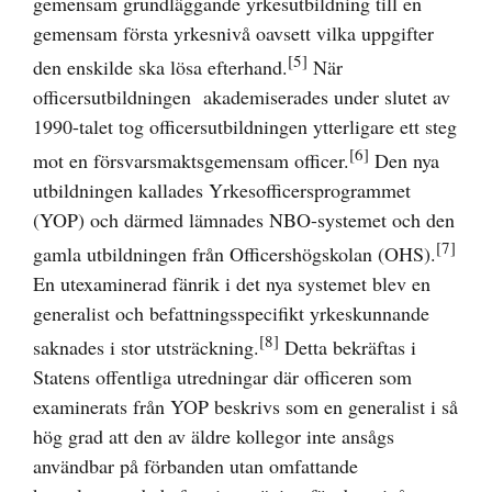
gemensam grundläggande yrkesutbildning till en
gemensam första yrkesnivå oavsett vilka uppgifter
[5]
den enskilde ska lösa efterhand.
När
officersutbildningen akademiserades under slutet av
1990-talet tog officersutbildningen ytterligare ett steg
[6]
mot en försvarsmaktsgemensam officer.
Den nya
utbildningen kallades Yrkesofficersprogrammet
(YOP) och därmed lämnades NBO-systemet och den
[7]
gamla utbildningen från Officershögskolan (OHS).
En utexaminerad fänrik i det nya systemet blev en
generalist och befattningsspecifikt yrkeskunnande
[8]
saknades i stor utsträckning.
Detta bekräftas i
Statens offentliga utredningar där officeren som
examinerats från YOP beskrivs som en generalist i så
hög grad att den av äldre kollegor inte ansågs
användbar på förbanden utan omfattande