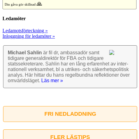
🙏
Din gåva gör skillnad
Ledamöter
Ledamotsförteckning »
Inloggning för ledamöter »
Michael Sahlin
är fil dr, ambassadör samt
tidigare general­direktör för FBA och tidigare
stats­sekre­terare. Sahlin har en lång erfarenhet av inter­
nationell verk­samhet, bl a utrikes- och säkerhets­politisk
analys. Här hittar du hans regel­bundna reflek­tioner över
omvärlds­läget.
Läs mer »
FRI NEDLADDNING
FLER LÄSTIPS