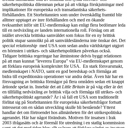
säkerhetspolitiska dilemman pekar på att viktiga förskjutningar med
implikationer för europeiska och transatlantiska säkerhets­
förhållanden. Ett Storbritannien som under överskådlig framtid blir
alltmer upptaget av inre förhållanden och med en ökande
tveksamhet inför sitt EU-medlemskap kan enligt flera bedömare leda
till en nedväxling av landets internationella roll. Förslag om att
istället utveckla brittiska samväldet som fokus för en ny brittisk
politik stupar sannolikt på att samväldesländerna inte önskar det. Det
special relationship
med USA som sedan andra världskriget utgjort
en hörnsten i utrikes- och säkerhetspolitiken påverkas också.
Tidigare brittiska regeringar har åtminstone delvis byggt relationen
på att man kunnat ”leverera Europa” via EU-medlemskapet genom
att förklara europeisk komplexitet för USA. En stark försvarsmakt,
medlemskapet i NATO, samt en god beredskap och förmåga att
bidra till expeditionära operationer var andra delar. Även här har en
försvagning av brittiska förmågor på flera områden sedan ett knappt
årtionde spelat in. Innebär det att
Little Britain
är på väg eller är det
en tillfällig nedväxling av brittisk vilja och förmåga till utrikes- och
säkerhetspolitiskt agerande? Är i så fall ett USA som traditionellt
förlitat sig på Storbritannien för europeiska säkerhetsfrågor fortsatt
intresserat om en sådan utveckling skulle bli bestående? Ytterst
handlar det om förtroendet hos allmänheten för det utrikespolitiska
agerandet. Här har något förändrats. Motiven för insatsen i Irak
2003 ifrågasätts och är föremål för utredning i en statlig kommission
samt att det med tiden blev allt svårare att förklara värdet av insatsen