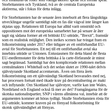
Storbritannien och Tyskland, två av de centrala Europeiska
aktörerna, står i fokus för detta inlägg.
För Storbritannien har de senaste åren inneburit att flera långsiktiga
utvecklingar ungefär samtidigt nått en fas där vägval inte längre kan
skjutas upp. Relationen till Europa har alltid varit omstridd och
oppositionen mot det europeiska samarbetet har på senare år åter
tagit sig sådana former att ett brittiskt EU-utträde, ”Brexit”, framstår
som en realistisk möjlighet. Den inrikes scenen har tvingat fram en
folkomröstning under 2017 eller tidigare av ett omförhandlat EU-
avtal för Storbritannien. Ett nej till ett omförhandlat avtal ska
innebära utträde ur Unionen. Entusiasmen för detta bland de flesta
EU-medlemsstater för detta brittiska á la carte-förfarande är minst
sagt begränsad. Samtidigt har den komplicerade relationen mellan
centralmakten i Whitehall och det sedan slutet av 1990-talet delvis
självstyrande Skottland accentuerats. Även om förra årets
folkomröstning om ett självständigt Skottland besvarades med nej,
har processen fortsatt med ökade krav på decentralisering av makt
och inflytande. Om Skottland har självstyre, varför kan inte Wales,
Nordirland och England också få mer av det? Framgångarna för de
skotska nationalistpartier, SNP i vårens allmänna val, innebär att de
argumenten kommer att höras tydligt. Skulle Storbritannien rösta för
EU-utträde, kommer kraven på en förnyad folkomröstning för
skotsk självständighet att förnyas.