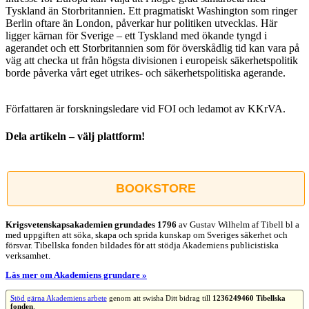
Tyskland än Storbritannien. Ett pragmatiskt Washington som ringer
Berlin oftare än London, påverkar hur politiken utvecklas. Här
ligger kärnan för Sverige – ett Tyskland med ökande tyngd i
agerandet och ett Storbritannien som för överskådlig tid kan vara på
väg att checka ut från högsta divisionen i europeisk säkerhetspolitik
borde påverka vårt eget utrikes- och säkerhetspolitiska agerande.
Författaren är forskningsledare vid FOI och ledamot av KKrVA.
Dela artikeln – välj plattform!
Facebook
X
Reddit
LinkedIn
WhatsApp
Tumblr
Pinterest
Vk
E-
post
BOOKSTORE
Krigsvetenskap­sakademien grundades 1796
av Gustav Wilhelm af Tibell bl a
med uppgiften att söka, skapa och sprida kunskap om Sveriges säkerhet och
försvar. Tibellska fonden bildades för att stödja Akademiens publicistiska
verksamhet.
Läs mer om Akademiens grundare »
Stöd gärna Akademiens arbete
genom att swisha Ditt bidrag till
1236249460 Tibellska
fonden
.