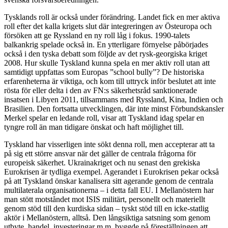
Tysklands roll är också under förändring. Landet fick en mer aktiva
roll efter det kalla krigets slut där integreringen av Östeuropa och
försöken att ge Ryssland en ny roll låg i fokus. 1990-talets
balkankrig spelade också in. En ytterligare förnyelse påbörjades
också i den tyska debatt som följde av det rysk-georgiska kriget
2008. Hur skulle Tyskland kunna spela en mer aktiv roll utan att
samtidigt uppfattas som Europas ”school bully”? De historiska
erfarenheterna är viktiga, och kom till uttryck inför beslutet att inte
rösta för eller delta i den av FN:s säkerhetsråd sanktionerade
insatsen i Libyen 2011, tillsammans med Ryssland, Kina, Indien och
Brasilien. Den fortsatta utvecklingen, där inte minst Förbundskansler
Merkel spelar en ledande roll, visar att Tyskland idag spelar en
tyngre roll än man tidigare önskat och haft möjlighet till.
Tyskland har visserligen inte sökt denna roll, men accepterar att ta
på sig ett större ansvar när det gäller de centrala frågorna för
europeisk säkerhet. Ukrainakriget och nu senast den grekiska
Eurokrisen är tydliga exempel. Agerandet i Eurokrisen pekar också
på att Tyskland önskar kanalisera sitt agerande genom de centrala
multilaterala organisationerna – i detta fall EU. I Mellanöstern har
man stött motståndet mot ISIS militärt, personellt och materiellt
genom stöd till den kurdiska sidan – tyskt stöd till en icke-statlig
aktör i Mellanöstern, alltså. Den långsiktiga satsning som genom
utbyte, handel, investeringar m.m. byggde på föreställningen att