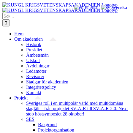
Fortsätt
English
Svenska
till
innehållet
Sök
efter:
Hem
Om akademien
Historik
Presidiet
Ämbetsmän
Utskott
Avdelningar
Ledamöter
Revisorer
Stadgar för akademien
Integritetspolicy
Kontakt
Projekt
Sveriges roll i en multipolär värld med multidomäna
slagfält – från projektet SV-A-R till SV-A-R 2.0: Next
stop höstsymposiet 28 oktober!
SES
Bakgrund
Projekt­organisation