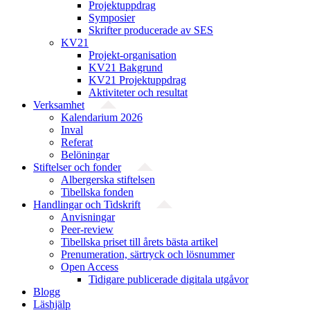
Projektuppdrag
Symposier
Skrifter producerade av SES
KV21
Projekt-organisation
KV21 Bakgrund
KV21 Projektuppdrag
Aktiviteter och resultat
Verksamhet
Kalendarium 2026
Inval
Referat
Belöningar
Stiftelser och fonder
Albergerska stiftelsen
Tibellska fonden
Handlingar och Tidskrift
Anvisningar
Peer-review
Tibellska priset till årets bästa artikel
Prenumeration, särtryck och lösnummer
Open Access
Tidigare publicerade digitala utgåvor
Blogg
Läshjälp