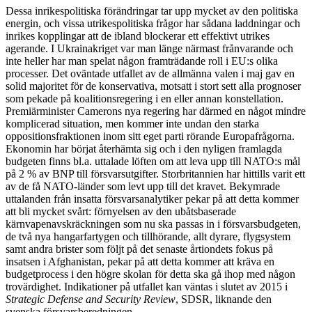
Dessa inrikespolitiska förändringar tar upp mycket av den politiska
energin, och vissa utrikespolitiska frågor har sådana laddningar och
inrikes kopplingar att de ibland blockerar ett effektivt utrikes
agerande. I Ukrainakriget var man länge närmast frånvarande och
inte heller har man spelat någon framträdande roll i EU:s olika
processer. Det oväntade utfallet av de allmänna valen i maj gav en
solid majoritet för de konservativa, motsatt i stort sett alla prognoser
som pekade på koalitionsregering i en eller annan konstellation.
Premiärminister Camerons nya regering har därmed en något mindre
komplicerad situation, men kommer inte undan den starka
oppositionsfraktionen inom sitt eget parti rörande Europafrågorna.
Ekonomin har börjat återhämta sig och i den nyligen framlagda
budgeten finns bl.a. uttalade löften om att leva upp till NATO:s mål
på 2 % av BNP till försvarsutgifter. Storbritannien har hittills varit ett
av de få NATO-länder som levt upp till det kravet. Bekymrade
uttalanden från insatta försvarsanalytiker pekar på att detta kommer
att bli mycket svårt: förnyelsen av den ubåtsbaserade
kärnvapenavskräckningen som nu ska passas in i försvarsbudgeten,
de två nya hangarfartygen och tillhörande, allt dyrare, flygsystem
samt andra brister som följt på det senaste årtiondets fokus på
insatsen i Afghanistan, pekar på att detta kommer att kräva en
budgetprocess i den högre skolan för detta ska gå ihop med någon
trovärdighet. Indikationer på utfallet kan väntas i slutet av 2015 i
Strategic Defense and Security Review
, SDSR, liknande den
svenska försvarsberedningen.