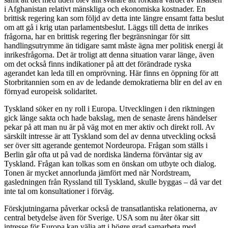
i Afghanistan relativt mänskliga och ekonomiska kostnader. En
brittisk regering kan som följd av detta inte längre ensamt fatta beslut
om att gå i krig utan parlamentsbeslut. Läggs till detta de inrikes
frågorna, har en brittisk regering fler begränsningar för sitt
handlingsutrymme än tidigare samt måste ägna mer politisk energi åt
inrikesfrågorna. Det är troligt att denna situation varar länge, även
om det också finns indikationer på att det förändrade ryska
agerandet kan leda till en omprövning. Här finns en öppning för att
Storbritannien som en av de ledande demokratierna blir en del av en
förnyad europeisk solidaritet.
Tyskland söker en ny roll i Europa. Utvecklingen i den riktningen
gick länge sakta och hade bakslag, men de senaste årens händelser
pekar på att man nu är på väg mot en mer aktiv och direkt roll. Av
särskilt intresse är att Tyskland som del av denna utveckling också
ser över sitt agerande gentemot Nordeuropa. Frågan som ställs i
Berlin går ofta ut på vad de nordiska länderna förväntar sig av
Tyskland. Frågan kan tolkas som en önskan om utbyte och dialog.
Tonen är mycket annorlunda jämfört med när Nordstream,
gasledningen från Ryssland till Tyskland, skulle byggas – då var det
inte tal om konsultationer i förväg.
Förskjutningarna påverkar också de transatlantiska relationerna, av
central betydelse även för Sverige. USA som nu åter ökar sitt
intresse för Europa kan välja att i högre grad samarbeta med