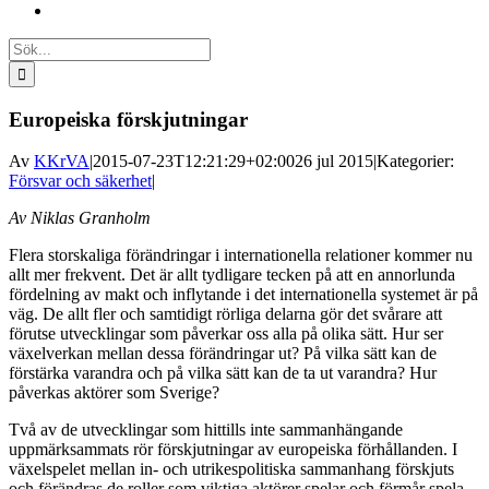
Sök
efter:
Europeiska förskjutningar
Av
KKrVA
|
2015-07-23T12:21:29+02:00
26 jul 2015
|
Kategorier:
Försvar och säkerhet
|
Av Niklas Granholm
Flera storskaliga förändringar i internationella relationer kommer nu
allt mer frekvent. Det är allt tydligare tecken på att en annorlunda
fördelning av makt och inflytande i det internationella systemet är på
väg. De allt fler och samtidigt rörliga delarna gör det svårare att
förutse utvecklingar som påverkar oss alla på olika sätt. Hur ser
växelverkan mellan dessa förändringar ut? På vilka sätt kan de
förstärka varandra och på vilka sätt kan de ta ut varandra? Hur
påverkas aktörer som Sverige?
Två av de utvecklingar som hittills inte sammanhängande
uppmärksammats rör förskjutningar av europeiska förhållanden. I
växelspelet mellan in- och utrikespolitiska sammanhang förskjuts
och förändras de roller som viktiga aktörer spelar och förmår spela.