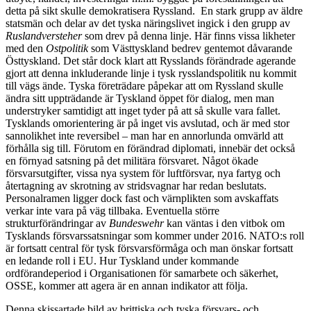
detta på sikt skulle demokratisera Ryssland. En stark grupp av äldre
statsmän och delar av det tyska näringslivet ingick i den grupp av
Ruslandversteher
som drev på denna linje. Här finns vissa likheter
med den
Ostpolitik
som Västtyskland bedrev gentemot dåvarande
Östtyskland. Det står dock klart att Rysslands förändrade agerande
gjort att denna inkluderande linje i tysk rysslandspolitik nu kommit
till vägs ände. Tyska företrädare påpekar att om Ryssland skulle
ändra sitt uppträdande är Tyskland öppet för dialog, men man
understryker samtidigt att inget tyder på att så skulle vara fallet.
Tysklands omorientering är på inget vis avslutad, och är med stor
sannolikhet inte reversibel – man har en annorlunda omvärld att
förhålla sig till. Förutom en förändrad diplomati, innebär det också
en förnyad satsning på det militära försvaret. Något ökade
försvarsutgifter, vissa nya system för luftförsvar, nya fartyg och
återtagning av skrotning av stridsvagnar har redan beslutats.
Personalramen ligger dock fast och värnplikten som avskaffats
verkar inte vara på väg tillbaka. Eventuella större
strukturförändringar av
Bundeswehr
kan väntas i den vitbok om
Tysklands försvarssatsningar som kommer under 2016. NATO:s roll
är fortsatt central för tysk försvarsförmåga och man önskar fortsatt
en ledande roll i EU. Hur Tyskland under kommande
ordförandeperiod i Organisationen för samarbete och säkerhet,
OSSE, kommer att agera är en annan indikator att följa.
Denna skissartade bild av brittiska och tyska försvars- och