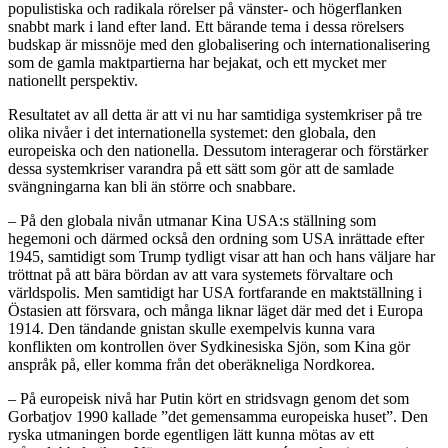
populistiska och radikala rörelser på vänster- och högerflanken
snabbt mark i land efter land. Ett bärande tema i dessa rörelsers
budskap är missnöje med den globalisering och internationalisering
som de gamla maktpartierna har bejakat, och ett mycket mer
nationellt perspektiv.
Resultatet av all detta är att vi nu har samtidiga systemkriser på tre
olika nivåer i det internationella systemet: den globala, den
europeiska och den nationella. Dessutom interagerar och förstärker
dessa systemkriser varandra på ett sätt som gör att de samlade
svängningarna kan bli än större och snabbare.
– På den globala nivån utmanar Kina USA:s ställning som
hegemoni och därmed också den ordning som USA inrättade efter
1945, samtidigt som Trump tydligt visar att han och hans väljare har
tröttnat på att bära bördan av att vara systemets förvaltare och
världspolis. Men samtidigt har USA fortfarande en maktställning i
Östasien att försvara, och många liknar läget där med det i Europa
1914. Den tändande gnistan skulle exempelvis kunna vara
konflikten om kontrollen över Sydkinesiska Sjön, som Kina gör
anspråk på, eller komma från det oberäkneliga Nordkorea.
– På europeisk nivå har Putin kört en stridsvagn genom det som
Gorbatjov 1990 kallade ”det gemensamma europeiska huset”. Den
ryska utmaningen borde egentligen lätt kunna mötas av ett