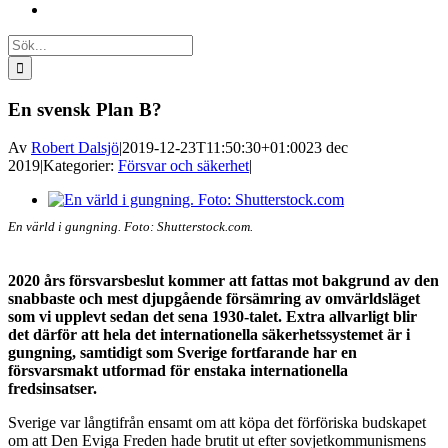
Sök
efter:
En svensk Plan B?
Av
Robert Dalsjö
|
2019-12-23T11:50:30+01:00
23 dec
2019
|
Kategorier:
Försvar och säkerhet
|
Visa
större
En värld i gungning. Foto: Shutterstock.com.
bild
2020 års försvarsbeslut kommer att fattas mot bakgrund av den
snabbaste och mest djupgående försämring av omvärldsläget
som vi upplevt sedan det sena 1930-talet. Extra allvarligt blir
det därför att hela det internationella säkerhetssystemet är i
gungning, samtidigt som Sverige fortfarande har en
försvarsmakt utformad för enstaka internationella
fredsinsatser.
Sverige var långtifrån ensamt om att köpa det förföriska budskapet
om att Den Eviga Freden hade brutit ut efter sovjetkommunismens