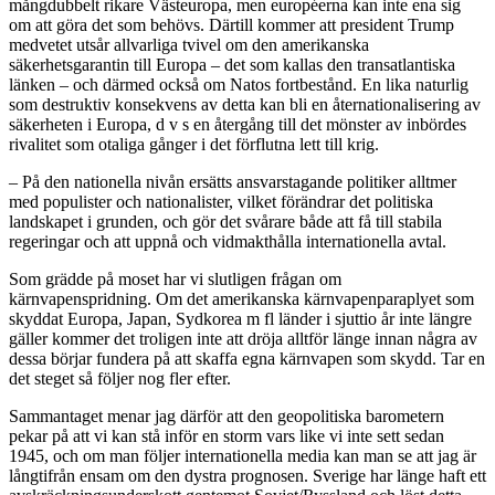
mångdubbelt rikare Västeuropa, men européerna kan inte ena sig
om att göra det som behövs. Därtill kommer att president Trump
medvetet utsår allvarliga tvivel om den amerikanska
säkerhetsgarantin till Europa – det som kallas den transatlantiska
länken – och därmed också om Natos fortbestånd. En lika naturlig
som destruktiv konsekvens av detta kan bli en åternationalisering av
säkerheten i Europa, d v s en återgång till det mönster av inbördes
rivalitet som otaliga gånger i det förflutna lett till krig.
– På den nationella nivån ersätts ansvarstagande politiker alltmer
med populister och nationalister, vilket förändrar det politiska
landskapet i grunden, och gör det svårare både att få till stabila
regeringar och att uppnå och vidmakthålla internationella avtal.
Som grädde på moset har vi slutligen frågan om
kärnvapenspridning. Om det amerikanska kärnvapenparaplyet som
skyddat Europa, Japan, Sydkorea m fl länder i sjuttio år inte längre
gäller kommer det troligen inte att dröja alltför länge innan några av
dessa börjar fundera på att skaffa egna kärnvapen som skydd. Tar en
det steget så följer nog fler efter.
Sammantaget menar jag därför att den geopolitiska barometern
pekar på att vi kan stå inför en storm vars like vi inte sett sedan
1945, och om man följer internationella media kan man se att jag är
långtifrån ensam om den dystra prognosen. Sverige har länge haft ett