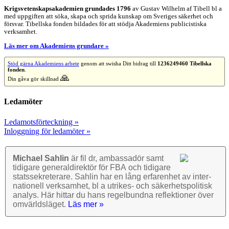
Krigsvetenskap­sakademien grundades 1796
av Gustav Wilhelm af Tibell bl a
med uppgiften att söka, skapa och sprida kunskap om Sveriges säkerhet och
försvar. Tibellska fonden bildades för att stödja Akademiens publicistiska
verksamhet.
Läs mer om Akademiens grundare »
Stöd gärna Akademiens arbete
genom att swisha Ditt bidrag till
1236249460 Tibellska
fonden
.
🙏
Din gåva gör skillnad
Ledamöter
Ledamotsförteckning »
Inloggning för ledamöter »
Michael Sahlin
är fil dr, ambassadör samt
tidigare general­direktör för FBA och tidigare
stats­sekre­terare. Sahlin har en lång erfarenhet av inter­
nationell verk­samhet, bl a utrikes- och säkerhets­politisk
analys. Här hittar du hans regel­bundna reflek­tioner över
omvärlds­läget.
Läs mer »