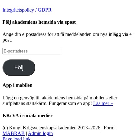
Integritetspolicy / GDPR
Följ akademiens hemsida via epost
Ange din e-postadress för att få meddelanden om nya inlägg via e-
post.
E-
postadress
Följ
App i mobilen
Lägg en genväg till akademiens hemsida på mobilens eller
surfplattans startskärm. Fungerar som en app!
Läs mer »
KKrVA i sociala medier
(c) Kungl Krigsvetenskapsakademien 2013–
2026 | Form:
MABRAB
|
Admin login
Page load link