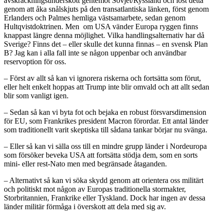
avskräckningsunderskott gentemot Sovjet/Ryssland och löst detta
genom att åka snålskjuts på den transatlantiska länken, först genom
Erlanders och Palmes hemliga västsamarbete, sedan genom
Hultqvistdoktrinen. Men om USA vänder Europa ryggen finns
knappast längre denna möjlighet. Vilka handlingsalternativ har då
Sverige? Finns det – eller skulle det kunna finnas – en svensk Plan
B? Jag kan i alla fall inte se någon uppenbar och användbar
reservoption för oss.
– Först av allt så kan vi ignorera riskerna och fortsätta som förut,
eller helt enkelt hoppas att Trump inte blir omvald och att allt sedan
blir som vanligt igen.
– Sedan så kan vi byta fot och bejaka en robust försvarsdimension
för EU, som Frankrikes president Macron förordar. Ett antal länder
som traditionellt varit skeptiska till sådana tankar börjar nu svänga.
– Eller så kan vi sälla oss till en mindre grupp länder i Nordeuropa
som försöker beveka USA att fortsätta stödja dem, som en sorts
mini- eller rest-Nato men med begränsade åtaganden.
– Alternativt så kan vi söka skydd genom att orientera oss militärt
och politiskt mot någon av Europas traditionella stormakter,
Storbritannien, Frankrike eller Tyskland. Dock har ingen av dessa
länder militär förmåga i överskott att dela med sig av.