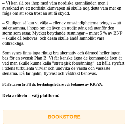
– Vi kan slå oss ihop med våra nordiska grannländer, men i
avsaknad av ett nordiskt kärnvapen så skulle nog detta vara mer en
fråga om att söka tröst än att få skydd.
– Slutligen så kan vi välja – eller av omständigheterna tvingas – att
stå ensamma, i hopp om att även en tredje gång stå utanför den
storm som rasar. Mycket betydande rustningar – minst 5 % av BNP
– skulle då behövas, och dessa skulle ändå sannolikt vara
otillräckliga.
Som synes finns inga riktigt bra alternativ och därmed heller ingen
bas för en svensk Plan B. Vi får kanske ägna de kommande åren åt
vad man skulle kunna kalla ”strategisk forsränning”, att hålla styrfart
i tidens turbulenta virvlar och undvika de värsta och vassaste
stenarna. Då lär hjälm, flytväst och våtdräkt behövas.
Författaren är Fil dr, forskningsledare och ledamot av KKrVA.
Dela artikeln – välj plattform!
Facebook
X
Reddit
LinkedIn
WhatsApp
Tumblr
Pinterest
Vk
E-
post
BOOKSTORE