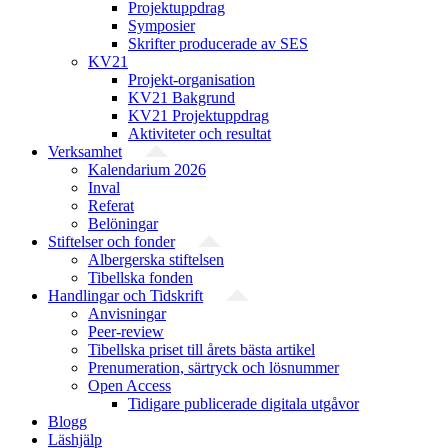
Projektuppdrag
Symposier
Skrifter producerade av SES
KV21
Projekt-organisation
KV21 Bakgrund
KV21 Projektuppdrag
Aktiviteter och resultat
Verksamhet
Kalendarium 2026
Inval
Referat
Belöningar
Stiftelser och fonder
Albergerska stiftelsen
Tibellska fonden
Handlingar och Tidskrift
Anvisningar
Peer-review
Tibellska priset till årets bästa artikel
Prenumeration, särtryck och lösnummer
Open Access
Tidigare publicerade digitala utgåvor
Blogg
Läshjälp