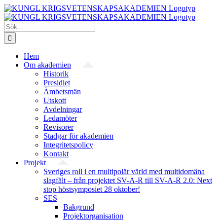
Fortsätt
till
innehållet
Sök
efter:
Hem
Om akademien
Historik
Presidiet
Ämbetsmän
Utskott
Avdelningar
Ledamöter
Revisorer
Stadgar för akademien
Integritetspolicy
Kontakt
Projekt
Sveriges roll i en multipolär värld med multidomäna
slagfält – från projektet SV-A-R till SV-A-R 2.0: Next
stop höstsymposiet 28 oktober!
SES
Bakgrund
Projekt­organisation