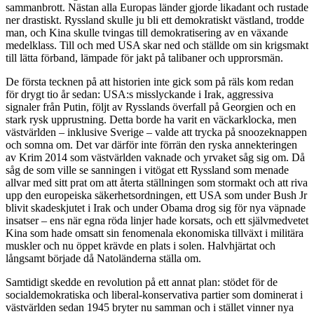
sammanbrott. Nästan alla Europas länder gjorde likadant och rustade
ner drastiskt. Ryssland skulle ju bli ett demokratiskt västland, trodde
man, och Kina skulle tvingas till demokratisering av en växande
medelklass. Till och med USA skar ned och ställde om sin krigsmakt
till lätta förband, lämpade för jakt på talibaner och upprorsmän.
De första tecknen på att historien inte gick som på räls kom redan
för drygt tio år sedan: USA:s misslyckande i Irak, aggressiva
signaler från Putin, följt av Rysslands överfall på Georgien och en
stark rysk upprustning. Detta borde ha varit en väckarklocka, men
västvärlden – inklusive Sverige – valde att trycka på snoozeknappen
och somna om. Det var därför inte förrän den ryska annekteringen
av Krim 2014 som västvärlden vaknade och yrvaket såg sig om. Då
såg de som ville se sanningen i vitögat ett Ryssland som menade
allvar med sitt prat om att återta ställningen som stormakt och att riva
upp den europeiska säkerhetsordningen, ett USA som under Bush Jr
blivit skadeskjutet i Irak och under Obama drog sig för nya väpnade
insatser – ens när egna röda linjer hade korsats, och ett självmedvetet
Kina som hade omsatt sin fenomenala ekonomiska tillväxt i militära
muskler och nu öppet krävde en plats i solen. Halvhjärtat och
långsamt började då Natoländerna ställa om.
Samtidigt skedde en revolution på ett annat plan: stödet för de
socialdemokratiska och liberal-konservativa partier som dominerat i
västvärlden sedan 1945 bryter nu samman och i stället vinner nya