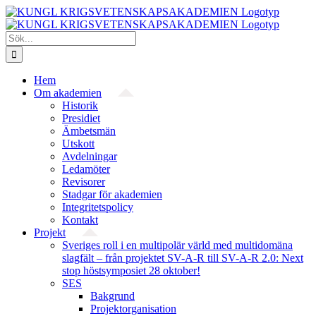
Fortsätt
till
innehållet
Sök
efter:
Hem
Om akademien
Historik
Presidiet
Ämbetsmän
Utskott
Avdelningar
Ledamöter
Revisorer
Stadgar för akademien
Integritetspolicy
Kontakt
Projekt
Sveriges roll i en multipolär värld med multidomäna
slagfält – från projektet SV-A-R till SV-A-R 2.0: Next
stop höstsymposiet 28 oktober!
SES
Bakgrund
Projekt­organisation