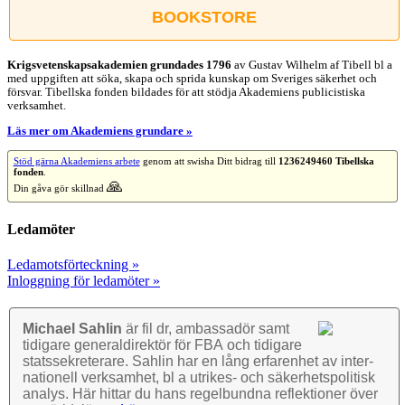
BOOKSTORE
Krigsvetenskap­sakademien grundades 1796
av Gustav Wilhelm af Tibell bl a
med uppgiften att söka, skapa och sprida kunskap om Sveriges säkerhet och
försvar. Tibellska fonden bildades för att stödja Akademiens publicistiska
verksamhet.
Läs mer om Akademiens grundare »
Stöd gärna Akademiens arbete
genom att swisha Ditt bidrag till
1236249460 Tibellska
fonden
.
🙏
Din gåva gör skillnad
Ledamöter
Ledamotsförteckning »
Inloggning för ledamöter »
Michael Sahlin
är fil dr, ambassadör samt
tidigare general­direktör för FBA och tidigare
stats­sekre­terare. Sahlin har en lång erfarenhet av inter­
nationell verk­samhet, bl a utrikes- och säkerhets­politisk
analys. Här hittar du hans regel­bundna reflek­tioner över