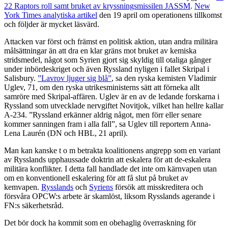
22 Raptors roll samt bruket av kryssningsmissilen JASSM
.
New
York Times analytiska artikel
den 19 april om operationens tillkomst
och följder är mycket läsvärd.
Attacken var först och främst en politisk aktion, utan andra militära
målsättningar än att dra en klar gräns mot bruket av kemiska
stridsmedel, något som Syrien gjort sig skyldig till otaliga gånger
under inbördeskriget och även Ryssland nyligen i fallet Skripal i
Salisbury.
”Lavrov ljuger sig blå”
, sa den ryska kemisten Vladimir
Uglev, 71, om den ryska utrikesministerns sätt att förneka allt
samröre med Skripal-affären. Uglev är en av de ledande forskarna i
Ryssland som utvecklade nervgiftet Novitjok, vilket han hellre kallar
A-234. ”Ryssland erkänner aldrig något, men förr eller senare
kommer sanningen fram i alla fall”, sa Uglev till reportern Anna-
Lena Laurén (DN och HBL, 21 april).
Man kan kanske t o m betrakta koalitionens angrepp som en variant
av Rysslands upphaussade doktrin att eskalera för att de-eskalera
militära konflikter. I detta fall handlade det inte om kärnvapen utan
om en konventionell eskalering för att få slut på bruket av
kemvapen.
Rysslands
och
Syriens
försök att misskreditera och
försvåra OPCW:s arbete är skamlöst, liksom Rysslands agerande i
FN:s säkerhetsråd.
Det bör dock ha kommit som en obehaglig överraskning för