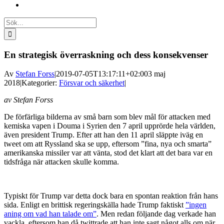
Sök
efter:
En strategisk överraskning och dess konsekvenser
Av
Stefan Forss
|
2019-07-05T13:17:11+02:00
3 maj
2018
|
Kategorier:
Försvar och säkerhet
|
av Stefan Forss
De förfärliga bilderna av små barn som blev mål för attacken med
kemiska vapen i Douma i Syrien den 7 april upprörde hela världen,
även president Trump. Efter att han den 11 april släppte iväg en
tweet om att Ryssland ska se upp, eftersom ”fina, nya och smarta”
amerikanska missiler var att vänta, stod det klart att det bara var en
tidsfråga när attacken skulle komma.
Typiskt för Trump var detta dock bara en spontan reaktion från hans
sida. Enligt en brittisk regeringskälla hade Trump faktiskt
”ingen
aning om vad han talade om”
. Men redan följande dag verkade han
vackla, eftersom han då twittrade att han inte sagt något alls om när