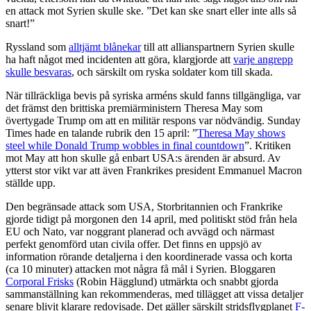
en attack mot Syrien skulle ske. ”Det kan ske snart eller inte alls så
snart!”
Ryssland som
alltjämt blånekar
till att allianspartnern Syrien skulle
ha haft något med incidenten att göra, klargjorde att
varje angrepp
skulle besvaras
, och särskilt om ryska soldater kom till skada.
När tillräckliga bevis på syriska arméns skuld fanns tillgängliga, var
det främst den brittiska premiärministern Theresa May som
övertygade Trump om att en militär respons var nödvändig. Sunday
Times hade en talande rubrik den 15 april: ”
Theresa May shows
steel while Donald Trump wobbles in final countdown
”. Kritiken
mot May att hon skulle gå enbart USA:s ärenden är absurd. Av
ytterst stor vikt var att även Frankrikes president Emmanuel Macron
ställde upp.
Den begränsade attack som USA, Storbritannien och Frankrike
gjorde tidigt på morgonen den 14 april, med politiskt stöd från hela
EU och Nato, var noggrant planerad och avvägd och närmast
perfekt genomförd utan civila offer. Det finns en uppsjö av
information rörande detaljerna i den koordinerade vassa och korta
(ca 10 minuter) attacken mot några få mål i Syrien. Bloggaren
Corporal Frisks
(Robin Hägglund) utmärkta och snabbt gjorda
sammanställning kan rekommenderas, med tillägget att vissa detaljer
senare blivit klarare redovisade. Det gäller särskilt stridsflygplanet
F-