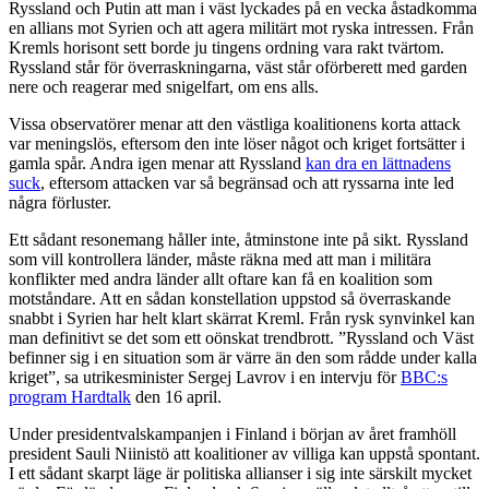
Ryssland och Putin att man i väst lyckades på en vecka åstadkomma
en allians mot Syrien och att agera militärt mot ryska intressen. Från
Kremls horisont sett borde ju tingens ordning vara rakt tvärtom.
Ryssland står för överraskningarna, väst står oförberett med garden
nere och reagerar med snigelfart, om ens alls.
Vissa observatörer menar att den västliga koalitionens korta attack
var meningslös, eftersom den inte löser något och kriget fortsätter i
gamla spår. Andra igen menar att Ryssland
kan dra en lättnadens
suck
, eftersom attacken var så begränsad och att ryssarna inte led
några förluster.
Ett sådant resonemang håller inte, åtminstone inte på sikt. Ryssland
som vill kontrollera länder, måste räkna med att man i militära
konflikter med andra länder allt oftare kan få en koalition som
motståndare. Att en sådan konstellation uppstod så överraskande
snabbt i Syrien har helt klart skärrat Kreml. Från rysk synvinkel kan
man definitivt se det som ett oönskat trendbrott. ”Ryssland och Väst
befinner sig i en situation som är värre än den som rådde under kalla
kriget”, sa utrikesminister Sergej Lavrov i en intervju för
BBC:s
program Hardtalk
den 16 april.
Under presidentvalskampanjen i Finland i början av året framhöll
president Sauli Niinistö att koalitioner av villiga kan uppstå spontant.
I ett sådant skarpt läge är politiska allianser i sig inte särskilt mycket