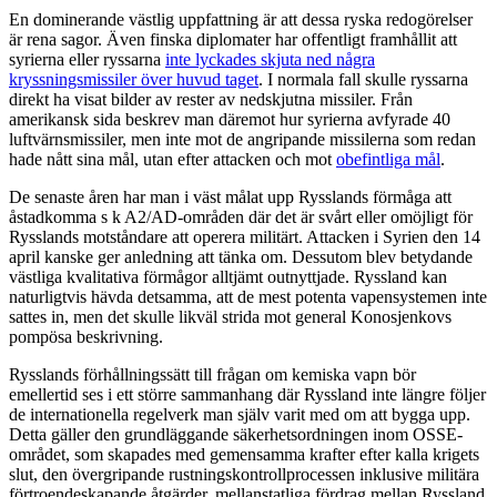
En dominerande västlig uppfattning är att dessa ryska redogörelser
är rena sagor. Även finska diplomater har offentligt framhållit att
syrierna eller ryssarna
inte lyckades skjuta ned några
kryssningsmissiler över huvud taget
. I normala fall skulle ryssarna
direkt ha visat bilder av rester av nedskjutna missiler. Från
amerikansk sida beskrev man däremot hur syrierna avfyrade 40
luftvärnsmissiler, men inte mot de angripande missilerna som redan
hade nått sina mål, utan efter attacken och mot
obefintliga mål
.
De senaste åren har man i väst målat upp Rysslands förmåga att
åstadkomma s k A2/AD-områden där det är svårt eller omöjligt för
Rysslands motståndare att operera militärt. Attacken i Syrien den 14
april kanske ger anledning att tänka om. Dessutom blev betydande
västliga kvalitativa förmågor alltjämt outnyttjade. Ryssland kan
naturligtvis hävda detsamma, att de mest potenta vapensystemen inte
sattes in, men det skulle likväl strida mot general Konosjenkovs
pompösa beskrivning.
Rysslands förhållningssätt till frågan om kemiska vapn bör
emellertid ses i ett större sammanhang där Ryssland inte längre följer
de internationella regelverk man själv varit med om att bygga upp.
Detta gäller den grundläggande säkerhetsordningen inom OSSE-
området, som skapades med gemensamma krafter efter kalla krigets
slut, den övergripande rustningskontrollprocessen inklusive militära
förtroendeskapande åtgärder, mellanstatliga fördrag mellan Ryssland