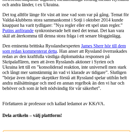
och andra länder, t ex Ukraina.
Det tog alltför länge för väst att inse vad som var på gång. Temat för
Valdai-klubbens stora sammankomst i Sotji i oktober 2014 kunde
knappast ha varit tydligare: ”Nya regler eller ett spel utan regler.”
Putins anförande
synkroniserade helt med det temat. Det kan vara
skäl att återkomma till denna stora fråga i ett senare blogginlägg.
Den eminenta brittiska Rysslandsexperten
James Sherr hör till dem
som redan kommenterat detta
. Han anser att Ryssland överraskades
redan av den kraftfulla västliga diplomatiska responsen på
Skripalaffären, men att även Rysslands aktioner i Syrien och
Ukraina lett till en ”konsoliderad reaktion, inte universell men stark
och långt mer samstämmig än vad vi klarade av tidigare”. Slutligen
”börjar även tidigare skeptiker förstå att Ryssland spelar utifrån helt
andra målsättningar och med en annan regelbok än den vi har och
behöver och som är helt nödvändig för vår säkerhet”.
Författaren är professor och kallad ledamot av KKrVA.
Dela artikeln – välj plattform!
Facebook
X
Reddit
LinkedIn
WhatsApp
Tumblr
Pinterest
Vk
E-
post