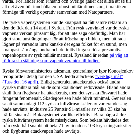
värda. För länder som Finland och Sverige gäller det alltså att se till
att det även bör innehålla en robust militär dimension, i praktiken
förmåga till verklig operativ samverkan med Natopartners.
De ryska vapensystemen kunde knappast ha fått sämre reklam än
den de fick den 14 april i Syrien. Från rysk synvinkel var de ryska
vapnens verkan pinsamt låg, för att inte säga obefintlig. Man har
gjort stora ansträngningar för att fräscha upp bilden, men att rada
lögner på varandra lurar kanske det egna folket för en stund, men
knappast så många andra och definitivt inga seriösa presumtiva
vapenköpare av rysk militär materiel. Ryssland är redan
på väg att
förlora sin ställning som vapenleverantör till Indien
.
Ryska försvarsministeriets talesman, generalmajor Igor Konosjenkov
redogjorde i detalj för den USA-ledda attackens
”verkliga mål”
(Tass den 16 april)
. Enligt generalen attackerades också andra
syriska militära mål än de som koalitionen redovisade. Bland andra
skall flera flygbaser ha attackerats, men det syriska försvaret hade
fungerat fenomenalt. Skadegörelsen hade blivit minimal. Generalen
sa att sammanlagt 112 syriska luftvärnsmissiler av varierande slag
hade använts, inklusive 25 Pantsir-S1-missiler av vilka 23 ska ha
träffat sina mål. Buk-systemet var lika effektivt. Bara några äldre
ryska luftvärnssystem hade misslyckats. Som bekant hävdades det
från ryskt håll snabbt att hela 71 av fiendens 103 kryssningsmissiler
och flygburna attackvapen hade avvärjts.