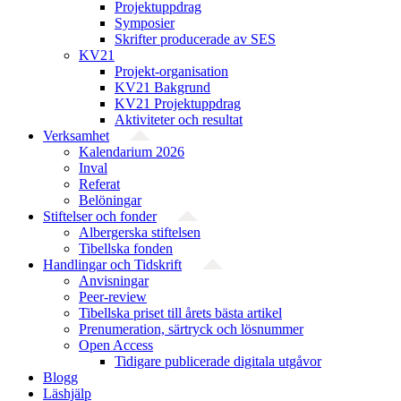
Projektuppdrag
Symposier
Skrifter producerade av SES
KV21
Projekt-organisation
KV21 Bakgrund
KV21 Projektuppdrag
Aktiviteter och resultat
Verksamhet
Kalendarium 2026
Inval
Referat
Belöningar
Stiftelser och fonder
Albergerska stiftelsen
Tibellska fonden
Handlingar och Tidskrift
Anvisningar
Peer-review
Tibellska priset till årets bästa artikel
Prenumeration, särtryck och lösnummer
Open Access
Tidigare publicerade digitala utgåvor
Blogg
Läshjälp