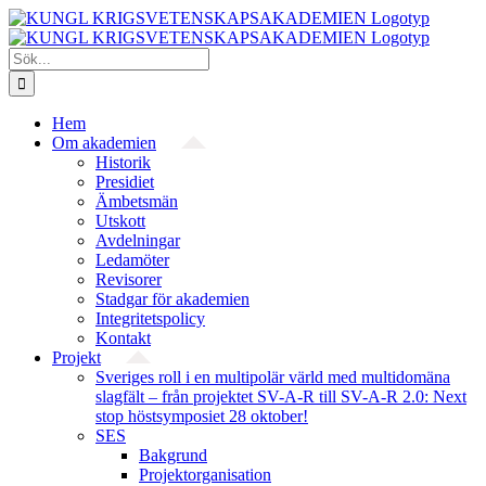
Fortsätt
till
innehållet
Sök
efter:
Hem
Om akademien
Historik
Presidiet
Ämbetsmän
Utskott
Avdelningar
Ledamöter
Revisorer
Stadgar för akademien
Integritetspolicy
Kontakt
Projekt
Sveriges roll i en multipolär värld med multidomäna
slagfält – från projektet SV-A-R till SV-A-R 2.0: Next
stop höstsymposiet 28 oktober!
SES
Bakgrund
Projekt­organisation