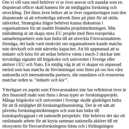
Om vi vill vara med behöver vi se över ansvar och mandat som en
disputerad officer skall hantera för att möjliggöra forskning och
utveckling. Det finns även behov att se över organiseringen runt den
disputerade så att erforderliga nätverk finns på plats för att stöda
nätverket. Strategiska frågor behöver kunna diskuteras i
organisationen för att snabbt förändra projektinriktningen. Min
målsättning är att skapa stora EU projekt med flera europeiska
samarbetspartners som kan bidra till att utveckla Försvarsmaktens
förmåga, det hade varit önskvärt om organisationen kunde matcha
min drivkraft och mitt nätverks kapacitet. Att bli uppmanad att ta
initiativ och köra för att sedan behöva vänta i mach-3 skickar inte
trovärdiga signaler till högskolor och universitet i Sverige eller
aktörer i EU och Nato. En möjlig väg är att vi skapar en anpassad
metod som kan matcha de förväntningar som finns på oss hos våra
nationella och internationella partners, där mandaten och resurserna
matchar orden ta
”initiativ och kör”.
Ytterligare en aspekt som Försvarsmakten inte har reflekterat över är
den finansiell makt som finns i dessa typer av forskningsprojekt.
Många högskolor och universitet i Sverige skulle gladeligen bidra
för att få möjlighet till forskningsfinansiering. Det är ett sätt att
påverka forskningsinriktningen och som kan bidra till
kunskapsbyggnad i ett nationellt perspektiv. Här behöver det ske ett
omfattande arbete för att knyta samman nationella aktörer till ett
ekosystem för försvarsforskningens bästa och i förlängningen