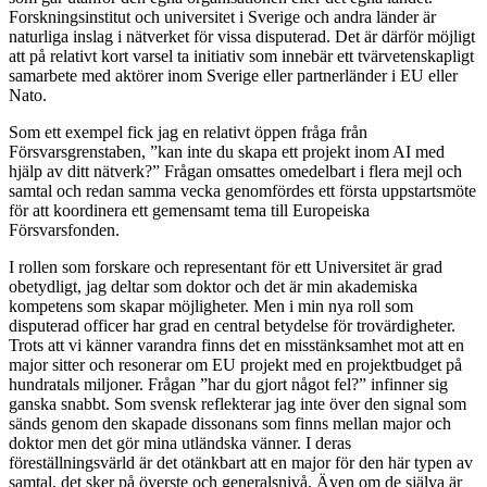
Forskningsinstitut och universitet i Sverige och andra länder är
naturliga inslag i nätverket för vissa disputerad. Det är därför möjligt
att på relativt kort varsel ta initiativ som innebär ett tvärvetenskapligt
samarbete med aktörer inom Sverige eller partnerländer i EU eller
Nato.
Som ett exempel fick jag en relativt öppen fråga från
Försvarsgrenstaben, ”kan inte du skapa ett projekt inom AI med
hjälp av ditt nätverk?” Frågan omsattes omedelbart i flera mejl och
samtal och redan samma vecka genomfördes ett första uppstartsmöte
för att koordinera ett gemensamt tema till Europeiska
Försvarsfonden.
I rollen som forskare och representant för ett Universitet är grad
obetydligt, jag deltar som doktor och det är min akademiska
kompetens som skapar möjligheter. Men i min nya roll som
disputerad officer har grad en central betydelse för trovärdigheter.
Trots att vi känner varandra finns det en misstänksamhet mot att en
major sitter och resonerar om EU projekt med en projektbudget på
hundratals miljoner. Frågan ”har du gjort något fel?” infinner sig
ganska snabbt. Som svensk reflekterar jag inte över den signal som
sänds genom den skapade dissonans som finns mellan major och
doktor men det gör mina utländska vänner. I deras
föreställningsvärld är det otänkbart att en major för den här typen av
samtal, det sker på överste och generalsnivå. Även om de själva är