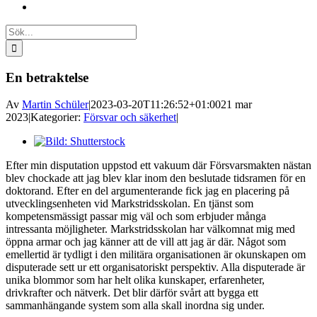
Sök
efter:
En betraktelse
Av
Martin Schüler
|
2023-03-20T11:26:52+01:00
21 mar
2023
|
Kategorier:
Försvar och säkerhet
|
Visa
större
Efter min disputation uppstod ett vakuum där Försvarsmakten nästan
bild
blev chockade att jag blev klar inom den beslutade tidsramen för en
doktorand. Efter en del argumenterande fick jag en placering på
utvecklingsenheten vid Markstridsskolan. En tjänst som
kompetensmässigt passar mig väl och som erbjuder många
intressanta möjligheter. Markstridsskolan har välkomnat mig med
öppna armar och jag känner att de vill att jag är där. Något som
emellertid är tydligt i den militära organisationen är okunskapen om
disputerade sett ur ett organisatoriskt perspektiv. Alla disputerade är
unika blommor som har helt olika kunskaper, erfarenheter,
drivkrafter och nätverk. Det blir därför svårt att bygga ett
sammanhängande system som alla skall inordna sig under.