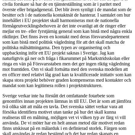
civila forskare så har de en tjänsteställning som är i paritet med
överste eller brigadgeneral. Det blir även synligt i de mandat som de
besitter och i de nationella kontaktnät de hanterar. I samtalet om hur
innehållet i EU projektet skall harmoniseras mot de nationella
förmågeutvecklingsbehoven är det inte ovanligt att de ringer eller
mejlar en tre- eller fyrstjärnig general som kan bistå med några enkla
riktlinjer. Det finns även en kontakt med deras försvarsdepartement
som kan bistå med politisk vägledning för att det skall matcha de
politiska målsättningarna. Den typen av organisering och
uppbackning inför ett EU projekt saknas i Sverige. Jag kan
naturligtvis gå ner och fråga i fikarummet på Markstridsskolan eller
ringa en vän på Försvarsstaben men det ger ingen riktig vägledning
mot framtiden. Om vi skall fortsätta med den svenska modellen att
en officer med relativt låg grad kan ta kvalificerade initiativ som kan
skapa stora projekt behöver graden kompenseras med kontakter och
mandat som kan legitimera rollen i projektstrukturen.
Sverige verkar inte ha förstått det omfattande fotarbete som
genomförs innan projekten lämnas in till EU. Det är som att jämföra
två olika sätt att måla en tavla. Det svenska sättet verkar vara att
försöka identifiera motivet utan tanke på hur det skall kunna
realiseras till en målning, möjligen vet vi vilken typ av färg vi vill
använda. De vi möter har en helt annan metod där motivet redan
finns utskissat på en målarduk i en definierad storlek. Färgen som
skall användas är redan bestämd och det har redan skapats en