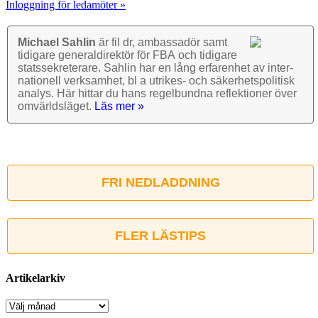
Inloggning för ledamöter »
Michael Sahlin
är fil dr, ambassadör samt
tidigare general­direktör för FBA och tidigare
stats­sekre­terare. Sahlin har en lång erfarenhet av inter­
nationell verk­samhet, bl a utrikes- och säkerhets­politisk
analys. Här hittar du hans regel­bundna reflek­tioner över
omvärlds­läget.
Läs mer »
FRI NEDLADDNING
FLER LÄSTIPS
Artikelarkiv
Artikelarkiv