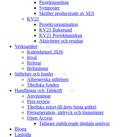
Projektuppdrag
Symposier
Skrifter producerade av SES
KV21
Projekt-organisation
KV21 Bakgrund
KV21 Projektuppdrag
Aktiviteter och resultat
Verksamhet
Kalendarium 2026
Inval
Referat
Belöningar
Stiftelser och fonder
Albergerska stiftelsen
Tibellska fonden
Handlingar och Tidskrift
Anvisningar
Peer-review
Tibellska priset till årets bästa artikel
Prenumeration, särtryck och lösnummer
Open Access
Tidigare publicerade digitala utgåvor
Blogg
Läshjälp