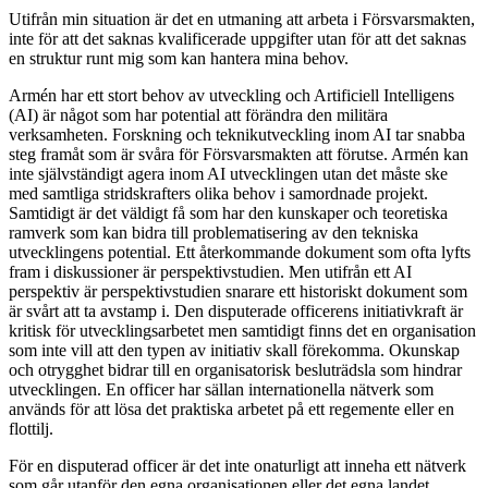
Utifrån min situation är det en utmaning att arbeta i Försvarsmakten,
inte för att det saknas kvalificerade uppgifter utan för att det saknas
en struktur runt mig som kan hantera mina behov.
Armén har ett stort behov av utveckling och Artificiell Intelligens
(AI) är något som har potential att förändra den militära
verksamheten. Forskning och teknikutveckling inom AI tar snabba
steg framåt som är svåra för Försvarsmakten att förutse. Armén kan
inte självständigt agera inom AI utvecklingen utan det måste ske
med samtliga stridskrafters olika behov i samordnade projekt.
Samtidigt är det väldigt få som har den kunskaper och teoretiska
ramverk som kan bidra till problematisering av den tekniska
utvecklingens potential. Ett återkommande dokument som ofta lyfts
fram i diskussioner är perspektivstudien. Men utifrån ett AI
perspektiv är perspektivstudien snarare ett historiskt dokument som
är svårt att ta avstamp i. Den disputerade officerens initiativkraft är
kritisk för utvecklingsarbetet men samtidigt finns det en organisation
som inte vill att den typen av initiativ skall förekomma. Okunskap
och otrygghet bidrar till en organisatorisk besluträdsla som hindrar
utvecklingen. En officer har sällan internationella nätverk som
används för att lösa det praktiska arbetet på ett regemente eller en
flottilj.
För en disputerad officer är det inte onaturligt att inneha ett nätverk
som går utanför den egna organisationen eller det egna landet.