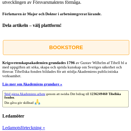
utvecklingen av Försvarsmaktens förmåga.
Författaren är Major och Doktor i arbetsintegrerat lärande.
Dela artikeln – välj plattform!
Facebook
X
Reddit
LinkedIn
WhatsApp
Tumblr
Pinterest
Vk
E-
post
BOOKSTORE
Krigsvetenskap­sakademien grundades 1796
av Gustav Wilhelm af Tibell bl a
med uppgiften att söka, skapa och sprida kunskap om Sveriges säkerhet och
försvar. Tibellska fonden bildades för att stödja Akademiens publicistiska
verksamhet.
Läs mer om Akademiens grundare »
Stöd gärna Akademiens arbete
genom att swisha Ditt bidrag till
1236249460 Tibellska
fonden
.
Din gåva gör skillnad
Ledamöter
Ledamotsförteckning »