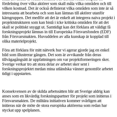
fördelning över vilka aktörer som skall måla vilka områden och till
vilken kostnad. Det är också definierat vilka områden som inte är så
intressanta att bearbeta och som kan lämnas till aktörer utanför
kärngruppen. Det medför att det är enkelt att integrera naiva projekt i
projektstrukturen som kan bistå i icke kritiska områden för att det
skall se politiskt snyggt ut. Samtidigt kan det förklara att väldigt få
forskningsprojekt lämnas in till Europeiska Försvarsfonden (EDF)
från Försvarsmakten. Huvuddelen av alla kunskap är kopplad till
olika materielprojekt.
Föra att förklara för mitt nätverk hur vi agerar gjorde jag en enkel
bild som illustrerar gången. Det som är avvikande från deras
tillvägagångsätt är uppfattningen om var projektformeringen sker.
Sverige verkar tro att stora delar av arbetet sker sent i
forskningsprojektet medan mina utländska vänner genomför arbetet
tidigt i uppstarten.
Konsekvensen av de skilda arbetssätten blir att Sverige aldrig kan
anses som en likvärdig forskningspartner för projekt som initieras i
Försvarsmakten. De militära initiativen kommer svårligen att
initieras när de möte de stora europiska aktörerna som redan har
styckat upp spelplanen.