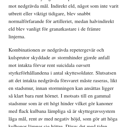
mot nedgrävda mål. Indirekt eld, något som inte varit
utbrett eller viktigt tidigare, blev snabbt
normalförfarande för artilleriet, medan halvindirekt
eld blev vanligt för granatkastare i de främre
linjerna.
Kombinationen av nedgrävda repetergevär och
kulsprutor skyddade av stormhinder gjorde anfall
mot intakta förvar rent suicidala oavsett
styrkeförhållandena i antal skyttesoldater. Slutsatsen
att det intakta nedgrävda försvaret måste raseras, likt
en stadsmur, innan stormningen kan ansättas ligger
så klart bara runt hörnet. I motsats till en gammal
stadsmur som är ett högt hinder vilket gör kanoner
med flack kulbana lämpliga så är skyttegravssystem
låga mål, rent av med negativ höjd, som gör att höga
kulbanor lämpar sig bättre. Därav det med tiden