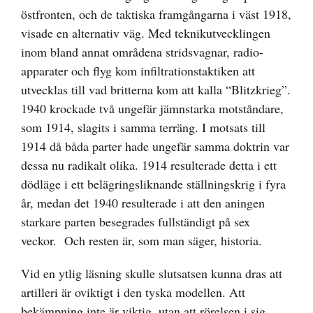
östfronten, och de taktiska framgångarna i väst 1918,
visade en alternativ väg. Med teknikutvecklingen
inom bland annat områdena stridsvagnar, radio-
apparater och flyg kom infiltrationstaktiken att
utvecklas till vad britterna kom att kalla “Blitzkrieg”.
1940 krockade två ungefär jämnstarka motståndare,
som 1914, slagits i samma terräng. I motsats till
1914 då båda parter hade ungefär samma doktrin var
dessa nu radikalt olika. 1914 resulterade detta i ett
dödläge i ett belägringsliknande ställningskrig i fyra
år, medan det 1940 resulterade i att den aningen
starkare parten besegrades fullständigt på sex
veckor. Och resten är, som man säger, historia.
Vid en ytlig läsning skulle slutsatsen kunna dras att
artilleri är oviktigt i den tyska modellen. Att
bekämpning inte är viktig, utan att rörelsen i sig