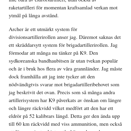
raketartilleri för momentan kraftsamlad verkan mot
ytmål på långa avstånd.
Archer är ett utmärkt system för
divisionsartillerirollen anser jag. Däremot saknas det
ett skräddarsytt system för brigadartillerirollen. Jag
förmodar att många nu tänker på K9. Den
sydkoreanska bandhaubitsen är utan tvekan populär
och är i bruk hos flera av våra grannländer. Jag måste
dock framhålla att jag inte tycker att den
nödvändigtvis svarar mot brigadartilleribehovet som
jag beskrivit det ovan. Precis som så många andra
artillerisystem har K9 påverkats av önskan om längre
och längre räckvidd vilket medfört att den har ett
eldrör på 52 kalibrars längd. Detta ger den ända upp
till 60 km räckvidd med viss ammunition, men också