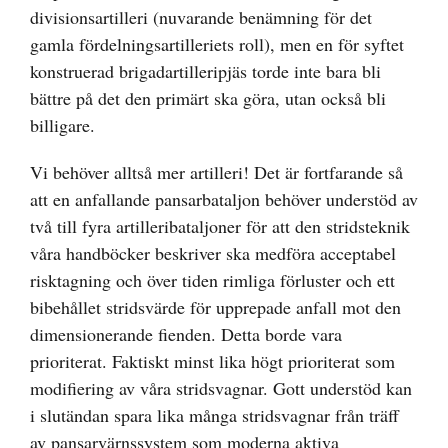
divisionsartilleri (nuvarande benämning för det
gamla fördelningsartilleriets roll), men en för syftet
konstruerad brigadartilleripjäs torde inte bara bli
bättre på det den primärt ska göra, utan också bli
billigare.
Vi behöver alltså mer artilleri! Det är fortfarande så
att en anfallande pansarbataljon behöver understöd av
två till fyra artilleribataljoner för att den stridsteknik
våra handböcker beskriver ska medföra acceptabel
risktagning och över tiden rimliga förluster och ett
bibehållet stridsvärde för upprepade anfall mot den
dimensionerande fienden. Detta borde vara
prioriterat. Faktiskt minst lika högt prioriterat som
modifiering av våra stridsvagnar. Gott understöd kan
i slutändan spara lika många stridsvagnar från träff
av pansarvärnssystem som moderna aktiva