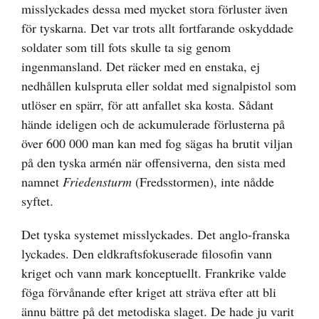
misslyckades dessa med mycket stora förluster även
för tyskarna. Det var trots allt fortfarande oskyddade
soldater som till fots skulle ta sig genom
ingenmansland. Det räcker med en enstaka, ej
nedhållen kulspruta eller soldat med signalpistol som
utlöser en spärr, för att anfallet ska kosta. Sådant
hände ideligen och de ackumulerade förlusterna på
över 600 000 man kan med fog sägas ha brutit viljan
på den tyska armén när offensiverna, den sista med
namnet
Friedensturm
(Fredsstormen), inte nådde
syftet.
Det tyska systemet misslyckades. Det anglo-franska
lyckades. Den eldkraftsfokuserade filosofin vann
kriget och vann mark konceptuellt. Frankrike valde
föga förvånande efter kriget att sträva efter att bli
ännu bättre på det metodiska slaget. De hade ju varit