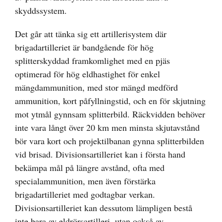
skyddssystem.
Det går att tänka sig ett artillerisystem där
brigadartilleriet är bandgående för hög
splitterskyddad framkomlighet med en pjäs
optimerad för hög eldhastighet för enkel
mängdammunition, med stor mängd medförd
ammunition, kort påfyllningstid, och en för skjutning
mot ytmål gynnsam splitterbild. Räckvidden behöver
inte vara långt över 20 km men minsta skjutavstånd
bör vara kort och projektilbanan gynna splitterbilden
vid brisad. Divisionsartilleriet kan i första hand
bekämpa mål på längre avstånd, ofta med
specialammunition, men även förstärka
brigadartilleriet med godtagbar verkan.
Divisionsartilleriet kan dessutom lämpligen bestå
inte bara av eldrörsartilleri, utan också av