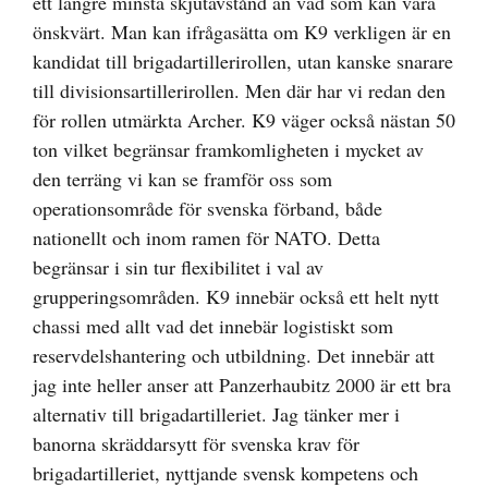
ett längre minsta skjutavstånd än vad som kan vara
önskvärt. Man kan ifrågasätta om K9 verkligen är en
kandidat till brigadartillerirollen, utan kanske snarare
till divisionsartillerirollen. Men där har vi redan den
för rollen utmärkta Archer. K9 väger också nästan 50
ton vilket begränsar framkomligheten i mycket av
den terräng vi kan se framför oss som
operationsområde för svenska förband, både
nationellt och inom ramen för NATO. Detta
begränsar i sin tur flexibilitet i val av
grupperingsområden. K9 innebär också ett helt nytt
chassi med allt vad det innebär logistiskt som
reservdelshantering och utbildning. Det innebär att
jag inte heller anser att Panzerhaubitz 2000 är ett bra
alternativ till brigadartilleriet. Jag tänker mer i
banorna skräddarsytt för svenska krav för
brigadartilleriet, nyttjande svensk kompetens och