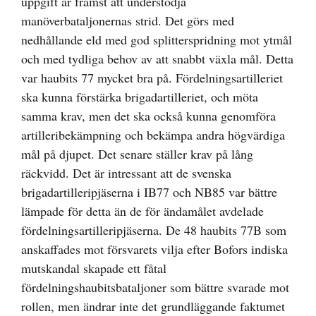
uppgift är främst att understödja
manöverbataljonernas strid. Det görs med
nedhållande eld med god splitterspridning mot ytmål
och med tydliga behov av att snabbt växla mål. Detta
var haubits 77 mycket bra på. Fördelningsartilleriet
ska kunna förstärka brigadartilleriet, och möta
samma krav, men det ska också kunna genomföra
artilleribekämpning och bekämpa andra högvärdiga
mål på djupet. Det senare ställer krav på lång
räckvidd. Det är intressant att de svenska
brigadartilleripjäserna i IB77 och NB85 var bättre
lämpade för detta än de för ändamålet avdelade
fördelningsartilleripjäserna. De 48 haubits 77B som
anskaffades mot försvarets vilja efter Bofors indiska
mutskandal skapade ett fåtal
fördelningshaubitsbataljoner som bättre svarade mot
rollen, men ändrar inte det grundläggande faktumet