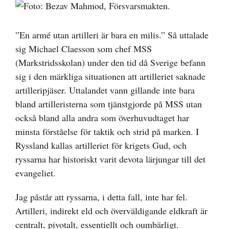
Visa
större
bild
”En armé utan artilleri är bara en milis.” Så uttalade
sig Michael Claesson som chef MSS
(Markstridsskolan) under den tid då Sverige befann
sig i den märkliga situationen att artilleriet saknade
artilleripjäser. Uttalandet vann gillande inte bara
bland artilleristerna som tjänstgjorde på MSS utan
också bland alla andra som överhuvudtaget har
minsta förståelse för taktik och strid på marken. I
Ryssland kallas artilleriet för krigets Gud, och
ryssarna har historiskt varit devota lärjungar till det
evangeliet.
Jag påstår att ryssarna, i detta fall, inte har fel.
Artilleri, indirekt eld och överväldigande eldkraft är
centralt, pivotalt, essentiellt och oumbärligt.