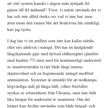
att vårt system kanske i någon mån nyttjade fel
pjäser till fel ändamål? Visst, vi måste använda det vi
har och inte alltid önska oss vad vi inte har, men
även inom den ramen blir det beskrivna lite märkligt,
kan jag tycka.
I dag har vi ett artilleri som inte kan kallas talrikt,
eller ens adekvat i mängd. Det har en hjulgående
långskjutande pjäs med hyfsad eldhastighet (jämfört
med haubits 77) men med för kontinuerligt understöd
av manöverstriden tyvärr både långt minsta
skjutavstånd och en begränsande mängd medförd
ammunition. Systemet är utmärkt för att nedkämpa
högvärdiga mål på långa håll, vilket förefaller
styrkas av erfarenheter från Ukraina, men inte fullt
lika lämpat för understöd av manövern. Om det
kniper kan Archer användas som både brigad- och