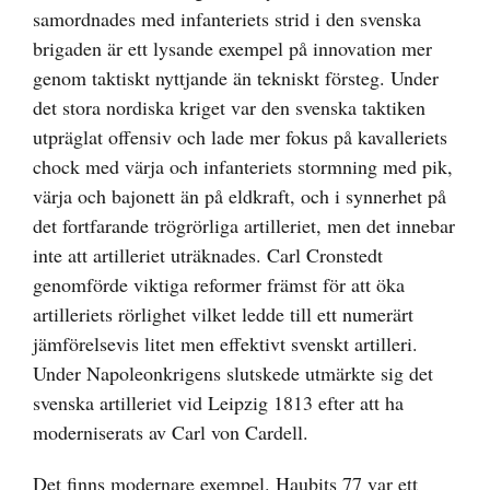
samordnades med infanteriets strid i den svenska
brigaden är ett lysande exempel på innovation mer
genom taktiskt nyttjande än tekniskt försteg. Under
det stora nordiska kriget var den svenska taktiken
utpräglat offensiv och lade mer fokus på kavalleriets
chock med värja och infanteriets stormning med pik,
värja och bajonett än på eldkraft, och i synnerhet på
det fortfarande trögrörliga artilleriet, men det innebar
inte att artilleriet uträknades. Carl Cronstedt
genomförde viktiga reformer främst för att öka
artilleriets rörlighet vilket ledde till ett numerärt
jämförelsevis litet men effektivt svenskt artilleri.
Under Napoleonkrigens slutskede utmärkte sig det
svenska artilleriet vid Leipzig 1813 efter att ha
moderniserats av Carl von Cardell.
Det finns modernare exempel. Haubits 77 var ett