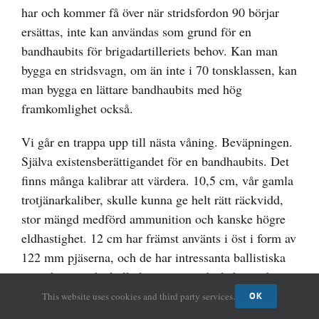
har och kommer få över när stridsfordon 90 börjar
ersättas, inte kan användas som grund för en
bandhaubits för brigadartilleriets behov. Kan man
bygga en stridsvagn, om än inte i 70 tonsklassen, kan
man bygga en lättare bandhaubits med hög
framkomlighet också.
Vi går en trappa upp till nästa våning. Beväpningen.
Själva existensberättigandet för en bandhaubits. Det
finns många kalibrar att värdera. 10,5 cm, vår gamla
trotjänarkaliber, skulle kunna ge helt rätt räckvidd,
stor mängd medförd ammunition och kanske högre
eldhastighet. 12 cm har främst använts i öst i form av
122 mm pjäserna, och de har intressanta ballistiska
egenskaper och skulle kunna vara idealiska ur de
perspektiven. 15,5 cm har stor verkan i det enskilda
This website uses cookies and third party services.
OK
skottet, men kanske lägre eldhastighet och mindre