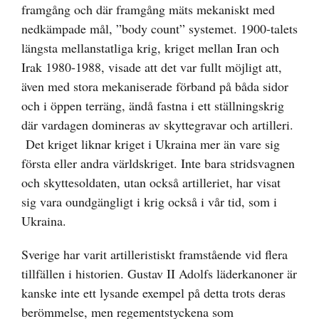
framgång och där framgång mäts mekaniskt med
nedkämpade mål, ”body count” systemet. 1900-talets
längsta mellanstatliga krig, kriget mellan Iran och
Irak 1980-1988, visade att det var fullt möjligt att,
även med stora mekaniserade förband på båda sidor
och i öppen terräng, ändå fastna i ett ställningskrig
där vardagen domineras av skyttegravar och artilleri.
Det kriget liknar kriget i Ukraina mer än vare sig
första eller andra världskriget. Inte bara stridsvagnen
och skyttesoldaten, utan också artilleriet, har visat
sig vara oundgängligt i krig också i vår tid, som i
Ukraina.
Sverige har varit artilleristiskt framstående vid flera
tillfällen i historien. Gustav II Adolfs läderkanoner är
kanske inte ett lysande exempel på detta trots deras
berömmelse, men regementstyckena som