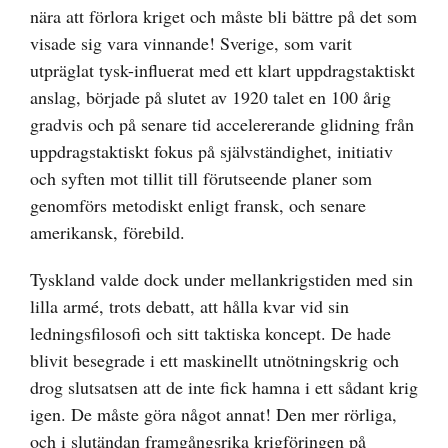
nära att förlora kriget och måste bli bättre på det som
visade sig vara vinnande! Sverige, som varit
utpräglat tysk-influerat med ett klart uppdragstaktiskt
anslag, började på slutet av 1920 talet en 100 årig
gradvis och på senare tid accelererande glidning från
uppdragstaktiskt fokus på självständighet, initiativ
och syften mot tillit till förutseende planer som
genomförs metodiskt enligt fransk, och senare
amerikansk, förebild.
Tyskland valde dock under mellankrigstiden med sin
lilla armé, trots debatt, att hålla kvar vid sin
ledningsfilosofi och sitt taktiska koncept. De hade
blivit besegrade i ett maskinellt utnötningskrig och
drog slutsatsen att de inte fick hamna i ett sådant krig
igen. De måste göra något annat! Den mer rörliga,
och i slutändan framgångsrika krigföringen på