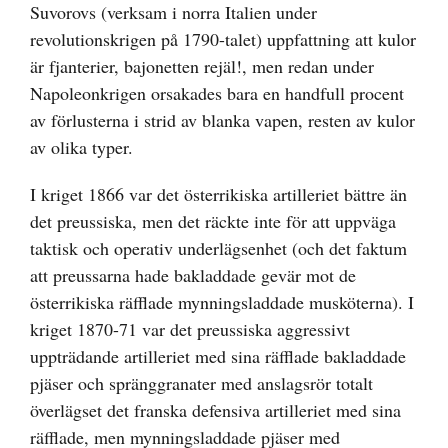
Suvorovs (verksam i norra Italien under
revolutionskrigen på 1790-talet) uppfattning att kulor
är fjanterier, bajonetten rejäl!, men redan under
Napoleonkrigen orsakades bara en handfull procent
av förlusterna i strid av blanka vapen, resten av kulor
av olika typer.
I kriget 1866 var det österrikiska artilleriet bättre än
det preussiska, men det räckte inte för att uppväga
taktisk och operativ underlägsenhet (och det faktum
att preussarna hade bakladdade gevär mot de
österrikiska räfflade mynningsladdade musköterna). I
kriget 1870-71 var det preussiska aggressivt
uppträdande artilleriet med sina räfflade bakladdade
pjäser och spränggranater med anslagsrör totalt
överlägset det franska defensiva artilleriet med sina
räfflade, men mynningsladdade pjäser med