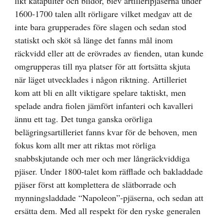
likt katapulter och blidor, blev artilleripjäserna under
1600-1700 talen allt rörligare vilket medgav att de
inte bara grupperades före slagen och sedan stod
statiskt och sköt så länge det fanns mål inom
räckvidd eller att de erövrades av fienden, utan kunde
omgrupperas till nya platser för att fortsätta skjuta
när läget utvecklades i någon riktning. Artilleriet
kom att bli en allt viktigare spelare taktiskt, men
spelade andra fiolen jämfört infanteri och kavalleri
ännu ett tag. Det tunga ganska orörliga
belägringsartilleriet fanns kvar för de behoven, men
fokus kom allt mer att riktas mot rörliga
snabbskjutande och mer och mer långräckviddiga
pjäser. Under 1800-talet kom räfflade och bakladdade
pjäser först att komplettera de slätborrade och
mynningsladdade “Napoleon”-pjäserna, och sedan att
ersätta dem. Med all respekt för den ryske generalen