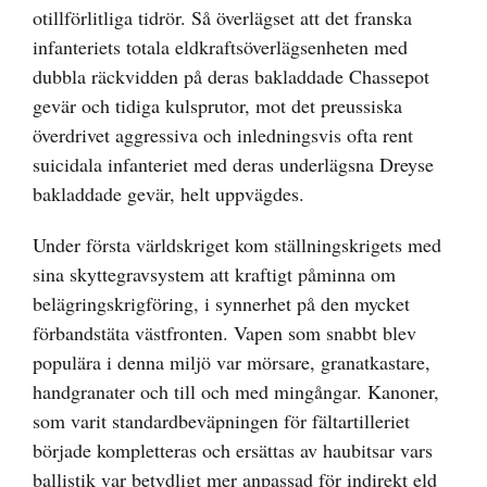
otillförlitliga tidrör. Så överlägset att det franska
infanteriets totala eldkraftsöverlägsenheten med
dubbla räckvidden på deras bakladdade Chassepot
gevär och tidiga kulsprutor, mot det preussiska
överdrivet aggressiva och inledningsvis ofta rent
suicidala infanteriet med deras underlägsna Dreyse
bakladdade gevär, helt uppvägdes.
Under första världskriget kom ställningskrigets med
sina skyttegravsystem att kraftigt påminna om
belägringskrigföring, i synnerhet på den mycket
förbandstäta västfronten. Vapen som snabbt blev
populära i denna miljö var mörsare, granatkastare,
handgranater och till och med mingångar. Kanoner,
som varit standardbeväpningen för fältartilleriet
började kompletteras och ersättas av haubitsar vars
ballistik var betydligt mer anpassad för indirekt eld