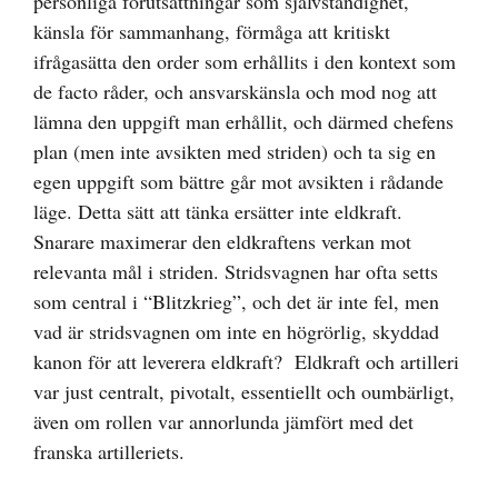
personliga förutsättningar som självständighet,
känsla för sammanhang, förmåga att kritiskt
ifrågasätta den order som erhållits i den kontext som
de facto råder, och ansvarskänsla och mod nog att
lämna den uppgift man erhållit, och därmed chefens
plan (men inte avsikten med striden) och ta sig en
egen uppgift som bättre går mot avsikten i rådande
läge. Detta sätt att tänka ersätter inte eldkraft.
Snarare maximerar den eldkraftens verkan mot
relevanta mål i striden. Stridsvagnen har ofta setts
som central i “Blitzkrieg”, och det är inte fel, men
vad är stridsvagnen om inte en högrörlig, skyddad
kanon för att leverera eldkraft? Eldkraft och artilleri
var just centralt, pivotalt, essentiellt och oumbärligt,
även om rollen var annorlunda jämfört med det
franska artilleriets.