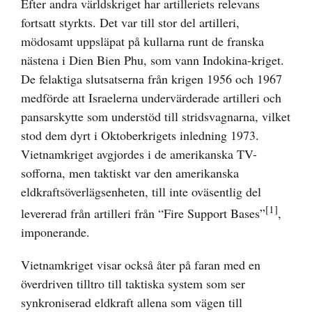
Efter andra världskriget har artilleriets relevans
fortsatt styrkts. Det var till stor del artilleri,
mödosamt uppsläpat på kullarna runt de franska
nästena i Dien Bien Phu, som vann Indokina-kriget.
De felaktiga slutsatserna från krigen 1956 och 1967
medförde att Israelerna undervärderade artilleri och
pansarskytte som understöd till stridsvagnarna, vilket
stod dem dyrt i Oktoberkrigets inledning 1973.
Vietnamkriget avgjordes i de amerikanska TV-
sofforna, men taktiskt var den amerikanska
eldkraftsöverlägsenheten, till inte oväsentlig del
[1]
levererad från artilleri från “Fire Support Bases”
,
imponerande.
Vietnamkriget visar också åter på faran med en
överdriven tilltro till taktiska system som ser
synkroniserad eldkraft allena som vägen till