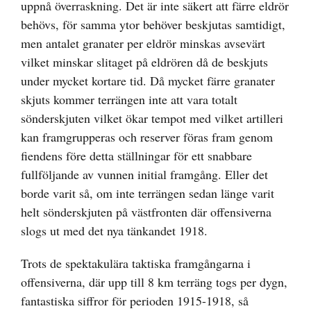
uppnå överraskning. Det är inte säkert att färre eldrör
behövs, för samma ytor behöver beskjutas samtidigt,
men antalet granater per eldrör minskas avsevärt
vilket minskar slitaget på eldrören då de beskjuts
under mycket kortare tid. Då mycket färre granater
skjuts kommer terrängen inte att vara totalt
sönderskjuten vilket ökar tempot med vilket artilleri
kan framgrupperas och reserver föras fram genom
fiendens före detta ställningar för ett snabbare
fullföljande av vunnen initial framgång. Eller det
borde varit så, om inte terrängen sedan länge varit
helt sönderskjuten på västfronten där offensiverna
slogs ut med det nya tänkandet 1918.
Trots de spektakulära taktiska framgångarna i
offensiverna, där upp till 8 km terräng togs per dygn,
fantastiska siffror för perioden 1915-1918, så