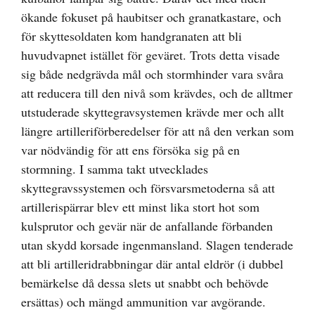
ökande fokuset på haubitser och granatkastare, och
för skyttesoldaten kom handgranaten att bli
huvudvapnet istället för geväret. Trots detta visade
sig både nedgrävda mål och stormhinder vara svåra
att reducera till den nivå som krävdes, och de alltmer
utstuderade skyttegravsystemen krävde mer och allt
längre artilleriförberedelser för att nå den verkan som
var nödvändig för att ens försöka sig på en
stormning. I samma takt utvecklades
skyttegravssystemen och försvarsmetoderna så att
artillerispärrar blev ett minst lika stort hot som
kulsprutor och gevär när de anfallande förbanden
utan skydd korsade ingenmansland. Slagen tenderade
att bli artilleridrabbningar där antal eldrör (i dubbel
bemärkelse då dessa slets ut snabbt och behövde
ersättas) och mängd ammunition var avgörande.