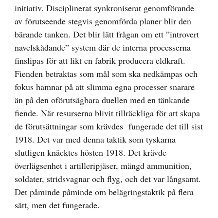
initiativ. Disciplinerat synkroniserat genomförande
av förutseende stegvis genomförda planer blir den
bärande tanken. Det blir lätt frågan om ett ”introvert
navelskådande” system där de interna processerna
finslipas för att likt en fabrik producera eldkraft.
Fienden betraktas som mål som ska nedkämpas och
fokus hamnar på att slimma egna processer snarare
än på den oförutsägbara duellen med en tänkande
fiende. När resurserna blivit tillräckliga för att skapa
de förutsättningar som krävdes fungerade det till sist
1918. Det var med denna taktik som tyskarna
slutligen knäcktes hösten 1918. Det krävde
överlägsenhet i artilleripjäser, mängd ammunition,
soldater, stridsvagnar och flyg, och det var långsamt.
Det påminde påminde om belägringstaktik på flera
sätt, men det fungerade.