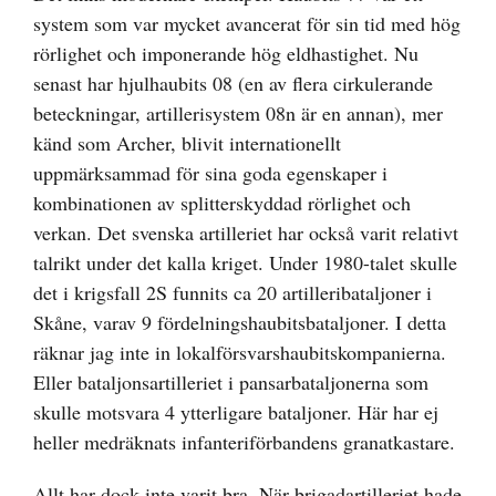
system som var mycket avancerat för sin tid med hög
rörlighet och imponerande hög eldhastighet. Nu
senast har hjulhaubits 08 (en av flera cirkulerande
beteckningar, artillerisystem 08n är en annan), mer
känd som Archer, blivit internationellt
uppmärksammad för sina goda egenskaper i
kombinationen av splitterskyddad rörlighet och
verkan. Det svenska artilleriet har också varit relativt
talrikt under det kalla kriget. Under 1980-talet skulle
det i krigsfall 2S funnits ca 20 artilleribataljoner i
Skåne, varav 9 fördelningshaubitsbataljoner. I detta
räknar jag inte in lokalförsvarshaubitskompanierna.
Eller bataljonsartilleriet i pansarbataljonerna som
skulle motsvara 4 ytterligare bataljoner. Här har ej
heller medräknats infanteriförbandens granatkastare.
Allt har dock inte varit bra. När brigadartilleriet hade