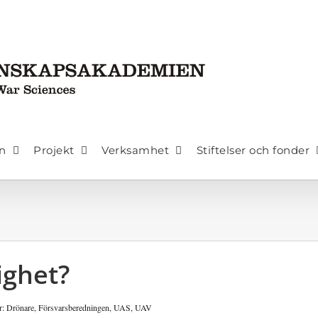
n
Projekt
Verksamhet
Stiftelser och fonder
ighet?
r:
Drönare
,
Försvarsberedningen
,
UAS
,
UAV