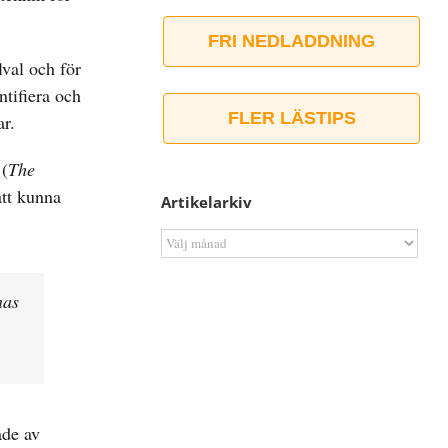
FRI NEDLADDNING
lval och för
tifiera och
FLER LÄSTIPS
ar.
 (
The
tt kunna
Artikelarkiv
Artikelarkiv
nas
ade av