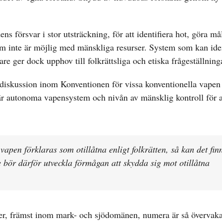
 försvar i stor utsträckning, för att identifiera hot, göra må
 inte är möjlig med mänskliga resurser. System som kan iden
e ger dock upphov till folkrättsliga och etiska frågeställning
iskussion inom Konventionen för vissa konventionella vapen
 autonoma vapensystem och nivån av mänsklig kontroll för a
apen förklaras som otillåtna enligt folkrätten, så kan det fin
ge bör därför utveckla förmågan att skydda sig mot otillåtna
iteter, främst inom mark- och sjödomänen, numera är så övervak