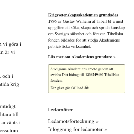
Krigsvetenskap­sakademien grundades
1796
av Gustav Wilhelm af Tibell bl a med
uppgiften att söka, skapa och sprida kunskap
om Sveriges säkerhet och försvar. Tibellska
fonden bildades för att stödja Akademiens
 vi göra i
publicistiska verksamhet.
n är vi
Läs mer om Akademiens grundare »
Stöd gärna Akademiens arbete
genom att
1236249460 Tibellska
 och i
swisha Ditt bidrag till
fonden
.
tida krig
🙏
Din gåva gör skillnad
amtidigt
Ledamöter
tära till
Ledamotsförteckning »
 använts i
Inloggning för ledamöter »
 Dessutom