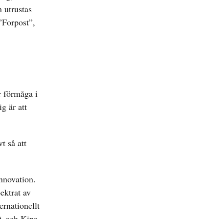
 utrustas
”Forpost”,
r förmåga i
g är att
t så att
nnovation.
ektrat av
ernationellt
A och Kina,