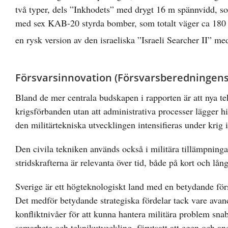
två typer, dels ”Inkhodets” med drygt 16 m spännvidd, som
med sex KAB-20 styrda bomber, som totalt väger ca 180 
en rysk version av den israeliska ”Israeli Searcher II” m
Försvarsinnovation (Försvarsberedningens
Bland de mer centrala budskapen i rapporten är att nya te
krigsförbanden utan att administrativa processer lägger hi
den militärtekniska utvecklingen intensifieras under krig
Den civila tekniken används också i militära tillämpninga
stridskrafterna är relevanta över tid, både på kort och lång
Sverige är ett högteknologiskt land med en betydande för
Det medför betydande strategiska fördelar tack vare avan
konfliktnivåer för att kunna hantera militära problem snab
samarbete och teknikutveckling, förutsatt att egen och 