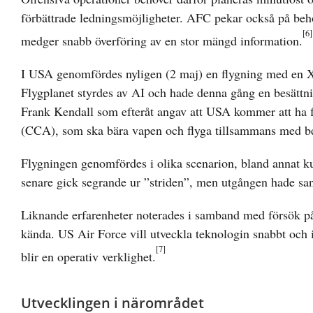
förbättrade ledningsmöjligheter. AFC pekar också på beho
[6]
medger snabb överföring av en stor mängd information.
I USA genomfördes nyligen (2 maj) en flygning med en X
Flygplanet styrdes av AI och hade denna gång en besättn
Frank Kendall som efteråt angav att USA kommer att ha f
(CCA), som ska bära vapen och flyga tillsammans med b
Flygningen genomfördes i olika scenarion, bland annat k
senare gick segrande ur ”striden”, men utgången hade san
Liknande erfarenheter noterades i samband med försök på
kända. US Air Force vill utveckla teknologin snabbt och i
[7]
blir en operativ verklighet.
Utvecklingen i närområdet