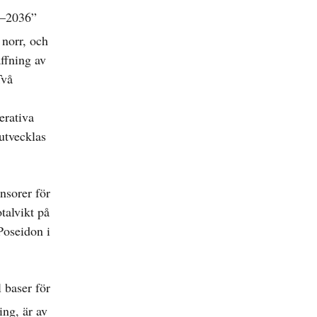
25–2036”
 norr, och
ffning av
Två
erativa
utvecklas
nsorer för
talvikt på
Poseidon i
 baser för
ng, är av