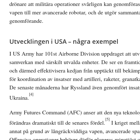
drönare att militära operationer svårligen kan genomföra
vapen till mer avancerade robotar, och de utgör sammanta
genomförande.
Utvecklingen i USA – några exempel
I US Army har 101st Airborne Division uppdraget att utvä
samverkan med särskilt utvalda enheter. De ser en framtid
och därmed effektivisera kedjan från upptäckt till bekäm
för koordination av insatser med artilleri, raketer, grana
De senaste månaderna har Ryssland även genomfört insat
[4]
Ukraina.
Army Futures Command (AFC) anser att den nya teknologi
[5]
förändras dramatiskt till de senares fördel.
I kriget mel
annat på grund av långräckviddiga vapen, avancerade span
Offensiva operationer behöver därför planeras minutiöst 