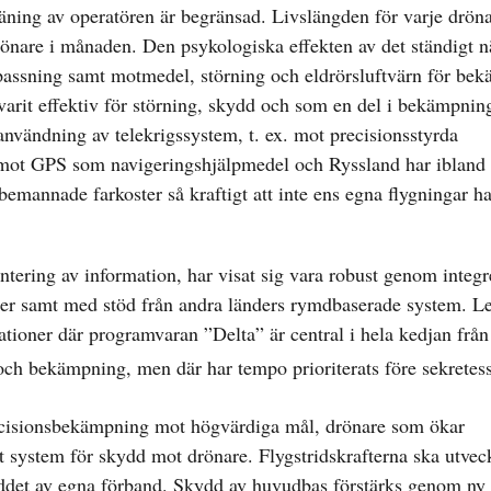
räning av operatören är begränsad. Livslängden för varje dröna
drönare i månaden. Den psykologiska effekten av det ständigt 
npassning samt motmedel, störning och eldrörsluftvärn för be
varit effektiv för störning, skydd och som en del i bekämpnin
användning av telekrigssystem, t. ex. mot precisionsstyrda
 mot GPS som navigeringshjälpmedel och Ryssland har ibland 
emannade farkoster så kraftigt att inte ens egna flygningar h
antering av information, har visat sig vara robust genom integr
rser samt med stöd från andra länders rymdbaserade system. L
tioner där programvaran ”Delta” är central i hela kedjan från
g och bekämpning, men där har tempo prioriterats före sekretess
cisionsbekämpning mot högvärdiga mål, drönare som ökar
 system för skydd mot drönare. Flygstridskrafterna ska utveck
yddet av egna förband. Skydd av huvudbas förstärks genom ny 