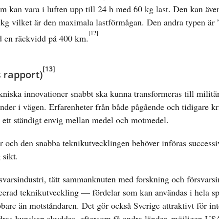
 kan vara i luften upp till 24 h med 60 kg last. Den kan även
kg vilket är den maximala lastförmågan. Den andra typen är 
[12]
ed en räckvidd på 400 km.
[13]
 rapport)
kniska innovationer snabbt ska kunna transformeras till militä
nder i vägen. Erfarenheter från både pågående och tidigare kri
 i ett ständigt envig mellan medel och motmedel.
r och den snabba teknikutvecklingen behöver införas successiv
 sikt.
svarsindustri, tätt sammanknuten med forskning och försvarsi
cerad teknikutveckling — fördelar som kan användas i hela sp
bare än motståndaren. Det gör också Sverige attraktivt för int
andras kunskap skyddas, eftersom få andra länder, möjligen US