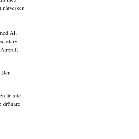
t nätverken
 med AI.
ecretary
Aircraft
. Den
n är inte
e drönare