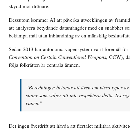
skydd mot drönare.
Dessutom kommer AI att påverka utvecklingen av framtidens
att analysera betydande datamängder med en snabbhet som
bekämpa mål utan inblandning av en mänsklig beslutsfattar
Sedan 2013 har autonoma vapensystem varit föremål för d
Convention on Certain Conventional Weapons,
CCW), där
följa folkrätten är centrala ämnen.
”Beredningen betonar att även om vissa typer av v
stater som väljer att inte respektera detta. Sveri
vapen.”
Det ingen överdrift att hävda att flertalet militära aktiv