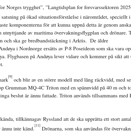
 for Norges trygghet”, ”Langtidsplan for forsvarssektoren 20
atsning på ökad situationsförståelse i närområdet, speciellt i
igaste komponenterna för att kunna uppnå detta är genom anska
 utnyttjande av maritima övervakningsflygplan och drönare. 
n och ska ge bredbandstäckning i Arktis. De äldre
Andøya i Nordnorge ersätts av P-8 Poseideon som ska vara op
ya. Flygbasen på Andøya lever vidare och kommer på sikt att 
t.
[9]
mark
och blir av en större modell med lång räckvidd, med se
hrop Grumman MQ-4C Triton med en spännvidd på 40 m och to
n inga beslut är ännu fattade. Triton används tillsammans med 
ända, tillkännagav Ryssland att de ska upprätta ett stort antal
[11]
 ännu inte känd.
Drönarna, som ska användas för övervakni