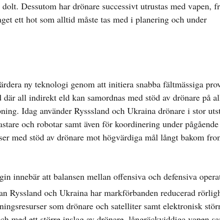
s dolt. Dessutom har drönare successivt utrustas med vapen, f
get ett hot som alltid måste tas med i planering och under
rdera ny teknologi genom att initiera snabba fältmässiga prov
 där all indirekt eld kan samordnas med stöd av drönare på al
pning. Idag använder Rysssland och Ukraina drönare i stor uts
tkastare och robotar samt även för koordinering under pågående
ser med stöd av drönare mot högvärdiga mål långt bakom fron
n innebär att balansen mellan offensiva och defensiva opera
lan Ryssland och Ukraina har markförbanden reducerad rörligh
ingsresurser som drönare och satelliter samt elektronisk stör
och med ett större inslag av drönare, långräckviddiga vapen 