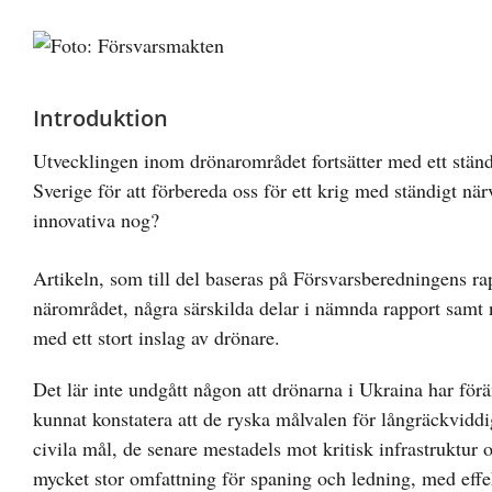
Visa
större
bild
Introduktion
Utvecklingen inom drönarområdet fortsätter med ett ständ
Sverige för att förbereda oss för ett krig med ständigt n
innovativa nog?
Artikeln, som till del baseras på Försvarsberedningens ra
närområdet, några särskilda delar i nämnda rapport samt n
med ett stort inslag av drönare.
Det lär inte undgått någon att drönarna i Ukraina har för
kunnat konstatera att de ryska målvalen för långräckviddig
civila mål, de senare mestadels mot kritisk infrastruktur 
mycket stor omfattning för spaning och ledning, med effek