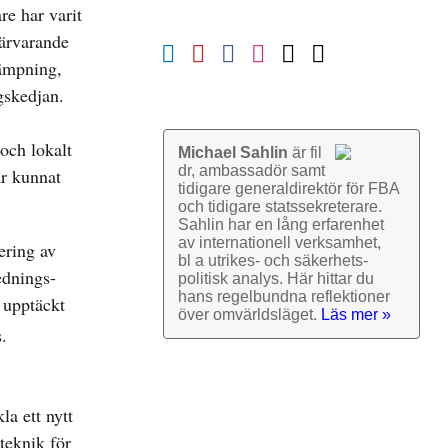
re har varit
närvarande
kämpning,
gskedjan.
och lokalt
Michael Sahlin
är fil
dr, ambassadör samt
ar kunnat
tidigare general­direktör för FBA
och tidigare stats­sekre­terare.
Sahlin har en lång erfarenhet
av inter­nationell verk­samhet,
ering av
bl a utrikes- och säkerhets­
ednings-
politisk analys. Här hittar du
hans regel­bundna reflek­tioner
 upptäckt
över omvärlds­läget.
Läs mer »
.
la ett nytt
teknik för