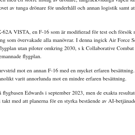
vet av tunga drönare för underhåll och annan logistik samt at
-62A VISTA, en F-16 som är modifierad för test och försök
ing som övervakade alla manövrar. I denna ingick Air Force S
lygplan utan piloter omkring 2030, s k Collaborative Combat 
emannade flygplan.
urvstrid mot en annan F-16 med en mycket erfaren besättning
nolikt varit annorlunda mot en mindre erfaren besättning.
 flygbasen Edwards i september 2023, men de exakta resultate
 takt med att planerna för en styrka bestående av AI-betjänad