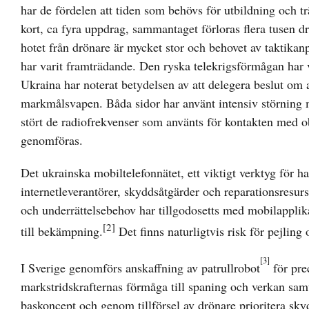
har de fördelen att tiden som behövs för utbildning och t
kort, ca fyra uppdrag, sammantaget förloras flera tusen 
hotet från drönare är mycket stor och behovet av taktika
har varit framträdande. Den ryska telekrigsförmågan har 
Ukraina har noterat betydelsen av att delegera beslut om 
markmålsvapen. Båda sidor har använt intensiv störning
stört de radiofrekvenser som använts för kontakten med ob
genomföras.
Det ukrainska mobiltelefonnätet, ett viktigt verktyg för h
internetleverantörer, skyddsåtgärder och reparationsresu
och underrättelsebehov har tillgodosetts med mobilapplika
[2]
till bekämpning.
Det finns naturligtvis risk för pejlin
[3]
I Sverige genomförs anskaffning av patrullrobot
för pre
markstridskrafternas förmåga till spaning och verkan samt
baskoncept och genom tillförsel av drönare prioritera sk