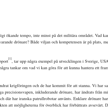
igt ökande tempo, inte minst på det militära området. Vad kan
ärvarande drönare? Både viljan och kompetensen är på plats, me
[1]
pport
, tar upp några exempel på utvecklingen i Sverige, USA
ågra tankar om vad vi kan göra för att kunna hantera ett fram
ändrat krigföringen och de har kommit för att stanna. Vi har s
a precisionsvapen, inkluderande drönare, har ändrats från mili
och där har iranska patrullrobotar använts. Enklare drönare har
ten att möjligheterna för överblick har förbättrats avsevärt.