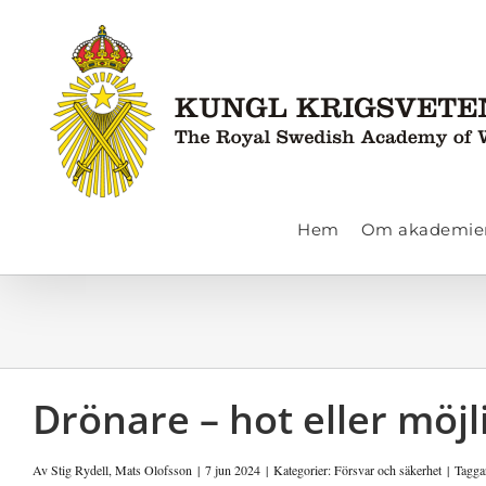
Fortsätt
till
innehållet
Hem
Om akademie
Drönare – hot eller möjl
Av
Stig Rydell
,
Mats Olofsson
|
7 jun 2024
|
Kategorier:
Försvar och säkerhet
|
Tagga