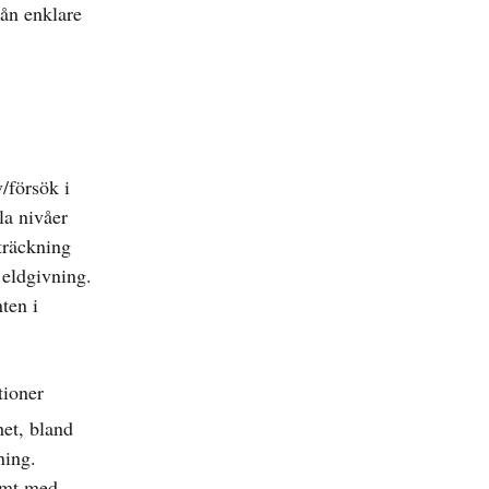
rån enklare
/försök i
la nivåer
träckning
 eldgivning.
ten i
tioner
et, bland
ning.
samt med