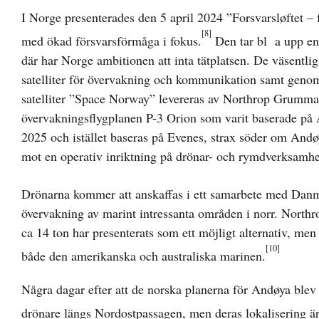
I Norge presenterades den 5 april 2024 ”Forsvarsløftet –
[8]
med ökad försvarsförmåga i fokus.
Den tar bl a upp en s
där har Norge ambitionen att inta tätplatsen. De väsentl
satelliter för övervakning och kommunikation samt genom
satelliter ”Space Norway” levereras av Northrop Grumma
övervakningsflygplanen P-3 Orion som varit baserade på 
2025 och istället baseras på Evenes, strax söder om Andø
mot en operativ inriktning på drönar- och rymdverksamhe
Drönarna kommer att anskaffas i ett samarbete med Dan
övervakning av marint intressanta områden i norr. Nort
ca 14 ton har presenterats som ett möjligt alternativ, me
[10]
både den amerikanska och australiska marinen.
Några dagar efter att de norska planerna för Andøya blev k
drönare längs Nordostpassagen, men deras lokalisering är