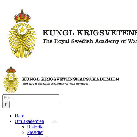
Fortsätt
till
innehållet
Sök
efter:
Hem
Om akademien
Historik
Presidiet