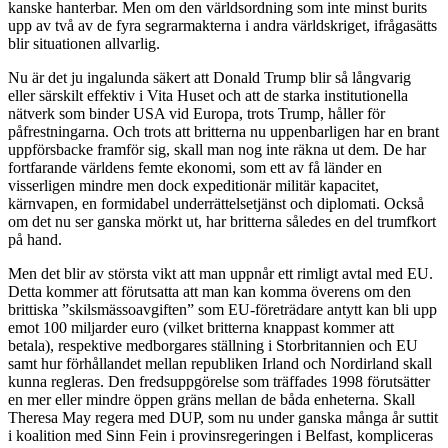
kanske hanterbar. Men om den världsordning som inte minst burits
upp av två av de fyra segrarmakterna i andra världskriget, ifrågasätts
blir situationen allvarlig.
Nu är det ju ingalunda säkert att Donald Trump blir så långvarig
eller särskilt effektiv i Vita Huset och att de starka institutionella
nätverk som binder USA vid Europa, trots Trump, håller för
påfrestningarna. Och trots att britterna nu uppenbarligen har en brant
uppförsbacke framför sig, skall man nog inte räkna ut dem. De har
fortfarande världens femte ekonomi, som ett av få länder en
visserligen mindre men dock expeditionär militär kapacitet,
kärnvapen, en formidabel underrättelsetjänst och diplomati. Också
om det nu ser ganska mörkt ut, har britterna således en del trumfkort
på hand.
Men det blir av största vikt att man uppnår ett rimligt avtal med EU.
Detta kommer att förutsatta att man kan komma överens om den
brittiska ”skilsmässoavgiften” som EU-företrädare antytt kan bli upp
emot 100 miljarder euro (vilket britterna knappast kommer att
betala), respektive medborgares ställning i Storbritannien och EU
samt hur förhållandet mellan republiken Irland och Nordirland skall
kunna regleras. Den fredsuppgörelse som träffades 1998 förutsätter
en mer eller mindre öppen gräns mellan de båda enheterna. Skall
Theresa May regera med DUP, som nu under ganska många år suttit
i koalition med Sinn Fein i provinsregeringen i Belfast, kompliceras