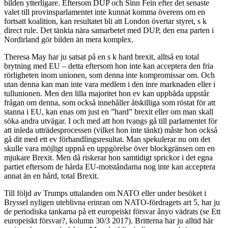
bilden ytterligare. Eftersom DUP och Sinn Fein efter det senaste
valet till provinsparlamentet inte kunnat komma överens om en
fortsatt koalition, kan resultatet bli att London övertar styret, s k
direct rule. Det tänkta nära samarbetet med DUP, den ena parten i
Nordirland gör bilden än mera komplex.
Theresa May har ju satsat på en s k hard brexit, alltså en total
brytning med EU – detta eftersom hon inte kan acceptera den fria
rörligheten inom unionen, som denna inte kompromissar om. Och
utan denna kan man inte vara medlem i den inre marknaden eller i
tullunionen. Men den lilla majoritet hon ev kan uppbåda uppstår
frågan om denna, som också innehåller åtskilliga som röstat för att
stanna i EU, kan enas om just en ”hard” brexit eller om man skall
söka andra utvägar. I och med att hon tvangs gå till parlamentet för
att inleda utträdesprocessen (vilket hon inte tänkt) måste hon också
gå dit med ett ev förhandlingsresultat. Man spekulerar nu om det
skulle vara möjligt uppnå en uppgörelse över blockgränsen om en
mjukare Brexit. Men då riskerar hon samtidigt sprickor i det egna
partiet eftersom de hårda EU-motståndarna nog inte kan acceptera
annat än en hård, total Brexit.
Till följd av Trumps uttalanden om NATO eller under besöket i
Bryssel nyligen uteblivna erinran om NATO-fördragets art 5, har ju
de periodiska tankarna på ett europeiskt försvar ånyo vädrats (se Ett
europeiskt försvar?, kolumn 30/3 2017). Britterna har ju alltid här