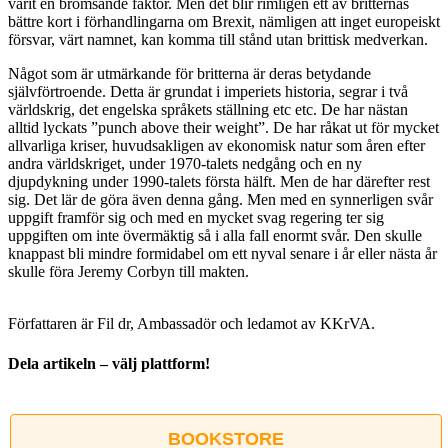
varit en bromsande faktor. Men det blir rimligen ett av britternas
bättre kort i förhandlingarna om Brexit, nämligen att inget europeiskt
försvar, värt namnet, kan komma till stånd utan brittisk medverkan.
Något som är utmärkande för britterna är deras betydande
självförtroende. Detta är grundat i imperiets historia, segrar i två
världskrig, det engelska språkets ställning etc etc. De har nästan
alltid lyckats ”punch above their weight”. De har råkat ut för mycket
allvarliga kriser, huvudsakligen av ekonomisk natur som åren efter
andra världskriget, under 1970-talets nedgång och en ny
djupdykning under 1990-talets första hälft. Men de har därefter rest
sig. Det lär de göra även denna gång. Men med en synnerligen svår
uppgift framför sig och med en mycket svag regering ter sig
uppgiften om inte övermäktig så i alla fall enormt svår. Den skulle
knappast bli mindre formidabel om ett nyval senare i år eller nästa år
skulle föra Jeremy Corbyn till makten.
Författaren är Fil dr, Ambassadör och ledamot av KKrVA.
Dela artikeln – välj plattform!
Facebook
X
Reddit
LinkedIn
WhatsApp
Tumblr
Pinterest
Vk
E-
post
BOOKSTORE