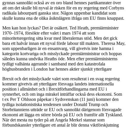
gynnas sannolikt också av en oro bland hennes partikamrater över
att om det skulle bli nyval är risken för en ny regering med Corbyns
radikala labourparti ganska stor. Någon uppenbar kandidat som
skulle kunna ena de olika åsiktslägren ifråga om EU finns knappast.
Men kan hon lyckas? Det är osäkert. Ted Heath, premiärminister
1970–1974, försökte efter valet i mars 1974 att som
minoritetsregering sitta kvar med liberalernas stöd. Men det gick
bara ett halvår innan ett nyval förde labour till makten. Theresa May,
som uppenbarligen är en ensamvarg, vill givetvis inte hamna i
kategorin kortvariga och misslyckade premiärministrar och hoppas
således kunna undvika Heaths öde. Men efter premiärministerns
tydligt valhänta agerande i samband med den katastrofala
höghusbranden i London har hennes aktier sjunkit ytterligare
Brexit och det misslyckade valet som resulterat i en svag regering
kommer givetvis att ytterligare försvaga landets internationella
position i allmänhet och i Brexitförhandlingarna med EU i
synnerhet, och om inga mirakel inträffar också dess ekonomi. Som
t ex Per T Ohlsson påpekar i Sydsvenskan (11 juni) kommer den
tydliga isolationistiska tendensen under Donald Trump och
Storbritanniens utträde ur EU och sannolikt därigenom försvagade
ekonomi att lägga en större börda på EU och framför allt Tyskland.
När det mesta nu tyder på att Angela Merkel stannar som
förbundskansler ytterligare ett antal år blir denna viktförskjutning