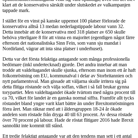
klart att de konservativa särskilt under slutskedet av valkampanjen
tappade mark.
I stället för en vinst på kanske uppemot 100 platser förlorade de
konservativa alltså 13 medan nederlagstippade labour vann 32.
Detta innebär att de konservativa med 318 platser av 650 skulle
behöva ytterligare 8 för att vinna en majoritet (egentligen något färre
eftersom det nationalistiska Sinn Fein, som vann sju mandat i
Nordirland, vägrar att inta sina platser i underhuset).
Detta var det första felaktiga antagande som många professionella
bedömare (inkl undertecknad) gjorde. Det andra innebar att man
trodde att valdeltagandet skulle sjunka, eftersom man inom ett år haft
folkomröstning om EU, kommunalval i delar av Storbritannien och
nytt parlamentsval. Man gissade att väljarna skulle irritera sig på
detta flitiga röstande och välja soffan, vilket i så fall brukar gynna
torypartiet. Men valdeltagandet ökade tvärtom med några procent till
ca 70, vilket för landet är en ganska normal siffra. Framför allt tycks
röstandet bland yngre varit klart bättre än under Brexitomröstningen
förra året. Man räknar med att i åldersgruppen 18-24 år ökade
andelen som röstade från dryga 40 till 63 procent. Av dessa röstade
över 70 procent på labour. Hade de röstat flitigare 2016 hade Brexit
sannolikt inte kommit till stånd.
Ett tredje felaktigt antagande var att den tendens man sett i ett antal