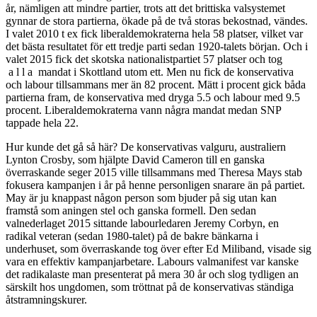
år, nämligen att mindre partier, trots att det brittiska valsystemet
gynnar de stora partierna, ökade på de två storas bekostnad, vändes.
I valet 2010 t ex fick liberaldemokraterna hela 58 platser, vilket var
det bästa resultatet för ett tredje parti sedan 1920-talets början. Och i
valet 2015 fick det skotska nationalistpartiet 57 platser och tog
a l l a mandat i Skottland utom ett. Men nu fick de konservativa
och labour tillsammans mer än 82 procent. Mätt i procent gick båda
partierna fram, de konservativa med dryga 5.5 och labour med 9.5
procent. Liberaldemokraterna vann några mandat medan SNP
tappade hela 22.
Hur kunde det gå så här? De konservativas valguru, australiern
Lynton Crosby, som hjälpte David Cameron till en ganska
överraskande seger 2015 ville tillsammans med Theresa Mays stab
fokusera kampanjen i år på henne personligen snarare än på partiet.
May är ju knappast någon person som bjuder på sig utan kan
framstå som aningen stel och ganska formell. Den sedan
valnederlaget 2015 sittande labourledaren Jeremy Corbyn, en
radikal veteran (sedan 1980-talet) på de bakre bänkarna i
underhuset, som överraskande tog över efter Ed Miliband, visade sig
vara en effektiv kampanjarbetare. Labours valmanifest var kanske
det radikalaste man presenterat på mera 30 år och slog tydligen an
särskilt hos ungdomen, som tröttnat på de konservativas ständiga
åtstramningskurer.