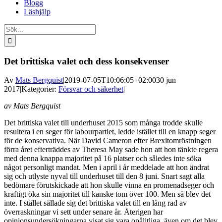
Blogg
Läshjälp
Sök
efter:
Det brittiska valet och dess konsekvenser
Av
Mats Bergquist
|
2019-07-05T10:06:05+02:00
30 jun
2017
|
Kategorier:
Försvar och säkerhet
|
av Mats Bergquist
Det brittiska valet till underhuset 2015 som många trodde skulle
resultera i en seger för labourpartiet, ledde istället till en knapp seger
för de konservativa. När David Cameron efter Brexitomröstningen
förra året efterträddes av Theresa May sade hon att hon tänkte regera
med denna knappa majoritet på 16 platser och således inte söka
något personligt mandat. Men i april i år meddelade att hon ändrat
sig och utlyste nyval till underhuset till den 8 juni. Snart sagt alla
bedömare förutskickade att hon skulle vinna en promenadseger och
kraftigt öka sin majoritet till kanske tom över 100. Men så blev det
inte. I stället sällade sig det brittiska valet till en lång rad av
överraskningar vi sett under senare år. Återigen har
opinionsundersökningarna visat sig vara opålitliga, även om det blev