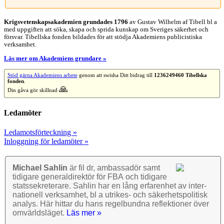
Krigsvetenskap­sakademien grundades 1796
av Gustav Wilhelm af Tibell bl a
med uppgiften att söka, skapa och sprida kunskap om Sveriges säkerhet och
försvar. Tibellska fonden bildades för att stödja Akademiens publicistiska
verksamhet.
Läs mer om Akademiens grundare »
Stöd gärna Akademiens arbete
genom att swisha Ditt bidrag till
1236249460 Tibellska
fonden
.
🙏
Din gåva gör skillnad
Ledamöter
Ledamotsförteckning »
Inloggning för ledamöter »
Michael Sahlin
är fil dr, ambassadör samt
tidigare general­direktör för FBA och tidigare
stats­sekre­terare. Sahlin har en lång erfarenhet av inter­
nationell verk­samhet, bl a utrikes- och säkerhets­politisk
analys. Här hittar du hans regel­bundna reflek­tioner över
omvärlds­läget.
Läs mer »