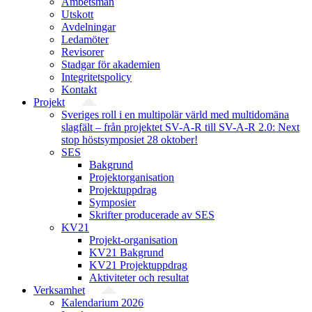
Ämbetsmän
Utskott
Avdelningar
Ledamöter
Revisorer
Stadgar för akademien
Integritetspolicy
Kontakt
Projekt
Sveriges roll i en multipolär värld med multidomäna
slagfält – från projektet SV-A-R till SV-A-R 2.0: Next
stop höstsymposiet 28 oktober!
SES
Bakgrund
Projekt­organisation
Projektuppdrag
Symposier
Skrifter producerade av SES
KV21
Projekt-organisation
KV21 Bakgrund
KV21 Projektuppdrag
Aktiviteter och resultat
Verksamhet
Kalendarium 2026