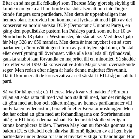
Efter en så magnifik felkalkyl som Theresa May gjort sig skyldig till
kunde man tycka att hon borde dra slutsatsen att hon inte längre
kunde fungera som partiledare. Men detta är uppenbarligen inte
hennes plan. Huruvida hon kommer att lyckas att med hjälp av det
konservativa nordirländska DUP (Democratic Unionist Party), en
gång den populistiske pastorn Ian Paisleys parti, som nu har 10 av
Nordirlands 18 platser i Westminster, återstår att se. Med dess hjälp
får May 328 av 650 mandat. Men detta är inte mycket i ett så stort
parlament, där omsättningen i form av partibyten, sjukdom, dödsfall
eller överflyttning till överhuset, vilka alla kan leda till fyllnadsval,
ganska snabbt kan förvandla en majoritet till en minoritet. Så skedde
t ex efter valet 1992 då konservative John Major vann överraskande
seger. Men redan efter några år hade denna majoritet försvunnit.
Därtill kommer att de konservativa är ett särskilt i EU-frågan splittrat
parti.
Så varför hänger sig då Theresa May kvar vid makten? Förutom
viljan att söka rätta till med vad hon ställt till med, har det rimligen
att göra med att hon och säkert många av hennes partikamrater vill
undvika en ny ledarstrid, bara ett år efter Brexitomröstningen. Men
det har också att göra med att förhandlingarna om Storbritanniens
uttåg ur EU börjar denna månad. En ledarstrid skulle ytterligare
kunna komplicera bilden. Theresa May kan nu försöka gömma sig
bakom EU:s tidtabell och hänvisa till omöjligheten av att igen byta
partiledare under dessa för landet mycket viktiga förhandlingar. Hon