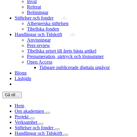
Inval
Referat
Belöningar
Stiftelser och fonder
Albergerska stiftelsen
Tibellska fonden
Handlingar och Tidskrift
Anvisningar
Peer-review
Tibellska priset till årets bästa artikel
Prenumeration, särtryck och lösnummer
Open Access
Tidigare publicerade digitala utgåvor
Blogg
Läshjälp
Gå till…
Hem
Om akademien
Projekt
Verksamhet
Stiftelser och fonder
Handlingar och Tidskrift