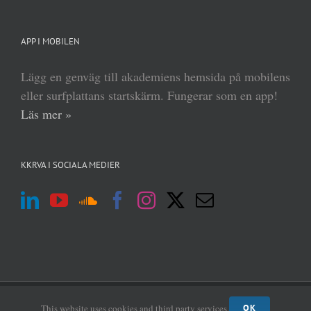
APP I MOBILEN
Lägg en genväg till akademiens hemsida på mobilens
eller surfplattans startskärm. Fungerar som en app!
Läs mer »
KKRVA I SOCIALA MEDIER
(c) Kungl Krigsvetenskapsakademien 2013–
2026 | Form:
MABRAB
|
Admin
This website uses cookies and third party services.
OK