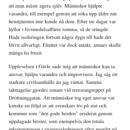
att man måste agera själv. Människor hjälpte
varandra, till exempel genom att söka upp äldre när
hemtjänsten inte kunde nå dem. Efter tre dagar var
hyllor i livsmedelsaffärer tomma, så de stängde.
Hade isoleringen fortsatt några dygn till hade det
blivit allvarligt. Elnätet var dock intakt, annars skulle
många ha frusit.
Upplevelsen i Gävle sade mig att människor kan ta
ansvar, hjälpa varandra och improvisera. Jag såg ett
starkare civilsamhälle än jag väntat. Samma
iakttagelse gjordes senare vid terrorangreppet på
Drottninggatan. Att människor tog eget ansvar var
kanske en följd av att svenskars tro på stat och
kommun som ”den gode herden” eroderat genom
uppdagade brister, som exempelvis den totala
inkompetensen i spaningsledningen efter mordet på