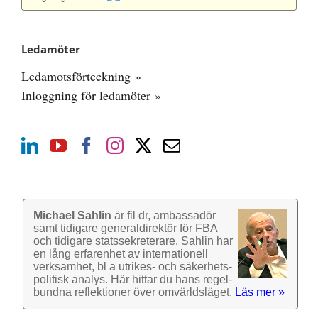
Ledamöter
Ledamotsförteckning »
Inloggning för ledamöter »
Michael Sahlin
är fil dr, ambassadör
samt tidigare general­direktör för FBA
och tidigare stats­sekre­terare. Sahlin har
en lång erfarenhet av inter­nationell
verk­samhet, bl a utrikes- och säkerhets­
politisk analys. Här hittar du hans regel­
bundna reflek­tioner över omvärlds­läget.
Läs mer »