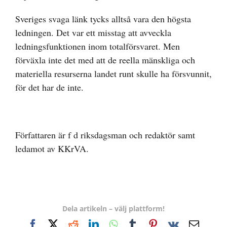
Sveriges svaga länk tycks alltså vara den högsta
ledningen. Det var ett misstag att avveckla
ledningsfunktionen inom totalförsvaret. Men
förväxla inte det med att de reella mänskliga och
materiella resurserna landet runt skulle ha försvunnit,
för det har de inte.
Författaren är f d riksdagsman och redaktör samt
ledamot av KKrVA.
Dela artikeln – välj plattform!
Facebook
X
Reddit
LinkedIn
WhatsApp
Tumblr
Pinterest
Vk
E-