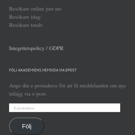
Besökare online just nu:
Besökare idag:
Besökare totalt:
Integritetspolicy / GDPR
FÖLJ AKADEMIENS HEMSIDA VIA EPOST
Ange din e-postadress för att få meddelanden om nya
inlägg via e-post.
E-
postadress
Följ