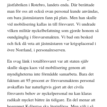
jästfabriken i Rotebro, landets enda. Där berättade
man för oss att också ovan personal kunde användas,
om bara jästmästaren fann på plats. Men han skulle
vid mobilisering kallas in till försvaret. Vi undrade
vilken militär nyckelbefattning som gjorde honom så
oundgänglig i försvarsmakten. Vi bad om besked
och fick då veta att jästmästaren var krigsplacerad i
övre Norrland, i personalreserven.
En svag länk i totalförsvaret var att staten själv
skulle skapa kaos vid mobilisering genom att
myndigheterna inte förmådde samarbeta. Bara det
faktum att 95 procent av försvarsmaktens personal
avskaffats har naturligtvis gjort att det civila
försvarets behov av nyckelpersonal nu kan klaras
radikalt mycket bättre än tidigare. En del menar att
begreppet K-företag ska återinföras. Men välj i så