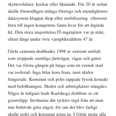
skyttesoldater, kockar eller liknande. För 20 år sedan
skulle förmodligen många företags och myndigheters
datasystem klappat ihop efter mobilisering eftersom
liten till ingen kompetens fanns kvar för att åtgärda
fel. Den stora majoriteten IT-ingenjörer var ju män,
oftast långt under övre värnpliktsåldern 47 år.
Gävle centrum drabbades 1998 av extremt snöfall
som stoppade samtliga järnvägar, vägar och gator.
Det var första gången på länge som en svensk stad
var isolerad. Inga bilar kom fram, men skidor
fungerade. Kommun och polis tappade fysisk kontakt
med befolkningen. Skolor och arbetsplatser stängdes.
Några år tidigare hade Karlskoga drabbats av ett
gasutsläpp. Invånarna där tycktes utgå från att man
inte behövde göra något, för om det blev farligt
skulle polis och kommun gripa in. I Gävle insåg alla