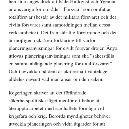
hemsida anges dock att både Hultqvist och Ygeman
är ansvariga för området ”Försvar” som omfattar
totalförsvar (består av det militära försvaret och det
civila försvaret samt samordningen mellan dessa
verksamheter). Det framstår lite förvirrande och det
är möjligen också en förklaring till varför
planeringsanvisningar för civilt försvar dröjer. Ånyo
utlovas planeringsanvisningar som ska ”säkerställa
en sammanhängande planering för totalförsvaret”.
Och i avvaktan på dem är aktörerna i vänteläge,
alldeles oavsett vad man anser om den saken.
Regeringen skriver att det förändrade
säkerhetspolitiska läget medför ett behov att
återuppta arbetet med samhällets förmåga vid
krigsfara och krig. Berörda myndigheter behöver
utveckla planeringen och vidta åtgärder för att