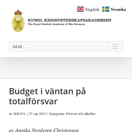
Fortsätt
Svenska
English
till
innehållet
Gå till…
Budget i väntan på
totalförsvar
Av
KKrVA
|
23 sep 2015
|
Kategorier:
Försvar och säkerhet
av Annika Nordgren Christensen