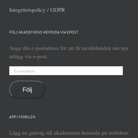
Integritetspolicy / GDPR
FÖLJ AKADEMIENS HEMSIDA VIA EPOST
Ange din e-postadress för att få meddelanden om nya
inlägg via e-post.
E-
postadress
Följ
APP I MOBILEN
Lägg en genväg till akademiens hemsida på mobilens