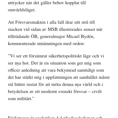
uttrycker när det gäller behov kopplat till
omvärldsläget.
Att Försvarsmakten i alla fall drar sitt strå till
stacken vid sidan av MSB illustrerades senast när
tillträdande ÖB, generalmajor Micael Bydén,
kommenterade utnämningen med orden:
”Vi ser ett försämrat säkerhetspolitiskt läge och vi
ser nya hot. Det är en situation som ger mig som
officer anledning att vara bekymrad samtidigt som
det har stärkt mig i uppfattningen att samhället måste
stå bättre rustat för att möta denna nya värld och i
betydelsen av ett modernt svenskt försvar – civilt
som militärt.”
Författaren är analytiker, f d riksdagsledamot och