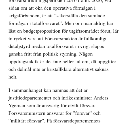
försvarsinriktningsperioden 2016 t.o.m. 2020, vid
sidan om att öka den operativa förmågan i
krigsförbanden, är att ”säkerställa den samlade
förmågan i totalförsvaret”. Men om man aldrig har
läst en budgetproposition för utgiftsområdet förut, lär
intrycket vara att Försvarsmakten är fullkomligt
detaljstyrd medan totalförsvaret i övrigt släpps
ganska fritt från politisk styrning. Någon
uppdragstaktik är det inte heller tal om, då uppgifter
och delmål inte är kristallklara alternativt saknas
helt.
I sammanhanget kan nämnas att det är
justitiedepartementet och inrikesminister Anders
Ygeman som är ansvarig för civilt försvar.
Försvarsministern ansvarar för ”försvar” och
”militärt försvar”. På försvarsdepartementets