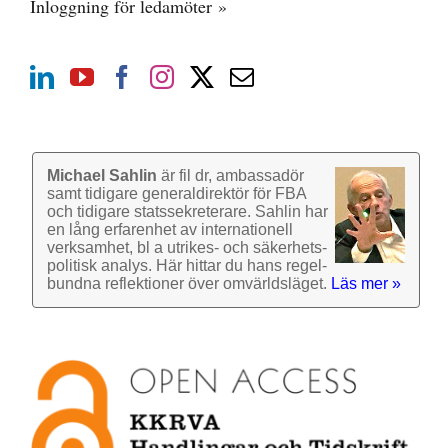
Inloggning för ledamöter »
Michael Sahlin
är fil dr, ambassadör
samt tidigare general­direktör för FBA
och tidigare stats­sekre­terare. Sahlin har
en lång erfarenhet av inter­nationell
verk­samhet, bl a utrikes- och säkerhets­
politisk analys. Här hittar du hans regel­
bundna reflek­tioner över omvärlds­läget.
Läs mer »