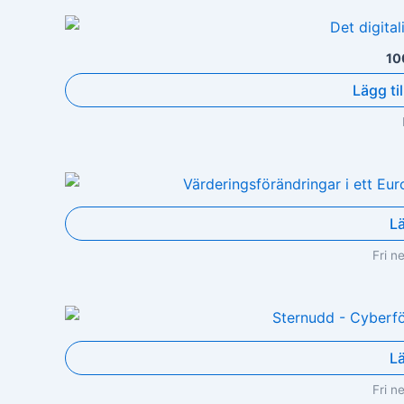
10
Lägg til
L
Fri n
L
Fri n