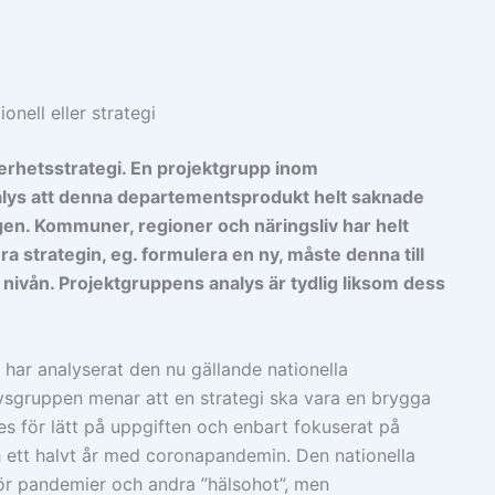
onell eller strategi
erhetsstrategi. En projektgrupp inom
lys att denna departementsprodukt helt saknade
agen. Kommuner, regioner och näringsliv har helt
a strategin, eg. formulera en ny, måste denna till
 nivån. Projektgruppens analys är tydlig liksom dess
ar analyserat den nu gällande nationella
alysgruppen menar att en strategi ska vara en brygga
es för lätt på uppgiften och enbart fokuserat på
och ett halvt år med coronapandemin. Den nationella
för pandemier och andra ”hälsohot”, men