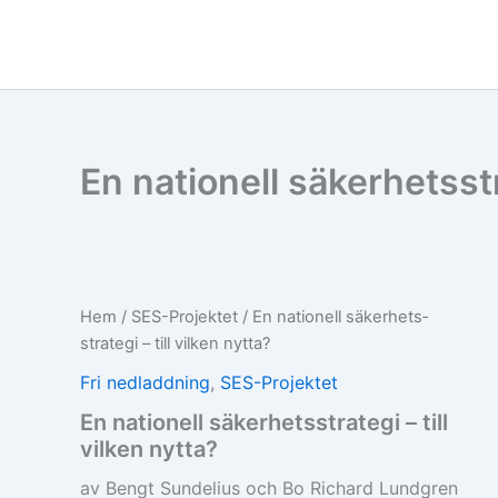
Hoppa
till
innehåll
En nationell säkerhets­str
Hem
/
SES-Projektet
/ En nationell säkerhets­
strategi – till vilken nytta?
Fri nedladdning
,
SES-Projektet
En nationell säkerhets­strategi – till
vilken nytta?
av Bengt Sundelius och Bo Richard Lundgren