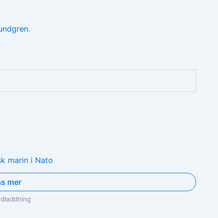
undgren
.
äs mer
edladdning