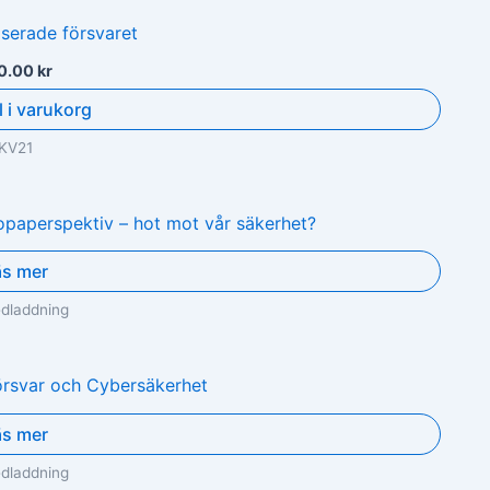
0.00
kr
l i varukorg
KV21
äs mer
edladdning
äs mer
edladdning