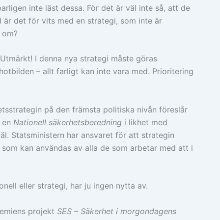
igen inte läst dessa. För det är väl inte så, att de
 är det för vits med en strategi, som inte är
g om?
 Utmärkt! I denna nya strategi måste göras
otbilden – allt farligt kan inte vara med. Prioritering
etsstrategin på den främsta politiska nivån föreslår
r en
Nationell säkerhetsberedning
i likhet med
l. Statsministern har ansvaret för att strategin
t, som kan användas av alla de som arbetar med att i
ell eller strategi, har ju ingen nytta av.
demiens projekt
SES – Säkerhet
i morgondagens