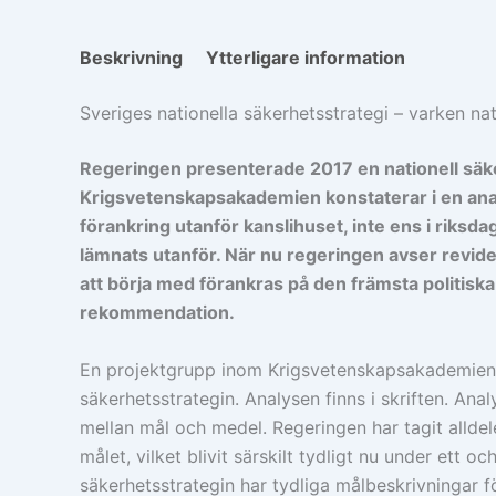
Beskrivning
Ytterligare information
Sveriges nationella säkerhets­strategi – varken nati
Regeringen presenterade 2017 en nationell säk
Krigsvetenskapsakademien konstaterar i en ana
förankring utanför kanslihuset, inte ens i riksd
lämnats utanför. När nu regeringen avser revider
att börja med förankras på den främsta politiska
rekommendation.
En projektgrupp inom Krigsvetenskapsakademien h
säkerhetsstrategin. Analysen finns i skriften. An
mellan mål och medel. Regeringen har tagit alldel
målet, vilket blivit särskilt tydligt nu under ett 
säkerhetsstrategin har tydliga målbeskrivningar 