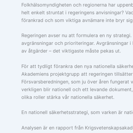
Folkhälsomyndigheten och regionerna har uppenbarl
helt enkelt struntat i regeringens anvisningar? Vad
förankrad och som viktiga avnämare inte bryr si
Regeringen avser nu att formulera en ny strategi.
avgränsningar och prioriteringar. Avgränsningar i h
av åtgärder – det viktigaste måste pekas ut.
För att tydligt förankra den nya nationella säkerh
Akademiens projektgrupp att regeringen tillsätte
Försvarsberedningen, som ju över åren fungerat vä
verkligen blir nationell och ett levande dokumen
olika roller stärka vår nationella säkerhet.
En nationell säkerhetsstrategi, som varken är nation
Analysen är en rapport från Krigsvetenskapsaka