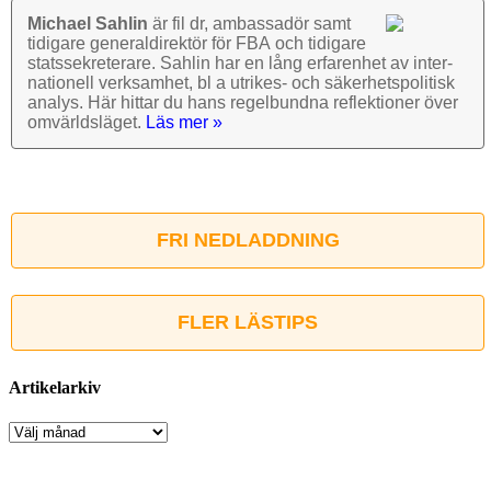
Michael Sahlin
är fil dr, ambassadör samt
tidigare general­direktör för FBA och tidigare
stats­sekre­terare. Sahlin har en lång erfarenhet av inter­
nationell verk­samhet, bl a utrikes- och säkerhets­politisk
analys. Här hittar du hans regel­bundna reflek­tioner över
omvärlds­läget.
Läs mer »
FRI NEDLADDNING
FLER LÄSTIPS
Artikelarkiv
Artikelarkiv