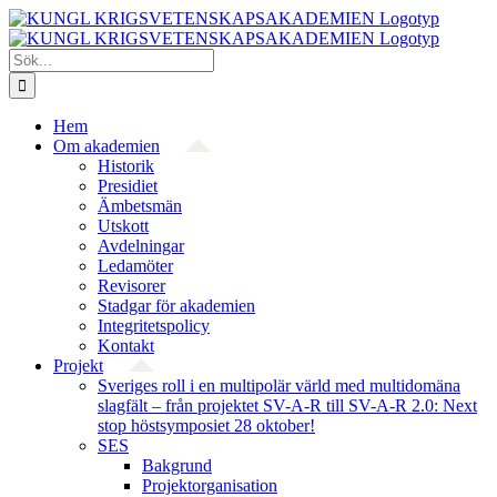
Fortsätt
till
innehållet
Sök
efter:
Hem
Om akademien
Historik
Presidiet
Ämbetsmän
Utskott
Avdelningar
Ledamöter
Revisorer
Stadgar för akademien
Integritetspolicy
Kontakt
Projekt
Sveriges roll i en multipolär värld med multidomäna
slagfält – från projektet SV-A-R till SV-A-R 2.0: Next
stop höstsymposiet 28 oktober!
SES
Bakgrund
Projekt­organisation