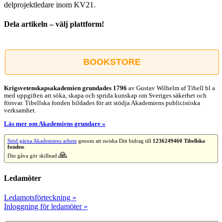
delprojektledare inom KV21.
Dela artikeln – välj plattform!
Facebook
X
Reddit
LinkedIn
WhatsApp
Tumblr
Pinterest
Vk
E-
post
BOOKSTORE
Krigsvetenskap­sakademien grundades 1796
av Gustav Wilhelm af Tibell bl a
med uppgiften att söka, skapa och sprida kunskap om Sveriges säkerhet och
försvar. Tibellska fonden bildades för att stödja Akademiens publicistiska
verksamhet.
Läs mer om Akademiens grundare »
Stöd gärna Akademiens arbete
genom att swisha Ditt bidrag till
1236249460 Tibellska
fonden
.
🙏
Din gåva gör skillnad
Ledamöter
Ledamotsförteckning »
Inloggning för ledamöter »