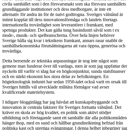
civila samhället som i den försvarsmakt som ska försvara samhällets
grundläggande institutioner och dess medborgare, är inte ett
alternativ för andra än för de naivt godtrogna. Sveriges välstånd är
intimt kopplat till dess innovationsförmåga och landets företags
internationella trovärdighet som leverantörer i framkant, med
spetsiga produkter. Det kan gälla tung basindustri såväl som t ex
mode-, musik- och spelbranscherna. Över hela linjen behöver
Sverige hålla sig kvar i teknikens framkant, annars rasar snabbt de
samhällsekonomiska förutsättningarna att vara öppna, generösa och
trovärdiga.
Detta beroende av tekniska anpassningar är nog inte något som
gemene man funderar över till vardags, men är som jag uppfattar det
nyckeln till varför vi idag har en högkonjunktur, sunda statsfinanser
och en stärkt ekonomi hos stora delar av befolkningen. En
högteknologisk industri har sedan 1950-talet också varit en orsak till
Sveriges hittills väl utvecklade militära förmågor vad avser
kvalificerade materielsystem.
I tidigare blogginlägg har jag hävdat att kunskapsbyggande och
innovation är centrala faktorer för Sveriges fortsatta välstånd. Det
kräver en skola av hög kvalitet, en politik som aktivt stödjer
utbildning och företagande samt ett samhälle där alla politikområden
hänger ihop, med en sund och hållbar grundinriktning befriad från
politiska kast och spretiga svängningar. I denna helhet inbegriper jag