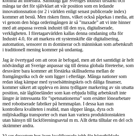
komma att innebära. Samtidigt går Sveriges industri urstarkt och
många tar det för självklart att vår position som en ledande
innovationsnation (nr 2 i världen enligt senast publicerade index)
kommer att bestå. Men risken finns, vilket också påpekas i media, att
vi genom den höga orderingången är så ”maxade” att vi inte hinner
med att anpassa svensk industri till den nya, digitaliserade,
verkligheten. I företagarvärlden kallas denna omdaning ofta för
Industri 4.0, för att markera ett systemskifte där digitalisering,
automation, sensorer m m dominerar och människan som arbetskraft
i traditionell mening kommer på undantag.
Jag är övertygad om att oron är befogad, men att det samtidigt är helt
nödvändigt att Sverige anpassar sig till denna globala företeelse, som
dessvärre bara kommer att förstärka skillnaderna mellan de
framgångsrika och de som ligger i efterläge. Många nationer som
redan idag kämpar med sysselsättningskris och dåliga finanser,
kommer säkert att uppleva en ännu tydligare markering av sin utsatta
position, när låglöneländer som kan erbjuda billig arbetskraft inte
längre är intressanta för ”spetsnationerna” som ersätter lönearbetare
med robotiserade fabriker på hemmaplan. I dessa kan man
kontrollera kvaliteten i realtid, man slipper långa, dyra och
miljöskadliga transporter och man kan variera produktionstakten
utan hänsyn till fackföreningsavtal m m. Allt detta tilltalar en del och
skrämmer andra.
Vi ser dessutom hur även kvalificerade jobb för högutbildade