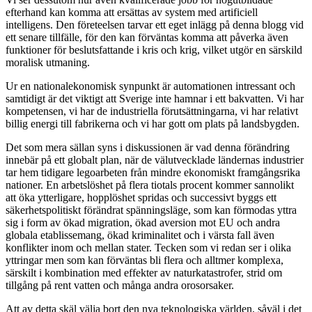
efterhand kan komma att ersättas av system med artificiell
intelligens. Den företeelsen tarvar ett eget inlägg på denna blogg vid
ett senare tillfälle, för den kan förväntas komma att påverka även
funktioner för beslutsfattande i kris och krig, vilket utgör en särskild
moralisk utmaning.
Ur en nationalekonomisk synpunkt är automationen intressant och
samtidigt är det viktigt att Sverige inte hamnar i ett bakvatten. Vi har
kompetensen, vi har de industriella förutsättningarna, vi har relativt
billig energi till fabrikerna och vi har gott om plats på landsbygden.
Det som mera sällan syns i diskussionen är vad denna förändring
innebär på ett globalt plan, när de välutvecklade ländernas industrier
tar hem tidigare legoarbeten från mindre ekonomiskt framgångsrika
nationer. En arbetslöshet på flera tiotals procent kommer sannolikt
att öka ytterligare, hopplöshet spridas och successivt byggs ett
säkerhetspolitiskt förändrat spänningsläge, som kan förmodas yttra
sig i form av ökad migration, ökad aversion mot EU och andra
globala etablissemang, ökad kriminalitet och i värsta fall även
konflikter inom och mellan stater. Tecken som vi redan ser i olika
yttringar men som kan förväntas bli flera och alltmer komplexa,
särskilt i kombination med effekter av naturkatastrofer, strid om
tillgång på rent vatten och många andra orosorsaker.
Att av detta skäl välja bort den nya teknologiska världen, såväl i det