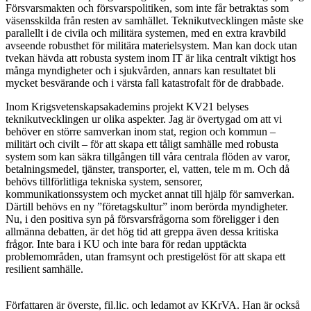
Försvarsmakten och försvarspolitiken, som inte får betraktas som
väsensskilda från resten av samhället. Teknikutvecklingen måste ske
parallellt i de civila och militära systemen, med en extra kravbild
avseende robusthet för militära materielsystem. Man kan dock utan
tvekan hävda att robusta system inom IT är lika centralt viktigt hos
många myndigheter och i sjukvården, annars kan resultatet bli
mycket besvärande och i värsta fall katastrofalt för de drabbade.
Inom Krigsvetenskapsakademins projekt KV21 belyses
teknikutvecklingen ur olika aspekter. Jag är övertygad om att vi
behöver en större samverkan inom stat, region och kommun –
militärt och civilt – för att skapa ett tåligt samhälle med robusta
system som kan säkra tillgången till våra centrala flöden av varor,
betalningsmedel, tjänster, transporter, el, vatten, tele m m. Och då
behövs tillförlitliga tekniska system, sensorer,
kommunikationssystem och mycket annat till hjälp för samverkan.
Därtill behövs en ny ”företagskultur” inom berörda myndigheter.
Nu, i den positiva syn på försvarsfrågorna som föreligger i den
allmänna debatten, är det hög tid att greppa även dessa kritiska
frågor. Inte bara i KU och inte bara för redan upptäckta
problemområden, utan framsynt och prestigelöst för att skapa ett
resilient samhälle.
Författaren är överste, fil.lic. och ledamot av KKrVA. Han är också