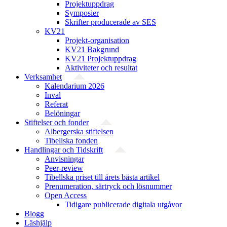
Projektuppdrag
Symposier
Skrifter producerade av SES
KV21
Projekt-organisation
KV21 Bakgrund
KV21 Projektuppdrag
Aktiviteter och resultat
Verksamhet
Kalendarium 2026
Inval
Referat
Belöningar
Stiftelser och fonder
Albergerska stiftelsen
Tibellska fonden
Handlingar och Tidskrift
Anvisningar
Peer-review
Tibellska priset till årets bästa artikel
Prenumeration, särtryck och lösnummer
Open Access
Tidigare publicerade digitala utgåvor
Blogg
Läshjälp