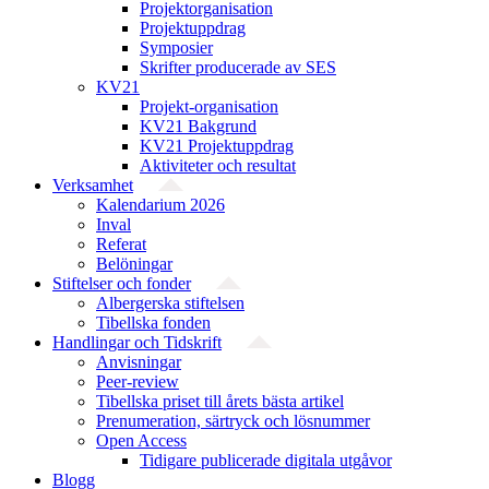
Projekt­organisation
Projektuppdrag
Symposier
Skrifter producerade av SES
KV21
Projekt-organisation
KV21 Bakgrund
KV21 Projektuppdrag
Aktiviteter och resultat
Verksamhet
Kalendarium 2026
Inval
Referat
Belöningar
Stiftelser och fonder
Albergerska stiftelsen
Tibellska fonden
Handlingar och Tidskrift
Anvisningar
Peer-review
Tibellska priset till årets bästa artikel
Prenumeration, särtryck och lösnummer
Open Access
Tidigare publicerade digitala utgåvor
Blogg