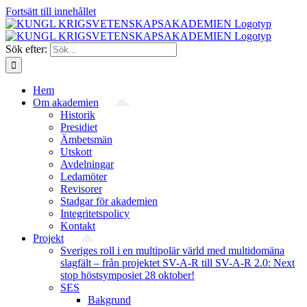
Fortsätt till innehållet
Sök efter:
Hem
Om akademien
Historik
Presidiet
Ämbetsmän
Utskott
Avdelningar
Ledamöter
Revisorer
Stadgar för akademien
Integritetspolicy
Kontakt
Projekt
Sveriges roll i en multipolär värld med multidomäna
slagfält – från projektet SV-A-R till SV-A-R 2.0: Next
stop höstsymposiet 28 oktober!
SES
Bakgrund