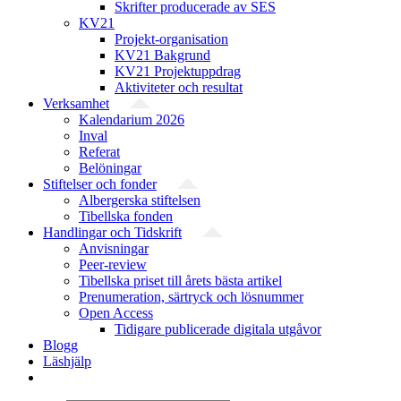
Skrifter producerade av SES
KV21
Projekt-organisation
KV21 Bakgrund
KV21 Projektuppdrag
Aktiviteter och resultat
Verksamhet
Kalendarium 2026
Inval
Referat
Belöningar
Stiftelser och fonder
Albergerska stiftelsen
Tibellska fonden
Handlingar och Tidskrift
Anvisningar
Peer-review
Tibellska priset till årets bästa artikel
Prenumeration, särtryck och lösnummer
Open Access
Tidigare publicerade digitala utgåvor
Blogg
Läshjälp