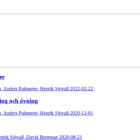
er
g,
Anders Palmgren,
Henrik Sjövall
2022-02-22
ing och övning
g,
Anders Palmgren,
Henrik Sjövall
2020-12-01
nrik Sjövall,
David Bergman
2020-08-21