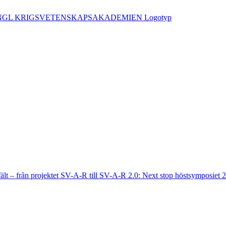
fält – från projektet SV-A-R till SV-A-R 2.0: Next stop höstsymposiet 