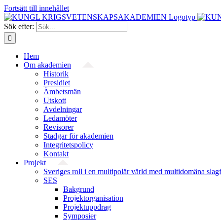
Fortsätt till innehållet
Sök efter:
Hem
Om akademien
Historik
Presidiet
Ämbetsmän
Utskott
Avdelningar
Ledamöter
Revisorer
Stadgar för akademien
Integritetspolicy
Kontakt
Projekt
Sveriges roll i en multipolär värld med multidomäna slag
SES
Bakgrund
Projekt­organisation
Projektuppdrag
Symposier