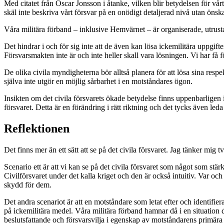
Med citatet från Oscar Jonsson i åtanke, vilken blir betydelsen för vår
skäl inte beskriva vårt försvar på en onödigt detaljerad nivå utan önsk
Våra militära förband – inklusive Hemvärnet – är organiserade, utrusta
Det hindrar i och för sig inte att de även kan lösa ickemilitära uppgifte
Försvarsmakten inte är och inte heller skall vara lösningen. Vi har få 
De olika civila myndigheterna bör alltså planera för att lösa sina resp
själva inte utgör en möjlig sårbarhet i en motståndares ögon.
Insikten om det civila försvarets ökade betydelse finns uppenbarligen i
försvaret. Detta är en förändring i rätt riktning och det tycks även leda
Reflektionen
Det finns mer än ett sätt att se på det civila försvaret. Jag tänker mig 
Scenario ett är att vi kan se på det civila försvaret som något som stä
Civilförsvaret under det kalla kriget och den är också intuitiv. Var och
skydd för dem.
Det andra scenariot är att en motståndare som letat efter och identifiera
på ickemilitära medel. Våra militära förband hamnar då i en situation 
beslutsfattande och försvarsvilja i egenskap av motståndarens primära 