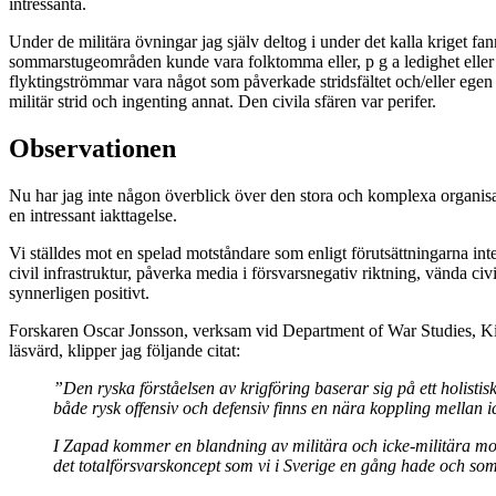
intressanta.
Under de militära övningar jag själv deltog i under det kalla kriget f
sommarstugeområden kunde vara folktomma eller, p g a ledighet eller fl
flyktingströmmar vara något som påverkade stridsfältet och/eller egen 
militär strid och ingenting annat. Den civila sfären var perifer.
Observationen
Nu har jag inte någon överblick över den stora och komplexa organisa
en intressant iakttagelse.
Vi ställdes mot en spelad motståndare som enligt förutsättningarna inte
civil infrastruktur, påverka media i försvarsnegativ riktning, vända civi
synnerligen positivt.
Forskaren Oscar Jonsson, verksam vid Department of War Studies, Ki
läsvärd, klipper jag följande citat:
”Den ryska förståelsen av krigföring baserar sig på ett holistis
både rysk offensiv och defensiv finns en nära koppling mellan i
I Zapad kommer en blandning av militära och icke-militära mom
det totalförsvarskoncept som vi i Sverige en gång hade och som 