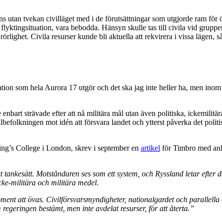
anns utan tvekan civilläget med i de förutsättningar som utgjorde ram f
yktingsituation, vara bebodda. Hänsyn skulle tas till civila vid grupper
rörlighet. Civila resurser kunde bli aktuella att rekvirera i vissa läge
tion som hela Aurora 17 utgör och det ska jag inte heller ha, men ino
 enbart strävade efter att nå militära mål utan även politiska, ickemili
lbefolkningen mot idén att försvara landet och ytterst påverka det politis
ng’s College i London, skrev i september en
artikel
för Timbro med anl
kt tankesätt. Motståndaren ses som ett system, och Ryssland letar efter d
cke-militära och militära medel.
ent att övas. Civilförsvarsmyndigheter, nationalgardet och parallella 
regeringen bestämt, men inte avdelat resurser, för att återta.”