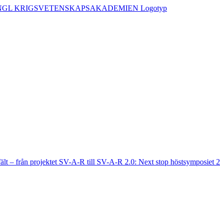
fält – från projektet SV-A-R till SV-A-R 2.0: Next stop höstsymposiet 