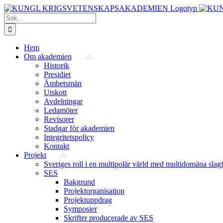
Fortsätt
till
Sök
innehållet
efter:
Hem
Om akademien
Historik
Presidiet
Ämbetsmän
Utskott
Avdelningar
Ledamöter
Revisorer
Stadgar för akademien
Integritetspolicy
Kontakt
Projekt
Sveriges roll i en multipolär värld med multidomäna slag
SES
Bakgrund
Projekt­organisation
Projektuppdrag
Symposier
Skrifter producerade av SES