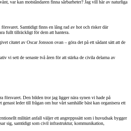
vänt, var kan motståndaren finna sårbarheter? Jag vill här av naturliga
la försvaret. Samtidigt finns en lång rad av hot och risker där
fullt tillräckligt för dem att hantera.
vet citatet av Oscar Jonsson ovan – göra det på ett sådant sätt att de
v vi sett de senaste två åren för att stärka de civila delarna av
ra försvaret. Den bilden tror jag ligger nära synen vi hade på
et genast leder till frågan om hur vårt samhälle bäst kan organisera ett
ventionellt militärt anfall väljer ett angreppssätt som i huvudsak bygger
sar sig, samtidigt som civil infrastruktur, kommunikation,