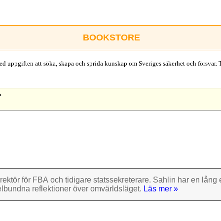
BOOKSTORE
d uppgiften att söka, skapa och sprida kunskap om Sveriges säkerhet och försvar. 
n
.
rektör för FBA och tidigare stats­sekre­terare. Sahlin har en lång e
el­bundna reflek­tioner över omvärlds­läget.
Läs mer »