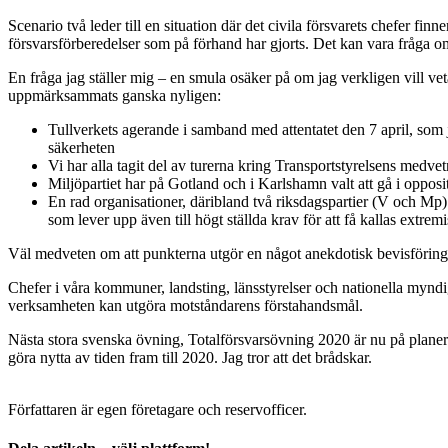
Scenario två leder till en situation där det civila försvarets chefer 
försvarsförberedelser som på förhand har gjorts. Det kan vara fråga o
En fråga jag ställer mig – en smula osäker på om jag verkligen vill veta
uppmärksammats ganska nyligen:
Tullverkets agerande i samband med attentatet den 7 april, som jag
säkerheten
Vi har alla tagit del av turerna kring Transportstyrelsens medve
Miljöpartiet har på Gotland och i Karlshamn valt att gå i opposi
En rad organisationer, däribland två riksdagspartier (V och Mp) 
som lever upp även till högt ställda krav för att få kallas extremis
Väl medveten om att punkterna utgör en något anekdotisk bevisföring fr
Chefer i våra kommuner, landsting, länsstyrelser och nationella myndighe
verksamheten kan utgöra motståndarens förstahandsmål.
Nästa stora svenska övning, Totalförsvarsövning 2020 är nu på planerin
göra nytta av tiden fram till 2020. Jag tror att det brådskar.
Författaren är egen företagare och reservofficer.