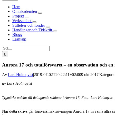
Hem
Om akademien
Projekt
Verksamhet
Stiftelser och fonder
Handlingar och Tidskrift
Blogg
Läshjälp
Sök
efter:
Aurora 17 och totalförsvaret – en observation och en 
Av
Lars Holmqvist
|
2019-07-02T20:22:11+02:00
9 okt 2017
|
Kategori
av Lars Holmqvist
Tygmärke utdelat till deltagande soldater i Aurora 17. Foto: Lars Holmqvist.
När detta skrivs går försvarsmaktsövningen Aurora 17 in i sina allra 