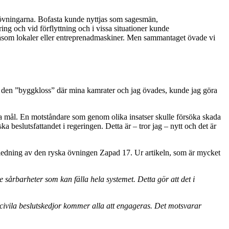
ör övningarna. Bofasta kunde nyttjas som sagesmän,
ing och vid förflyttning och i vissa situationer kunde
n, såsom lokaler eller entreprenadmaskiner. Men sammantaget övade vi
m den ”byggkloss” där mina kamrater och jag övades, kunde jag göra
tära mål. En motståndare som genom olika insatser skulle försöka skada
ka beslutsfattandet i regeringen. Detta är – tror jag – nytt och det är
edning av den ryska övningen Zapad 17. Ur artikeln, som är mycket
e sårbarheter som kan fälla hela systemet. Detta gör att det i
civila beslutskedjor kommer alla att engageras. Det motsvarar