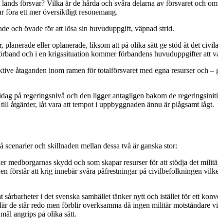
t lands försvar? Vilka är de hårda och svåra delarna av försvaret och om
ar föra ett mer översiktligt resonemang.
de och övade för att lösa sin huvuduppgift, väpnad strid.
r, planerade eller oplanerade, liksom att på olika sätt ge stöd åt det civi
förband och i en krigssituation kommer förbandens huvuduppgifter att vara 
ektive åtaganden inom ramen för totalförsvaret med egna resurser och – gi
dag på regeringsnivå och den ligger antagligen bakom de regeringsinitiati
 till åtgärder, låt vara att tempot i uppbyggnaden ännu är plågsamt lågt.
två scenarier och skillnaden mellan dessa två är ganska stor:
rker medborgarnas skydd och som skapar resurser för att stödja det militä
 en förstår att krig innebär svåra påfrestningar på civilbefolkningen vilk
t sårbarheter i det svenska samhället tänker nytt och istället för ett kon
där de står redo men förblir overksamma då ingen militär motståndare vi
mål angrips på olika sätt.