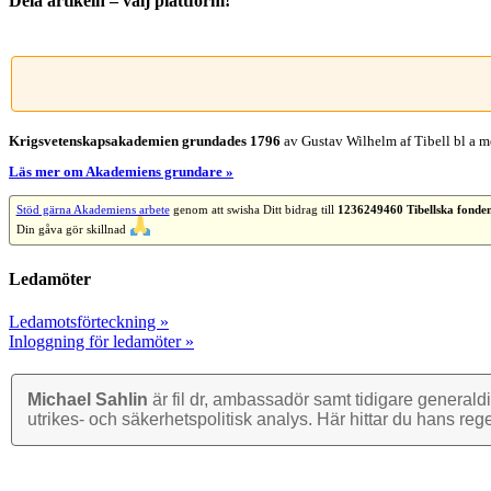
Dela artikeln – välj plattform!
Facebook
X
Reddit
LinkedIn
WhatsApp
Tumblr
Pinterest
Vk
E-
post
Krigsvetenskap­sakademien grundades 1796
av Gustav Wilhelm af Tibell bl a me
Läs mer om Akademiens grundare »
Stöd gärna Akademiens arbete
genom att swisha Ditt bidrag till
1236249460 Tibellska fonde
Din gåva gör skillnad
Ledamöter
Ledamotsförteckning »
Inloggning för ledamöter »
Michael Sahlin
är fil dr, ambassadör samt tidigare general­di
utrikes- och säkerhets­politisk analys. Här hittar du hans reg