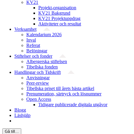
KV21
Projekt-organisation
KV21 Bakgrund
KV21 Projektuppdrag
Aktiviteter och resultat
Verksamhet
Kalendarium 2026
Inval
Referat
Belöningar
Stiftelser och fonder
Albergerska stiftelsen
Tibellska fonden
Handlingar och Tidskrift
Anvisningar
Peer-review
Tibellska priset till årets bästa artikel
Prenumeration, särtryck och lösnummer
Open Access
Tidigare publicerade digitala utgåvor
Blogg
Läshjälp
Gå till…