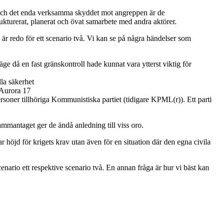
ren och det enda verksamma skyddet mot angreppen är de
ukturerat, planerat och övat samarbete med andra aktörer.
g är redo för ett scenario två. Vi kan se på några händelser som
läge då en fast gränskontroll hade kunnat vara ytterst viktig för
lla säkerhet
a Aurora 17
oner tillhöriga Kommunistiska partiet (tidigare KPML(r)). Ett parti
ammantaget ger de ändå anledning till viss oro.
ar höjd för krigets krav utan även för en situation där den egna civila
enario ett respektive scenario två. En annan fråga är hur vi bäst kan