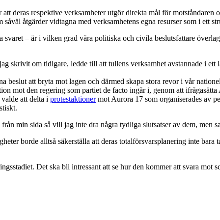
finner att deras respektive verksamheter utgör direkta mål för motstånda
m såväl åtgärder vidtagna med verksamhetens egna resurser som i ett str
 svaret – är i vilken grad våra politiska och civila beslutsfattare överla
 skrivit om tidigare, ledde till att tullens verksamhet avstannade i ett 
tna beslut att bryta mot lagen och därmed skapa stora revor i vår natione
tion mot den regering som partiet de facto ingår i, genom att ifrågasätt
valde att delta i
protestaktioner
mot Aurora 17 som organiserades av pers
tiskt.
ån min sida så vill jag inte dra några tydliga slutsatser av dem, men s
ter borde alltså säkerställa att deras totalförsvarsplanering inte bara t
gsstadiet. Det ska bli intressant att se hur den kommer att svara mot sc