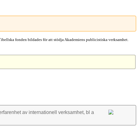
Tibellska fonden bildades för att stödja Akademiens publicistiska verksamhet.
rfarenhet av inter­nationell verk­samhet, bl a