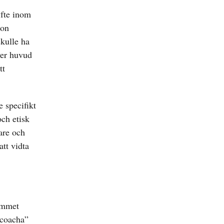
yfte inom
gon
skulle ha
ver huvud
tt
 specifikt
och etisk
are och
att vidta
ammet
”coacha”