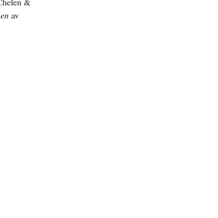
 Chefen &
r
en
av