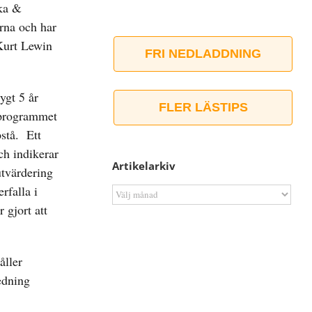
ka &
rna och har
 Kurt Lewin
FRI NEDLADDNING
ygt 5 år
FLER LÄSTIPS
 programmet
stå. Ett
ch indikerar
Artikelarkiv
utvärdering
rfalla i
Artikelarkiv
 gjort att
åller
ledning