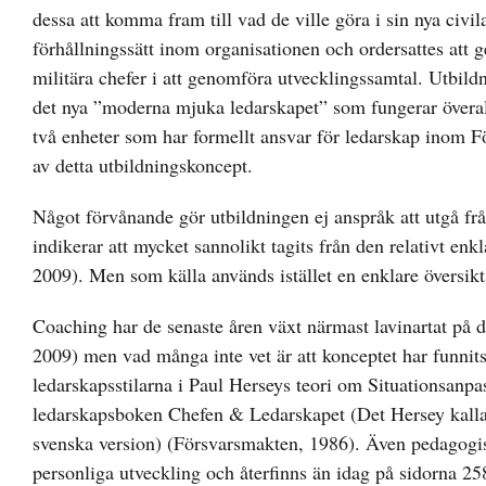
dessa att komma fram till vad de ville göra i sin nya civi
förhållningssätt inom organisationen och ordersattes att g
militära chefer i att genomföra utvecklingssamtal. Utbi
det nya ”moderna mjuka ledarskapet” som fungerar överal
två enheter som har formellt ansvar för ledarskap inom
av detta utbildningskoncept.
Något förvånande gör utbildningen ej anspråk att utgå från
indikerar att mycket sannolikt tagits från den relativt 
2009). Men som källa används istället en enklare översikts
Coaching har de senaste åren växt närmast lavinartat på 
2009) men vad många inte vet är att konceptet har funni
ledarskapsstilarna i Paul Herseys teori om Situationsanpa
ledarskapsboken Chefen & Ledarskapet (Det Hersey kallar 
svenska version) (Försvarsmakten, 1986). Även pedagogisk
personliga utveckling och återfinns än idag på sidorna 2