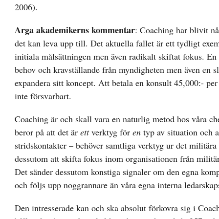
2006).
Arga akademikerns kommentar
: Coaching har blivit n
det kan leva upp till. Det aktuella fallet är ett tydligt exe
initiala målsättningen men även radikalt skiftat fokus. En s
behov och kravställande från myndigheten men även en slåe
expandera sitt koncept. Att betala en konsult 45,000:- pe
inte försvarbart.
Coaching är och skall vara en naturlig metod hos våra che
beror på att det är
ett
verktyg för
en
typ av situation och at
stridskontakter – behöver samtliga verktyg ur det militär
dessutom att skifta fokus inom organisationen från militär
Det sänder dessutom konstiga signaler om den egna kompe
och följs upp noggrannare än våra egna interna ledarskap
Den intresserade kan och ska absolut förkovra sig i Coac