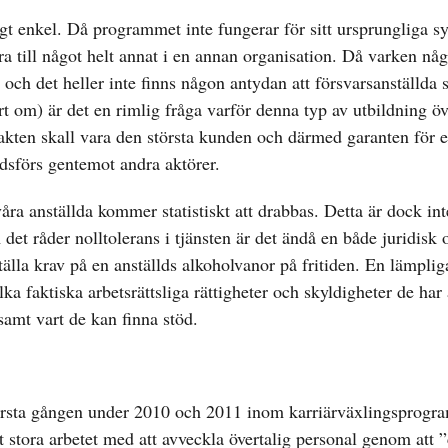
t enkel. Då programmet inte fungerar för sitt ursprungliga s
 till något helt annat i en annan organisation. Då varken nå
 och det heller inte finns någon antydan att försvarsanställda 
t om) är det en rimlig fråga varför denna typ av utbildning ö
kten skall vara den största kunden och därmed garanten för e
dsförs gentemot andra aktörer.
ra anställda kommer statistiskt att drabbas. Detta är dock inte
 det råder nolltolerans i tjänsten är det ändå en både juridisk 
tälla krav på en anställds alkoholvanor på fritiden. En lämplig
a faktiska arbetsrättsliga rättigheter och skyldigheter de har 
amt vart de kan finna stöd.
rsta gången under 2010 och 2011 inom karriärväxlingsprogr
t stora arbetet med att avveckla övertalig personal genom att 