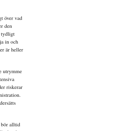
gt över vad
er den
 tydligt
ja in och
r är heller
rre utrymme
ntensiva
er riskerar
nistration.
dersätts
bör alltid