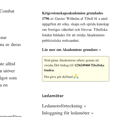
Krigsvetenskap­sakademien grundades
1796
av Gustav Wilhelm af Tibell bl a med
uppgiften att söka, skapa och sprida kunskap
om Sveriges säkerhet och försvar. Tibellska
fonden bildades för att stödja Akademiens
knar
publicistiska verksamhet.
na av deras
Läs mer om Akademiens grundare »
Stöd gärna Akademiens arbete
genom att
e alltid
1236249460 Tibellska
swisha Ditt bidrag till
n utöver
fonden
.
något som
Din gåva gör skillnad
ra en
Ledamöter
Ledamotsförteckning »
Inloggning för ledamöter »
e genomföras