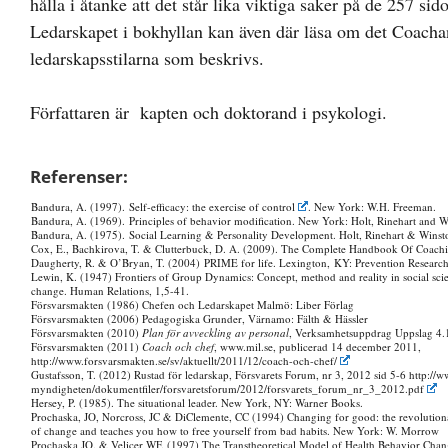
hålla i åtanke att det står lika viktiga saker på de 257 s
Ledarskapet i bokhyllan kan även där läsa om det Coachan
ledarskapsstilarna som beskrivs.
Författaren är kapten och doktorand i psykologi.
Referenser:
Bandura, A. (1997).
Self-efficacy: the exercise of control
. New York: W.H. Freeman.
Bandura, A. (1969). Principles of behavior modification. New York: Holt, Rinehart and W
Bandura, A. (1975). Social Learning & Personality Development. Holt, Rinehart & Winst
Cox, E., Bachkirova, T. & Clutterbuck, D. A. (2009). The Complete Handbook Of Coachi
Daugherty, R. & O’Bryan, T. (2004) PRIME for life. Lexington, KY: Prevention Research 
Lewin, K. (1947) Frontiers of Group Dynamics: Concept, method and reality in social scienc
change. Human Relations, 1,5-41.
Försvarsmakten (1986) Chefen och Ledarskapet Malmö: Liber Förlag
Försvarsmakten (2006) Pedagogiska Grunder, Värnamo: Fälth & Hässler
Försvarsmakten (2010)
Plan för avveckling av personal
, Verksamhetsuppdrag Uppslag 4.
Försvarsmakten (2011)
Coach och chef
, www.mil.se, publicerad 14 december 2011,
http://www.forsvarsmakten.se/sv/aktuellt/2011/12/coach-och-chef/
Gustafsson, T. (2012) Rustad för ledarskap, Försvarets Forum, nr 3, 2012 sid 5-6
http://w
myndigheten/dokumentfiler/forsvaretsforum/2012/forsvarets_forum_nr_3_2012.pdf
Hersey, P. (1985). The situational leader. New York, NY: Warner Books.
Prochaska, JO, Norcross, JC & DiClemente, CC (1994) Changing for good: the revolutionar
of change and teaches you how to free yourself from bad habits. New York: W. Morrow
Prochaska JO. & Velicer WF. (1997) The Transtheoretical Model of Health Behavior Chan