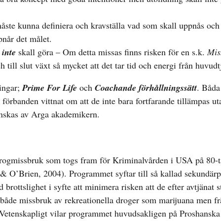
ste kunna definiera och kravställa vad som skall uppnås och
pnår det målet.
e
inte
skall göra – Om detta missas finns risken för en s.k.
Mis
 till slut växt så mycket att det tar tid och energi från huvudt
ningar;
Prime For Life
och
Coachande förhållningssätt
. Båda
 förbanden vittnat om att de inte bara fortfarande tillämpas ut
anskas av Arga akademikern.
drogmissbruk som togs fram för Kriminalvården i USA på 80-t
 O’Brien, 2004). Programmet syftar till så kallad sekundärp
brottslighet i syfte att minimera risken att de efter avtjänat s
ra både missbruk av rekreationella droger som marijuana men f
 Vetenskapligt vilar programmet huvudsakligen på Proshansk