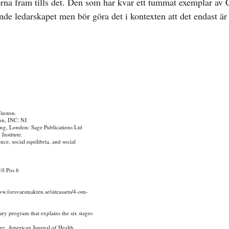
idorna fram tills det. Den som har kvar ett tummat exemplar av
de ledarskapet men bör göra det i kontexten att det endast ä
inston.
on, INC: NJ.
ng, London: Sage Publications Ltd
Institute.
e, social equilibria, and social
10 Pos 6
ww.forsvarsmakten.se/siteassets/4-om-
y program that explains the six stages
ge. American Journal of Health