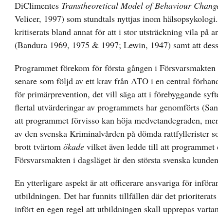
DiClimentes
Transtheoretical Model of Behaviour Chan
Velicer, 1997) som stundtals nyttjas inom hälsopsykolog
kritiserats bland annat för att i stor utsträckning vila p
(Bandura 1969, 1975 & 1997; Lewin, 1947) samt att dess f
Programmet förekom för första gången i Försvarsmakten (
senare som följd av ett krav från ATO i en central förh
för primärprevention, det vill säga att i förebyggande s
flertal utvärderingar av programmets har genomförts (Sa
att programmet förvisso kan höja medvetandegraden, men o
av den svenska Kriminalvården på dömda rattfyllerister s
brott tvärtom
ökade
vilket även ledde till att programmet 
Försvarsmakten i dagsläget är den största svenska kunden
En ytterligare aspekt är att officerare ansvariga för inför
utbildningen. Det har funnits tillfällen där det prioriter
infört en egen regel att utbildningen skall upprepas vartan