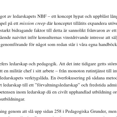
ågot av ledarskapets NBF – ett koncept hypat och uppblåst lån
mpel på ett
mission creep
där konceptet tillåtits expandera utöv
tarkt bidragande faktor till detta är sannolikt frånvaron av ett
nde naivitet inför konsulternas vinstdrivande intresse att säl
r genomförande för något som redan står i våra egna handböcke
fers ledarskap och pedagogik. Att det inte tidigare getts stö
t en militär chef i sitt arbete – från monoton rutintjänst till i
a ledarskapets verktygslåda. En överfokusering på sådana metod
t ledarskap till ett ”förvaltningsledarskap” och fredstida admi
tensen inom ledarskap då en civilt upphandlad utbildning or
sutbildningar.
hing genom att slå upp sidan 258 i Pedagogiska Grunder, men 