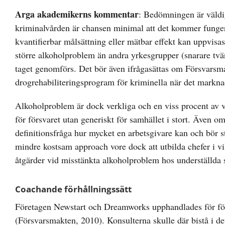
Arga akademikerns kommentar
: Bedömningen är väldig
kriminalvården är chansen minimal att det kommer fungera
kvantifierbar målsättning eller mätbar effekt kan uppvisas
större alkoholproblem än andra yrkesgrupper (snarare tvär
taget genomförs. Det bör även ifrågasättas om Försvarsma
drogrehabiliteringsprogram för kriminella när det markna
Alkoholproblem är dock verkliga och en viss procent av vå
för försvaret utan generiskt för samhället i stort. Även om
definitionsfråga hur mycket en arbetsgivare kan och bör s
mindre kostsam approach vore dock att utbilda chefer i vilk
åtgärder vid misstänkta alkoholproblem hos underställda s
Coachande förhållningssätt
Företagen Newstart och Dreamworks upphandlades för fö
(Försvarsmakten, 2010). Konsulterna skulle där bistå i de