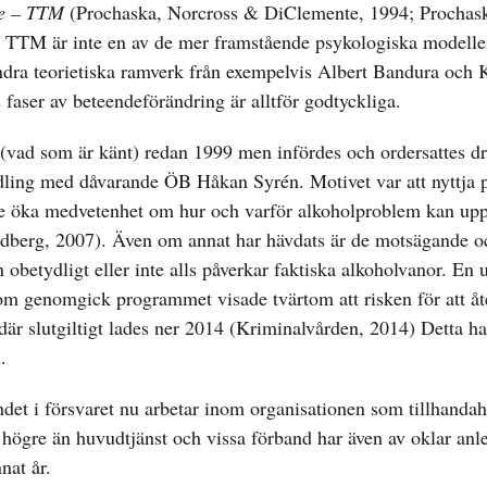
ge – TTM
(Prochaska, Norcross & DiClemente, 1994; Prochas
i. TTM är inte en av de mer framstående psykologiska modelle
å andra teorietiska ramverk från exempelvis Albert Bandura och
aser av beteendeförändring är alltför godtyckliga.
vad som är känt) redan 1999 men infördes och ordersattes dr
andling med dåvarande ÖB Håkan Syrén. Motivet var att nyttja
yfte öka medvetenhet om hur och varför alkoholproblem kan upp
ndberg, 2007). Även om annat har hävdats är de motsägande o
betydligt eller inte alls påverkar faktiska alkoholvanor. En 
om genomgick programmet visade tvärtom att risken för att åte
där slutgiltigt lades ner 2014 (Kriminalvården, 2014) Detta har
.
andet i försvaret nu arbetar inom organisationen som tillhandah
ats högre än huvudtjänst och vissa förband har även av oklar an
nat år.