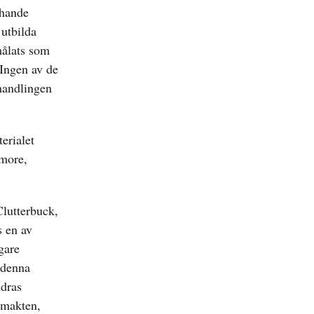
chande
 utbilda
målats som
 Ingen av de
handlingen
erialet
more,
Clutterbuck,
s en av
gare
 denna
ndras
smakten,