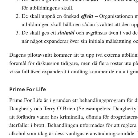
för utbildningens skull.
De skall uppnå en önskad
effekt
– Organisationen må
utbildningen skall hålla en sådan kvalitet att den up
De skall ges ett
slutmål
och avgränsas även i vad d
när något expanderar över sin initiala målsättning och
Dagens pilotavsnitt kommer att ta upp två externa utbild
föremål för diskussion tidigare, men då flera röster ute på
vissa fall även expanderat i omfång kommer de nu att gr
Prime For Life
Prime For Life är i grunden ett behandlingsprogram för 
Daugherty och Terry O’Brien (Se exempelvis: Daugherty &
att förändra vanor hos kriminella, dömda för drogrelaterad 
återfaller i brott. Behandlingen utformades för att regle
alkohol som idag är dess vanligaste användningsområde.