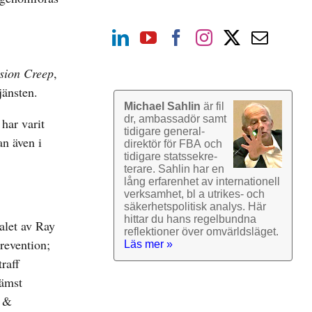
sion Creep
,
jänsten.
Michael Sahlin
är fil
dr, ambassadör samt
 har varit
tidigare general­
an även i
direktör för FBA och
tidigare stats­sekre­
terare. Sahlin har en
lång erfarenhet av inter­nationell
verk­samhet, bl a utrikes- och
säkerhets­politisk analys. Här
hittar du hans regel­bundna
alet av Ray
reflek­tioner över omvärlds­läget.
revention;
Läs mer »
traff
rämst
a &