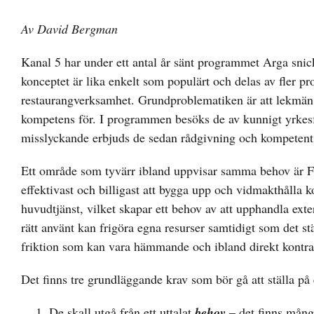
Av David Bergman
Kanal 5 har under ett antal år sänt programmet Arga sni
konceptet är lika enkelt som populärt och delas av fler
restaurangverksamhet. Grundproblematiken är att lekmän t
kompetens för. I programmen besöks de av kunnigt yrkesfo
misslyckande erbjuds de sedan rådgivning och kompetent 
Ett område som tyvärr ibland uppvisar samma behov är För
effektivast och billigast att bygga upp och vidmakthålla 
huvudtjänst, vilket skapar ett behov av att upphandla ext
rätt använt kan frigöra egna resurser samtidigt som det s
friktion som kan vara hämmande och ibland direkt kontra
Det finns tre grundläggande krav som bör gå att ställa på
De skall utgå från ett uttalat
behov
– det finns mång