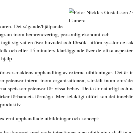
ckaren. Det sågande/hjälpande
 program inom hemrenovering, personlig ekonomi och
agit sig vatten över huvudet och försökt utföra sysslor de sa
lk och efter 15 minuters klarläggande över de olika aspekter
hjälp.
svarsmaktens upphandling av externa utbildningar. Det är int
kompetenser internt inom organisationen, särskilt inom område
erna spetskompetenser för vissa behov. Detta är naturligt och 
tärker förbandets förmåga. Men felaktigt utfört kan det innebä
produktiv.
 externt upphandlade utbildningar och koncept:
a bra koncept med goda intentioner men utbildning skall int