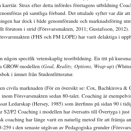
la karriär. Strax efter detta infördes företagens utbildning Coa
enomföras på samtliga förband. Det uttalade syftet var där att
ldningen har dock i både genomförande och marknadsföring ut
lt förutom i strid (Försvarsmakten, 2011; Gustafsson, 2012).
 Försvarsmakten (FHS och FM LOPE) har varit delaktiga i upp
 någon specifik vetenskaplig teoribildning. En titt på kursmat
enkla GROW-modellen (
Goal, Reality, Options, Wrap-up
) (White
bok i ämnet från Studentlitteratur.
den civila marknaden (För en översikt se: Cox, Bachkirova & 
ts inom Försvarsmakten sedan 80-talet. Coaching är exempelvi
ssat Ledarskap (Hersey, 1985) som återfinns på sidan 90 i tidi
S2/P2 Coaching i modellen har översatts till Övertyga i just
 coaching har länge varit en naturlig metod för att främja a
58-259 i den senaste utgåvan av Pedagogiska grunder (Försvar