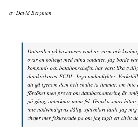
av David Bergman
Datasalen på kasernens vind är varm och kvalmig.
övar en kollega med mina soldater, jag borde vara
kompani- och bataljonschefen har varit lika tydli
datakörkortet ECDL. Inga undanflykter. Verkställ,
att gå igenom dem helt skulle ta timmar, om inte 
försöket men provet om databashantering är omöjli
på gång, antecknar mina fel. Ganska snart hittar 
inte nödvändigtvis dålig, självklart lärde jag mi
chefer mer fokuserade på om jag tagit ett civilt 