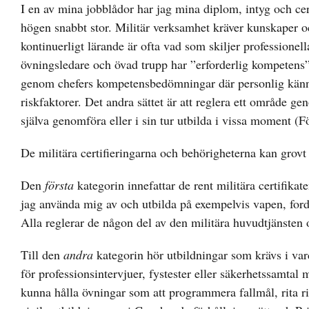
I en av mina jobblådor har jag mina diplom, intyg och cer
högen snabbt stor. Militär verksamhet kräver kunskaper 
kontinuerligt lärande är ofta vad som skiljer professionel
övningsledare och övad trupp har ”erforderlig kompetens” 
genom chefers kompetensbedömningar där personlig kän
riskfaktorer. Det andra sättet är att reglera ett område ge
själva genomföra eller i sin tur utbilda i vissa moment (
De militära certifieringarna och behörigheterna kan grovt i
Den
första
kategorin innefattar de rent militära certifikat
jag använda mig av och utbilda på exempelvis vapen, for
Alla reglerar de någon del av den militära huvudtjänsten 
Till den
andra
kategorin hör utbildningar som krävs i var
för professionsintervjuer, fystester eller säkerhetssamtal 
kunna hålla övningar som att programmera fallmål, rita ri