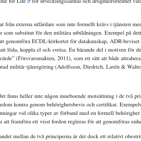
ime for Life
för utvecklingssamtal och drogmedvetenhet var
kat från externa utfärdare som inte formellt krävs i tjänsten m
r som substitut för den militära utbildningen. Exempel på dett
t, att genomföra ECDL-körkortet för datakunskap, ADR-beviset f
r att löda, koppla el och svetsa. En bärande del i motiven för d
tvärde” (Försvarsmakten, 2011), som ett sätt att både attraher
slutad militär tjänstgöring (Adolfsson, Diedrich, Lavén & Walte
. Det finns heller inte någon inneboende motsättning i de två pr
dom kontra genom behörighetsbevis och certifikat. Exempelvi
skjutningar vid olika typer av förband med en formell behörigh
att framföra ett visst fordon regleras för att genomföras enhe
landet mellan de två principerna är det dock ett relativt obestr