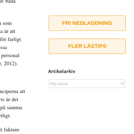
av båda
en som
FRI NEDLADDNING
a är att
ör farligt
FLER LÄSTIPS
essa
a personal
r, 2012).
Artikelarkiv
Artikelarkiv
inciperna att
s är det
et på samma
tligt.
itt faktum