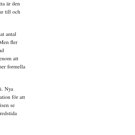
tta är den
r till och
at antal
 Men fler
nd
genom att
mer formella
i. Nya
tion för att
isen se
redstida