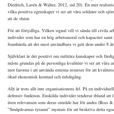
Diedrich, Lavén & Walter, 2012, sid 20). En mer realistis
vilka positiva egenskaper vi ser att våra soldater och sjöm
att de slutat.
För att förtydliga. Vilken signal vill vi sända till civila a
individer som har en hög arbetsmoral och kapacitet samt e
framhärda att det mest användbara vi gett dem under 8 års
Självklart är det positivt om militära kunskaper och färd
måste grundas på de personliga kvalitéer vi ser att våra a
mot farorna i att använda externa resurser för att kvalite
ökad ekonomisk kostnad och tidsåtgång.
Allt är trots allt inte organisationens fel. På en individu
defensiv funktion. Enskilda individer tenderar ibland att ö
även relevansen som deras område har för andra (Ross & S
”Småpåvarnas tyranni” myntats för att beskriva detta egocen