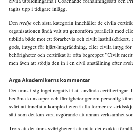
civila utbildningarna i
Coachande förhållningssätt och Pr
tagits upp i tidigare inlägg.
Den
tredje
och sista kategorin innehåller de civila certifi
organisationen ändå valt att genomföra parallellt med elle
utbilda både mot ett förarbevis och civilt lastbilskörkor
gods, intyget för hjärt-lungräddning, eller civila intyg fö
behörigheter och certifikat är ofta begreppet ”Civilt meri
men även att stödja den in i en civil anställning efter av
Arga Akademikerns kommentar
Det finns i sig inget negativt i att använda certifieringar
bedöma kunskaper och färdigheter genom personlig känne
svårt att innefatta komplexiteten i alla former av strids
sätt som det kan vara avgörande att annan verksamhet som 
Trots att det finns svårigheter i att mäta det exakta förhål