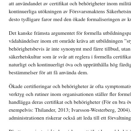
att användandet av certifikat och behörigheter inom militä
kontinuerliga utökningen av Försvarsmaktens Säkerhetsinst
desto tydligare faror med den ökade formaliseringen av k
Det kanske främsta argumentet för formella utbildningspa
vådahändelser inom ett område kräva att utbildningen ”sty
behörighetsbevis är inte synonymt med färre tillbud, uta
säkerhetskultur som är svår att reglera i formella certifik
naturligt och kontinuerligt öva och upprätthålla hög fär
bestämmelser för att få använda dem.
Ökade certifieringar och behörigheter är ofta symptomati
verktyg och rutiner inom organisationen ställer fler forme
handlägga deras certifikat och behörigheter (För en bra 
exempelvis: Thilander, 2013; Ivarsson-Westerberg, 2004).
administrationen riskerar också att leda till ett
förvaltnin