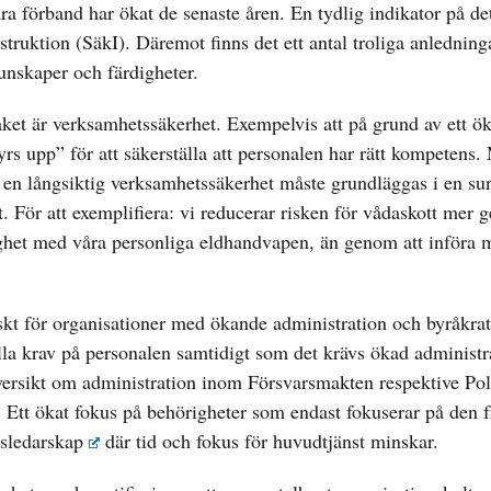
ra förband har ökat de senaste åren. En tydlig indikator på de
ruktion (SäkI). Däremot finns det ett antal troliga anledninga
unskaper och färdigheter.
ket är verksamhetssäkerhet. Exempelvis att på grund av ett ök
rs upp” för att säkerställa att personalen har rätt kompetens.
n en långsiktig verksamhetssäkerhet måste grundläggas i en su
at. För att exemplifiera: vi reducerar risken för vådaskott mer 
dighet med våra personliga eldhandvapen, än genom att införa 
skt för organisationer med ökande administration och byråkrat
lla krav på personalen samtidigt som det krävs ökad administra
översikt om administration inom Försvarsmakten respektive Pol
 Ett ökat fokus på behörigheter som endast fokuserar på den f
gsledarskap
där tid och fokus för huvudtjänst minskar.