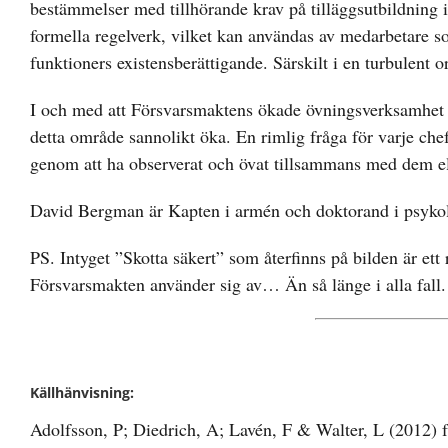
bestämmelser med tillhörande krav på tilläggsutbildning in
formella regelverk, vilket kan användas av medarbetare so
funktioners existensberättigande. Särskilt i en turbulent 
I och med att Försvarsmaktens ökade övningsverksamhet s
detta område sannolikt öka. En rimlig fråga för varje chef 
genom att ha observerat och övat tillsammans med dem elle
David Bergman är Kapten i armén och doktorand i psyko
PS. Intyget ”Skotta säkert” som återfinns på bilden är ett r
Försvarsmakten använder sig av… Än så länge i alla fall.
Källhänvisning:
Adolfsson, P; Diedrich, A; Lavén, F & Walter, L (2012) f