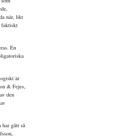
r som
ede,
a när, likt
 faktiskt
eras. En
ligatoriska
logiskt är
son & Fejes,
 av den
 av
 har gått så
lfsson,