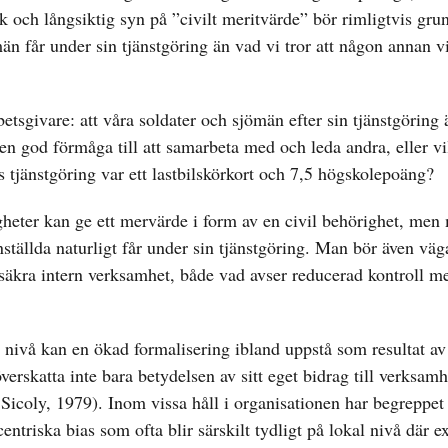
k och långsiktig syn på ”civilt meritvärde” bör rimligtvis gru
än får under sin tjänstgöring än vad vi tror att någon annan vi
rbetsgivare: att våra soldater och sjömän efter sin tjänstgöring ä
n god förmåga till att samarbeta med och leda andra, eller vil
 tjänstgöring var ett lastbilskörkort och 7,5 högskolepoäng?
igheter kan ge ett mervärde i form av en civil behörighet, men
nställda naturligt får under sin tjänstgöring. Man bör även väg
tssäkra intern verksamhet, både vad avser reducerad kontroll m
ell nivå kan en ökad formalisering ibland uppstå som resultat a
verskatta inte bara betydelsen av sitt eget bidrag till verksam
icoly, 1979). Inom vissa håll i organisationen har begreppet
triska bias som ofta blir särskilt tydligt på lokal nivå där ex