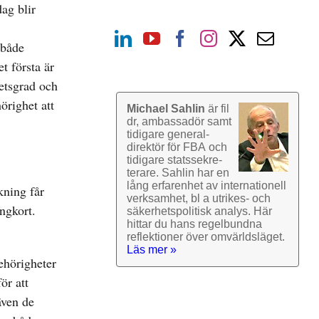
ag blir
 både
t första är
etsgrad och
örighet att
Michael Sahlin
är fil
dr, ambassadör samt
tidigare general­
direktör för FBA och
tidigare stats­sekre­
terare. Sahlin har en
lång erfarenhet av inter­nationell
kning får
verk­samhet, bl a utrikes- och
ngkort.
säkerhets­politisk analys. Här
hittar du hans regel­bundna
reflek­tioner över omvärlds­läget.
Läs mer »
ehörigheter
ör att
även de