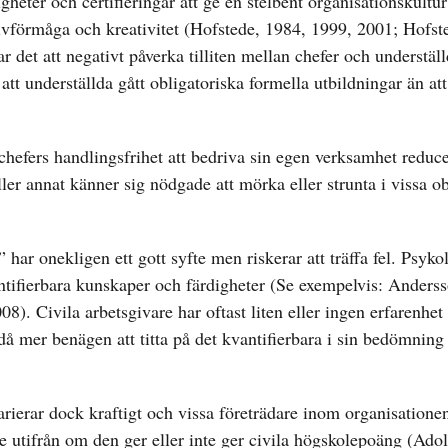
gheter och certifieringar att ge en stelbent organisationskultu
ativförmåga och kreativitet (Hofstede, 1984, 1999, 2001; Hofst
r det att negativt påverka tilliten mellan chefer och underställd
att underställda gått obligatoriska formella utbildningar än att
 chefers handlingsfrihet att bedriva sin egen verksamhet reduc
ller annat känner sig nödgade att mörka eller strunta i vissa ob
” har onekligen ett gott syfte men riskerar att träffa fel. Psyko
ntifierbara kunskaper och färdigheter (Se exempelvis: Anders
Civila arbetsgivare har oftast liten eller ingen erfarenhet
å mer benägen att titta på det kvantifierbara i sin bedömning
rierar dock kraftigt och vissa företrädare inom organisationen
de utifrån om den ger eller inte ger civila högskolepoäng (Ado