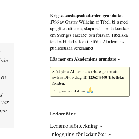
Krigsvetenskap­sakademien grundades
1796
av Gustav Wilhelm af Tibell bl a med
uppgiften att söka, skapa och sprida kunskap
om Sveriges säkerhet och försvar. Tibellska
fonden bildades för att stödja Akademiens
publicistiska verksamhet.
e
Läs mer om Akademiens grundare »
från
Stöd gärna Akademiens arbete
genom att
men
1236249460 Tibellska
swisha Ditt bidrag till
fonden
.
Din gåva gör skillnad
ng
 var
mina
Ledamöter
Ledamotsförteckning »
Inloggning för ledamöter »