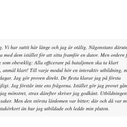
 Vi har suttit här länge och jag är otålig. Någonstans därut
 med dem istället för att sitta framför en dator. Men ordern 
g som obeveklig: Alla officerare på bataljonen ska ta klart
 anmäl klart! Till varje modul hör en interaktiv utbildning, 
dagar. Jag gör proven direkt. De flesta klarar jag på första
gt. Jag förstår inte ens frågorna. Istället gör jag provet gå
jag mönstret, strax därefter skriver jag godkänt. Utbildningen
g saker. Men den största lärdomen var bitter; där och då var 
datakörkort än hur jag utbildade och ledde min pluton.