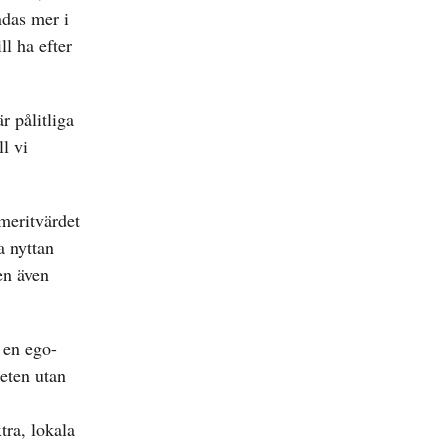
ndas mer i
ll ha efter
r pålitliga
l vi
 meritvärdet
a nyttan
en även
v en ego-
heten utan
tra, lokala