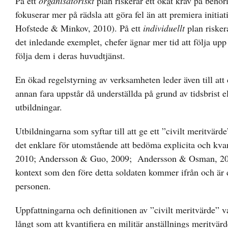
På ett
organisatoriskt
plan riskerar ett ökat krav på behöri
fokuserar mer på rädsla att göra fel än att premiera initi
Hofstede & Minkov, 2010). På ett
individuellt
plan riskera
det inledande exemplet, chefer ägnar mer tid att följa upp 
följa dem i deras huvudtjänst.
En ökad regelstyrning av verksamheten leder även till att
annan fara uppstår då underställda på grund av tidsbrist e
utbildningar.
Utbildningarna som syftar till att ge ett ”civilt meritvärde
det enklare för utomstående att bedöma explicita och kva
2010; Andersson & Guo, 2009; Andersson & Osman, 2008). 
kontext som den före detta soldaten kommer ifrån och är d
personen.
Uppfattningarna och definitionen av ”civilt meritvärde” va
långt som att kvantifiera en militär anställnings meritvär