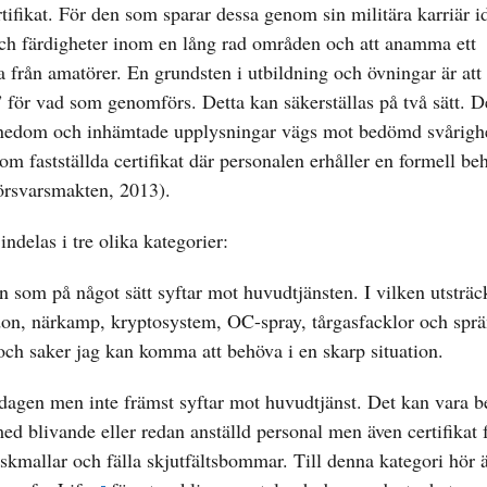
tifikat. För den som sparar dessa genom sin militära karriär id
och färdigheter inom en lång rad områden och att anamma ett
la från amatörer. En grundsten i utbildning och övningar är att
för vad som genomförs. Detta kan säkerställas på två sätt. De
nedom och inhämtade upplysningar vägs mot bedömd svårigh
nom fastställda certifikat där personalen erhåller en formell beh
Försvarsmakten, 2013).
ndelas i tre olika kategorier:
en som på något sätt syftar mot huvudtjänsten. I vilken utsträc
don, närkamp, kryptosystem, OC-spray, tårgasfacklor och sprä
och saker jag kan komma att behöva i en skarp situation.
dagen men inte främst syftar mot huvudtjänst. Det kan vara b
med blivande eller redan anställd personal men även certifikat f
skmallar och fälla skjutfältsbommar. Till denna kategori hör 