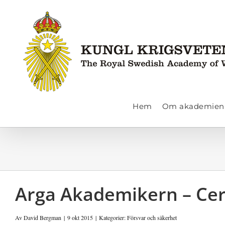
Fortsätt
till
innehållet
Hem
Om akademien
Arga Akademikern – Cert
Av
David Bergman
|
9 okt 2015
|
Kategorier:
Försvar och säkerhet