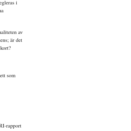
egleras i
na
aliteten av
ens; är det
 kort?
 ett som
RI-rapport