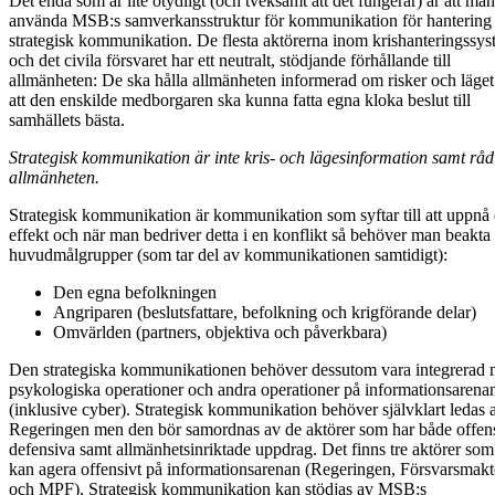
Det enda som är lite otydligt (och tveksamt att det fungerar) är att ma
använda MSB:s samverkansstruktur för kommunikation för hantering
strategisk kommunikation. De flesta aktörerna inom krishanteringssys
och det civila försvaret har ett neutralt, stödjande förhållande till
allmänheten: De ska hålla allmänheten informerad om risker och läget
att den enskilde medborgaren ska kunna fatta egna kloka beslut till
samhällets bästa.
Strategisk kommunikation är inte kris- och lägesinformation samt råd 
allmänheten.
Strategisk kommunikation är kommunikation som syftar till att uppnå
effekt och när man bedriver detta i en konflikt så behöver man beakta 
huvudmålgrupper (som tar del av kommunikationen samtidigt):
Den egna befolkningen
Angriparen (beslutsfattare, befolkning och krigförande delar)
Omvärlden (partners, objektiva och påverkbara)
Den strategiska kommunikationen behöver dessutom vara integrerad
psykologiska operationer och andra operationer på informationsarena
(inklusive cyber). Strategisk kommunikation behöver självklart ledas 
Regeringen men den bör samordnas av de aktörer som har både offen
defensiva samt allmänhetsinriktade uppdrag. Det finns tre aktörer som
kan agera offensivt på informationsarenan (Regeringen, Försvarsmak
och MPF). Strategisk kommunikation kan stödjas av MSB:s