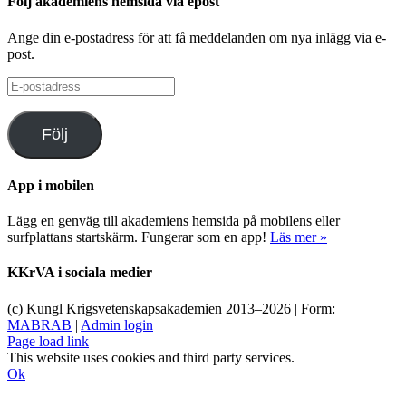
Följ akademiens hemsida via epost
Ange din e-postadress för att få meddelanden om nya inlägg via e-
post.
E-
postadress
Följ
App i mobilen
Lägg en genväg till akademiens hemsida på mobilens eller
surfplattans startskärm. Fungerar som en app!
Läs mer »
KKrVA i sociala medier
(c) Kungl Krigsvetenskapsakademien 2013–
2026 | Form:
MABRAB
|
Admin login
Page load link
This website uses cookies and third party services.
Ok
Till
toppen