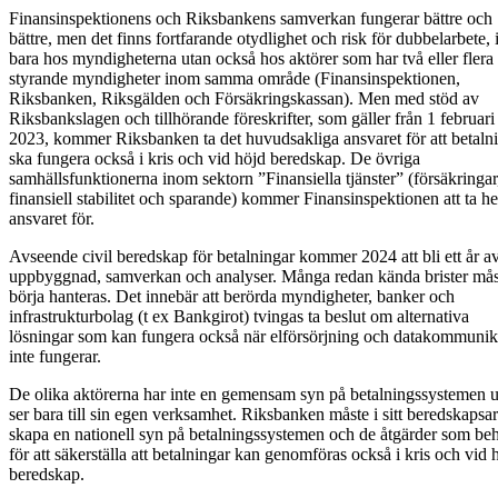
Finansinspektionens och Riksbankens samverkan fungerar bättre och
bättre, men det finns fortfarande otydlighet och risk för dubbelarbete, 
bara hos myndigheterna utan också hos aktörer som har två eller flera
styrande myndigheter inom samma område (Finansinspektionen,
Riksbanken, Riksgälden och Försäkringskassan). Men med stöd av
Riksbankslagen och tillhörande föreskrifter, som gäller från 1 februari
2023, kommer Riksbanken ta det huvudsakliga ansvaret för att betaln
ska fungera också i kris och vid höjd beredskap. De övriga
samhällsfunktionerna inom sektorn ”Finansiella tjänster” (försäkringar
finansiell stabilitet och sparande) kommer Finansinspektionen att ta he
ansvaret för.
Avseende civil beredskap för betalningar kommer 2024 att bli ett år a
uppbyggnad, samverkan och analyser. Många redan kända brister mås
börja hanteras. Det innebär att berörda myndigheter, banker och
infrastrukturbolag (t ex Bankgirot) tvingas ta beslut om alternativa
lösningar som kan fungera också när elförsörjning och datakommunik
inte fungerar.
De olika aktörerna har inte en gemensam syn på betalningssystemen 
ser bara till sin egen verksamhet. Riksbanken måste i sitt beredskapsa
skapa en nationell syn på betalningssystemen och de åtgärder som be
för att säkerställa att betalningar kan genomföras också i kris och vid 
beredskap.