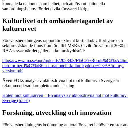
kunna leda nationen som helhet, och att lösa ut nationella
samordningsbehov för det civila försvaret i krig.
Kulturlivet och omhändertagandet av
kulturarvet
Försvarsberedningens rapport är extremt kortfattad. Utförligare och
sektorns äskande finns framför allt i MSB:s Civilt försvar mot 2030 o
RAÄ:s svar när det gäller ett kulturskyddsråd:
https://www.raa.se/app/uploads/2023/08/F%C3%B6ruts%C3%A4ttni
och-former-f%C3%B6r-ett-nationellt-kulturskyddsr%C3%A5d_ny-
version.pdf
Även FOI:s analys av aktörsdrivna hot mot kulturarv i Sverige är
rekommenderad kompletterande läsning:
Hoten mot kulturarven – En analys av aktörsdrivna hot mot kulturarv 
Sverige (foi.se)
Forskning, utveckling och innovation
Försvarsberedningens bedömning att totalförsvaret behöver en stor an