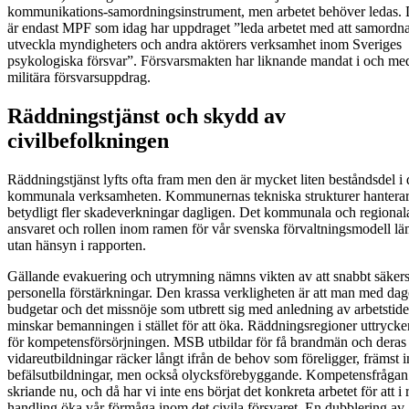
kommunikations-samordningsinstrument, men arbetet behöver ledas. 
är endast MPF som idag har uppdraget ”leda arbetet med att samordn
utveckla myndigheters och andra aktörers verksamhet inom Sveriges
psykologiska försvar”. Försvarsmakten har liknande mandat i och med
militära försvarsuppdrag.
Räddningstjänst och skydd av
civilbefolkningen
Räddningstjänst lyfts ofta fram men den är mycket liten beståndsdel i
kommunala verksamheten. Kommunernas tekniska strukturer hantera
betydligt fler skadeverkningar dagligen. Det kommunala och regional
ansvaret och rollen inom ramen för vår svenska förvaltningsmodell l
utan hänsyn i rapporten.
Gällande evakuering och utrymning nämns vikten av att snabbt säkers
personella förstärkningar. Den krassa verkligheten är att man med da
budgetar och det missnöje som utbrett sig med anledning av arbetstide
minskar bemanningen i stället för att öka. Räddningsregioner uttrycke
för kompetensförsörjningen. MSB utbildar för få brandmän och deras
vidareutbildningar räcker långt ifrån de behov som föreligger, främst 
befälsutbildningar, men också olycksförebyggande. Kompetensfrågan
skriande nu, och då har vi inte ens börjat det konkreta arbetet för att i r
handling öka vår förmåga inom det civila försvaret. En dubblering av