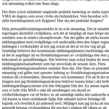
och utrustning (vilket inte finns idag).
Det finns också oklarheter angående praktisk hantering av andra typer
VMA än dagens som avser civila olyckshändelser. Vem beordrar och
utför beredskapslarm och flyglarm? Hur ska det praktiskt fungera?
Hela personalförsörjningsområdet är en svår utmaning. Det är utmärkt 
regeringen återinfört civilplikten, och det är lämpligt att man börjar m
områden som är relativt okomplicerade. När det gäller att stärka kom
räddningstjänst med civilpliktiga och underställa dem den högre regio
ledningen i civilområdet så tror jag också att det är en bra väg att gå.
Samtidigt behöver den kommunala räddningstjänstens basförmåga stä
så det är angeläget att en förstärkningsresurs av civilpliktiga inte sker 
bekostnad av grundförmågan. Här behöver man också beakta de stora
räddningstjänstsamarbeten som har utvecklats de senaste åren. Flera
räddningsledningssamarbeten omfattar flera län. Här finns en potentiel
utmaning vad gäller rent operativ ledning av förstärkningsorganisation
relation till civilområden, länsstyrelser och kommuner. För att få det at
fungera tror jag förstärkningsstyrkorna behöver kunna ledas i det befin
räddningsledingssystemet och inte frikopplat från det. En annan aspek
som vi lyfte från MSB-s sida till utredningen om skydd av
civilbefolkningen var ett behov av att samtidigt stärka den nationella 
Att kunna ta emot omfattande hjälp från utlandet kräver förmåga till
logistik och överblick på nationell nivå. Möjligen kan jag tycka att m
generellt betonar civilområdena för mycket i relation till vikten av att