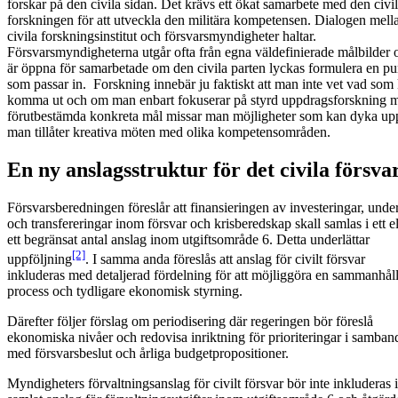
forskar på den civila sidan. Det krävs ett ökat samarbete med den civi
forskningen för att utveckla den militära kompetensen. Dialogen mell
civila forskningsinstitut och försvarsmyndigheter haltar.
Försvarsmyndigheterna utgår ofta från egna väldefinierade målbilder 
är öppna för samarbetade om den civila parten lyckas formulera en pu
som passar in. Forskning innebär ju faktiskt att man inte vet vad som
komma ut och om man enbart fokuserar på styrd uppdragsforskning 
förutbestämda konkreta mål missar man möjligheter som kan dyka u
man tillåter kreativa möten med olika kompetensområden.
En ny anslagsstruktur för det civila försva
Försvarsberedningen föreslår att finansieringen av investeringar, unde
och transfereringar inom försvar och krisberedskap skall samlas i ett el
ett begränsat antal anslag inom utgiftsområde 6. Detta underlättar
[2]
uppföljning
. I samma anda föreslås att anslag för civilt försvar
inkluderas med detaljerad fördelning för att möjliggöra en sammanhål
process och tydligare ekonomisk styrning.
Därefter följer förslag om periodisering där regeringen bör föreslå
ekonomiska nivåer och redovisa inriktning för prioriteringar i samban
med försvarsbeslut och årliga budgetpropositioner.
Myndigheters förvaltningsanslag för civilt försvar bör inte inkluderas i