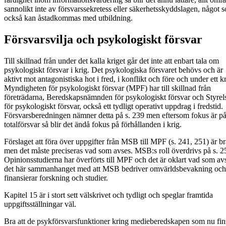
sannolikt inte av försvarssekretess eller säkerhetsskyddslagen, något 
också kan åstadkommas med utbildning.
Försvarsvilja och psykologiskt försvar
Till skillnad från under det kalla kriget går det inte att enbart tala om
psykologiskt försvar i krig. Det psykologiska försvaret behövs och är
aktivt mot antagonistiska hot i fred, i konflikt och före och under ett kr
Myndigheten för psykologiskt försvar (MPF) har till skillnad från
företrädarna, Beredskapsnämnden för psykologiskt försvar och Styrel
för psykologiskt försvar, också ett tydligt operativt uppdrag i fredstid.
Försvarsberedningen nämner detta på s. 239 men eftersom fokus är p
totalförsvar så blir det ändå fokus på förhållanden i krig.
Förslaget att föra över uppgifter från MSB till MPF (s. 241, 251) är br
men det måste preciseras vad som avses. MSB:s roll överdrivs på s. 2
Opinionsstudierna har överförts till MPF och det är oklart vad som avs
det här sammanhanget med att MSB bedriver omvärldsbevakning och
finansierar forskning och studier.
Kapitel 15 är i stort sett välskrivet och tydligt och speglar framtida
uppgiftsställningar väl.
Bra att de psykförsvarsfunktioner kring medieberedskapen som nu fin