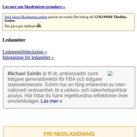
Läs mer om Akademiens grundare »
Stöd gärna Akademiens arbete
genom att swisha Ditt bidrag till
1236249460 Tibellska
fonden
.
🙏
Din gåva gör skillnad
Ledamöter
Ledamotsförteckning »
Inloggning för ledamöter »
Michael Sahlin
är fil dr, ambassadör samt
tidigare general­direktör för FBA och tidigare
stats­sekre­terare. Sahlin har en lång erfarenhet av inter­
nationell verk­samhet, bl a utrikes- och säkerhets­politisk
analys. Här hittar du hans regel­bundna reflek­tioner över
omvärlds­läget.
Läs mer »
FRI NEDLADDNING