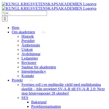
Fortsätt
till
innehållet
Sök
efter:
Hem
Om akademien
Historik
Presidiet
Ämbetsmän
Utskott
Avdelningar
Ledamöter
Revisorer
Stadgar för akademien
Integritetspolicy
Kontakt
Projekt
Sveriges roll i en multipolär värld med multidomäna
slagfält – från projektet SV-A-R till SV-A-R 2.0: Next
stop höstsymposiet 28 oktober!
SES
Bakgrund
Projekt­organisation