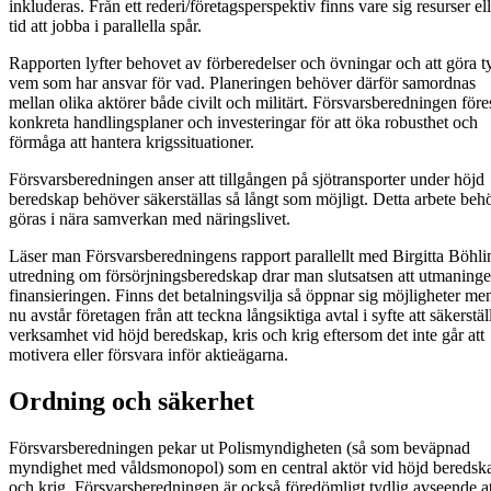
inkluderas. Från ett rederi/företagsperspektiv finns vare sig resurser el
tid att jobba i parallella spår.
Rapporten lyfter behovet av förberedelser och övningar och att göra ty
vem som har ansvar för vad. Planeringen behöver därför samordnas
mellan olika aktörer både civilt och militärt. Försvarsberedningen före
konkreta handlingsplaner och investeringar för att öka robusthet och
förmåga att hantera krigssituationer.
Försvarsberedningen anser att tillgången på sjötransporter under höjd
beredskap behöver säkerställas så långt som möjligt. Detta arbete beh
göras i nära samverkan med näringslivet.
Läser man Försvarsberedningens rapport parallellt med Birgitta Böhli
utredning om försörjningsberedskap drar man slutsatsen att utmaninge
finansieringen. Finns det betalningsvilja så öppnar sig möjligheter men
nu avstår företagen från att teckna långsiktiga avtal i syfte att säkerstäl
verksamhet vid höjd beredskap, kris och krig eftersom det inte går att
motivera eller försvara inför aktieägarna.
Ordning och säkerhet
Försvarsberedningen pekar ut Polismyndigheten (så som beväpnad
myndighet med våldsmonopol) som en central aktör vid höjd beredsk
och krig. Försvarsberedningen är också föredömligt tydlig avseende at