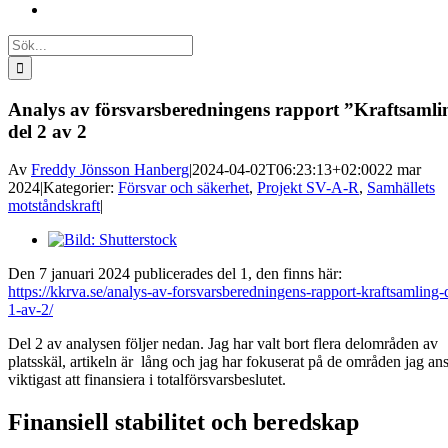
Sök
efter:
Analys av försvarsberedningens rapport ”Kraftsamli
del 2 av 2
Av
Freddy Jönsson Hanberg
|
2024-04-02T06:23:13+02:00
22 mar
2024
|
Kategorier:
Försvar och säkerhet
,
Projekt SV-A-R
,
Samhällets
motståndskraft
|
Visa
större
Den 7 januari 2024 publicerades del 1, den finns här:
bild
https://kkrva.se/analys-av-forsvarsberedningens-rapport-kraftsamling-
1-av-2/
Del 2 av analysen följer nedan. Jag har valt bort flera delområden av
platsskäl, artikeln är lång och jag har fokuserat på de områden jag ans
viktigast att finansiera i totalförsvarsbeslutet.
Finansiell stabilitet och beredskap