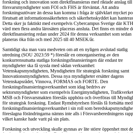
forskning och innovation som direktfinansieras med riktade anslag till
försvarsmyndigheter som FOI och FHS är förväntat. Att andra
forskningsutövare än dessa kan komma i fråga är självklart mycket pos
förutsatt att informationssäkerheten och säkerhetsskyddet kan hanteras
Detta sker ju faktiskt med exempelvis Cybercampus Sverige där KTH
värd men flera andra lärosäten placeras ansluta. Det finns en mindre d
direktfinansiering redan under 2024 för denna verksamhet som sedan
planeras öka från och med 2025 till 40 MSEK/år.
Samtidigt ska man vara medveten om att en nyligen avslutad statlig
utredning (SOU 2023:59 *) föreslår en omorganisering av den
konkurrensutsatta statliga forskningsfinansieringen där endast tre
myndigheter ska få syssla med sådan verksamhet:
Vetenskapsmyndigheten, Myndigheten för strategisk forskning samt
Innovationsmyndigheten. Dessa nya myndigheter ersätter dagens
Vetenskapsrådet, Vinnova, FORMAS och FORTE. Den
forskningsfinansieringsverksamhet som idag bedrivs av
sektorsmyndigheter som exempelvis Energimyndigheten, Trafikverket
MSB och Försvarsmakten föreslås upphöra och överföras till Myndig
för strategisk forskning. Endast Rymdstyrelsen förslås få fortsätta med
forskningsfinansieringsverksamhet i sin roll som beredskapsmyndighe
föreslagna förändringarna nämns inte alls i Försvarsberedningens rapp
vilket kanske hade varit på sin plats.
Forskning och utveckling skulle gynnas av lite större öppenhet mot d