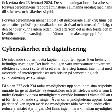
fick erfara den 23 februari 2024. Dessa utmaningar borde ha adressera
försvarsberedningens rapport åtminstone i allmänna ordalag med hän
till sekretess och säkerhetsskydd.
Försvarsberedningen menar att det i ett gråzonsläge eller krig finns b
av en större polisiär personalkader som är övad och utrustad för krig,
den behöver kunna agera redan i fred eftersom det är den första och m
kvalificerade försvarslinjen mot främmande makts angrepp i fred –
hybridangrepp.
Cybersäkerhet och digitalisering
De inledande sidorna i detta kapitel i rapporten ägnas åt en beskrivni
befintliga styrningar. Det hade möjligen varit intressantare att värdera
effekten av dessa i syfte att ta ett eller flera steg framåt, inte minst med
avseende på interdependenser och bristen på samordning och
synkronisering av styrningar.
På sidan 233 och 234 radas myndigheter upp som inom sina respekti
område får ge ut direktiv. Systemaktörer och tjänsteleverantörer som fa
under flertalet av dessa myndigheters område kommer i värsta fall att 
ut för flera liknande styrningar. Även om myndigheterna uppmärksa
på detta så kan ingen av dessa myndigheter råda över den andra eller
reducera antalet styrningar. Det finns ingen hierarki mellan myndighet