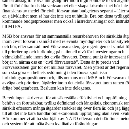
samlat anslag för förvaltningsutgifter inom utgiftsområde 6 och åtgärd
för att förbättra fredstida verksamhet eller skapa krisrobusthet bör inte
finansieras av medel för civilt försvar utan budgeteras separat – låter 
en självklarhet men så har det inte sett ut hittills. Bra om detta tydliggö
kommande budgetprocesser men också i årsredovisningar och instruk
till MTFA.
MSB bör ansvara för att sammanställa resursbehoven för särskilda åtg
inom civilt försvar i samråd med relevanta myndigheter och länsstyrel
och bör, efter samråd med Försvarsmakten, ge regeringen ett samlat fö
till prioritering och inriktning på nationell nivå för investeringar och
vidmakthållande inom det civila försvaret. Denna punkt är intressant f
börjar vi närma oss en ”civil försvarsstab”. Detta är ju precis vad
Försvarsstaben gör för det militära försvaret. Men ytterst är det regeri
som ska göra en helhetsbedömning i den försvarspolitiska
inriktningspropositionen och, tillsammans med MSB och Försvarsmak
avväga och prioritera åtgärder inom det civila försvaret inom ramen fö
årliga budgetarbetet. Besluten kan inte delegeras.
Beredningen skriver att för att säkerställa effektivitet och uppföljning
behövs en förutsägbar, tydligt definierad och långsiktig ekonomisk ra
särskilt eftersom många åtgärder sträcker sig över flera år, och jag läg
till att det inte bara handlar om ekonomisk uppföljning utan även kvali
Här kommer vi att ha stor hjälp av NATO eftersom det där finns meto
och system för att mäta även kvalitativa förändringar.