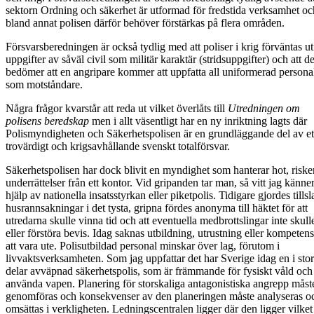
sektorn Ordning och säkerhet är utformad för fredstida verksamhet och
bland annat polisen därför behöver förstärkas på flera områden.
Försvarsberedningen är också tydlig med att poliser i krig förväntas ut
uppgifter av såväl civil som militär karaktär (stridsuppgifter) och att d
bedömer att en angripare kommer att uppfatta all uniformerad persona
som motståndare.
Några frågor kvarstår att reda ut vilket överlåts till
Utredningen om
polisens beredskap
men i allt väsentligt har en ny inriktning lagts där
Polismyndigheten och Säkerhetspolisen är en grundläggande del av et
trovärdigt och krigsavhållande svenskt totalförsvar.
Säkerhetspolisen har dock blivit en myndighet som hanterar hot, riske
underrättelser från ett kontor. Vid gripanden tar man, så vitt jag känner 
hjälp av nationella insatsstyrkan eller piketpolis. Tidigare gjordes tillsl
husrannsakningar i det tysta, gripna fördes anonyma till häktet för att
utredarna skulle vinna tid och att eventuella medbrottslingar inte skulle
eller förstöra bevis. Idag saknas utbildning, utrustning eller kompetens
att vara ute. Polisutbildad personal minskar över lag, förutom i
livvaktsverksamheten. Som jag uppfattar det har Sverige idag en i sto
delar avväpnad säkerhetspolis, som är främmande för fysiskt våld och 
använda vapen. Planering för storskaliga antagonistiska angrepp måst
genomföras och konsekvenser av den planeringen måste analyseras o
omsättas i verkligheten. Ledningscentralen ligger där den ligger vilket