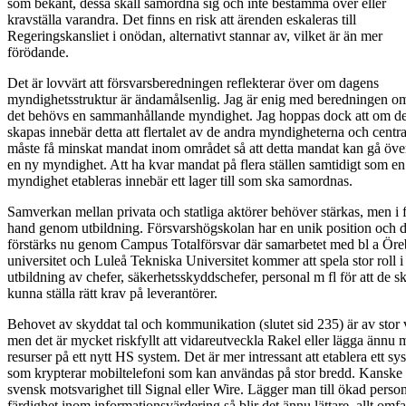
som bekant, dessa skall samordna sig och inte bestämma över eller
kravställa varandra. Det finns en risk att ärenden eskaleras till
Regeringskansliet i onödan, alternativt stannar av, vilket är än mer
förödande.
Det är lovvärt att försvarsberedningen reflekterar över om dagens
myndighetsstruktur är ändamålsenlig. Jag är enig med beredningen om
det behövs en sammanhållande myndighet. Jag hoppas dock att om d
skapas innebär detta att flertalet av de andra myndigheterna och centr
måste få minskat mandat inom området så att detta mandat kan gå över 
en ny myndighet. Att ha kvar mandat på flera ställen samtidigt som en
myndighet etableras innebär ett lager till som ska samordnas.
Samverkan mellan privata och statliga aktörer behöver stärkas, men i f
hand genom utbildning. Försvarshögskolan har en unik position och 
förstärks nu genom Campus Totalförsvar där samarbetet med bl a Öre
universitet och Luleå Tekniska Universitet kommer att spela stor roll i
utbildning av chefer, säkerhetsskyddschefer, personal m fl för att de sk
kunna ställa rätt krav på leverantörer.
Behovet av skyddat tal och kommunikation (slutet sid 235) är av stor 
men det är mycket riskfyllt att vidareutveckla Rakel eller lägga ännu 
resurser på ett nytt HS system. Det är mer intressant att etablera ett sy
som krypterar mobiltelefoni som kan användas på stor bredd. Kanske
svensk motsvarighet till Signal eller Wire. Lägger man till ökad person
färdighet inom informationsvärdering så blir det ännu lättare, allt omfa