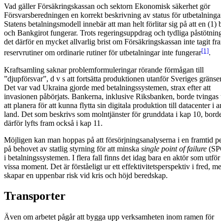
Vad gäller Försäkringskassan och sektorn Ekonomisk säkerhet gör
Försvarsberedningen en korrekt beskrivning av status för utbetalninga
Statens betalningsmodell innebär att man helt förlitar sig på att en (1)
och Bankgirot fungerar. Trots regeringsuppdrag och tydliga påstötning
det därför en mycket allvarlig brist om Försäkringskassan inte tagit fr
[1]
reservrutiner om ordinarie rutiner för utbetalningar inte fungerar
.
Kraftsamling saknar problemformuleringar rörande förmågan till
”djupförsvar”, d v s att fortsätta produktionen utanför Sveriges gränser
Det var vad Ukraina gjorde med betalningssystemen, strax efter att
invasionen påbörjats. Bankerna, inklusive Riksbanken, borde tvingas t
att planera för att kunna flytta sin digitala produktion till datacenter i 
land. Det som beskrivs som molntjänster för grunddata i kap 10, bord
därför lyfts fram också i kap 11.
Möjligen kan man hoppas på att försörjningsanalyserna i en framtid p
på behovet av statlig styrning för att minska
single point of failure
(SP
i betalningssystemen. I flera fall finns det idag bara en aktör som utför
vissa moment. Det är förståeligt ur ett effektivitetsperspektiv i fred, m
skapar en uppenbar risk vid kris och höjd beredskap.
Transporter
Även om arbetet pågår att bygga upp verksamheten inom ramen för