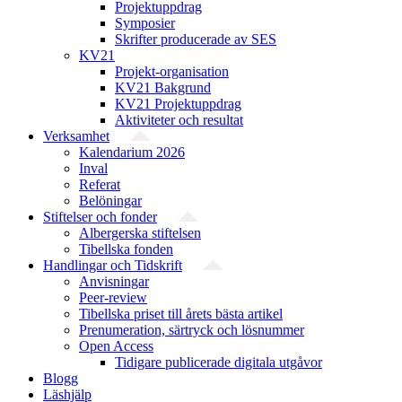
Projektuppdrag
Symposier
Skrifter producerade av SES
KV21
Projekt-organisation
KV21 Bakgrund
KV21 Projektuppdrag
Aktiviteter och resultat
Verksamhet
Kalendarium 2026
Inval
Referat
Belöningar
Stiftelser och fonder
Albergerska stiftelsen
Tibellska fonden
Handlingar och Tidskrift
Anvisningar
Peer-review
Tibellska priset till årets bästa artikel
Prenumeration, särtryck och lösnummer
Open Access
Tidigare publicerade digitala utgåvor
Blogg
Läshjälp