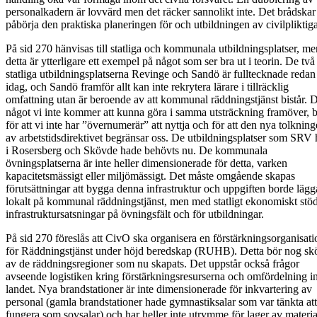
personalkadern är lovvärd men det räcker sannolikt inte. Det brådskar 
påbörja den praktiska planeringen för och utbildningen av civilpliktiga
På sid 270 hänvisas till statliga och kommunala utbildningsplatser, me
detta är ytterligare ett exempel på något som ser bra ut i teorin. De två
statliga utbildningsplatserna Revinge och Sandö är fulltecknade redan
idag, och Sandö framför allt kan inte rekrytera lärare i tillräcklig
omfattning utan är beroende av att kommunal räddningstjänst bistår. D
något vi inte kommer att kunna göra i samma utsträckning framöver, 
för att vi inte har ”övernumerär” att nyttja och för att den nya tolknin
av arbetstidsdirektivet begränsar oss. De utbildningsplatser som SRV
i Rosersberg och Skövde hade behövts nu. De kommunala
övningsplatserna är inte heller dimensionerade för detta, varken
kapacitetsmässigt eller miljömässigt. Det måste omgående skapas
förutsättningar att bygga denna infrastruktur och uppgiften borde lägg
lokalt på kommunal räddningstjänst, men med statligt ekonomiskt stöd
infrastruktursatsningar på övningsfält och för utbildningar.
På sid 270 föreslås att CivO ska organisera en förstärkningsorganisati
för Räddningstjänst under höjd beredskap (RUHB). Detta bör nog sk
av de räddningsregioner som nu skapats. Det uppstår också frågor
avseende logistiken kring förstärkningsresurserna och omfördelning 
landet. Nya brandstationer är inte dimensionerade för inkvartering av
personal (gamla brandstationer hade gymnastiksalar som var tänkta att
fungera som sovsalar) och har heller inte utrymme för lager av materia