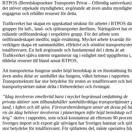
BTPOS (Beredskapssektor Transporter Privat – Offentlig samverkan) 
det utöver utpekade myndigheter, avgörande att även andra myndighe
engageras och erhåller resurser för detta.
Trafikverket har skapat en uppskattad struktur för arbetet i BTPOS där
grupper för luft-, land- och sjötransporter återfinns. Näringslivet har et
rullande ordförandeskap i respektive grupp. För det arbete som
ordförandeskapet medför, utgår ersättning. Mycket arbete kvarstår för 
verkligen skapa ett sammanhållet, effektivt och sömlöst transportsyste
totalförsvaret. En helt avgörande och fundamental del i detta är att
Trafikverket själva internt organiserar sig i enlighet med uppgifterna i
tilldelar resurser till bland annat BTPOS.
Att transporterna fungerar under höjd beredskap är en förutsättning för
även andra delar av samhället ska fungera, vilket betonas i rapporten.
Transportsektorn har stor betydelse för resten av totalförsvaret och hel
transportsystemet måste delta i förberedelser och övningar.
”Idag involveras emellertid bara i mycket begränsad omfattning de
privata aktörer som tillhandahåller samhällsviktiga transporttjänster 
land, i luften och till sjöss. Försvarsberedningen anser att dessa på bä
vis än idag behöver involveras i planeringen inför höjd beredskap oc
krig”
skrivs i rapporten, som också konstaterar att eftersom 90 procen
Sveriges import och export går sjövägen har Sveriges hamnar och sjöf
stor betydelse för totalförsvaret. För sjöfartens del, måste operativa fr