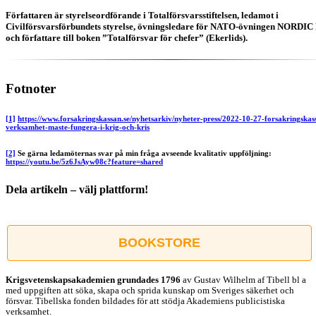
Författaren är styrelseordförande i Totalförsvarsstiftelsen, ledamot i
Civilförsvarsförbundets styrelse, övningsledare för NATO-övningen NORDIC
och författare till boken ”Totalförsvar för chefer” (Ekerlids).
Fotnoter
[1]
https://www.forsakringskassan.se/nyhetsarkiv/nyheter-press/2022-10-27-forsakringskas
verksamhet-maste-fungera-i-krig-och-kris
[2]
Se gärna ledamöternas svar på min fråga avseende kvalitativ uppföljning:
https://youtu.be/5z6JsAyw08c?feature=shared
Dela artikeln – välj plattform!
Facebook
X
Reddit
LinkedIn
WhatsApp
Tumblr
Pinterest
Vk
E-
post
BOOKSTORE
Krigsvetenskap­sakademien grundades 1796
av Gustav Wilhelm af Tibell bl a
med uppgiften att söka, skapa och sprida kunskap om Sveriges säkerhet och
försvar. Tibellska fonden bildades för att stödja Akademiens publicistiska
verksamhet.