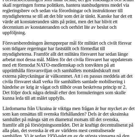
skall regeringen forma politiken, hantera statsbudgetens medel via
regleringsbrev och sedan via förordningar och instruktioner till
myndigheterna se till att det blir som det är tänkt. Kanske har det ett
värde att konstateranden sätts på pränt, men det har blivit ett
decennium av konstateranden och oerhört lite av beslut och
uppföljning.
Försvarsberedningen återupprepar mål för militärt och civilt försvar
som tidigare regeringar har fastställt och förmedlat till
myndigheterna. Framför allt det militära försvaret har sedan länge
arbetat mot dessa mål. Målen för det civila försvaret har uppdaterats
med ett förmodat NATO-medlemskap och tonvikten på att
upprätthålla försvarsviljan och samhällets motståndskraft mot
externa påtryckningar är välkommet. Att i en passus meddela att det
civila försvaret skall verka för samhällets samlade mobilisering i
händelse av krig är vågat och tillhör ovan beskrivna princip nr 2.
Det följer dock några delmål efter den formuleringen som skulle
kunna leda till att målet uppfylls.
Lärdomarna från Ukraina är viktiga men frågan är hur mycket av det
som kan omsättas till svenska förhållanden? Dels är det ukrainska
samhället på många sätt en diametral motsats till det svenska,
framför allt på försörjningsområdet. Det är kraftigt decentraliserat på
alla plan, det svenska är ett av världens mest centraliserade
samhällen. Vi är sedan 1950-talet en av de största vinnarna på den