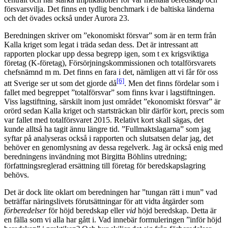
försvarsvilja. Det finns en tydlig benchmark i de baltiska länderna
och det övades också under Aurora 23.
Beredningen skriver om ”ekonomiskt försvar” som är en term från
Kalla kriget som legat i träda sedan dess. Det är intressant att
rapporten plockar upp dessa begrepp igen, som t ex krigsviktiga
företag (K-företag), Försörjningskommissionen och totalförsvarets
chefsnämnd m m. Det finns en fara i det, nämligen att vi får för oss
[6]
att Sverige ser ut som det gjorde då
. Men det finns fördelar som i
fallet med begreppet ”totalförsvar” som finns kvar i lagstiftningen.
Viss lagstiftning, särskilt inom just området ”ekonomiskt försvar” är
orörd sedan Kalla kriget och startsträckan blir därför kort, precis som
var fallet med totalförsvaret 2015. Relativt kort skall sägas, det
kunde alltså ha tagit ännu längre tid. ”Fullmaktslagarna” som jag
syftar på analyseras också i rapporten och slutsatsen delar jag, det
behöver en genomlysning av dessa regelverk. Jag är också enig med
beredningens invändning mot Birgitta Böhlins utredning;
författningsreglerad ersättning till företag för beredskapslagring
behövs.
Det är dock lite oklart om beredningen har ”tungan rätt i mun” vad
beträffar näringslivets förutsättningar för att vidta åtgärder som
förberedelser
för höjd beredskap eller
vid
höjd beredskap. Detta är
en fälla som vi alla har gått i. Vad innebär formuleringen ”inför höjd