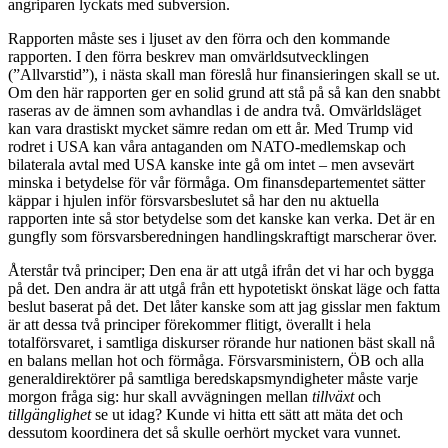
angriparen lyckats med subversion.
Rapporten måste ses i ljuset av den förra och den kommande
rapporten. I den förra beskrev man omvärldsutvecklingen
(”Allvarstid”), i nästa skall man föreslå hur finansieringen skall se ut.
Om den här rapporten ger en solid grund att stå på så kan den snabbt
raseras av de ämnen som avhandlas i de andra två. Omvärldsläget
kan vara drastiskt mycket sämre redan om ett år. Med Trump vid
rodret i USA kan våra antaganden om NATO-medlemskap och
bilaterala avtal med USA kanske inte gå om intet – men avsevärt
minska i betydelse för vår förmåga. Om finansdepartementet sätter
käppar i hjulen inför försvarsbeslutet så har den nu aktuella
rapporten inte så stor betydelse som det kanske kan verka. Det är en
gungfly som försvarsberedningen handlingskraftigt marscherar över.
Återstår två principer; Den ena är att utgå ifrån det vi har och bygga
på det. Den andra är att utgå från ett hypotetiskt önskat läge och fatta
beslut baserat på det. Det låter kanske som att jag gisslar men faktum
är att dessa två principer förekommer flitigt, överallt i hela
totalförsvaret, i samtliga diskurser rörande hur nationen bäst skall nå
en balans mellan hot och förmåga. Försvarsministern, ÖB och alla
generaldirektörer på samtliga beredskapsmyndigheter måste varje
morgon fråga sig: hur skall avvägningen mellan
tillväxt
och
tillgänglighet
se ut idag? Kunde vi hitta ett sätt att mäta det och
dessutom koordinera det så skulle oerhört mycket vara vunnet.