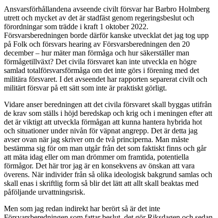
Ansvarsförhållandena avseende civilt försvar har Barbro Holmberg
utrett och mycket av det är stadfäst genom regeringsbeslut och
förordningar som trädde i kraft 1 oktober 2022.
Försvarsberedningen borde därför kanske utvecklat det jag tog upp
på Folk och försvars hearing av Försvarsberedningen den 20
december – hur mäter man förmåga och hur säkerställer man
förmågetillväxt? Det civila försvaret kan inte utveckla en högre
samlad totalförsvarsförmåga om det inte görs i förening med det
militära försvaret. I det avseendet har rapporten separerat civilt och
militärt försvar på ett sätt som inte är praktiskt görligt.
Vidare anser beredningen att det civila försvaret skall byggas utifrån
de krav som ställs i höjd beredskap och krig och i meningen efter att
det är viktigt att utveckla förmågan att kunna hantera hybrida hot
och situationer under nivån för väpnat angrepp. Det är detta jag
avser ovan när jag skriver om de två principerna. Man måste
bestämma sig för om man utgår från det som faktiskt finns och går
att mäta idag eller om man drömmer om framtida, potentiella
förmågor. Det här tror jag är en konsekvens av önskan att vara
överens. När individer från så olika ideologisk bakgrund samlas och
skall enas i skriftlig form så blir det lätt att allt skall beaktas med
påföljande urvattningsrisk.
Men som jag redan indirekt har berört så är det inte
Försvarsberedningen som fattar beslut, det gör Riksdagen och sedan