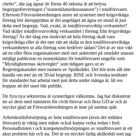
chefer”, där jag ägnar de första 40 sidorna åt att belysa
begreppsförvirringen (”nomenklaturdissonansen”) i totalförsvaret.
Eftersom Försvarsberedningen anser att systemet med krigsviktiga
företag bör återupprättas är det angeläget att ägna en stund åt just
detta med begrepp. Vad, exakt, är
totalförsvarsviktig verksamhet
?
Vad skiljer
totalförsvarsviktig
verksamhet i företag från
krigsviktiga
företag? Är det idag ens önskvärt att hela företag skall vara
krigsviktiga eller är det mer rätt att skilja ut den totalförsvarsviktiga
verksamheten ur alla företag som bedriver sådan? Det är av stor vikt
att en eller flera organisationer med stor auktoritet på området snarast
möjligt publicerar en nomenklatur för totalförsvaret ungefär som
”Myndigheternas skrivregler” som tidigare gavs ut av
Regeringskansliet men numera av Språkrådet. Det bör trots allt inte
handla om mer än ett 50-tal begrepp. RISE och Svenska institutet
för standarder har arbetat med just detta under många år, låt oss
hoppas att det snart blir publikt.
De fyra nya sektorerna är synnerligen välkomna. Jag har diskuterat
tre av dem med ministern för civilt försvar och flera GD:ar och är
mycket glad att Försvarsberedningen är inne på samma spår.
Arbetskraftsförsörjning av hela totalförsvaret (även det militära
försvaret) är viktig men måste också kunna verka redan i fred.
Personalbristen i och kompetensförsörjningen av totalförsvaret är ett
akut problem här och nu. Det är en mycket farlig akilleshäl som jag