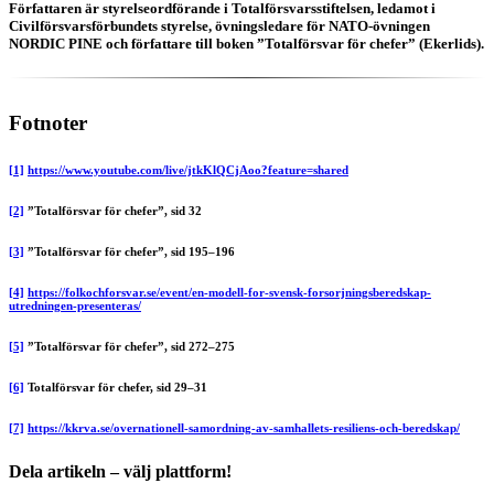
Författaren är styrelseordförande i Totalförsvarsstiftelsen, ledamot i
Civilförsvarsförbundets styrelse, övningsledare för NATO-övningen
NORDIC PINE och författare till boken ”Totalförsvar för chefer” (Ekerlids).
Fotnoter
[1]
https://www.youtube.com/live/jtkKlQCjAoo?feature=shared
[2]
”Totalförsvar för chefer”, sid 32
[3]
”Totalförsvar för chefer”, sid 195–196
[4]
https://folkochforsvar.se/event/en-modell-for-svensk-forsorjningsberedskap-
utredningen-presenteras/
[5]
”Totalförsvar för chefer”, sid 272–275
[6]
Totalförsvar för chefer, sid 29–31
[7]
https://kkrva.se/overnationell-samordning-av-samhallets-resiliens-och-beredskap/
Dela artikeln – välj plattform!