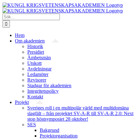
Fortsätt
till
innehållet
Sök
efter:
Hem
Om akademien
Historik
Presidiet
Ämbetsmän
Utskott
Avdelningar
Ledamöter
Revisorer
Stadgar för akademien
Integritetspolicy
Kontakt
Projekt
Sveriges roll i en multipolär värld med multidomäna
slagfält – från projektet SV-A-R till SV-A-R 2.0: Next
stop höstsymposiet 28 oktober!
SES
Bakgrund
Projekt­organisation