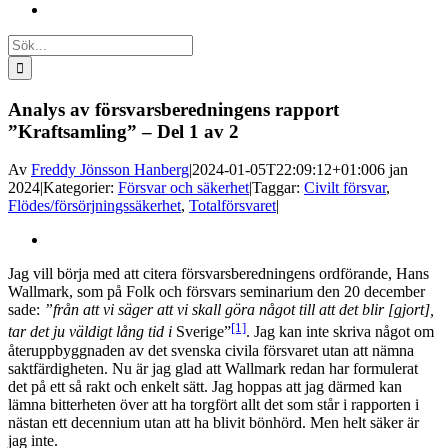
Sök
efter:
Analys av försvarsberedningens rapport
”Kraftsamling” – Del 1 av 2
Av
Freddy Jönsson Hanberg
|
2024-01-05T22:09:12+01:00
6 jan
2024
|
Kategorier:
Försvar och säkerhet
|
Taggar:
Civilt försvar
,
Flödes/försörjningssäkerhet
,
Totalförsvaret
|
Visa
större
Jag vill börja med att citera försvarsberedningens ordförande, Hans
bild
Wallmark, som på Folk och försvars seminarium den 20 december
sade:
”från att vi säger att vi skall göra något till att det blir [gjort],
[1]
tar det ju väldigt lång tid i
Sverige”
. Jag kan inte skriva något om
återuppbyggnaden av det svenska civila försvaret utan att nämna
saktfärdigheten. Nu är jag glad att Wallmark redan har formulerat
det på ett så rakt och enkelt sätt. Jag hoppas att jag därmed kan
lämna bitterheten över att ha torgfört allt det som står i rapporten i
nästan ett decennium utan att ha blivit bönhörd. Men helt säker är
jag inte.