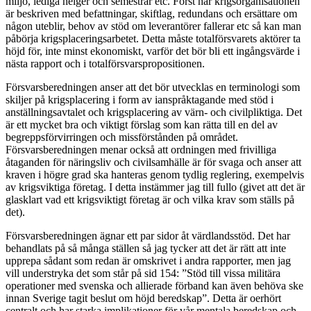
miljö, lediga helger och semestrar etc. Först när krigsorganisationen
är beskriven med befattningar, skiftlag, redundans och ersättare om
någon uteblir, behov av stöd om leverantörer fallerar etc så kan man
påbörja krigsplaceringsarbetet. Detta måste totalförsvarets aktörer ta
höjd för, inte minst ekonomiskt, varför det bör bli ett ingångsvärde i
nästa rapport och i totalförsvarspropositionen.
Försvarsberedningen anser att det bör utvecklas en terminologi som
skiljer på krigsplacering i form av ianspråktagande med stöd i
anställningsavtalet och krigsplacering av värn- och civilpliktiga. Det
är ett mycket bra och viktigt förslag som kan rätta till en del av
begreppsförvirringen och missförstånden på området.
Försvarsberedningen menar också att ordningen med frivilliga
åtaganden för näringsliv och civilsamhälle är för svaga och anser att
kraven i högre grad ska hanteras genom tydlig reglering, exempelvis
av krigsviktiga företag. I detta instämmer jag till fullo (givet att det är
glasklart vad ett krigsviktigt företag är och vilka krav som ställs på
det).
Försvarsberedningen ägnar ett par sidor åt värdlandsstöd. Det har
behandlats på så många ställen så jag tycker att det är rätt att inte
upprepa sådant som redan är omskrivet i andra rapporter, men jag
vill understryka det som står på sid 154: ”Stöd till vissa militära
operationer med svenska och allierade förband kan även behöva ske
innan Sverige tagit beslut om höjd beredskap”. Detta är oerhört
centralt och har starka implikationer för vår mentala beredskap och