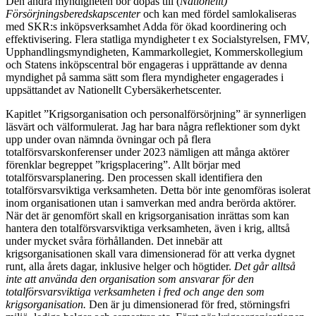
Den andra myndigheten bör döpas till (
Nationellt)
Försörjningsberedskapscenter
och kan med fördel samlokaliseras
med SKR:s inköpsverksamhet Adda för ökad koordinering och
effektivisering. Flera statliga myndigheter t ex Socialstyrelsen, FMV,
Upphandlingsmyndigheten, Kammarkollegiet, Kommerskollegium
och Statens inköpscentral bör engageras i upprättande av denna
myndighet på samma sätt som flera myndigheter engagerades i
uppsättandet av Nationellt Cybersäkerhetscenter.
Kapitlet ”Krigsorganisation och personalförsörjning” är synnerligen
läsvärt och välformulerat. Jag har bara några reflektioner som dykt
upp under ovan nämnda övningar och på flera
totalförsvarskonferenser under 2023 nämligen att många aktörer
förenklar begreppet ”krigsplacering”. Allt börjar med
totalförsvarsplanering. Den processen skall identifiera den
totalförsvarsviktiga verksamheten. Detta bör inte genomföras isolerat
inom organisationen utan i samverkan med andra berörda aktörer.
När det är genomfört skall en krigsorganisation inrättas som kan
hantera den totalförsvarsviktiga verksamheten, även i krig, alltså
under mycket svåra förhållanden. Det innebär att
krigsorganisationen skall vara dimensionerad för att verka dygnet
runt, alla årets dagar, inklusive helger och högtider.
Det går alltså
inte att använda den organisation som ansvarar för den
totalförsvarsviktiga verksamheten i fred och ange den som
krigsorganisation.
Den är ju dimensionerad för fred, störningsfri