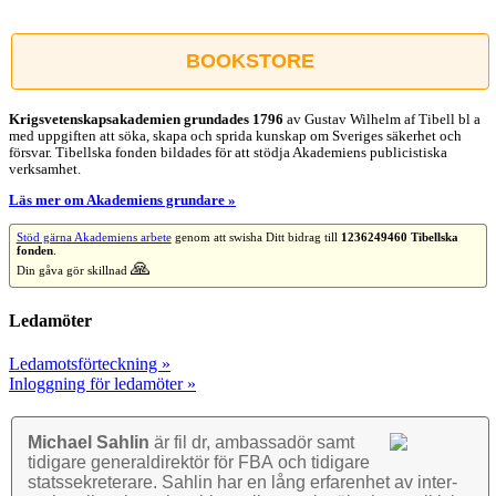
Facebook
X
Reddit
LinkedIn
WhatsApp
Tumblr
Pinterest
Vk
E-
post
BOOKSTORE
Krigsvetenskap­sakademien grundades 1796
av Gustav Wilhelm af Tibell bl a
med uppgiften att söka, skapa och sprida kunskap om Sveriges säkerhet och
försvar. Tibellska fonden bildades för att stödja Akademiens publicistiska
verksamhet.
Läs mer om Akademiens grundare »
Stöd gärna Akademiens arbete
genom att swisha Ditt bidrag till
1236249460 Tibellska
fonden
.
🙏
Din gåva gör skillnad
Ledamöter
Ledamotsförteckning »
Inloggning för ledamöter »
Michael Sahlin
är fil dr, ambassadör samt
tidigare general­direktör för FBA och tidigare
stats­sekre­terare. Sahlin har en lång erfarenhet av inter­