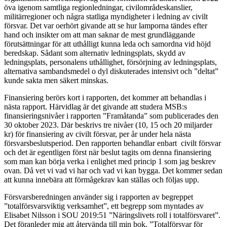
öva igenom samtliga regionledningar, civilområdeskanslier,
militärregioner och några statliga myndigheter i ledning av civilt
försvar. Det var oerhört givande att se hur lamporna tändes efter
hand och insikter om att man saknar de mest grundläggande
förutsättningar för att uthålligt kunna leda och samordna vid höjd
beredskap. Sådant som alternativ ledningsplats, skydd av
ledningsplats, personalens uthållighet, försörjning av ledningsplats,
alternativa sambandsmedel o dyl diskuterades intensivt och ”deltat”
kunde sakta men säkert minskas.
Finansiering berörs kort i rapporten, det kommer att behandlas i
nästa rapport. Härvidlag är det givande att studera MSB:s
finansieringsnivåer i rapporten ”Framåtanda” som publicerades den
30 oktober 2023. Där beskrivs tre nivåer (10, 15 och 20 miljarder
kr) för finansiering av civilt försvar, per år under hela nästa
försvarsbeslutsperiod. Den rapporten behandlar enbart civilt försvar
och det är egentligen först när beslut tagits om denna finansiering
som man kan börja verka i enlighet med princip 1 som jag beskrev
ovan. Då vet vi vad vi har och vad vi kan bygga. Det kommer sedan
att kunna innebära att förmågekrav kan ställas och följas upp.
Försvarsberedningen använder sig i rapporten av begreppet
”totalförsvarsviktig verksamhet”, ett begrepp som myntades av
Elisabet Nilsson i SOU 2019:51 ”Näringslivets roll i totalförsvaret”.
Det föranleder mig att återvända till min bok, ”Totalförsvar för