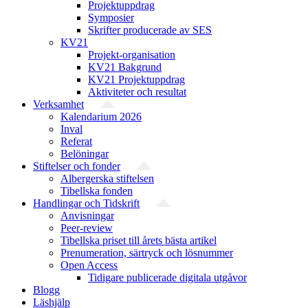
Projektuppdrag
Symposier
Skrifter producerade av SES
KV21
Projekt-organisation
KV21 Bakgrund
KV21 Projektuppdrag
Aktiviteter och resultat
Verksamhet
Kalendarium 2026
Inval
Referat
Belöningar
Stiftelser och fonder
Albergerska stiftelsen
Tibellska fonden
Handlingar och Tidskrift
Anvisningar
Peer-review
Tibellska priset till årets bästa artikel
Prenumeration, särtryck och lösnummer
Open Access
Tidigare publicerade digitala utgåvor
Blogg
Läshjälp