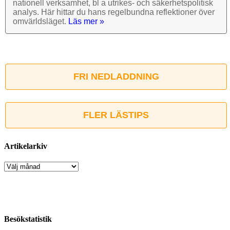
nationell verk­samhet, bl a utrikes- och säkerhets­politisk
analys. Här hittar du hans regel­bundna reflek­tioner över
omvärlds­läget.
Läs mer »
FRI NEDLADDNING
FLER LÄSTIPS
Artikelarkiv
Artikelarkiv
Besökstatistik