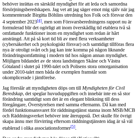
behöver inrättas en särskild myndighet för att leda och samordna
försörjningsberedskapen. Jag vet att jag säger emot mig själv när jag
kommenterade Birgitta Böhlins utredning hos Folk och försvar den
[4]
4 september 2023
, men som Försvarsberedningens rapport nu är
formulerad blir det ogörligt att inom överskådlig tid etablera två så
omfattande funktioner inom en myndighet som redan är hårt
ansträngd. Att på så kort tid bli av med flera verksamheter
(cybersäkerhet och psykologiskt försvar) och samtidigt tillföras flera
nya är otroligt svårt och jag kan inte komma på någon liknande
förändringsomfattning i modern tid hos någon annan myndighet.
Möjligen bildandet av de stora landstingen Skåne och Västra
Götaland i slutet på 1990-talet och Polisens stora omorganisation
under 2010-talet men båda de exemplen framstår som
okomplicerade i jämförelse.
Jag föreslår att myndigheten döps om till
Myndigheten för Civil
Beredskap
, det speglar huvuduppgiften och innebär inte en så stor
förändring samtidigt som det är en elegant blinkning till dess
föregångare, Överstyrelsen med samma efternamn. Då kan med
fördel funktionsansvaret för räddningstjänst stanna inom MSB/MCB
och Räddningsverket behöver inte återuppstå. Det skulle för övrigt
skapa ännu mer förvirring eftersom räddningstjänsten idag är så väl
[5]
etablerad i olika associationsformer
.