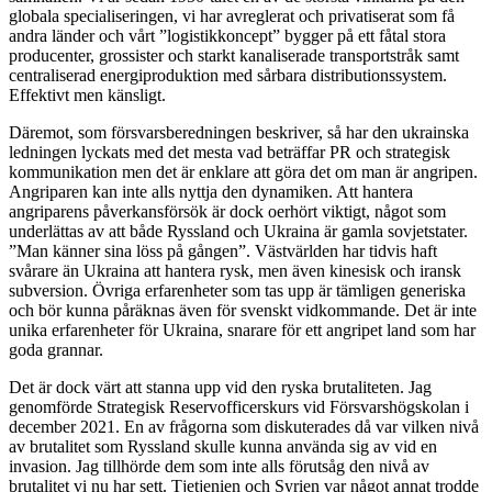
globala specialiseringen, vi har avreglerat och privatiserat som få
andra länder och vårt ”logistikkoncept” bygger på ett fåtal stora
producenter, grossister och starkt kanaliserade transportstråk samt
centraliserad energiproduktion med sårbara distributionssystem.
Effektivt men känsligt.
Däremot, som försvarsberedningen beskriver, så har den ukrainska
ledningen lyckats med det mesta vad beträffar PR och strategisk
kommunikation men det är enklare att göra det om man är angripen.
Angriparen kan inte alls nyttja den dynamiken. Att hantera
angriparens påverkansförsök är dock oerhört viktigt, något som
underlättas av att både Ryssland och Ukraina är gamla sovjetstater.
”Man känner sina löss på gången”. Västvärlden har tidvis haft
svårare än Ukraina att hantera rysk, men även kinesisk och iransk
subversion. Övriga erfarenheter som tas upp är tämligen generiska
och bör kunna påräknas även för svenskt vidkommande. Det är inte
unika erfarenheter för Ukraina, snarare för ett angripet land som har
goda grannar.
Det är dock värt att stanna upp vid den ryska brutaliteten. Jag
genomförde Strategisk Reservofficerskurs vid Försvarshögskolan i
december 2021. En av frågorna som diskuterades då var vilken nivå
av brutalitet som Ryssland skulle kunna använda sig av vid en
invasion. Jag tillhörde dem som inte alls förutsåg den nivå av
brutalitet vi nu har sett. Tjetjenien och Syrien var något annat trodde