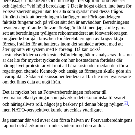
beredskap” i praktiken? Och hur skiljer det sig från förberedelser
och åtgärder ”vid höjd beredskap”? Det är högst oklart, inte bara för
Försvarsberedningen utan för alla som sysslar med dessa frågor.
Utmärkt dock att beredningen klarlägger hur Förfogandelagen
faktiskt fungerar och på vilket sätt den är användbar. Beredningens
resonemang rörande försvarsföretag är klokt men jag skulle gärna
sett att beredningen tydligare rekommenderat att försvarsföretagen
omgående bör gå i bräschen för återetableringen av krigsviktiga
företag i stället för att hanteras inom det samlade arbetet med att
återupprätta ett system med k-företag. Då kan också
kostnadseffekterna och kostnadsfördelning bättre analyseras. Just nu
är det lite för mycket tyckande om hur kostnaderna fördelas där
näringslivet protesterar vilt mot att bära kostnader medan den förra
regeringen citerade Kennedy och ansåg att företagen skulle göra sin
”värnplikt”. Sådana diskussioner tenderar att bli lite mer nyanserade
om det finns data att utgå ifrån.
Det är mycket bra att Försvarsberedningen refererar till
övernationella styrningar som påverkar det ekonomiska försvaret
[7]
och näringslivets roll, något jag beskrev på denna blogg nyligen
,
men NATO-perspektivet kunde utvecklas ytterligare.
Jag stannar där vad avser den första halvan av Försvarsberedningens
rapport och återkommer under vintern med den andra.