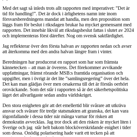
Med det sagt så inleds trots allt rapporten med imperativet: ”Det är
tid för handling!”. Det är dock i ärlighetens namn inte inom
försvarsberedningens mandat att handla, men den proposition som
läggs fram för beslut i riksdagen brukar ha mycket gemensamt med
rapporten. Det innebär likväl att riksdagsbeslut fattas i slutet av 2024
och implementeras först därefter. Nog om svensk saktfärdighet.
Jag reflekterar över den första halvan av rapporten nedan och avser
att återkomma med den andra halvan längre fram i vinter.
Beredningen har producerat en rapport som har som främsta
kännetecken – att man är överens. Det förekommer avvikande
uppfattningar, främst rörande MSB:s framtida organisation och
uppgifter, men i övrigt är det lite ”samlingsregering” över det hela.
Det kan man glädjas över men orsakerna till det är förstås oerhört
oroväckande. Som det står i rapporten så är det säkerhetspolitiska
läget det allvarligaste sedan andra världskriget.
Den stora enigheten gör att det emellertid blir svårare att utkräva
ansvar och svårare för tredje statsmakten att granska, det kan vara
iögonfallande i dessa tider när många varnar för risken att
demokratin avvecklas. Jag tror dock att den risken är mycket liten i
Sverige och jag står helt bakom blocköverskridande enighet i tider
som dessa. Onödig polarisering hade varit ett tecken på att