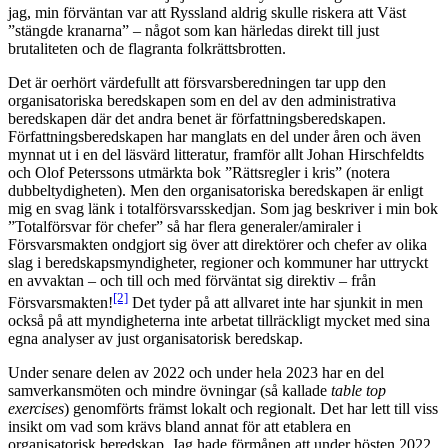
jag, min förväntan var att Ryssland aldrig skulle riskera att Väst
”stängde kranarna” – något som kan härledas direkt till just
brutaliteten och de flagranta folkrättsbrotten.
Det är oerhört värdefullt att försvarsberedningen tar upp den
organisatoriska beredskapen som en del av den administrativa
beredskapen där det andra benet är författningsberedskapen.
Författningsberedskapen har manglats en del under åren och även
mynnat ut i en del läsvärd litteratur, framför allt Johan Hirschfeldts
och Olof Peterssons utmärkta bok ”Rättsregler i kris” (notera
dubbeltydigheten). Men den organisatoriska beredskapen är enligt
mig en svag länk i totalförsvarsskedjan. Som jag beskriver i min bok
”Totalförsvar för chefer” så har flera generaler/amiraler i
Försvarsmakten ondgjort sig över att direktörer och chefer av olika
slag i beredskapsmyndigheter, regioner och kommuner har uttryckt
en avvaktan – och till och med förväntat sig direktiv – från
[2]
Försvarsmakten!
Det tyder på att allvaret inte har sjunkit in men
också på att myndigheterna inte arbetat tillräckligt mycket med sina
egna analyser av just organisatorisk beredskap.
Under senare delen av 2022 och under hela 2023 har en del
samverkansmöten och mindre övningar (så kallade
table top
exercises
) genomförts främst lokalt och regionalt. Det har lett till viss
insikt om vad som krävs bland annat för att etablera en
organisatorisk beredskap. Jag hade förmånen att under hösten 2022