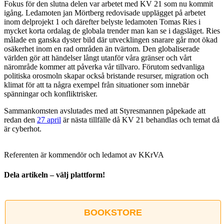
Fokus för den slutna delen var arbetet med KV 21 som nu kommit
igång. Ledamoten jan Mörtberg redovisade upplägget på arbetet
inom delprojekt 1 och därefter belyste ledamoten Tomas Ries i
mycket korta ordalag de globala trender man kan se i dagsläget. Ries
målade en ganska dyster bild där utvecklingen snarare går mot ökad
osäkerhet inom en rad områden än tvärtom. Den globaliserade
världen gör att händelser långt utanför våra gränser och vårt
närområde kommer att påverka vår tillvaro. Förutom sedvanliga
politiska orosmoln skapar också bristande resurser, migration och
klimat för att ta några exempel från situationer som innebär
spänningar och konfliktrisker.
Sammankomsten avslutades med att Styresmannen påpekade att
redan den
27 april
är nästa tillfälle då KV 21 behandlas och temat då
är cyberhot.
Referenten är kommendör och ledamot av KKrVA
Dela artikeln – välj plattform!
Facebook
X
Reddit
LinkedIn
WhatsApp
Tumblr
Pinterest
Vk
E-
post
BOOKSTORE