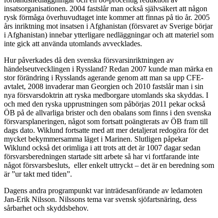
insatsorganisationen. 2004 fastslår man också självsäkert att någon
rysk förmåga överhuvudtaget inte kommer att finnas på tio år. 2005
års inriktning mot insatsen i Afghanistan (försvaret av Sverige börjar
i Afghanistan) innebar ytterligare nedläggningar och att materiel som
inte gick att använda utomlands avvecklades.
Hur påverkades då den svenska försvarsinriktningen av
händelseutvecklingen i Ryssland? Redan 2007 kunde man märka en
stor förändring i Rysslands agerande genom att man sa upp CFE-
avtalet, 2008 invaderar man Georgien och 2010 fastslår man i sin
nya försvarsdoktrin att ryska medborgare utomlands ska skyddas. I
och med den ryska upprustningen som påbörjas 2011 pekar också
ÖB på de allvarliga brister och den obalans som finns i den svenska
försvarsplaneringen, något som fortsatt poängterats av ÖB fram till
dags dato. Wiklund fortsatte med att mer detaljerat redogöra för det
mycket bekymmersamma läget i Marinen. Slutligen påpekar
Wiklund också det orimliga i att trots att det är 1007 dagar sedan
försvarsberedningen startade sitt arbete så har vi fortfarande inte
något försvarsbesluts, eller enkelt uttryckt – det är en beredning som
är ”ur takt med tiden”.
Dagens andra programpunkt var inträdesanförande av ledamoten
Jan-Erik Nilsson. Nilssons tema var svensk sjöfartsnäring, dess
sårbarhet och skyddsbehov.