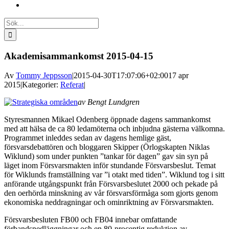
Sök
efter:
Akademisammankomst 2015-04-15
Av
Tommy Jeppsson
|
2015-04-30T17:07:06+02:00
17 apr
2015
|
Kategorier:
Referat
|
av Bengt Lundgren
Styresmannen Mikael Odenberg öppnade dagens sammankomst
med att hälsa de ca 80 ledamöterna och inbjudna gästerna välkomna.
Programmet inleddes sedan av dagens hemlige gäst,
försvarsdebattören och bloggaren Skipper (Örlogskapten Niklas
Wiklund) som under punkten ”tankar för dagen” gav sin syn på
läget inom Försvarsmakten inför stundande Försvarsbeslut. Temat
för Wiklunds framställning var ”i otakt med tiden”. Wiklund tog i sitt
anförande utgångspunkt från Försvarsbeslutet 2000 och pekade på
den oerhörda minskning av vår försvarsförmåga som gjorts genom
ekonomiska neddragningar och ominriktning av Försvarsmakten.
Försvarsbesluten FB00 och FB04 innebar omfattande
förbandsnedläggningar och en 80-procentig reduktion av