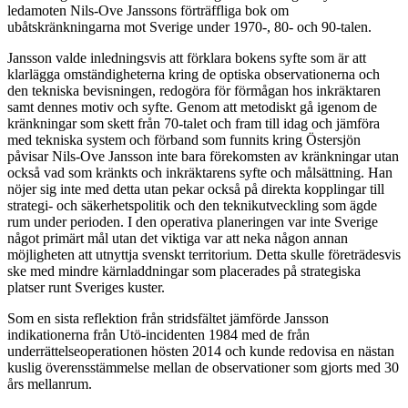
ledamoten Nils-Ove Janssons förträffliga bok om
ubåtskränkningarna mot Sverige under 1970-, 80- och 90-talen.
Jansson valde inledningsvis att förklara bokens syfte som är att
klarlägga omständigheterna kring de optiska observationerna och
den tekniska bevisningen, redogöra för förmågan hos inkräktaren
samt dennes motiv och syfte. Genom att metodiskt gå igenom de
kränkningar som skett från 70-talet och fram till idag och jämföra
med tekniska system och förband som funnits kring Östersjön
påvisar Nils-Ove Jansson inte bara förekomsten av kränkningar utan
också vad som kränkts och inkräktarens syfte och målsättning. Han
nöjer sig inte med detta utan pekar också på direkta kopplingar till
strategi- och säkerhetspolitik och den teknikutveckling som ägde
rum under perioden. I den operativa planeringen var inte Sverige
något primärt mål utan det viktiga var att neka någon annan
möjligheten att utnyttja svenskt territorium. Detta skulle företrädesvis
ske med mindre kärnladdningar som placerades på strategiska
platser runt Sveriges kuster.
Som en sista reflektion från stridsfältet jämförde Jansson
indikationerna från Utö-incidenten 1984 med de från
underrättelseoperationen hösten 2014 och kunde redovisa en nästan
kuslig överensstämmelse mellan de observationer som gjorts med 30
års mellanrum.