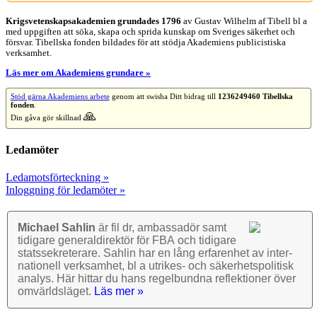
Krigsvetenskap­sakademien grundades 1796
av Gustav Wilhelm af Tibell bl a
med uppgiften att söka, skapa och sprida kunskap om Sveriges säkerhet och
försvar. Tibellska fonden bildades för att stödja Akademiens publicistiska
verksamhet.
Läs mer om Akademiens grundare »
Stöd gärna Akademiens arbete
genom att swisha Ditt bidrag till
1236249460 Tibellska
fonden
.
🙏
Din gåva gör skillnad
Ledamöter
Ledamotsförteckning »
Inloggning för ledamöter »
Michael Sahlin
är fil dr, ambassadör samt
tidigare general­direktör för FBA och tidigare
stats­sekre­terare. Sahlin har en lång erfarenhet av inter­
nationell verk­samhet, bl a utrikes- och säkerhets­politisk
analys. Här hittar du hans regel­bundna reflek­tioner över
omvärlds­läget.
Läs mer »