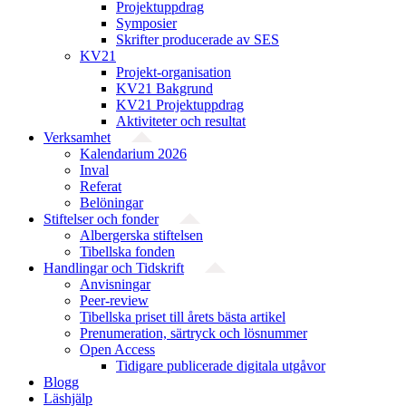
Projektuppdrag
Symposier
Skrifter producerade av SES
KV21
Projekt-organisation
KV21 Bakgrund
KV21 Projektuppdrag
Aktiviteter och resultat
Verksamhet
Kalendarium 2026
Inval
Referat
Belöningar
Stiftelser och fonder
Albergerska stiftelsen
Tibellska fonden
Handlingar och Tidskrift
Anvisningar
Peer-review
Tibellska priset till årets bästa artikel
Prenumeration, särtryck och lösnummer
Open Access
Tidigare publicerade digitala utgåvor
Blogg
Läshjälp