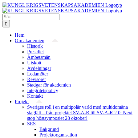
Fortsätt
till
innehållet
Sök
efter:
Hem
Om akademien
Historik
Presidiet
Ämbetsmän
Utskott
Avdelningar
Ledamöter
Revisorer
Stadgar för akademien
Integritetspolicy
Kontakt
Projekt
Sveriges roll i en multipolär värld med multidomäna
slagfält – från projektet SV-A-R till SV-A-R 2.0: Next
stop höstsymposiet 28 oktober!
SES
Bakgrund
Projekt­organisation