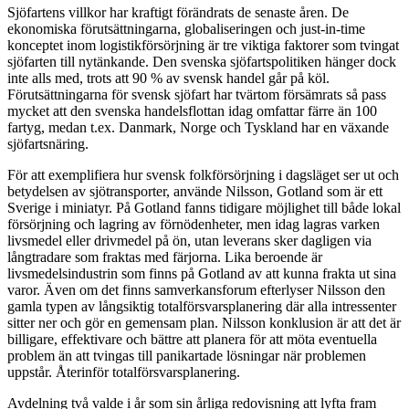
Sjöfartens villkor har kraftigt förändrats de senaste åren. De
ekonomiska förutsättningarna, globaliseringen och just-in-time
konceptet inom logistikförsörjning är tre viktiga faktorer som tvingat
sjöfarten till nytänkande. Den svenska sjöfartspolitiken hänger dock
inte alls med, trots att 90 % av svensk handel går på köl.
Förutsättningarna för svensk sjöfart har tvärtom försämrats så pass
mycket att den svenska handelsflottan idag omfattar färre än 100
fartyg, medan t.ex. Danmark, Norge och Tyskland har en växande
sjöfartsnäring.
För att exemplifiera hur svensk folkförsörjning i dagsläget ser ut och
betydelsen av sjötransporter, använde Nilsson, Gotland som är ett
Sverige i miniatyr. På Gotland fanns tidigare möjlighet till både lokal
försörjning och lagring av förnödenheter, men idag lagras varken
livsmedel eller drivmedel på ön, utan leverans sker dagligen via
långtradare som fraktas med färjorna. Lika beroende är
livsmedelsindustrin som finns på Gotland av att kunna frakta ut sina
varor. Även om det finns samverkansforum efterlyser Nilsson den
gamla typen av långsiktig totalförsvarsplanering där alla intressenter
sitter ner och gör en gemensam plan. Nilsson konklusion är att det är
billigare, effektivare och bättre att planera för att möta eventuella
problem än att tvingas till panikartade lösningar när problemen
uppstår. Återinför totalförsvarsplanering.
Avdelning två valde i år som sin årliga redovisning att lyfta fram