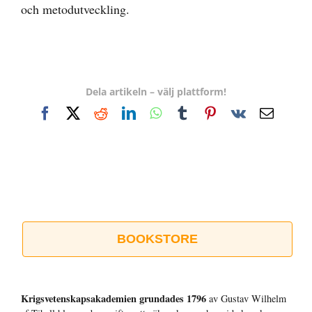
och metodutveckling.
Dela artikeln – välj plattform!
Facebook
X
Reddit
LinkedIn
WhatsApp
Tumblr
Pinterest
Vk
E-
post
BOOKSTORE
Krigsvetenskap­sakademien grundades 1796
av Gustav Wilhelm