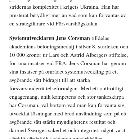
stridernas komplexitet i krigets Ukraina. Han har
presterat betydligt mer än vad som kan förväntas av
en strategilärare vid Försvarshögskolan.
Systemutvecklaren
Jens Corsman
tilldelas
akademiens belöningsmedalj i silver 8. storleken och
10 000 kronor ur Lars och Astrid Albergers stiftelse,
för sina insatser vid FRA. Jens Corsman har genom
sina insatser på området systemutveckling på ett
avgörande sätt bidragit till att stärka
försvarsunderrättelseförmågan. Med ett outtröttligt
engagemang, unik kompetens och stor tankeskärpa
har Corsman, väl bortom vad man kan förvänta sig,
utvecklat lösningar med bred användning som på ett
avgörande sätt stärkt myndighetens resultat och
därmed Sveriges säkerhet och integritet, något varit
särskilt värdefullt i rådande omvärldsläge.