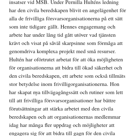
insatser vid MSB. Under Pernilla Hulténs ledning
har den civila beredskapen blivit en angelägenhet för
alla de frivilliga försvarsorganisationerna på ett sätt
som inte tidigare gällt. Hennes engagemang och
arbete har under lång tid gått utöver vad tjänsten
krävt och visat på såväl skarpsinne som förmåga att
genomdriva komplexa projekt med små resurser.
Hultén har oförtrutet arbetat för att öka möjligheten
för organisationerna att bidra till ökad säkerhet och
den civila beredskapen, ett arbete som också tillmäts
stor betydelse inom frivilligorganisationerna. Hon
har skapat nya tillvägagångssätt och rutiner som lett
till att frivilliga försvarsorganisationer har bättre
förutsättningar att stärka arbetet med den civila
beredskapen och att organisationernas medlemmar
idag har många fler uppdrag och möjligheter att
engagera sig för att bidra till gagn för den civila