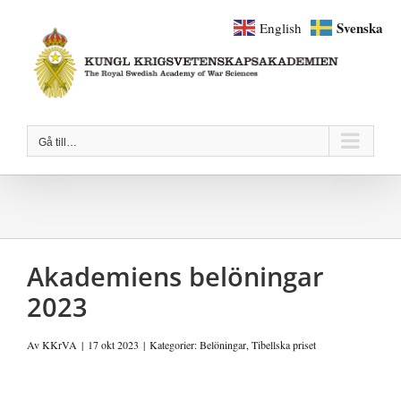
Fortsätt
Svenska
English
till
innehållet
Gå till…
Akademiens belöningar
2023
Av
KKrVA
|
17 okt 2023
|
Kategorier:
Belöningar
,
Tibellska priset
Visa