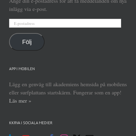
Ange din e-postadress för att få meddelanden om nya
inlägg via e-post.
E-
postadress
Följ
APP I MOBILEN
Lägg en genväg till akademiens hemsida på mobilens
eller surfplattans startskärm. Fungerar som en app!
Läs mer »
KKRVA I SOCIALA MEDIER