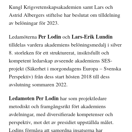
större
Kungl Krigsvetenskapsakademien samt Lars och
bild
Astrid Albergers stiftelse har beslutat om tilldelning
av belöningar för 2023.
Per Lodin
Lars-Erik Lundin
Ledamöterna
och
tilldelas vardera akademiens belöningsmedalj i silver
8. storleken för ett strukturerat, insiktsfullt och
kompetent ledarskap avseende akademiens SES-
projekt (Säkerhet i morgondagens Europa – Svenska
Perspektiv) från dess start hösten 2018 till dess
avslutning sommaren 2022.
Ledamoten Per Lodin
har som projektledare
metodiskt och framgångsrikt fört akademiens
avdelningar, med diversifierade kompetenser och
perspektiv, mot det av presidiet uppställda målet.
Lodins förmåga att samordna insatserna har