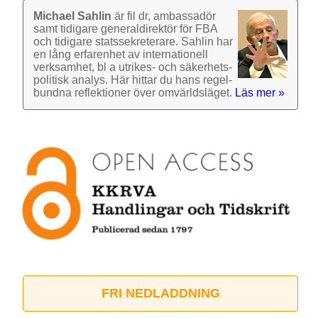
Michael Sahlin
är fil dr, ambassadör
samt tidigare general­direktör för FBA
och tidigare stats­sekre­terare. Sahlin har
en lång erfarenhet av inter­nationell
verk­samhet, bl a utrikes- och säkerhets­
politisk analys. Här hittar du hans regel­
bundna reflek­tioner över omvärlds­läget.
Läs mer »
FRI NEDLADDNING