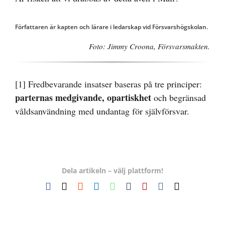
Författaren är kapten och lärare i ledarskap vid Försvarshögskolan.
Foto: Jimmy Croona, Försvarsmakten.
[1]
Fredbevarande insatser baseras på tre principer:
parternas medgivande, opartiskhet
och begränsad
våldsanvändning med undantag för självförsvar.
Dela artikeln – välj plattform!
Facebook
X
Reddit
LinkedIn
WhatsApp
Tumblr
Pinterest
Vk
E-
post