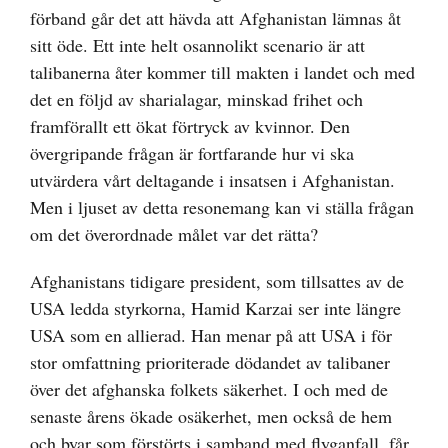
förband går det att hävda att Afghanistan lämnas åt
sitt öde. Ett inte helt osannolikt scenario är att
talibanerna åter kommer till makten i landet och med
det en följd av sharialagar, minskad frihet och
framförallt ett ökat förtryck av kvinnor. Den
övergripande frågan är fortfarande hur vi ska
utvärdera vårt deltagande i insatsen i Afghanistan.
Men i ljuset av detta resonemang kan vi ställa frågan
om det överordnade målet var det rätta?
Afghanistans tidigare president, som tillsattes av de
USA ledda styrkorna, Hamid Karzai ser inte längre
USA som en allierad. Han menar på att USA i för
stor omfattning prioriterade dödandet av talibaner
över det afghanska folkets säkerhet. I och med de
senaste årens ökade osäkerhet, men också de hem
och byar som förstörts i samband med flyganfall, får