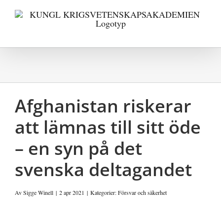
Fortsätt
till
innehållet
Afghanistan riskerar
att lämnas till sitt öde
– en syn på det
svenska deltagandet
Av
Sigge Winell
|
2 apr 2021
|
Kategorier:
Försvar och säkerhet
Visa