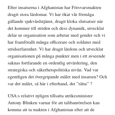
större
Efter insatserna i Afghanistan har Försvarsmakten
bild
dragit stora lärdomar. Vi har ökat vår förmåga
gällande sjukvårdstjänst, dragit kloka slutsatser när
det kommer till striden och dess dynamik, utvecklat
delar ur organisation som arbetar med gender och vi
har framförallt många officerare och soldater med
stridserfarenhet. Vi har dragit lärdom och utvecklat
organisationen på många punkter men i ett avseende
saknas fortfarande en ordentlig utvärdering, den
strategiska och säkerhetspolitiska nivån. Vad var
egentligen det övergripande målet med insatsen? Och
var det målet, så här i efterhand, det ”rätta” ?
USA:s relativt nyligen tillsatta utrikesminister
Antony Blinken varnar för att talibanrörelsen kan
komma att ta makten i Afghanistan efter att de