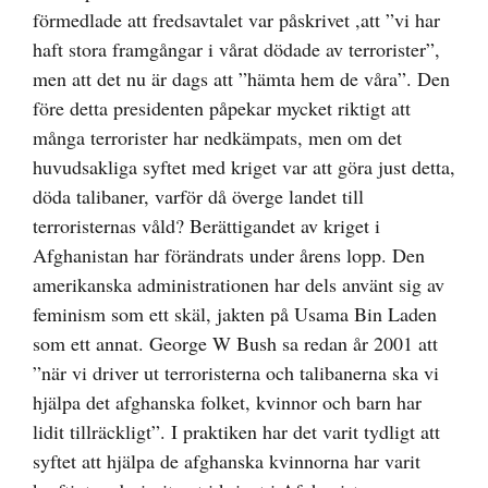
förmedlade att fredsavtalet var påskrivet ,att ”vi har
haft stora framgångar i vårat dödade av terrorister”,
men att det nu är dags att ”hämta hem de våra”. Den
före detta presidenten påpekar mycket riktigt att
många terrorister har nedkämpats, men om det
huvudsakliga syftet med kriget var att göra just detta,
döda talibaner, varför då överge landet till
terroristernas våld? Berättigandet av kriget i
Afghanistan har förändrats under årens lopp. Den
amerikanska administrationen har dels använt sig av
feminism som ett skäl, jakten på Usama Bin Laden
som ett annat. George W Bush sa redan år 2001 att
”när vi driver ut terroristerna och talibanerna ska vi
hjälpa det afghanska folket, kvinnor och barn har
lidit tillräckligt”. I praktiken har det varit tydligt att
syftet att hjälpa de afghanska kvinnorna har varit