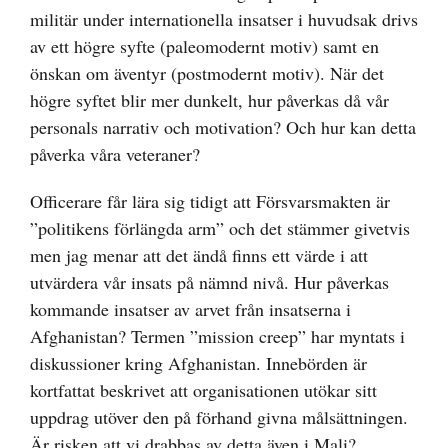
militär under internationella insatser i huvudsak drivs
av ett högre syfte (paleomodernt motiv) samt en
önskan om äventyr (postmodernt motiv). När det
högre syftet blir mer dunkelt, hur påverkas då vår
personals narrativ och motivation? Och hur kan detta
påverka våra veteraner?
Officerare får lära sig tidigt att Försvarsmakten är
”politikens förlängda arm” och det stämmer givetvis
men jag menar att det ändå finns ett värde i att
utvärdera vår insats på nämnd nivå. Hur påverkas
kommande insatser av arvet från insatserna i
Afghanistan? Termen ”mission creep” har myntats i
diskussioner kring Afghanistan. Innebörden är
kortfattat beskrivet att organisationen utökar sitt
uppdrag utöver den på förhand givna målsättningen.
Är risken att vi drabbas av detta även i Mali?