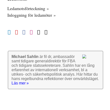
Ledamotsförteckning »
Inloggning för ledamöter »
Michael Sahlin
är fil dr, ambassadör
samt tidigare general­direktör för FBA
och tidigare stats­sekre­terare. Sahlin har en lång
erfarenhet av inter­nationell verk­samhet, bl a
utrikes- och säkerhets­politisk analys. Här hittar du
hans regel­bundna reflek­tioner över omvärlds­läget.
Läs mer »