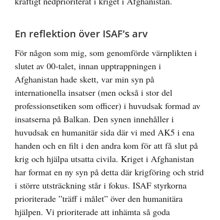
kraftigt nedprioriterat i kriget i Afghanistan.
En reflektion över ISAF’s arv
För någon som mig, som genomförde värnplikten i
slutet av 00-talet, innan upptrappningen i
Afghanistan hade skett, var min syn på
internationella insatser (men också i stor del
professionsetiken som officer) i huvudsak formad av
insatserna på Balkan. Den synen innehåller i
huvudsak en humanitär sida där vi med AK5 i ena
handen och en filt i den andra kom för att få slut på
krig och hjälpa utsatta civila. Kriget i Afghanistan
har format en ny syn på detta där krigföring och strid
i större utsträckning står i fokus. ISAF styrkorna
prioriterade ”träff i målet” över den humanitära
hjälpen. Vi prioriterade att inhämta så goda