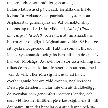
underrättelser som möjligt genom att,
kulturrelativistiskt på ett sätt, förhålla oss till de
kvinnoförtryckande och patriarkala system som
Afghanistan genomsyras av. Att barnäktenskap
(äktenskap under 18 år fyllda enl.
Unicef Child
marriage data 2018
) och rätten att misshandla sin
hustru ej är olagligt i Afghanistan valde ISAF att ge
sitt tysta medgivande till. Faktum som att flickor i
landet systematiskt och gifts bort till män de ej själv
har valt förbisågs. Att kvinnor i stor utsträckning inte
tilläts de mest självklara friheter som att prata med
vem de ville eller röra sig fritt utan att ha ett
överhängande hot om våld över sig negligerades.
Dessa påståenden handlar inte om att skuldbelägga
de svenskar som genomfört insatser i landet, och
som vid flertalet tillfällen påverkat Afghaners liv till
det bättre, utan det handlar om att erkänna och stå