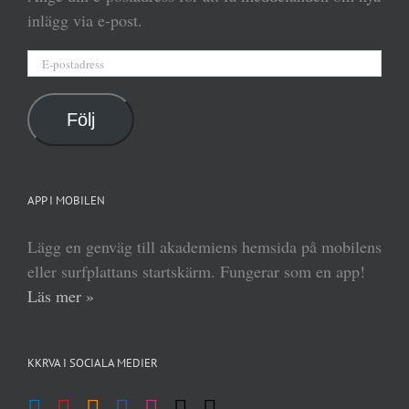
inlägg via e-post.
E-
postadress
Följ
APP I MOBILEN
Lägg en genväg till akademiens hemsida på mobilens
eller surfplattans startskärm. Fungerar som en app!
Läs mer »
KKRVA I SOCIALA MEDIER