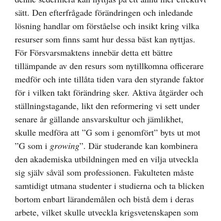
sätt. Den efterfrågade förändringen och inledande
lösning handlar om förståelse och insikt kring vilka
resurser som finns samt hur dessa bäst kan nyttjas.
För Försvarsmaktens innebär detta ett bättre
tillämpande av den resurs som nytillkomna officerare
medför och inte tillåta tiden vara den styrande faktor
för i vilken takt förändring sker. Aktiva åtgärder och
ställningstagande, likt den reformering vi sett under
senare år gällande ansvarskultur och jämlikhet,
skulle medföra att ”G som i genomfört” byts ut mot
”G som i
growing
”. Där studerande kan kombinera
den akademiska utbildningen med en vilja utveckla
sig själv såväl som professionen. Fakulteten måste
samtidigt utmana studenter i studierna och ta blicken
bortom enbart lärandemålen och bistå dem i deras
arbete, vilket skulle utveckla krigsvetenskapen som