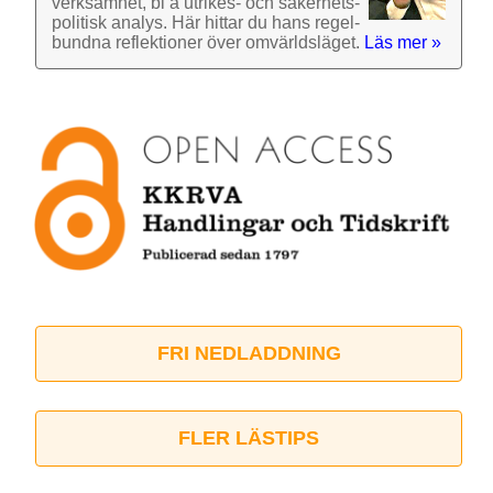
verk­samhet, bl a utrikes- och säkerhets­
politisk analys. Här hittar du hans regel­
bundna reflek­tioner över omvärlds­läget.
Läs mer »
FRI NEDLADDNING
FLER LÄSTIPS