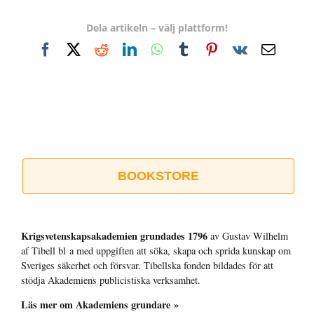
Dela artikeln – välj plattform!
Facebook
X
Reddit
LinkedIn
WhatsApp
Tumblr
Pinterest
Vk
E-
post
BOOKSTORE
Krigsvetenskap­sakademien grundades 1796
av Gustav Wilhelm
af Tibell bl a med uppgiften att söka, skapa och sprida kunskap om
Sveriges säkerhet och försvar. Tibellska fonden bildades för att
stödja Akademiens publicistiska verksamhet.
Läs mer om Akademiens grundare »