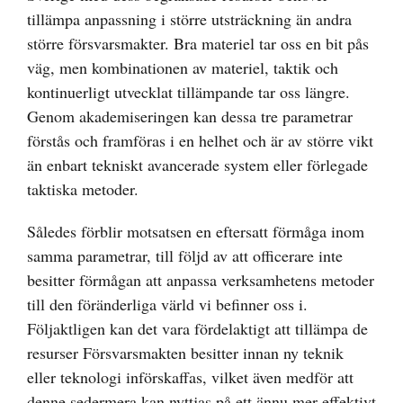
tillämpa anpassning i större utsträckning än andra
större försvarsmakter. Bra materiel tar oss en bit pås
väg, men kombinationen av materiel, taktik och
kontinuerligt utvecklat tillämpande tar oss längre.
Genom akademiseringen kan dessa tre parametrar
förstås och framföras i en helhet och är av större vikt
än enbart tekniskt avancerade system eller förlegade
taktiska metoder.
Således förblir motsatsen en eftersatt förmåga inom
samma parametrar, till följd av att officerare inte
besitter förmågan att anpassa verksamhetens metoder
till den föränderliga värld vi befinner oss i.
Följaktligen kan det vara fördelaktigt att tillämpa de
resurser Försvarsmakten besitter innan ny teknik
eller teknologi införskaffas, vilket även medför att
denne sedermera kan nyttjas på ett ännu mer effektivt