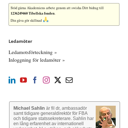
Stöd gärna Akademiens arbete
genom att swisha Ditt bidrag till
1236249460 Tibellska fonden
.
Din gåva gör skillnad
Ledamöter
Ledamotsförteckning »
Inloggning för ledamöter »
Michael Sahlin
är fil dr, ambassadör
samt tidigare general­direktör för FBA
och tidigare stats­sekre­terare. Sahlin har
en lång erfarenhet av inter­nationell