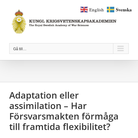
Fortsätt
Svenska
English
till
innehållet
Gå till…
Adaptation eller
assimilation – Har
Försvarsmakten förmåga
till framtida flexibilitet?